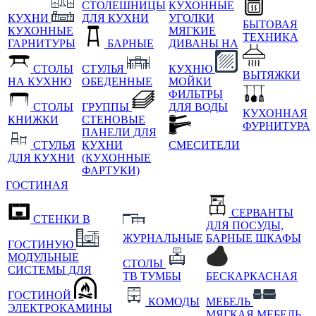
СТОЛЕШНИЦЫ
КУХОННЫЕ
КУХНИ
ДЛЯ КУХНИ
УГОЛКИ
БЫТОВАЯ
КУХОННЫЕ
МЯГКИЕ
ТЕХНИКА
ГАРНИТУРЫ
БАРНЫЕ
ДИВАНЫ НА
СТОЛЫ
СТУЛЬЯ
КУХНЮ
ВЫТЯЖКИ
НА КУХНЮ
ОБЕДЕННЫЕ
МОЙКИ
ФИЛЬТРЫ
СТОЛЫ
ГРУППЫ
ДЛЯ ВОДЫ
КУХОННАЯ
КНИЖКИ
СТЕНОВЫЕ
ФУРНИТУРА
ПАНЕЛИ ДЛЯ
СТУЛЬЯ
КУХНИ
СМЕСИТЕЛИ
ДЛЯ КУХНИ
(КУХОННЫЕ
ФАРТУКИ)
ГОСТИНАЯ
СЕРВАНТЫ
СТЕНКИ В
ДЛЯ ПОСУДЫ,
ЖУРНАЛЬНЫЕ
БАРНЫЕ ШКАФЫ
ГОСТИНУЮ
МОДУЛЬНЫЕ
СТОЛЫ
СИСТЕМЫ ДЛЯ
ТВ ТУМБЫ
БЕСКАРКАСНАЯ
ГОСТИНОЙ
КОМОДЫ
МЕБЕЛЬ
ЭЛЕКТРОКАМИНЫ
МЯГКАЯ МЕБЕЛЬ