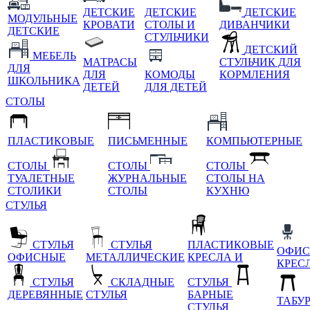
ДЕТСКИЕ
ДЕТСКИЕ
ДЕТСКИЕ
МОДУЛЬНЫЕ
КРОВАТИ
СТОЛЫ И
ДИВАНЧИКИ
ДЕТСКИЕ
СТУЛЬЧИКИ
ДЕТСКИЙ
МЕБЕЛЬ
МАТРАСЫ
СТУЛЬЧИК ДЛЯ
ДЛЯ
ДЛЯ
КОМОДЫ
КОРМЛЕНИЯ
ШКОЛЬНИКА
ДЕТЕЙ
ДЛЯ ДЕТЕЙ
СТОЛЫ
ПЛАСТИКОВЫЕ
ПИСЬМЕННЫЕ
КОМПЬЮТЕРНЫЕ
СТОЛЫ
СТОЛЫ
СТОЛЫ
ТУАЛЕТНЫЕ
ЖУРНАЛЬНЫЕ
СТОЛЫ НА
СТОЛИКИ
СТОЛЫ
КУХНЮ
СТУЛЬЯ
СТУЛЬЯ
СТУЛЬЯ
ПЛАСТИКОВЫЕ
ОФИС
ОФИСНЫЕ
МЕТАЛЛИЧЕСКИЕ
КРЕСЛА И
КРЕС
СТУЛЬЯ
СКЛАДНЫЕ
СТУЛЬЯ
ДЕРЕВЯННЫЕ
СТУЛЬЯ
БАРНЫЕ
ТАБУ
СТУЛЬЯ