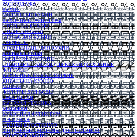
РАСПРОДАЖА
КУХНЯ
МОДУЛЬНЫЕ КУХНИ
КУХОННЫЕ ГАРНИТУРЫ
СТОЛЫ НА КУХНЮ
СТОЛЫ КНИЖКИ
СТУЛЬЯ ДЛЯ КУХНИ
ТАБУРЕТЫ
СТОЛЕШНИЦЫ ДЛЯ КУХНИ
БАРНЫЕ СТУЛЬЯ
ОБЕДЕННЫЕ ГРУППЫ
СТЕНОВЫЕ ПАНЕЛИ ДЛЯ КУХНИ (КУХОННЫЕ
ФАРТУКИ)
КУХОННЫЕ УГОЛКИ МЯГКИЕ
ДИВАНЫ НА КУХНЮ
МОЙКИ
ФИЛЬТРЫ ДЛЯ ВОДЫ
СМЕСИТЕЛИ
БЫТОВАЯ ТЕХНИКА
ВЫТЯЖКИ
КУХОННАЯ ФУРНИТУРА
ГОСТИНАЯ
СТЕНКИ В ГОСТИНУЮ
МОДУЛЬНЫЕ СИСТЕМЫ ДЛЯ ГОСТИНОЙ
ЭЛЕКТРОКАМИНЫ