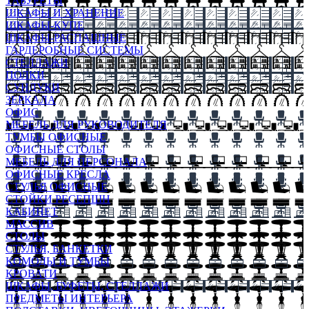
ТАБУРЕТЫ
ШКАФЫ И ХРАНЕНИЕ
ШКАФЫ-КУПЕ
ШКАФЫ-РАСПАШНЫЕ
ГАРДЕРОБНЫЕ СИСТЕМЫ
СТЕЛЛАЖИ
ПОЛКИ
СУНДУКИ
ЗЕРКАЛА
ОФИС
МЕБЕЛЬ ДЛЯ РУКОВОДИТЕЛЯ
ТУМБЫ ОФИСНЫЕ
ОФИСНЫЕ СТОЛЫ
МЕБЕЛЬ ДЛЯ ПЕРСОНАЛА
ОФИСНЫЕ КРЕСЛА
СТУЛЬЯ ОФИСНЫЕ
СТОЙКИ РЕСЕПШН
КАБИНЕТ
МАССИВ
СТОЛЫ
СТУЛЬЯ, БАНКЕТКИ
КОМОДЫ И ТУМБЫ
КРОВАТИ
ШКАФЫ, БУФЕТЫ, СТЕЛЛАЖИ
ПРЕДМЕТЫ ИНТЕРЬЕРА