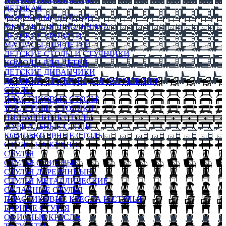
ДЕТСКАЯ
МОДУЛЬНЫЕ ДЕТСКИЕ
МЕБЕЛЬ ДЛЯ ШКОЛЬНИКА
ДЕТСКИЕ КРОВАТИ
МАТРАСЫ ДЛЯ ДЕТЕЙ
ДЕТСКИЕ СТОЛЫ И СТУЛЬЧИКИ
КОМОДЫ ДЛЯ ДЕТЕЙ
ДЕТСКИЕ ДИВАНЧИКИ
ДЕТСКИЙ СТУЛЬЧИК ДЛЯ КОРМЛЕНИЯ
СТОЛЫ
ПЛАСТИКОВЫЕ СТОЛЫ
ТУАЛЕТНЫЕ СТОЛИКИ
ПИСЬМЕННЫЕ СТОЛЫ
ЖУРНАЛЬНЫЕ СТОЛЫ
КОМПЬЮТЕРНЫЕ СТОЛЫ
СТОЛЫ НА КУХНЮ
СТУЛЬЯ
СТУЛЬЯ ОФИСНЫЕ
СТУЛЬЯ ДЕРЕВЯННЫЕ
СТУЛЬЯ МЕТАЛЛИЧЕСКИЕ
СКЛАДНЫЕ СТУЛЬЯ
ПЛАСТИКОВЫЕ КРЕСЛА И СТУЛЬЯ
БАРНЫЕ СТУЛЬЯ
ОФИСНЫЕ КРЕСЛА