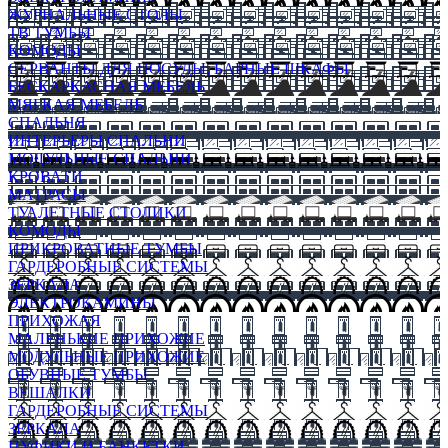
ЖУРНАЛЬНЫЕ СТОЛЫ
ТВ ТУМБЫ
КОМОДЫ
СЕРВАНТЫ ДЛЯ ПОСУДЫ, БАРНЫЕ ШКАФЫ
БЕСКАРКАСНАЯ МЕБЕЛЬ
МЯГКАЯ МЕБЕЛЬ
СПАЛЬНЯ
ИНТЕРЬЕРЫ СПАЛЬНИ
МОДУЛЬНЫЕ СПАЛЬНИ
КРОВАТИ
МАТРАСЫ
ТУАЛЕТНЫЕ СТОЛИКИ
КОМОДЫ
ПРИКРОВАТНЫЕ ТУМБЫ
ГАРДЕРОБНЫЕ СИСТЕМЫ
ЗЕРКАЛА
ЭЛЕКТРОКАМИНЫ
ПРИХОЖАЯ
МАЛЕНЬКИЕ ПРИХОЖИЕ
МОДУЛЬНЫЕ ПРИХОЖИЕ
ОБУВНЫЕ ТУМБЫ
ВЕШАЛКИ
ГАРДЕРОБНЫЕ СИСТЕМЫ
ЗЕРКАЛА
ПУФИКИ И БАНКЕТКИ