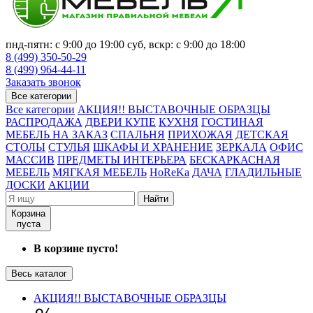
пнд-пятн: с 9:00 до 19:00 суб, вскр: с 9:00 до 18:00
8 (499) 350-50-29
8 (499) 964-44-11
Заказать звонок
Все категории
Все категории
АКЦИЯ!! ВЫСТАВОЧНЫЕ ОБРАЗЦЫ
РАСПРОДАЖА
ДВЕРИ КУПЕ
КУХНЯ
ГОСТИНАЯ
МЕБЕЛЬ НА ЗАКАЗ
СПАЛЬНЯ
ПРИХОЖАЯ
ДЕТСКАЯ
СТОЛЫ
СТУЛЬЯ
ШКАФЫ И ХРАНЕНИЕ
ЗЕРКАЛА
ОФИС
МАССИВ
ПРЕДМЕТЫ ИНТЕРЬЕРА
БЕСКАРКАСНАЯ
МЕБЕЛЬ
МЯГКАЯ МЕБЕЛЬ
HoReKa
ДАЧА
ГЛАДИЛЬНЫЕ
ДОСКИ
АКЦИИ
Найти
Корзина
пуста
В корзине пусто!
Весь каталог
АКЦИЯ!! ВЫСТАВОЧНЫЕ ОБРАЗЦЫ