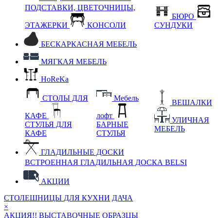
ПОДСТАВКИ, ЦВЕТОЧНИЦЫ,
БЮРО
ЭТАЖЕРКИ
КОНСОЛИ
СУНДУКИ
БЕСКАРКАСНАЯ МЕБЕЛЬ
МЯГКАЯ МЕБЕЛЬ
HoReKa
СТОЛЫ ДЛЯ
Мебель
ВЕШАЛКИ
КАФЕ
лофт
УЛИЧНАЯ
СТУЛЬЯ ДЛЯ
БАРНЫЕ
МЕБЕЛЬ
КАФЕ
СТУЛЬЯ
ГЛАДИЛЬНЫЕ ДОСКИ
ВСТРОЕННАЯ ГЛАДИЛЬНАЯ ДОСКА BELSI
АКЦИИ
СТОЛЕШНИЦЫ ДЛЯ КУХНИ
ДАЧА
×
АКЦИЯ!! ВЫСТАВОЧНЫЕ ОБРАЗЦЫ