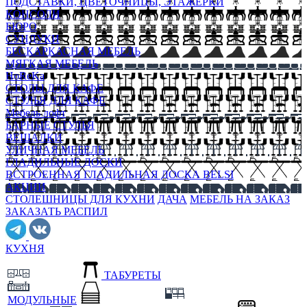
ПОДСТАВКИ, ЦВЕТОЧНИЦЫ, ЭТАЖЕРКИ
КОНСОЛИ
БЮРО
СУНДУКИ
БЕСКАРКАСНАЯ МЕБЕЛЬ
МЯГКАЯ МЕБЕЛЬ
HoReKa
СТОЛЫ ДЛЯ КАФЕ
СТУЛЬЯ ДЛЯ КАФЕ
Мебель лофт
БАРНЫЕ СТУЛЬЯ
ВЕШАЛКИ
УЛИЧНАЯ МЕБЕЛЬ
ГЛАДИЛЬНЫЕ ДОСКИ
ВСТРОЕННАЯ ГЛАДИЛЬНАЯ ДОСКА BELSI
АКЦИИ
СТОЛЕШНИЦЫ ДЛЯ КУХНИ
ДАЧА
МЕБЕЛЬ НА ЗАКАЗ
ЗАКАЗАТЬ РАСПИЛ
КУХНЯ
ТАБУРЕТЫ
МОДУЛЬНЫЕ