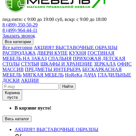
пнд-пятн: с 9:00 до 19:00 суб, вскр: с 9:00 до 18:00
8 (499) 350-50-29
8 (499) 964-44-11
Заказать звонок
Все категории
Все категории
АКЦИЯ!! ВЫСТАВОЧНЫЕ ОБРАЗЦЫ
РАСПРОДАЖА
ДВЕРИ КУПЕ
КУХНЯ
ГОСТИНАЯ
МЕБЕЛЬ НА ЗАКАЗ
СПАЛЬНЯ
ПРИХОЖАЯ
ДЕТСКАЯ
СТОЛЫ
СТУЛЬЯ
ШКАФЫ И ХРАНЕНИЕ
ЗЕРКАЛА
ОФИС
МАССИВ
ПРЕДМЕТЫ ИНТЕРЬЕРА
БЕСКАРКАСНАЯ
МЕБЕЛЬ
МЯГКАЯ МЕБЕЛЬ
HoReKa
ДАЧА
ГЛАДИЛЬНЫЕ
ДОСКИ
АКЦИИ
Найти
Корзина
пуста
В корзине пусто!
Весь каталог
АКЦИЯ!! ВЫСТАВОЧНЫЕ ОБРАЗЦЫ