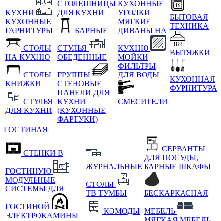
СТОЛЕШНИЦЫ
КУХОННЫЕ
КУХНИ
ДЛЯ КУХНИ
УГОЛКИ
БЫТОВАЯ
КУХОННЫЕ
МЯГКИЕ
ТЕХНИКА
ГАРНИТУРЫ
БАРНЫЕ
ДИВАНЫ НА
СТОЛЫ
СТУЛЬЯ
КУХНЮ
ВЫТЯЖКИ
НА КУХНЮ
ОБЕДЕННЫЕ
МОЙКИ
ФИЛЬТРЫ
СТОЛЫ
ГРУППЫ
ДЛЯ ВОДЫ
КУХОННАЯ
КНИЖКИ
СТЕНОВЫЕ
ФУРНИТУРА
ПАНЕЛИ ДЛЯ
СТУЛЬЯ
КУХНИ
СМЕСИТЕЛИ
ДЛЯ КУХНИ
(КУХОННЫЕ
ФАРТУКИ)
ГОСТИНАЯ
СЕРВАНТЫ
СТЕНКИ В
ДЛЯ ПОСУДЫ,
ЖУРНАЛЬНЫЕ
БАРНЫЕ ШКАФЫ
ГОСТИНУЮ
МОДУЛЬНЫЕ
СТОЛЫ
СИСТЕМЫ ДЛЯ
ТВ ТУМБЫ
БЕСКАРКАСНАЯ
ГОСТИНОЙ
КОМОДЫ
МЕБЕЛЬ
ЭЛЕКТРОКАМИНЫ
МЯГКАЯ МЕБЕЛЬ