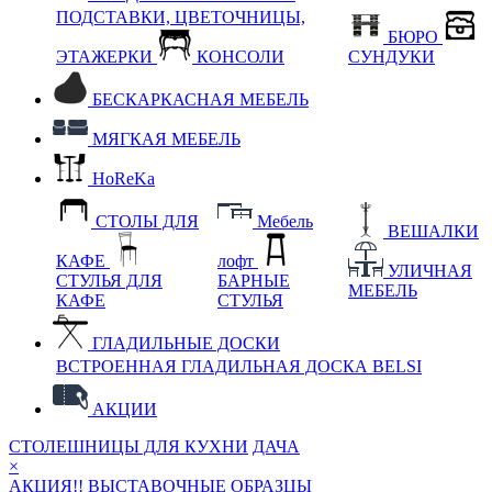
ПОДСТАВКИ, ЦВЕТОЧНИЦЫ,
БЮРО
ЭТАЖЕРКИ
КОНСОЛИ
СУНДУКИ
БЕСКАРКАСНАЯ МЕБЕЛЬ
МЯГКАЯ МЕБЕЛЬ
HoReKa
СТОЛЫ ДЛЯ
Мебель
ВЕШАЛКИ
КАФЕ
лофт
УЛИЧНАЯ
СТУЛЬЯ ДЛЯ
БАРНЫЕ
МЕБЕЛЬ
КАФЕ
СТУЛЬЯ
ГЛАДИЛЬНЫЕ ДОСКИ
ВСТРОЕННАЯ ГЛАДИЛЬНАЯ ДОСКА BELSI
АКЦИИ
СТОЛЕШНИЦЫ ДЛЯ КУХНИ
ДАЧА
×
АКЦИЯ!! ВЫСТАВОЧНЫЕ ОБРАЗЦЫ