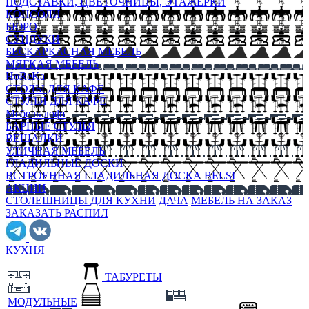
ПОДСТАВКИ, ЦВЕТОЧНИЦЫ, ЭТАЖЕРКИ
КОНСОЛИ
БЮРО
СУНДУКИ
БЕСКАРКАСНАЯ МЕБЕЛЬ
МЯГКАЯ МЕБЕЛЬ
HoReKa
СТОЛЫ ДЛЯ КАФЕ
СТУЛЬЯ ДЛЯ КАФЕ
Мебель лофт
БАРНЫЕ СТУЛЬЯ
ВЕШАЛКИ
УЛИЧНАЯ МЕБЕЛЬ
ГЛАДИЛЬНЫЕ ДОСКИ
ВСТРОЕННАЯ ГЛАДИЛЬНАЯ ДОСКА BELSI
АКЦИИ
СТОЛЕШНИЦЫ ДЛЯ КУХНИ
ДАЧА
МЕБЕЛЬ НА ЗАКАЗ
ЗАКАЗАТЬ РАСПИЛ
КУХНЯ
ТАБУРЕТЫ
МОДУЛЬНЫЕ