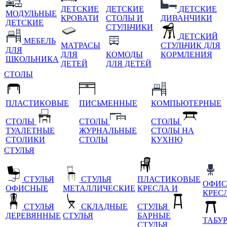
ДЕТСКИЕ
ДЕТСКИЕ
ДЕТСКИЕ
МОДУЛЬНЫЕ
КРОВАТИ
СТОЛЫ И
ДИВАНЧИКИ
ДЕТСКИЕ
СТУЛЬЧИКИ
ДЕТСКИЙ
МЕБЕЛЬ
МАТРАСЫ
СТУЛЬЧИК ДЛЯ
ДЛЯ
ДЛЯ
КОМОДЫ
КОРМЛЕНИЯ
ШКОЛЬНИКА
ДЕТЕЙ
ДЛЯ ДЕТЕЙ
СТОЛЫ
ПЛАСТИКОВЫЕ
ПИСЬМЕННЫЕ
КОМПЬЮТЕРНЫЕ
СТОЛЫ
СТОЛЫ
СТОЛЫ
ТУАЛЕТНЫЕ
ЖУРНАЛЬНЫЕ
СТОЛЫ НА
СТОЛИКИ
СТОЛЫ
КУХНЮ
СТУЛЬЯ
СТУЛЬЯ
СТУЛЬЯ
ПЛАСТИКОВЫЕ
ОФИС
ОФИСНЫЕ
МЕТАЛЛИЧЕСКИЕ
КРЕСЛА И
КРЕС
СТУЛЬЯ
СКЛАДНЫЕ
СТУЛЬЯ
ДЕРЕВЯННЫЕ
СТУЛЬЯ
БАРНЫЕ
ТАБУ
СТУЛЬЯ