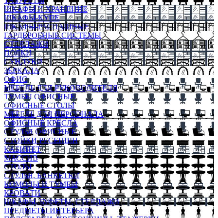
ТАБУРЕТЫ
ШКАФЫ И ХРАНЕНИЕ
ШКАФЫ-КУПЕ
ШКАФЫ-РАСПАШНЫЕ
ГАРДЕРОБНЫЕ СИСТЕМЫ
СТЕЛЛАЖИ
ПОЛКИ
СУНДУКИ
ЗЕРКАЛА
ОФИС
МЕБЕЛЬ ДЛЯ РУКОВОДИТЕЛЯ
ТУМБЫ ОФИСНЫЕ
ОФИСНЫЕ СТОЛЫ
МЕБЕЛЬ ДЛЯ ПЕРСОНАЛА
ОФИСНЫЕ КРЕСЛА
СТУЛЬЯ ОФИСНЫЕ
СТОЙКИ РЕСЕПШН
КАБИНЕТ
МАССИВ
СТОЛЫ
СТУЛЬЯ, БАНКЕТКИ
КОМОДЫ И ТУМБЫ
КРОВАТИ
ШКАФЫ, БУФЕТЫ, СТЕЛЛАЖИ
ПРЕДМЕТЫ ИНТЕРЬЕРА