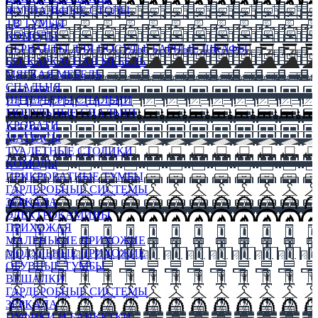
ЖУРНАЛЬНЫЕ СТОЛЫ
ТВ ТУМБЫ
КОМОДЫ
СЕРВАНТЫ ДЛЯ ПОСУДЫ, БАРНЫЕ ШКАФЫ
БЕСКАРКАСНАЯ МЕБЕЛЬ
МЯГКАЯ МЕБЕЛЬ
СПАЛЬНЯ
ИНТЕРЬЕРЫ СПАЛЬНИ
МОДУЛЬНЫЕ СПАЛЬНИ
КРОВАТИ
МАТРАСЫ
ТУАЛЕТНЫЕ СТОЛИКИ
КОМОДЫ
ПРИКРОВАТНЫЕ ТУМБЫ
ГАРДЕРОБНЫЕ СИСТЕМЫ
ЗЕРКАЛА
ЭЛЕКТРОКАМИНЫ
ПРИХОЖАЯ
МАЛЕНЬКИЕ ПРИХОЖИЕ
МОДУЛЬНЫЕ ПРИХОЖИЕ
ОБУВНЫЕ ТУМБЫ
ВЕШАЛКИ
ГАРДЕРОБНЫЕ СИСТЕМЫ
ЗЕРКАЛА
ПУФИКИ И БАНКЕТКИ