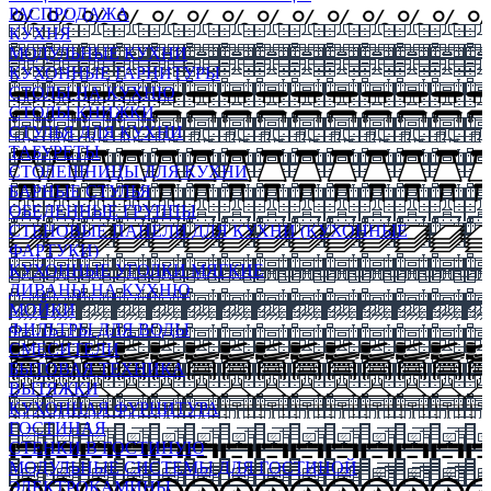
РАСПРОДАЖА
КУХНЯ
МОДУЛЬНЫЕ КУХНИ
КУХОННЫЕ ГАРНИТУРЫ
СТОЛЫ НА КУХНЮ
СТОЛЫ КНИЖКИ
СТУЛЬЯ ДЛЯ КУХНИ
ТАБУРЕТЫ
СТОЛЕШНИЦЫ ДЛЯ КУХНИ
БАРНЫЕ СТУЛЬЯ
ОБЕДЕННЫЕ ГРУППЫ
СТЕНОВЫЕ ПАНЕЛИ ДЛЯ КУХНИ (КУХОННЫЕ
ФАРТУКИ)
КУХОННЫЕ УГОЛКИ МЯГКИЕ
ДИВАНЫ НА КУХНЮ
МОЙКИ
ФИЛЬТРЫ ДЛЯ ВОДЫ
СМЕСИТЕЛИ
БЫТОВАЯ ТЕХНИКА
ВЫТЯЖКИ
КУХОННАЯ ФУРНИТУРА
ГОСТИНАЯ
СТЕНКИ В ГОСТИНУЮ
МОДУЛЬНЫЕ СИСТЕМЫ ДЛЯ ГОСТИНОЙ
ЭЛЕКТРОКАМИНЫ