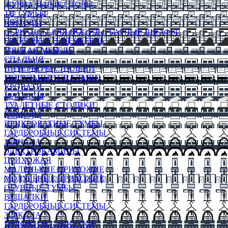
ЖУРНАЛЬНЫЕ СТОЛЫ
ТВ ТУМБЫ
КОМОДЫ
СЕРВАНТЫ ДЛЯ ПОСУДЫ, БАРНЫЕ ШКАФЫ
БЕСКАРКАСНАЯ МЕБЕЛЬ
МЯГКАЯ МЕБЕЛЬ
СПАЛЬНЯ
ИНТЕРЬЕРЫ СПАЛЬНИ
МОДУЛЬНЫЕ СПАЛЬНИ
КРОВАТИ
МАТРАСЫ
ТУАЛЕТНЫЕ СТОЛИКИ
КОМОДЫ
ПРИКРОВАТНЫЕ ТУМБЫ
ГАРДЕРОБНЫЕ СИСТЕМЫ
ЗЕРКАЛА
ЭЛЕКТРОКАМИНЫ
ПРИХОЖАЯ
МАЛЕНЬКИЕ ПРИХОЖИЕ
МОДУЛЬНЫЕ ПРИХОЖИЕ
ОБУВНЫЕ ТУМБЫ
ВЕШАЛКИ
ГАРДЕРОБНЫЕ СИСТЕМЫ
ЗЕРКАЛА
ПУФИКИ И БАНКЕТКИ