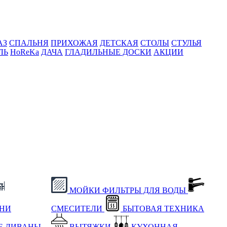
АЗ
СПАЛЬНЯ
ПРИХОЖАЯ
ДЕТСКАЯ
СТОЛЫ
СТУЛЬЯ
ЛЬ
HoReKa
ДАЧА
ГЛАДИЛЬНЫЕ ДОСКИ
АКЦИИ
МОЙКИ
ФИЛЬТРЫ ДЛЯ ВОДЫ
ХНИ
СМЕСИТЕЛИ
БЫТОВАЯ ТЕХНИКА
Е
ДИВАНЫ
ВЫТЯЖКИ
КУХОННАЯ