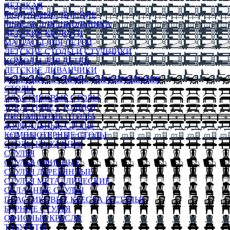
ДЕТСКАЯ
МОДУЛЬНЫЕ ДЕТСКИЕ
МЕБЕЛЬ ДЛЯ ШКОЛЬНИКА
ДЕТСКИЕ КРОВАТИ
МАТРАСЫ ДЛЯ ДЕТЕЙ
ДЕТСКИЕ СТОЛЫ И СТУЛЬЧИКИ
КОМОДЫ ДЛЯ ДЕТЕЙ
ДЕТСКИЕ ДИВАНЧИКИ
ДЕТСКИЙ СТУЛЬЧИК ДЛЯ КОРМЛЕНИЯ
СТОЛЫ
ПЛАСТИКОВЫЕ СТОЛЫ
ТУАЛЕТНЫЕ СТОЛИКИ
ПИСЬМЕННЫЕ СТОЛЫ
ЖУРНАЛЬНЫЕ СТОЛЫ
КОМПЬЮТЕРНЫЕ СТОЛЫ
СТОЛЫ НА КУХНЮ
СТУЛЬЯ
СТУЛЬЯ ОФИСНЫЕ
СТУЛЬЯ ДЕРЕВЯННЫЕ
СТУЛЬЯ МЕТАЛЛИЧЕСКИЕ
СКЛАДНЫЕ СТУЛЬЯ
ПЛАСТИКОВЫЕ КРЕСЛА И СТУЛЬЯ
БАРНЫЕ СТУЛЬЯ
ОФИСНЫЕ КРЕСЛА
ТАБУРЕТЫ