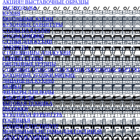
АКЦИЯ!! ВЫСТАВОЧНЫЕ ОБРАЗЦЫ
РАСПРОДАЖА
КУХНЯ
МОДУЛЬНЫЕ КУХНИ
КУХОННЫЕ ГАРНИТУРЫ
СТОЛЫ НА КУХНЮ
СТОЛЫ КНИЖКИ
СТУЛЬЯ ДЛЯ КУХНИ
ТАБУРЕТЫ
СТОЛЕШНИЦЫ ДЛЯ КУХНИ
БАРНЫЕ СТУЛЬЯ
ОБЕДЕННЫЕ ГРУППЫ
СТЕНОВЫЕ ПАНЕЛИ ДЛЯ КУХНИ (КУХОННЫЕ ФАРТУКИ
КУХОННЫЕ УГОЛКИ МЯГКИЕ
ДИВАНЫ НА КУХНЮ
МОЙКИ
ФИЛЬТРЫ ДЛЯ ВОДЫ
СМЕСИТЕЛИ
БЫТОВАЯ ТЕХНИКА
ВЫТЯЖКИ
КУХОННАЯ ФУРНИТУРА
ГОСТИНАЯ
СТЕНКИ В ГОСТИНУЮ
МОДУЛЬНЫЕ СИСТЕМЫ ДЛЯ ГОСТИНОЙ
ЭЛЕКТРОКАМИНЫ