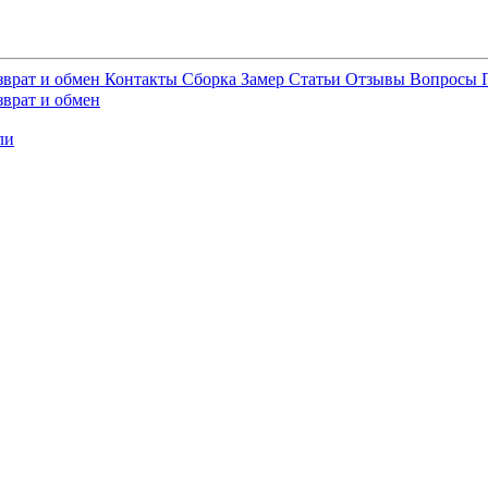
зврат и обмен
Контакты
Сборка
Замер
Статьи
Отзывы
Вопросы
зврат и обмен
ли