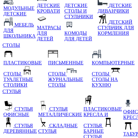
ДЕТСКИЕ
ДЕТСКИЕ
ДЕТСКИЕ
МОДУЛЬНЫЕ
КРОВАТИ
СТОЛЫ И
ДИВАНЧИКИ
ДЕТСКИЕ
СТУЛЬЧИКИ
ДЕТСКИЙ
МЕБЕЛЬ
МАТРАСЫ
СТУЛЬЧИК ДЛЯ
ДЛЯ
ДЛЯ
КОМОДЫ
КОРМЛЕНИЯ
ШКОЛЬНИКА
ДЕТЕЙ
ДЛЯ ДЕТЕЙ
СТОЛЫ
ПЛАСТИКОВЫЕ
ПИСЬМЕННЫЕ
КОМПЬЮТЕРНЫЕ
СТОЛЫ
СТОЛЫ
СТОЛЫ
ТУАЛЕТНЫЕ
ЖУРНАЛЬНЫЕ
СТОЛЫ НА
СТОЛИКИ
СТОЛЫ
КУХНЮ
СТУЛЬЯ
СТУЛЬЯ
СТУЛЬЯ
ПЛАСТИКОВЫЕ
ОФИС
ОФИСНЫЕ
МЕТАЛЛИЧЕСКИЕ
КРЕСЛА И
КРЕС
СТУЛЬЯ
СКЛАДНЫЕ
СТУЛЬЯ
ДЕРЕВЯННЫЕ
СТУЛЬЯ
БАРНЫЕ
ТАБУ
СТУЛЬЯ