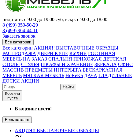
пнд-пятн: с 9:00 до 19:00 суб, вскр: с 9:00 до 18:00
8 (499) 350-50-29
8 (499) 964-44-11
Заказать звонок
Все категории
Все категории
АКЦИЯ!! ВЫСТАВОЧНЫЕ ОБРАЗЦЫ
РАСПРОДАЖА
ДВЕРИ КУПЕ
КУХНЯ
ГОСТИНАЯ
МЕБЕЛЬ НА ЗАКАЗ
СПАЛЬНЯ
ПРИХОЖАЯ
ДЕТСКАЯ
СТОЛЫ
СТУЛЬЯ
ШКАФЫ И ХРАНЕНИЕ
ЗЕРКАЛА
ОФИС
МАССИВ
ПРЕДМЕТЫ ИНТЕРЬЕРА
БЕСКАРКАСНАЯ
МЕБЕЛЬ
МЯГКАЯ МЕБЕЛЬ
HoReKa
ДАЧА
ГЛАДИЛЬНЫЕ
ДОСКИ
АКЦИИ
Найти
Корзина
пуста
В корзине пусто!
Весь каталог
АКЦИЯ!! ВЫСТАВОЧНЫЕ ОБРАЗЦЫ