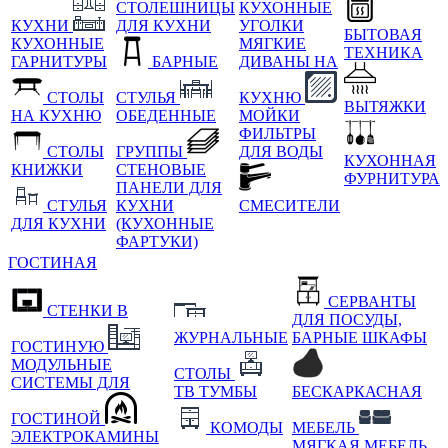
СТОЛЕШНИЦЫ
КУХОННЫЕ
КУХНИ
ДЛЯ КУХНИ
УГОЛКИ
БЫТОВАЯ
КУХОННЫЕ
МЯГКИЕ
ТЕХНИКА
ГАРНИТУРЫ
БАРНЫЕ
ДИВАНЫ НА
СТОЛЫ
СТУЛЬЯ
КУХНЮ
ВЫТЯЖКИ
НА КУХНЮ
ОБЕДЕННЫЕ
МОЙКИ
ФИЛЬТРЫ
СТОЛЫ
ГРУППЫ
ДЛЯ ВОДЫ
КУХОННАЯ
КНИЖКИ
СТЕНОВЫЕ
ФУРНИТУРА
ПАНЕЛИ ДЛЯ
СТУЛЬЯ
КУХНИ
СМЕСИТЕЛИ
ДЛЯ КУХНИ
(КУХОННЫЕ
ФАРТУКИ)
ГОСТИНАЯ
СЕРВАНТЫ
СТЕНКИ В
ДЛЯ ПОСУДЫ,
ЖУРНАЛЬНЫЕ
БАРНЫЕ ШКАФЫ
ГОСТИНУЮ
МОДУЛЬНЫЕ
СТОЛЫ
СИСТЕМЫ ДЛЯ
ТВ ТУМБЫ
БЕСКАРКАСНАЯ
ГОСТИНОЙ
КОМОДЫ
МЕБЕЛЬ
ЭЛЕКТРОКАМИНЫ
МЯГКАЯ МЕБЕЛЬ