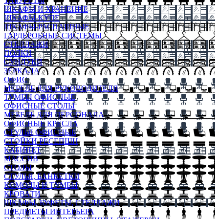
ТАБУРЕТЫ
ШКАФЫ И ХРАНЕНИЕ
ШКАФЫ-КУПЕ
ШКАФЫ-РАСПАШНЫЕ
ГАРДЕРОБНЫЕ СИСТЕМЫ
СТЕЛЛАЖИ
ПОЛКИ
СУНДУКИ
ЗЕРКАЛА
ОФИС
МЕБЕЛЬ ДЛЯ РУКОВОДИТЕЛЯ
ТУМБЫ ОФИСНЫЕ
ОФИСНЫЕ СТОЛЫ
МЕБЕЛЬ ДЛЯ ПЕРСОНАЛА
ОФИСНЫЕ КРЕСЛА
СТУЛЬЯ ОФИСНЫЕ
СТОЙКИ РЕСЕПШН
КАБИНЕТ
МАССИВ
СТОЛЫ
СТУЛЬЯ, БАНКЕТКИ
КОМОДЫ И ТУМБЫ
КРОВАТИ
ШКАФЫ, БУФЕТЫ, СТЕЛЛАЖИ
ПРЕДМЕТЫ ИНТЕРЬЕРА