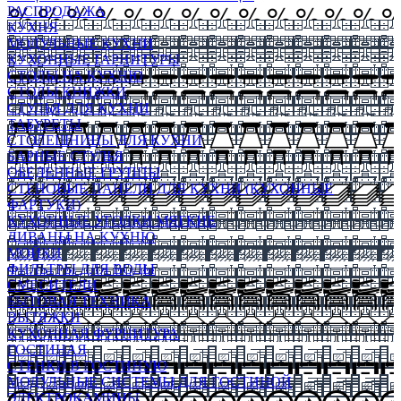
РАСПРОДАЖА
КУХНЯ
МОДУЛЬНЫЕ КУХНИ
КУХОННЫЕ ГАРНИТУРЫ
СТОЛЫ НА КУХНЮ
СТОЛЫ КНИЖКИ
СТУЛЬЯ ДЛЯ КУХНИ
ТАБУРЕТЫ
СТОЛЕШНИЦЫ ДЛЯ КУХНИ
БАРНЫЕ СТУЛЬЯ
ОБЕДЕННЫЕ ГРУППЫ
СТЕНОВЫЕ ПАНЕЛИ ДЛЯ КУХНИ (КУХОННЫЕ
ФАРТУКИ)
КУХОННЫЕ УГОЛКИ МЯГКИЕ
ДИВАНЫ НА КУХНЮ
МОЙКИ
ФИЛЬТРЫ ДЛЯ ВОДЫ
СМЕСИТЕЛИ
БЫТОВАЯ ТЕХНИКА
ВЫТЯЖКИ
КУХОННАЯ ФУРНИТУРА
ГОСТИНАЯ
СТЕНКИ В ГОСТИНУЮ
МОДУЛЬНЫЕ СИСТЕМЫ ДЛЯ ГОСТИНОЙ
ЭЛЕКТРОКАМИНЫ