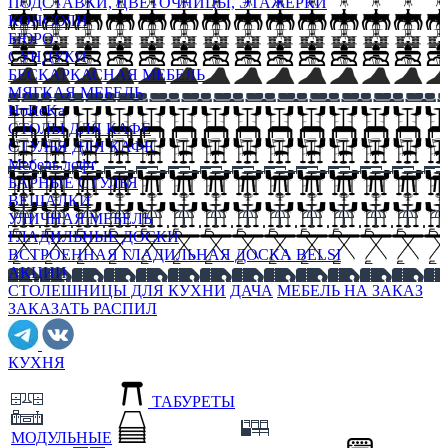
ПОДСТАВКИ, ЦВЕТОЧНИЦЫ, ЭТАЖЕРКИ
КОНСОЛИ
БЮРО
СУНДУКИ
БЕСКАРКАСНАЯ МЕБЕЛЬ
МЯГКАЯ МЕБЕЛЬ
HoReKa
СТОЛЫ ДЛЯ КАФЕ
СТУЛЬЯ ДЛЯ КАФЕ
Мебель лофт
БАРНЫЕ СТУЛЬЯ
ВЕШАЛКИ
УЛИЧНАЯ МЕБЕЛЬ
ГЛАДИЛЬНЫЕ ДОСКИ
ВСТРОЕННАЯ ГЛАДИЛЬНАЯ ДОСКА BELSI
АКЦИИ
СТОЛЕШНИЦЫ ДЛЯ КУХНИ
ДАЧА
МЕБЕЛЬ НА ЗАКАЗ
ЗАКАЗАТЬ РАСПИЛ
КУХНЯ
ТАБУРЕТЫ
МОДУЛЬНЫЕ