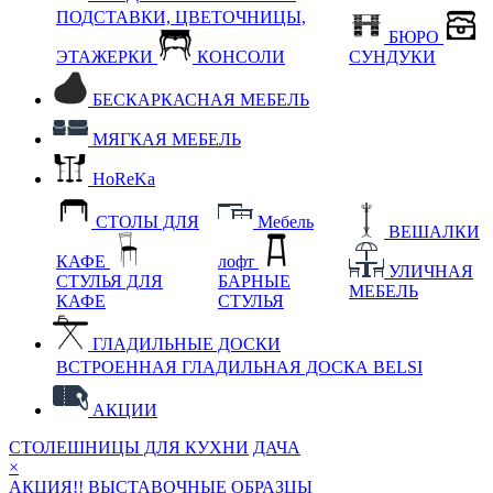
ПОДСТАВКИ, ЦВЕТОЧНИЦЫ,
БЮРО
ЭТАЖЕРКИ
КОНСОЛИ
СУНДУКИ
БЕСКАРКАСНАЯ МЕБЕЛЬ
МЯГКАЯ МЕБЕЛЬ
HoReKa
СТОЛЫ ДЛЯ
Мебель
ВЕШАЛКИ
КАФЕ
лофт
УЛИЧНАЯ
СТУЛЬЯ ДЛЯ
БАРНЫЕ
МЕБЕЛЬ
КАФЕ
СТУЛЬЯ
ГЛАДИЛЬНЫЕ ДОСКИ
ВСТРОЕННАЯ ГЛАДИЛЬНАЯ ДОСКА BELSI
АКЦИИ
СТОЛЕШНИЦЫ ДЛЯ КУХНИ
ДАЧА
×
АКЦИЯ!! ВЫСТАВОЧНЫЕ ОБРАЗЦЫ