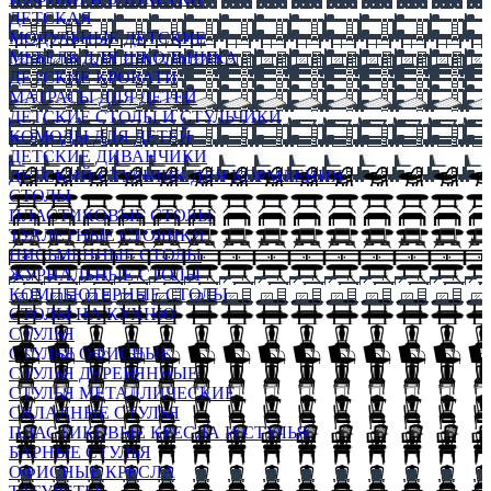
ДЕТСКАЯ
МОДУЛЬНЫЕ ДЕТСКИЕ
МЕБЕЛЬ ДЛЯ ШКОЛЬНИКА
ДЕТСКИЕ КРОВАТИ
МАТРАСЫ ДЛЯ ДЕТЕЙ
ДЕТСКИЕ СТОЛЫ И СТУЛЬЧИКИ
КОМОДЫ ДЛЯ ДЕТЕЙ
ДЕТСКИЕ ДИВАНЧИКИ
ДЕТСКИЙ СТУЛЬЧИК ДЛЯ КОРМЛЕНИЯ
СТОЛЫ
ПЛАСТИКОВЫЕ СТОЛЫ
ТУАЛЕТНЫЕ СТОЛИКИ
ПИСЬМЕННЫЕ СТОЛЫ
ЖУРНАЛЬНЫЕ СТОЛЫ
КОМПЬЮТЕРНЫЕ СТОЛЫ
СТОЛЫ НА КУХНЮ
СТУЛЬЯ
СТУЛЬЯ ОФИСНЫЕ
СТУЛЬЯ ДЕРЕВЯННЫЕ
СТУЛЬЯ МЕТАЛЛИЧЕСКИЕ
СКЛАДНЫЕ СТУЛЬЯ
ПЛАСТИКОВЫЕ КРЕСЛА И СТУЛЬЯ
БАРНЫЕ СТУЛЬЯ
ОФИСНЫЕ КРЕСЛА