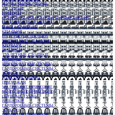
ЖУРНАЛЬНЫЕ СТОЛЫ
ТВ ТУМБЫ
КОМОДЫ
СЕРВАНТЫ ДЛЯ ПОСУДЫ, БАРНЫЕ ШКАФЫ
БЕСКАРКАСНАЯ МЕБЕЛЬ
МЯГКАЯ МЕБЕЛЬ
СПАЛЬНЯ
ИНТЕРЬЕРЫ СПАЛЬНИ
МОДУЛЬНЫЕ СПАЛЬНИ
КРОВАТИ
МАТРАСЫ
ТУАЛЕТНЫЕ СТОЛИКИ
КОМОДЫ
ПРИКРОВАТНЫЕ ТУМБЫ
ГАРДЕРОБНЫЕ СИСТЕМЫ
ЗЕРКАЛА
ЭЛЕКТРОКАМИНЫ
ПРИХОЖАЯ
МАЛЕНЬКИЕ ПРИХОЖИЕ
МОДУЛЬНЫЕ ПРИХОЖИЕ
ОБУВНЫЕ ТУМБЫ
ВЕШАЛКИ
ГАРДЕРОБНЫЕ СИСТЕМЫ
ЗЕРКАЛА
ПУФИКИ И БАНКЕТКИ