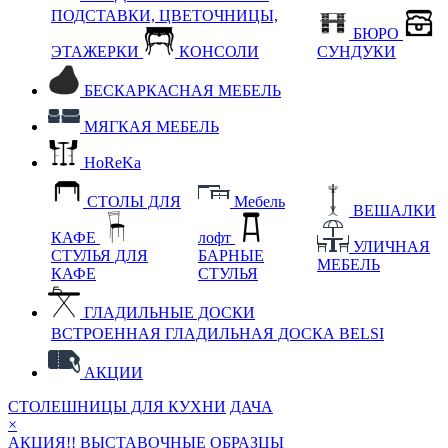
ПОДСТАВКИ, ЦВЕТОЧНИЦЫ,
БЮРО
ЭТАЖЕРКИ
КОНСОЛИ
СУНДУКИ
БЕСКАРКАСНАЯ МЕБЕЛЬ
МЯГКАЯ МЕБЕЛЬ
HoReKa
СТОЛЫ ДЛЯ
Мебель
ВЕШАЛКИ
КАФЕ
лофт
УЛИЧНАЯ
СТУЛЬЯ ДЛЯ
БАРНЫЕ
МЕБЕЛЬ
КАФЕ
СТУЛЬЯ
ГЛАДИЛЬНЫЕ ДОСКИ
ВСТРОЕННАЯ ГЛАДИЛЬНАЯ ДОСКА BELSI
АКЦИИ
СТОЛЕШНИЦЫ ДЛЯ КУХНИ
ДАЧА
×
АКЦИЯ!! ВЫСТАВОЧНЫЕ ОБРАЗЦЫ