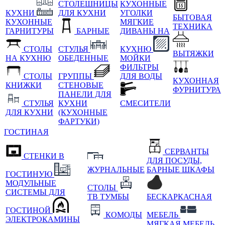
СТОЛЕШНИЦЫ
КУХОННЫЕ
КУХНИ
ДЛЯ КУХНИ
УГОЛКИ
БЫТОВАЯ
КУХОННЫЕ
МЯГКИЕ
ТЕХНИКА
ГАРНИТУРЫ
БАРНЫЕ
ДИВАНЫ НА
СТОЛЫ
СТУЛЬЯ
КУХНЮ
ВЫТЯЖКИ
НА КУХНЮ
ОБЕДЕННЫЕ
МОЙКИ
ФИЛЬТРЫ
СТОЛЫ
ГРУППЫ
ДЛЯ ВОДЫ
КУХОННАЯ
КНИЖКИ
СТЕНОВЫЕ
ФУРНИТУРА
ПАНЕЛИ ДЛЯ
СТУЛЬЯ
КУХНИ
СМЕСИТЕЛИ
ДЛЯ КУХНИ
(КУХОННЫЕ
ФАРТУКИ)
ГОСТИНАЯ
СЕРВАНТЫ
СТЕНКИ В
ДЛЯ ПОСУДЫ,
ЖУРНАЛЬНЫЕ
БАРНЫЕ ШКАФЫ
ГОСТИНУЮ
МОДУЛЬНЫЕ
СТОЛЫ
СИСТЕМЫ ДЛЯ
ТВ ТУМБЫ
БЕСКАРКАСНАЯ
ГОСТИНОЙ
КОМОДЫ
МЕБЕЛЬ
ЭЛЕКТРОКАМИНЫ
МЯГКАЯ МЕБЕЛЬ