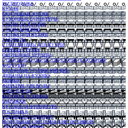
РАСПРОДАЖА
КУХНЯ
МОДУЛЬНЫЕ КУХНИ
КУХОННЫЕ ГАРНИТУРЫ
СТОЛЫ НА КУХНЮ
СТОЛЫ КНИЖКИ
СТУЛЬЯ ДЛЯ КУХНИ
ТАБУРЕТЫ
СТОЛЕШНИЦЫ ДЛЯ КУХНИ
БАРНЫЕ СТУЛЬЯ
ОБЕДЕННЫЕ ГРУППЫ
СТЕНОВЫЕ ПАНЕЛИ ДЛЯ КУХНИ (КУХОННЫЕ
ФАРТУКИ)
КУХОННЫЕ УГОЛКИ МЯГКИЕ
ДИВАНЫ НА КУХНЮ
МОЙКИ
ФИЛЬТРЫ ДЛЯ ВОДЫ
СМЕСИТЕЛИ
БЫТОВАЯ ТЕХНИКА
ВЫТЯЖКИ
КУХОННАЯ ФУРНИТУРА
ГОСТИНАЯ
СТЕНКИ В ГОСТИНУЮ
МОДУЛЬНЫЕ СИСТЕМЫ ДЛЯ ГОСТИНОЙ
ЭЛЕКТРОКАМИНЫ