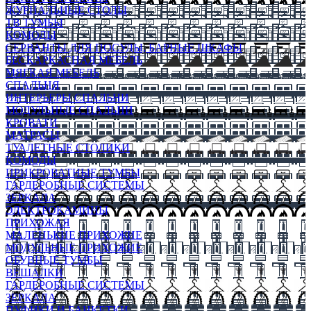
ЖУРНАЛЬНЫЕ СТОЛЫ
ТВ ТУМБЫ
КОМОДЫ
СЕРВАНТЫ ДЛЯ ПОСУДЫ, БАРНЫЕ ШКАФЫ
БЕСКАРКАСНАЯ МЕБЕЛЬ
МЯГКАЯ МЕБЕЛЬ
СПАЛЬНЯ
ИНТЕРЬЕРЫ СПАЛЬНИ
МОДУЛЬНЫЕ СПАЛЬНИ
КРОВАТИ
МАТРАСЫ
ТУАЛЕТНЫЕ СТОЛИКИ
КОМОДЫ
ПРИКРОВАТНЫЕ ТУМБЫ
ГАРДЕРОБНЫЕ СИСТЕМЫ
ЗЕРКАЛА
ЭЛЕКТРОКАМИНЫ
ПРИХОЖАЯ
МАЛЕНЬКИЕ ПРИХОЖИЕ
МОДУЛЬНЫЕ ПРИХОЖИЕ
ОБУВНЫЕ ТУМБЫ
ВЕШАЛКИ
ГАРДЕРОБНЫЕ СИСТЕМЫ
ЗЕРКАЛА
ПУФИКИ И БАНКЕТКИ