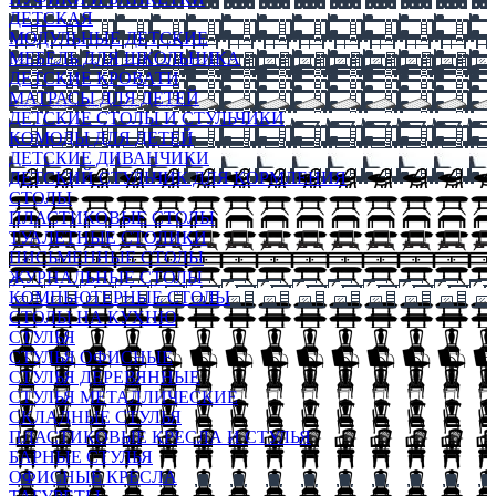
ДЕТСКАЯ
МОДУЛЬНЫЕ ДЕТСКИЕ
МЕБЕЛЬ ДЛЯ ШКОЛЬНИКА
ДЕТСКИЕ КРОВАТИ
МАТРАСЫ ДЛЯ ДЕТЕЙ
ДЕТСКИЕ СТОЛЫ И СТУЛЬЧИКИ
КОМОДЫ ДЛЯ ДЕТЕЙ
ДЕТСКИЕ ДИВАНЧИКИ
ДЕТСКИЙ СТУЛЬЧИК ДЛЯ КОРМЛЕНИЯ
СТОЛЫ
ПЛАСТИКОВЫЕ СТОЛЫ
ТУАЛЕТНЫЕ СТОЛИКИ
ПИСЬМЕННЫЕ СТОЛЫ
ЖУРНАЛЬНЫЕ СТОЛЫ
КОМПЬЮТЕРНЫЕ СТОЛЫ
СТОЛЫ НА КУХНЮ
СТУЛЬЯ
СТУЛЬЯ ОФИСНЫЕ
СТУЛЬЯ ДЕРЕВЯННЫЕ
СТУЛЬЯ МЕТАЛЛИЧЕСКИЕ
СКЛАДНЫЕ СТУЛЬЯ
ПЛАСТИКОВЫЕ КРЕСЛА И СТУЛЬЯ
БАРНЫЕ СТУЛЬЯ
ОФИСНЫЕ КРЕСЛА