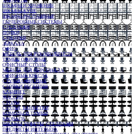
ТАБУРЕТЫ
ШКАФЫ И ХРАНЕНИЕ
ШКАФЫ-КУПЕ
ШКАФЫ-РАСПАШНЫЕ
ГАРДЕРОБНЫЕ СИСТЕМЫ
СТЕЛЛАЖИ
ПОЛКИ
СУНДУКИ
ЗЕРКАЛА
ОФИС
МЕБЕЛЬ ДЛЯ РУКОВОДИТЕЛЯ
ТУМБЫ ОФИСНЫЕ
ОФИСНЫЕ СТОЛЫ
МЕБЕЛЬ ДЛЯ ПЕРСОНАЛА
ОФИСНЫЕ КРЕСЛА
СТУЛЬЯ ОФИСНЫЕ
СТОЙКИ РЕСЕПШН
КАБИНЕТ
МАССИВ
СТОЛЫ
СТУЛЬЯ, БАНКЕТКИ
КОМОДЫ И ТУМБЫ
КРОВАТИ
ШКАФЫ, БУФЕТЫ, СТЕЛЛАЖИ
ПРЕДМЕТЫ ИНТЕРЬЕРА