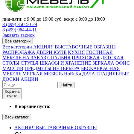
пнд-пятн: с 9:00 до 19:00 суб, вскр: с 9:00 до 18:00
8 (499) 350-50-29
8 (499) 964-44-11
Заказать звонок
Все категории
Все категории
АКЦИЯ!! ВЫСТАВОЧНЫЕ ОБРАЗЦЫ
РАСПРОДАЖА
ДВЕРИ КУПЕ
КУХНЯ
ГОСТИНАЯ
МЕБЕЛЬ НА ЗАКАЗ
СПАЛЬНЯ
ПРИХОЖАЯ
ДЕТСКАЯ
СТОЛЫ
СТУЛЬЯ
ШКАФЫ И ХРАНЕНИЕ
ЗЕРКАЛА
ОФИС
МАССИВ
ПРЕДМЕТЫ ИНТЕРЬЕРА
БЕСКАРКАСНАЯ
МЕБЕЛЬ
МЯГКАЯ МЕБЕЛЬ
HoReKa
ДАЧА
ГЛАДИЛЬНЫЕ
ДОСКИ
АКЦИИ
Найти
Корзина
пуста
В корзине пусто!
Весь каталог
АКЦИЯ!! ВЫСТАВОЧНЫЕ ОБРАЗЦЫ