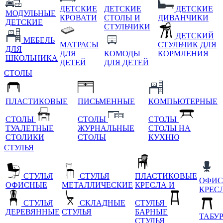
ДЕТСКИЕ
ДЕТСКИЕ
ДЕТСКИЕ
МОДУЛЬНЫЕ
КРОВАТИ
СТОЛЫ И
ДИВАНЧИКИ
ДЕТСКИЕ
СТУЛЬЧИКИ
ДЕТСКИЙ
МЕБЕЛЬ
МАТРАСЫ
СТУЛЬЧИК ДЛЯ
ДЛЯ
ДЛЯ
КОМОДЫ
КОРМЛЕНИЯ
ШКОЛЬНИКА
ДЕТЕЙ
ДЛЯ ДЕТЕЙ
СТОЛЫ
ПЛАСТИКОВЫЕ
ПИСЬМЕННЫЕ
КОМПЬЮТЕРНЫЕ
СТОЛЫ
СТОЛЫ
СТОЛЫ
ТУАЛЕТНЫЕ
ЖУРНАЛЬНЫЕ
СТОЛЫ НА
СТОЛИКИ
СТОЛЫ
КУХНЮ
СТУЛЬЯ
СТУЛЬЯ
СТУЛЬЯ
ПЛАСТИКОВЫЕ
ОФИС
ОФИСНЫЕ
МЕТАЛЛИЧЕСКИЕ
КРЕСЛА И
КРЕС
СТУЛЬЯ
СКЛАДНЫЕ
СТУЛЬЯ
ДЕРЕВЯННЫЕ
СТУЛЬЯ
БАРНЫЕ
ТАБУ
СТУЛЬЯ