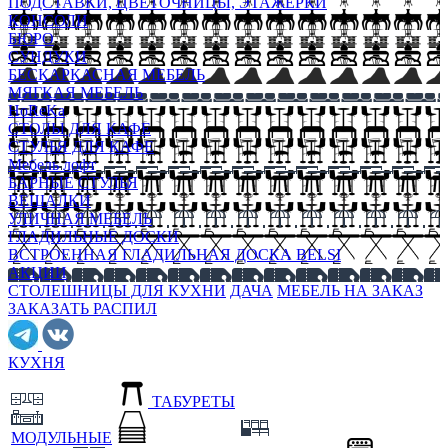
ПОДСТАВКИ, ЦВЕТОЧНИЦЫ, ЭТАЖЕРКИ
КОНСОЛИ
БЮРО
СУНДУКИ
БЕСКАРКАСНАЯ МЕБЕЛЬ
МЯГКАЯ МЕБЕЛЬ
HoReKa
СТОЛЫ ДЛЯ КАФЕ
СТУЛЬЯ ДЛЯ КАФЕ
Мебель лофт
БАРНЫЕ СТУЛЬЯ
ВЕШАЛКИ
УЛИЧНАЯ МЕБЕЛЬ
ГЛАДИЛЬНЫЕ ДОСКИ
ВСТРОЕННАЯ ГЛАДИЛЬНАЯ ДОСКА BELSI
АКЦИИ
СТОЛЕШНИЦЫ ДЛЯ КУХНИ
ДАЧА
МЕБЕЛЬ НА ЗАКАЗ
ЗАКАЗАТЬ РАСПИЛ
КУХНЯ
ТАБУРЕТЫ
МОДУЛЬНЫЕ