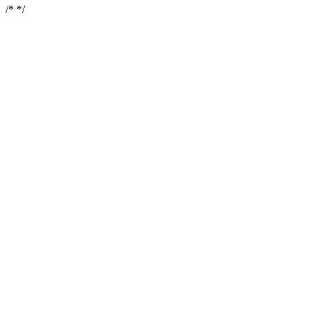
/*
*/