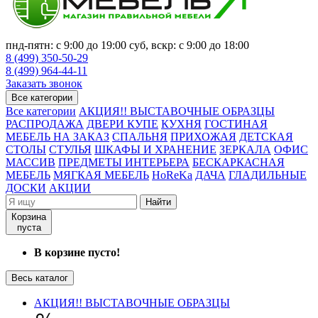
пнд-пятн: с 9:00 до 19:00 суб, вскр: с 9:00 до 18:00
8 (499) 350-50-29
8 (499) 964-44-11
Заказать звонок
Все категории
Все категории
АКЦИЯ!! ВЫСТАВОЧНЫЕ ОБРАЗЦЫ
РАСПРОДАЖА
ДВЕРИ КУПЕ
КУХНЯ
ГОСТИНАЯ
МЕБЕЛЬ НА ЗАКАЗ
СПАЛЬНЯ
ПРИХОЖАЯ
ДЕТСКАЯ
СТОЛЫ
СТУЛЬЯ
ШКАФЫ И ХРАНЕНИЕ
ЗЕРКАЛА
ОФИС
МАССИВ
ПРЕДМЕТЫ ИНТЕРЬЕРА
БЕСКАРКАСНАЯ
МЕБЕЛЬ
МЯГКАЯ МЕБЕЛЬ
HoReKa
ДАЧА
ГЛАДИЛЬНЫЕ
ДОСКИ
АКЦИИ
Найти
Корзина
пуста
В корзине пусто!
Весь каталог
АКЦИЯ!! ВЫСТАВОЧНЫЕ ОБРАЗЦЫ