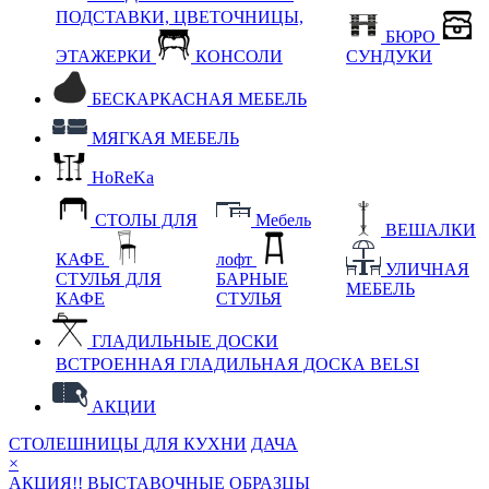
ПОДСТАВКИ, ЦВЕТОЧНИЦЫ,
БЮРО
ЭТАЖЕРКИ
КОНСОЛИ
СУНДУКИ
БЕСКАРКАСНАЯ МЕБЕЛЬ
МЯГКАЯ МЕБЕЛЬ
HoReKa
СТОЛЫ ДЛЯ
Мебель
ВЕШАЛКИ
КАФЕ
лофт
УЛИЧНАЯ
СТУЛЬЯ ДЛЯ
БАРНЫЕ
МЕБЕЛЬ
КАФЕ
СТУЛЬЯ
ГЛАДИЛЬНЫЕ ДОСКИ
ВСТРОЕННАЯ ГЛАДИЛЬНАЯ ДОСКА BELSI
АКЦИИ
СТОЛЕШНИЦЫ ДЛЯ КУХНИ
ДАЧА
×
АКЦИЯ!! ВЫСТАВОЧНЫЕ ОБРАЗЦЫ