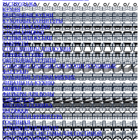
РАСПРОДАЖА
КУХНЯ
МОДУЛЬНЫЕ КУХНИ
КУХОННЫЕ ГАРНИТУРЫ
СТОЛЫ НА КУХНЮ
СТОЛЫ КНИЖКИ
СТУЛЬЯ ДЛЯ КУХНИ
ТАБУРЕТЫ
СТОЛЕШНИЦЫ ДЛЯ КУХНИ
БАРНЫЕ СТУЛЬЯ
ОБЕДЕННЫЕ ГРУППЫ
СТЕНОВЫЕ ПАНЕЛИ ДЛЯ КУХНИ (КУХОННЫЕ
ФАРТУКИ)
КУХОННЫЕ УГОЛКИ МЯГКИЕ
ДИВАНЫ НА КУХНЮ
МОЙКИ
ФИЛЬТРЫ ДЛЯ ВОДЫ
СМЕСИТЕЛИ
БЫТОВАЯ ТЕХНИКА
ВЫТЯЖКИ
КУХОННАЯ ФУРНИТУРА
ГОСТИНАЯ
СТЕНКИ В ГОСТИНУЮ
МОДУЛЬНЫЕ СИСТЕМЫ ДЛЯ ГОСТИНОЙ
ЭЛЕКТРОКАМИНЫ