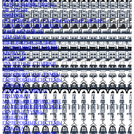
ЖУРНАЛЬНЫЕ СТОЛЫ
ТВ ТУМБЫ
КОМОДЫ
СЕРВАНТЫ ДЛЯ ПОСУДЫ, БАРНЫЕ ШКАФЫ
БЕСКАРКАСНАЯ МЕБЕЛЬ
МЯГКАЯ МЕБЕЛЬ
СПАЛЬНЯ
ИНТЕРЬЕРЫ СПАЛЬНИ
МОДУЛЬНЫЕ СПАЛЬНИ
КРОВАТИ
МАТРАСЫ
ТУАЛЕТНЫЕ СТОЛИКИ
КОМОДЫ
ПРИКРОВАТНЫЕ ТУМБЫ
ГАРДЕРОБНЫЕ СИСТЕМЫ
ЗЕРКАЛА
ЭЛЕКТРОКАМИНЫ
ПРИХОЖАЯ
МАЛЕНЬКИЕ ПРИХОЖИЕ
МОДУЛЬНЫЕ ПРИХОЖИЕ
ОБУВНЫЕ ТУМБЫ
ВЕШАЛКИ
ГАРДЕРОБНЫЕ СИСТЕМЫ
ЗЕРКАЛА
ПУФИКИ И БАНКЕТКИ