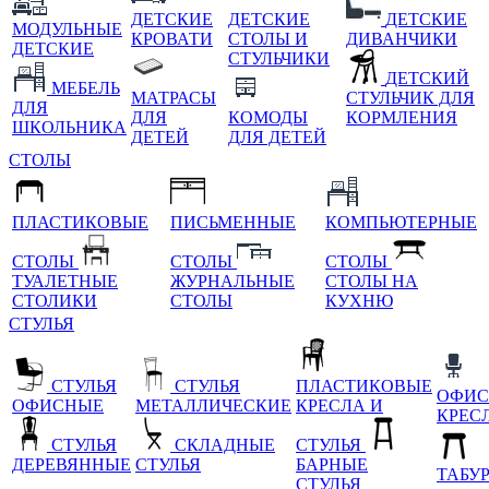
ДЕТСКИЕ
ДЕТСКИЕ
ДЕТСКИЕ
МОДУЛЬНЫЕ
КРОВАТИ
СТОЛЫ И
ДИВАНЧИКИ
ДЕТСКИЕ
СТУЛЬЧИКИ
ДЕТСКИЙ
МЕБЕЛЬ
МАТРАСЫ
СТУЛЬЧИК ДЛЯ
ДЛЯ
ДЛЯ
КОМОДЫ
КОРМЛЕНИЯ
ШКОЛЬНИКА
ДЕТЕЙ
ДЛЯ ДЕТЕЙ
СТОЛЫ
ПЛАСТИКОВЫЕ
ПИСЬМЕННЫЕ
КОМПЬЮТЕРНЫЕ
СТОЛЫ
СТОЛЫ
СТОЛЫ
ТУАЛЕТНЫЕ
ЖУРНАЛЬНЫЕ
СТОЛЫ НА
СТОЛИКИ
СТОЛЫ
КУХНЮ
СТУЛЬЯ
СТУЛЬЯ
СТУЛЬЯ
ПЛАСТИКОВЫЕ
ОФИС
ОФИСНЫЕ
МЕТАЛЛИЧЕСКИЕ
КРЕСЛА И
КРЕС
СТУЛЬЯ
СКЛАДНЫЕ
СТУЛЬЯ
ДЕРЕВЯННЫЕ
СТУЛЬЯ
БАРНЫЕ
ТАБУ
СТУЛЬЯ