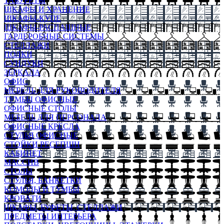
ТАБУРЕТЫ
ШКАФЫ И ХРАНЕНИЕ
ШКАФЫ-КУПЕ
ШКАФЫ-РАСПАШНЫЕ
ГАРДЕРОБНЫЕ СИСТЕМЫ
СТЕЛЛАЖИ
ПОЛКИ
СУНДУКИ
ЗЕРКАЛА
ОФИС
МЕБЕЛЬ ДЛЯ РУКОВОДИТЕЛЯ
ТУМБЫ ОФИСНЫЕ
ОФИСНЫЕ СТОЛЫ
МЕБЕЛЬ ДЛЯ ПЕРСОНАЛА
ОФИСНЫЕ КРЕСЛА
СТУЛЬЯ ОФИСНЫЕ
СТОЙКИ РЕСЕПШН
КАБИНЕТ
МАССИВ
СТОЛЫ
СТУЛЬЯ, БАНКЕТКИ
КОМОДЫ И ТУМБЫ
КРОВАТИ
ШКАФЫ, БУФЕТЫ, СТЕЛЛАЖИ
ПРЕДМЕТЫ ИНТЕРЬЕРА