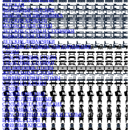
ДЕТСКАЯ
МОДУЛЬНЫЕ ДЕТСКИЕ
МЕБЕЛЬ ДЛЯ ШКОЛЬНИКА
ДЕТСКИЕ КРОВАТИ
МАТРАСЫ ДЛЯ ДЕТЕЙ
ДЕТСКИЕ СТОЛЫ И СТУЛЬЧИКИ
КОМОДЫ ДЛЯ ДЕТЕЙ
ДЕТСКИЕ ДИВАНЧИКИ
ДЕТСКИЙ СТУЛЬЧИК ДЛЯ КОРМЛЕНИЯ
СТОЛЫ
ПЛАСТИКОВЫЕ СТОЛЫ
ТУАЛЕТНЫЕ СТОЛИКИ
ПИСЬМЕННЫЕ СТОЛЫ
ЖУРНАЛЬНЫЕ СТОЛЫ
КОМПЬЮТЕРНЫЕ СТОЛЫ
СТОЛЫ НА КУХНЮ
СТУЛЬЯ
СТУЛЬЯ ОФИСНЫЕ
СТУЛЬЯ ДЕРЕВЯННЫЕ
СТУЛЬЯ МЕТАЛЛИЧЕСКИЕ
СКЛАДНЫЕ СТУЛЬЯ
ПЛАСТИКОВЫЕ КРЕСЛА И СТУЛЬЯ
БАРНЫЕ СТУЛЬЯ
ОФИСНЫЕ КРЕСЛА