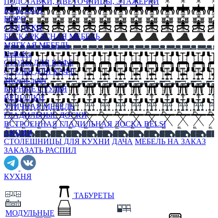
ПОДСТАВКИ, ЦВЕТОЧНИЦЫ, ЭТАЖЕРКИ
КОНСОЛИ
БЮРО
СУНДУКИ
БЕСКАРКАСНАЯ МЕБЕЛЬ
МЯГКАЯ МЕБЕЛЬ
HoReKa
СТОЛЫ ДЛЯ КАФЕ
СТУЛЬЯ ДЛЯ КАФЕ
Мебель лофт
БАРНЫЕ СТУЛЬЯ
ВЕШАЛКИ
УЛИЧНАЯ МЕБЕЛЬ
ГЛАДИЛЬНЫЕ ДОСКИ
ВСТРОЕННАЯ ГЛАДИЛЬНАЯ ДОСКА BELSI
АКЦИИ
СТОЛЕШНИЦЫ ДЛЯ КУХНИ
ДАЧА
МЕБЕЛЬ НА ЗАКАЗ
ЗАКАЗАТЬ РАСПИЛ
КУХНЯ
ТАБУРЕТЫ
МОДУЛЬНЫЕ