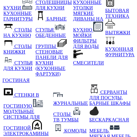
СТОЛЕШНИЦЫ
КУХОННЫЕ
КУХНИ
ДЛЯ КУХНИ
УГОЛКИ
БЫТОВАЯ
КУХОННЫЕ
МЯГКИЕ
ТЕХНИКА
ГАРНИТУРЫ
БАРНЫЕ
ДИВАНЫ НА
СТОЛЫ
СТУЛЬЯ
КУХНЮ
ВЫТЯЖКИ
НА КУХНЮ
ОБЕДЕННЫЕ
МОЙКИ
ФИЛЬТРЫ
СТОЛЫ
ГРУППЫ
ДЛЯ ВОДЫ
КУХОННАЯ
КНИЖКИ
СТЕНОВЫЕ
ФУРНИТУРА
ПАНЕЛИ ДЛЯ
СТУЛЬЯ
КУХНИ
СМЕСИТЕЛИ
ДЛЯ КУХНИ
(КУХОННЫЕ
ФАРТУКИ)
ГОСТИНАЯ
СЕРВАНТЫ
СТЕНКИ В
ДЛЯ ПОСУДЫ,
ЖУРНАЛЬНЫЕ
БАРНЫЕ ШКАФЫ
ГОСТИНУЮ
МОДУЛЬНЫЕ
СТОЛЫ
СИСТЕМЫ ДЛЯ
ТВ ТУМБЫ
БЕСКАРКАСНАЯ
ГОСТИНОЙ
КОМОДЫ
МЕБЕЛЬ
ЭЛЕКТРОКАМИНЫ
МЯГКАЯ МЕБЕЛЬ