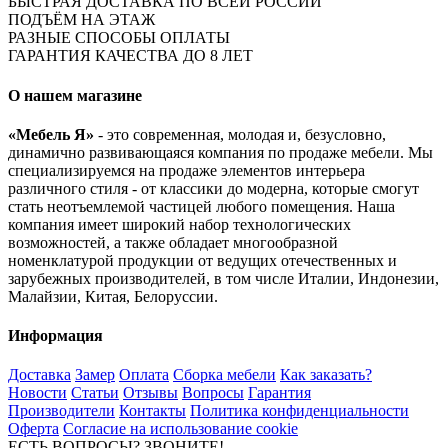
БЫСТРАЯ ДОСТАВКА ПО ВСЕЙ РОССИИ
ПОДЪЁМ НА ЭТАЖ
РАЗНЫЕ СПОСОБЫ ОПЛАТЫ
ГАРАНТИЯ КАЧЕСТВА ДО 8 ЛЕТ
О нашем магазине
«Мебель Я»
- это современная, молодая и, безусловно,
динамично развивающаяся компания по продаже мебели. Мы
специализируемся на продаже элементов интерьера
различного стиля - от классики до модерна, которые смогут
стать неотъемлемой частицей любого помещения. Наша
компания имеет широкий набор технологических
возможностей, а также обладает многообразной
номенклатурой продукции от ведущих отечественных и
зарубежных производителей, в том числе Италии, Индонезии,
Малайзии, Китая, Белоруссии.
Информация
Доставка
Замер
Оплата
Сборка мебели
Как заказать?
Новости
Статьи
Отзывы
Вопросы
Гарантия
Производители
Контакты
Политика конфиденциальности
Оферта
Согласие на использование cookie
ЕСТЬ ВОПРОСЫ? ЗВОНИТЕ!