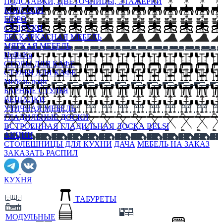
ПОДСТАВКИ, ЦВЕТОЧНИЦЫ, ЭТАЖЕРКИ
КОНСОЛИ
БЮРО
СУНДУКИ
БЕСКАРКАСНАЯ МЕБЕЛЬ
МЯГКАЯ МЕБЕЛЬ
HoReKa
СТОЛЫ ДЛЯ КАФЕ
СТУЛЬЯ ДЛЯ КАФЕ
Мебель лофт
БАРНЫЕ СТУЛЬЯ
ВЕШАЛКИ
УЛИЧНАЯ МЕБЕЛЬ
ГЛАДИЛЬНЫЕ ДОСКИ
ВСТРОЕННАЯ ГЛАДИЛЬНАЯ ДОСКА BELSI
АКЦИИ
СТОЛЕШНИЦЫ ДЛЯ КУХНИ
ДАЧА
МЕБЕЛЬ НА ЗАКАЗ
ЗАКАЗАТЬ РАСПИЛ
КУХНЯ
ТАБУРЕТЫ
МОДУЛЬНЫЕ