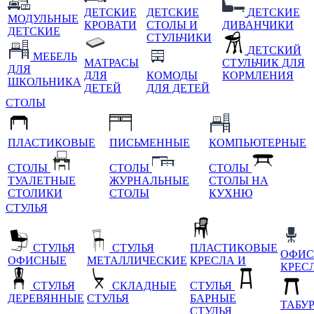
ДЕТСКИЕ
ДЕТСКИЕ
ДЕТСКИЕ
МОДУЛЬНЫЕ
КРОВАТИ
СТОЛЫ И
ДИВАНЧИКИ
ДЕТСКИЕ
СТУЛЬЧИКИ
ДЕТСКИЙ
МЕБЕЛЬ
МАТРАСЫ
СТУЛЬЧИК ДЛЯ
ДЛЯ
ДЛЯ
КОМОДЫ
КОРМЛЕНИЯ
ШКОЛЬНИКА
ДЕТЕЙ
ДЛЯ ДЕТЕЙ
СТОЛЫ
ПЛАСТИКОВЫЕ
ПИСЬМЕННЫЕ
КОМПЬЮТЕРНЫЕ
СТОЛЫ
СТОЛЫ
СТОЛЫ
ТУАЛЕТНЫЕ
ЖУРНАЛЬНЫЕ
СТОЛЫ НА
СТОЛИКИ
СТОЛЫ
КУХНЮ
СТУЛЬЯ
СТУЛЬЯ
СТУЛЬЯ
ПЛАСТИКОВЫЕ
ОФИС
ОФИСНЫЕ
МЕТАЛЛИЧЕСКИЕ
КРЕСЛА И
КРЕС
СТУЛЬЯ
СКЛАДНЫЕ
СТУЛЬЯ
ДЕРЕВЯННЫЕ
СТУЛЬЯ
БАРНЫЕ
ТАБУ
СТУЛЬЯ