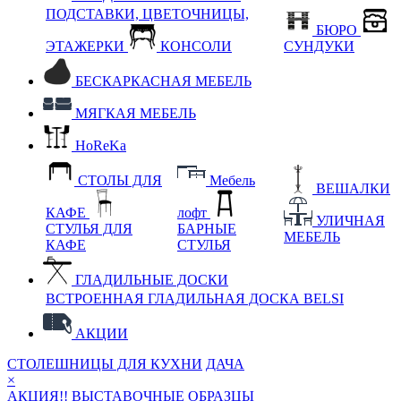
ПОДСТАВКИ, ЦВЕТОЧНИЦЫ,
БЮРО
ЭТАЖЕРКИ
КОНСОЛИ
СУНДУКИ
БЕСКАРКАСНАЯ МЕБЕЛЬ
МЯГКАЯ МЕБЕЛЬ
HoReKa
СТОЛЫ ДЛЯ
Мебель
ВЕШАЛКИ
КАФЕ
лофт
УЛИЧНАЯ
СТУЛЬЯ ДЛЯ
БАРНЫЕ
МЕБЕЛЬ
КАФЕ
СТУЛЬЯ
ГЛАДИЛЬНЫЕ ДОСКИ
ВСТРОЕННАЯ ГЛАДИЛЬНАЯ ДОСКА BELSI
АКЦИИ
СТОЛЕШНИЦЫ ДЛЯ КУХНИ
ДАЧА
×
АКЦИЯ!! ВЫСТАВОЧНЫЕ ОБРАЗЦЫ