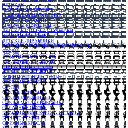
ДЕТСКАЯ
МОДУЛЬНЫЕ ДЕТСКИЕ
МЕБЕЛЬ ДЛЯ ШКОЛЬНИКА
ДЕТСКИЕ КРОВАТИ
МАТРАСЫ ДЛЯ ДЕТЕЙ
ДЕТСКИЕ СТОЛЫ И СТУЛЬЧИКИ
КОМОДЫ ДЛЯ ДЕТЕЙ
ДЕТСКИЕ ДИВАНЧИКИ
ДЕТСКИЙ СТУЛЬЧИК ДЛЯ КОРМЛЕНИЯ
СТОЛЫ
ПЛАСТИКОВЫЕ СТОЛЫ
ТУАЛЕТНЫЕ СТОЛИКИ
ПИСЬМЕННЫЕ СТОЛЫ
ЖУРНАЛЬНЫЕ СТОЛЫ
КОМПЬЮТЕРНЫЕ СТОЛЫ
СТОЛЫ НА КУХНЮ
СТУЛЬЯ
СТУЛЬЯ ОФИСНЫЕ
СТУЛЬЯ ДЕРЕВЯННЫЕ
СТУЛЬЯ МЕТАЛЛИЧЕСКИЕ
СКЛАДНЫЕ СТУЛЬЯ
ПЛАСТИКОВЫЕ КРЕСЛА И СТУЛЬЯ
БАРНЫЕ СТУЛЬЯ
ОФИСНЫЕ КРЕСЛА