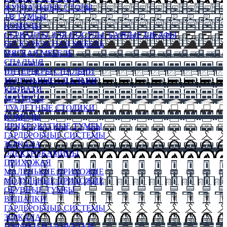
ЖУРНАЛЬНЫЕ СТОЛЫ
ТВ ТУМБЫ
КОМОДЫ
СЕРВАНТЫ ДЛЯ ПОСУДЫ, БАРНЫЕ ШКАФЫ
БЕСКАРКАСНАЯ МЕБЕЛЬ
МЯГКАЯ МЕБЕЛЬ
СПАЛЬНЯ
ИНТЕРЬЕРЫ СПАЛЬНИ
МОДУЛЬНЫЕ СПАЛЬНИ
КРОВАТИ
МАТРАСЫ
ТУАЛЕТНЫЕ СТОЛИКИ
КОМОДЫ
ПРИКРОВАТНЫЕ ТУМБЫ
ГАРДЕРОБНЫЕ СИСТЕМЫ
ЗЕРКАЛА
ЭЛЕКТРОКАМИНЫ
ПРИХОЖАЯ
МАЛЕНЬКИЕ ПРИХОЖИЕ
МОДУЛЬНЫЕ ПРИХОЖИЕ
ОБУВНЫЕ ТУМБЫ
ВЕШАЛКИ
ГАРДЕРОБНЫЕ СИСТЕМЫ
ЗЕРКАЛА
ПУФИКИ И БАНКЕТКИ