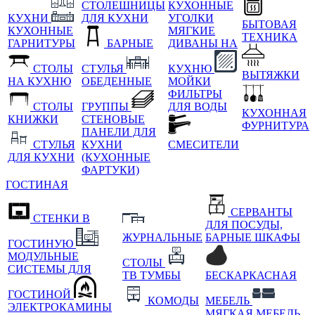
СТОЛЕШНИЦЫ
КУХОННЫЕ
КУХНИ
ДЛЯ КУХНИ
УГОЛКИ
БЫТОВАЯ
КУХОННЫЕ
МЯГКИЕ
ТЕХНИКА
ГАРНИТУРЫ
БАРНЫЕ
ДИВАНЫ НА
СТОЛЫ
СТУЛЬЯ
КУХНЮ
ВЫТЯЖКИ
НА КУХНЮ
ОБЕДЕННЫЕ
МОЙКИ
ФИЛЬТРЫ
СТОЛЫ
ГРУППЫ
ДЛЯ ВОДЫ
КУХОННАЯ
КНИЖКИ
СТЕНОВЫЕ
ФУРНИТУРА
ПАНЕЛИ ДЛЯ
СТУЛЬЯ
КУХНИ
СМЕСИТЕЛИ
ДЛЯ КУХНИ
(КУХОННЫЕ
ФАРТУКИ)
ГОСТИНАЯ
СЕРВАНТЫ
СТЕНКИ В
ДЛЯ ПОСУДЫ,
ЖУРНАЛЬНЫЕ
БАРНЫЕ ШКАФЫ
ГОСТИНУЮ
МОДУЛЬНЫЕ
СТОЛЫ
СИСТЕМЫ ДЛЯ
ТВ ТУМБЫ
БЕСКАРКАСНАЯ
ГОСТИНОЙ
КОМОДЫ
МЕБЕЛЬ
ЭЛЕКТРОКАМИНЫ
МЯГКАЯ МЕБЕЛЬ