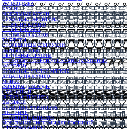
РАСПРОДАЖА
КУХНЯ
МОДУЛЬНЫЕ КУХНИ
КУХОННЫЕ ГАРНИТУРЫ
СТОЛЫ НА КУХНЮ
СТОЛЫ КНИЖКИ
СТУЛЬЯ ДЛЯ КУХНИ
ТАБУРЕТЫ
СТОЛЕШНИЦЫ ДЛЯ КУХНИ
БАРНЫЕ СТУЛЬЯ
ОБЕДЕННЫЕ ГРУППЫ
СТЕНОВЫЕ ПАНЕЛИ ДЛЯ КУХНИ (КУХОННЫЕ
ФАРТУКИ)
КУХОННЫЕ УГОЛКИ МЯГКИЕ
ДИВАНЫ НА КУХНЮ
МОЙКИ
ФИЛЬТРЫ ДЛЯ ВОДЫ
СМЕСИТЕЛИ
БЫТОВАЯ ТЕХНИКА
ВЫТЯЖКИ
КУХОННАЯ ФУРНИТУРА
ГОСТИНАЯ
СТЕНКИ В ГОСТИНУЮ
МОДУЛЬНЫЕ СИСТЕМЫ ДЛЯ ГОСТИНОЙ
ЭЛЕКТРОКАМИНЫ