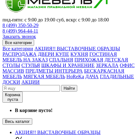
пнд-пятн: с 9:00 до 19:00 суб, вскр: с 9:00 до 18:00
8 (499) 350-50-29
8 (499) 964-44-11
Заказать звонок
Все категории
Все категории
АКЦИЯ!! ВЫСТАВОЧНЫЕ ОБРАЗЦЫ
РАСПРОДАЖА
ДВЕРИ КУПЕ
КУХНЯ
ГОСТИНАЯ
МЕБЕЛЬ НА ЗАКАЗ
СПАЛЬНЯ
ПРИХОЖАЯ
ДЕТСКАЯ
СТОЛЫ
СТУЛЬЯ
ШКАФЫ И ХРАНЕНИЕ
ЗЕРКАЛА
ОФИС
МАССИВ
ПРЕДМЕТЫ ИНТЕРЬЕРА
БЕСКАРКАСНАЯ
МЕБЕЛЬ
МЯГКАЯ МЕБЕЛЬ
HoReKa
ДАЧА
ГЛАДИЛЬНЫЕ
ДОСКИ
АКЦИИ
Найти
Корзина
пуста
В корзине пусто!
Весь каталог
АКЦИЯ!! ВЫСТАВОЧНЫЕ ОБРАЗЦЫ