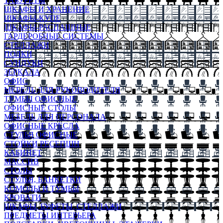
ТАБУРЕТЫ
ШКАФЫ И ХРАНЕНИЕ
ШКАФЫ-КУПЕ
ШКАФЫ-РАСПАШНЫЕ
ГАРДЕРОБНЫЕ СИСТЕМЫ
СТЕЛЛАЖИ
ПОЛКИ
СУНДУКИ
ЗЕРКАЛА
ОФИС
МЕБЕЛЬ ДЛЯ РУКОВОДИТЕЛЯ
ТУМБЫ ОФИСНЫЕ
ОФИСНЫЕ СТОЛЫ
МЕБЕЛЬ ДЛЯ ПЕРСОНАЛА
ОФИСНЫЕ КРЕСЛА
СТУЛЬЯ ОФИСНЫЕ
СТОЙКИ РЕСЕПШН
КАБИНЕТ
МАССИВ
СТОЛЫ
СТУЛЬЯ, БАНКЕТКИ
КОМОДЫ И ТУМБЫ
КРОВАТИ
ШКАФЫ, БУФЕТЫ, СТЕЛЛАЖИ
ПРЕДМЕТЫ ИНТЕРЬЕРА