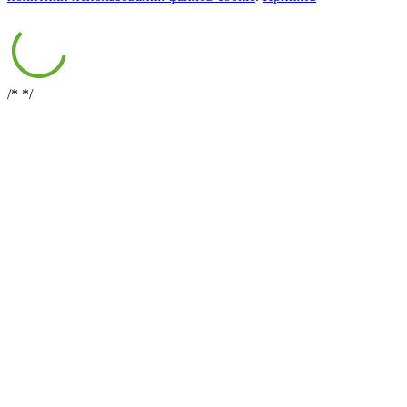
/*
*/