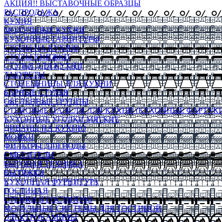
АКЦИЯ!! ВЫСТАВОЧНЫЕ ОБРАЗЦЫ
РАСПРОДАЖА
КУХНЯ
МОДУЛЬНЫЕ КУХНИ
КУХОННЫЕ ГАРНИТУРЫ
СТОЛЫ НА КУХНЮ
СТОЛЫ КНИЖКИ
СТУЛЬЯ ДЛЯ КУХНИ
ТАБУРЕТЫ
СТОЛЕШНИЦЫ ДЛЯ КУХНИ
БАРНЫЕ СТУЛЬЯ
ОБЕДЕННЫЕ ГРУППЫ
СТЕНОВЫЕ ПАНЕЛИ ДЛЯ КУХНИ (КУХОННЫЕ ФАРТУКИ
КУХОННЫЕ УГОЛКИ МЯГКИЕ
ДИВАНЫ НА КУХНЮ
МОЙКИ
ФИЛЬТРЫ ДЛЯ ВОДЫ
СМЕСИТЕЛИ
БЫТОВАЯ ТЕХНИКА
ВЫТЯЖКИ
КУХОННАЯ ФУРНИТУРА
ГОСТИНАЯ
СТЕНКИ В ГОСТИНУЮ
МОДУЛЬНЫЕ СИСТЕМЫ ДЛЯ ГОСТИНОЙ
ЭЛЕКТРОКАМИНЫ