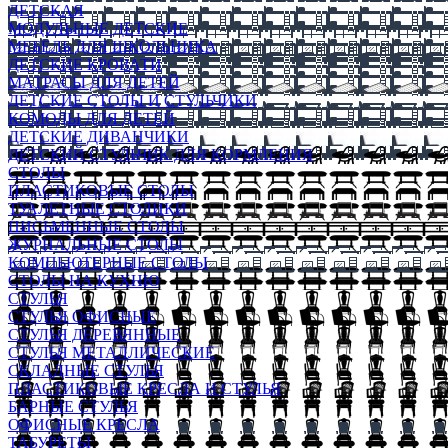
ДЕТСКАЯ
МОДУЛЬНЫЕ ДЕТСКИЕ
МЕБЕЛЬ ДЛЯ ШКОЛЬНИКА
ДЕТСКИЕ КРОВАТИ
МАТРАСЫ ДЛЯ ДЕТЕЙ
ДЕТСКИЕ СТОЛЫ И СТУЛЬЧИКИ
КОМОДЫ ДЛЯ ДЕТЕЙ
ДЕТСКИЕ ДИВАНЧИКИ
ДЕТСКИЙ СТУЛЬЧИК ДЛЯ КОРМЛЕНИЯ
СТОЛЫ
ПЛАСТИКОВЫЕ СТОЛЫ
ТУАЛЕТНЫЕ СТОЛИКИ
ПИСЬМЕННЫЕ СТОЛЫ
ЖУРНАЛЬНЫЕ СТОЛЫ
КОМПЬЮТЕРНЫЕ СТОЛЫ
СТОЛЫ НА КУХНЮ
СТУЛЬЯ
СТУЛЬЯ ОФИСНЫЕ
СТУЛЬЯ ДЕРЕВЯННЫЕ
СТУЛЬЯ МЕТАЛЛИЧЕСКИЕ
СКЛАДНЫЕ СТУЛЬЯ
ПЛАСТИКОВЫЕ КРЕСЛА И СТУЛЬЯ
БАРНЫЕ СТУЛЬЯ
ОФИСНЫЕ КРЕСЛА
ТАБУРЕТЫ