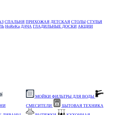
АЗ
СПАЛЬНЯ
ПРИХОЖАЯ
ДЕТСКАЯ
СТОЛЫ
СТУЛЬЯ
ЛЬ
HoReKa
ДАЧА
ГЛАДИЛЬНЫЕ ДОСКИ
АКЦИИ
МОЙКИ
ФИЛЬТРЫ ДЛЯ ВОДЫ
ХНИ
СМЕСИТЕЛИ
БЫТОВАЯ ТЕХНИКА
Е
ДИВАНЫ
ВЫТЯЖКИ
КУХОННАЯ