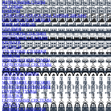
ЖУРНАЛЬНЫЕ СТОЛЫ
ТВ ТУМБЫ
КОМОДЫ
СЕРВАНТЫ ДЛЯ ПОСУДЫ, БАРНЫЕ ШКАФЫ
БЕСКАРКАСНАЯ МЕБЕЛЬ
МЯГКАЯ МЕБЕЛЬ
СПАЛЬНЯ
ИНТЕРЬЕРЫ СПАЛЬНИ
МОДУЛЬНЫЕ СПАЛЬНИ
КРОВАТИ
МАТРАСЫ
ТУАЛЕТНЫЕ СТОЛИКИ
КОМОДЫ
ПРИКРОВАТНЫЕ ТУМБЫ
ГАРДЕРОБНЫЕ СИСТЕМЫ
ЗЕРКАЛА
ЭЛЕКТРОКАМИНЫ
ПРИХОЖАЯ
МАЛЕНЬКИЕ ПРИХОЖИЕ
МОДУЛЬНЫЕ ПРИХОЖИЕ
ОБУВНЫЕ ТУМБЫ
ВЕШАЛКИ
ГАРДЕРОБНЫЕ СИСТЕМЫ
ЗЕРКАЛА
ПУФИКИ И БАНКЕТКИ