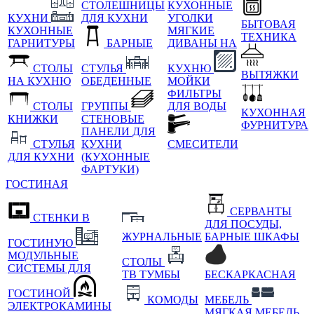
СТОЛЕШНИЦЫ
КУХОННЫЕ
КУХНИ
ДЛЯ КУХНИ
УГОЛКИ
БЫТОВАЯ
КУХОННЫЕ
МЯГКИЕ
ТЕХНИКА
ГАРНИТУРЫ
БАРНЫЕ
ДИВАНЫ НА
СТОЛЫ
СТУЛЬЯ
КУХНЮ
ВЫТЯЖКИ
НА КУХНЮ
ОБЕДЕННЫЕ
МОЙКИ
ФИЛЬТРЫ
СТОЛЫ
ГРУППЫ
ДЛЯ ВОДЫ
КУХОННАЯ
КНИЖКИ
СТЕНОВЫЕ
ФУРНИТУРА
ПАНЕЛИ ДЛЯ
СТУЛЬЯ
КУХНИ
СМЕСИТЕЛИ
ДЛЯ КУХНИ
(КУХОННЫЕ
ФАРТУКИ)
ГОСТИНАЯ
СЕРВАНТЫ
СТЕНКИ В
ДЛЯ ПОСУДЫ,
ЖУРНАЛЬНЫЕ
БАРНЫЕ ШКАФЫ
ГОСТИНУЮ
МОДУЛЬНЫЕ
СТОЛЫ
СИСТЕМЫ ДЛЯ
ТВ ТУМБЫ
БЕСКАРКАСНАЯ
ГОСТИНОЙ
КОМОДЫ
МЕБЕЛЬ
ЭЛЕКТРОКАМИНЫ
МЯГКАЯ МЕБЕЛЬ