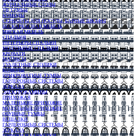
ЖУРНАЛЬНЫЕ СТОЛЫ
ТВ ТУМБЫ
КОМОДЫ
СЕРВАНТЫ ДЛЯ ПОСУДЫ, БАРНЫЕ ШКАФЫ
БЕСКАРКАСНАЯ МЕБЕЛЬ
МЯГКАЯ МЕБЕЛЬ
СПАЛЬНЯ
ИНТЕРЬЕРЫ СПАЛЬНИ
МОДУЛЬНЫЕ СПАЛЬНИ
КРОВАТИ
МАТРАСЫ
ТУАЛЕТНЫЕ СТОЛИКИ
КОМОДЫ
ПРИКРОВАТНЫЕ ТУМБЫ
ГАРДЕРОБНЫЕ СИСТЕМЫ
ЗЕРКАЛА
ЭЛЕКТРОКАМИНЫ
ПРИХОЖАЯ
МАЛЕНЬКИЕ ПРИХОЖИЕ
МОДУЛЬНЫЕ ПРИХОЖИЕ
ОБУВНЫЕ ТУМБЫ
ВЕШАЛКИ
ГАРДЕРОБНЫЕ СИСТЕМЫ
ЗЕРКАЛА
ПУФИКИ И БАНКЕТКИ