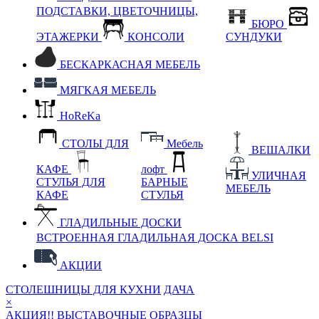
ПОДСТАВКИ, ЦВЕТОЧНИЦЫ,
БЮРО
ЭТАЖЕРКИ
КОНСОЛИ
СУНДУКИ
БЕСКАРКАСНАЯ МЕБЕЛЬ
МЯГКАЯ МЕБЕЛЬ
HoReKa
СТОЛЫ ДЛЯ
Мебель
ВЕШАЛКИ
КАФЕ
лофт
УЛИЧНАЯ
СТУЛЬЯ ДЛЯ
БАРНЫЕ
МЕБЕЛЬ
КАФЕ
СТУЛЬЯ
ГЛАДИЛЬНЫЕ ДОСКИ
ВСТРОЕННАЯ ГЛАДИЛЬНАЯ ДОСКА BELSI
АКЦИИ
СТОЛЕШНИЦЫ ДЛЯ КУХНИ
ДАЧА
×
АКЦИЯ!! ВЫСТАВОЧНЫЕ ОБРАЗЦЫ