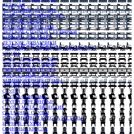
ДЕТСКАЯ
МОДУЛЬНЫЕ ДЕТСКИЕ
МЕБЕЛЬ ДЛЯ ШКОЛЬНИКА
ДЕТСКИЕ КРОВАТИ
МАТРАСЫ ДЛЯ ДЕТЕЙ
ДЕТСКИЕ СТОЛЫ И СТУЛЬЧИКИ
КОМОДЫ ДЛЯ ДЕТЕЙ
ДЕТСКИЕ ДИВАНЧИКИ
ДЕТСКИЙ СТУЛЬЧИК ДЛЯ КОРМЛЕНИЯ
СТОЛЫ
ПЛАСТИКОВЫЕ СТОЛЫ
ТУАЛЕТНЫЕ СТОЛИКИ
ПИСЬМЕННЫЕ СТОЛЫ
ЖУРНАЛЬНЫЕ СТОЛЫ
КОМПЬЮТЕРНЫЕ СТОЛЫ
СТОЛЫ НА КУХНЮ
СТУЛЬЯ
СТУЛЬЯ ОФИСНЫЕ
СТУЛЬЯ ДЕРЕВЯННЫЕ
СТУЛЬЯ МЕТАЛЛИЧЕСКИЕ
СКЛАДНЫЕ СТУЛЬЯ
ПЛАСТИКОВЫЕ КРЕСЛА И СТУЛЬЯ
БАРНЫЕ СТУЛЬЯ
ОФИСНЫЕ КРЕСЛА