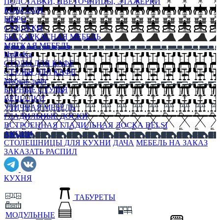
ПОДСТАВКИ, ЦВЕТОЧНИЦЫ, ЭТАЖЕРКИ
КОНСОЛИ
БЮРО
СУНДУКИ
БЕСКАРКАСНАЯ МЕБЕЛЬ
МЯГКАЯ МЕБЕЛЬ
HoReKa
СТОЛЫ ДЛЯ КАФЕ
СТУЛЬЯ ДЛЯ КАФЕ
Мебель лофт
БАРНЫЕ СТУЛЬЯ
ВЕШАЛКИ
УЛИЧНАЯ МЕБЕЛЬ
ГЛАДИЛЬНЫЕ ДОСКИ
ВСТРОЕННАЯ ГЛАДИЛЬНАЯ ДОСКА BELSI
АКЦИИ
СТОЛЕШНИЦЫ ДЛЯ КУХНИ
ДАЧА
МЕБЕЛЬ НА ЗАКАЗ
ЗАКАЗАТЬ РАСПИЛ
КУХНЯ
ТАБУРЕТЫ
МОДУЛЬНЫЕ