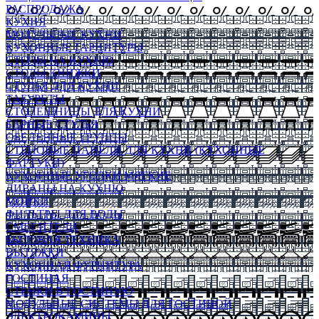
РАСПРОДАЖА
КУХНЯ
МОДУЛЬНЫЕ КУХНИ
КУХОННЫЕ ГАРНИТУРЫ
СТОЛЫ НА КУХНЮ
СТОЛЫ КНИЖКИ
СТУЛЬЯ ДЛЯ КУХНИ
ТАБУРЕТЫ
СТОЛЕШНИЦЫ ДЛЯ КУХНИ
БАРНЫЕ СТУЛЬЯ
ОБЕДЕННЫЕ ГРУППЫ
СТЕНОВЫЕ ПАНЕЛИ ДЛЯ КУХНИ (КУХОННЫЕ
ФАРТУКИ)
КУХОННЫЕ УГОЛКИ МЯГКИЕ
ДИВАНЫ НА КУХНЮ
МОЙКИ
ФИЛЬТРЫ ДЛЯ ВОДЫ
СМЕСИТЕЛИ
БЫТОВАЯ ТЕХНИКА
ВЫТЯЖКИ
КУХОННАЯ ФУРНИТУРА
ГОСТИНАЯ
СТЕНКИ В ГОСТИНУЮ
МОДУЛЬНЫЕ СИСТЕМЫ ДЛЯ ГОСТИНОЙ
ЭЛЕКТРОКАМИНЫ