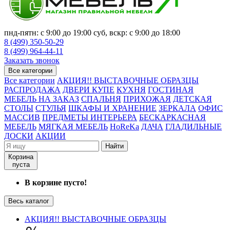
пнд-пятн: с 9:00 до 19:00 суб, вскр: с 9:00 до 18:00
8 (499) 350-50-29
8 (499) 964-44-11
Заказать звонок
Все категории
Все категории
АКЦИЯ!! ВЫСТАВОЧНЫЕ ОБРАЗЦЫ
РАСПРОДАЖА
ДВЕРИ КУПЕ
КУХНЯ
ГОСТИНАЯ
МЕБЕЛЬ НА ЗАКАЗ
СПАЛЬНЯ
ПРИХОЖАЯ
ДЕТСКАЯ
СТОЛЫ
СТУЛЬЯ
ШКАФЫ И ХРАНЕНИЕ
ЗЕРКАЛА
ОФИС
МАССИВ
ПРЕДМЕТЫ ИНТЕРЬЕРА
БЕСКАРКАСНАЯ
МЕБЕЛЬ
МЯГКАЯ МЕБЕЛЬ
HoReKa
ДАЧА
ГЛАДИЛЬНЫЕ
ДОСКИ
АКЦИИ
Найти
Корзина
пуста
В корзине пусто!
Весь каталог
АКЦИЯ!! ВЫСТАВОЧНЫЕ ОБРАЗЦЫ