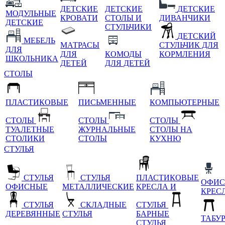
ДЕТСКИЕ
ДЕТСКИЕ
ДЕТСКИЕ
МОДУЛЬНЫЕ
КРОВАТИ
СТОЛЫ И
ДИВАНЧИКИ
ДЕТСКИЕ
СТУЛЬЧИКИ
ДЕТСКИЙ
МЕБЕЛЬ
МАТРАСЫ
СТУЛЬЧИК ДЛЯ
ДЛЯ
ДЛЯ
КОМОДЫ
КОРМЛЕНИЯ
ШКОЛЬНИКА
ДЕТЕЙ
ДЛЯ ДЕТЕЙ
СТОЛЫ
ПЛАСТИКОВЫЕ
ПИСЬМЕННЫЕ
КОМПЬЮТЕРНЫЕ
СТОЛЫ
СТОЛЫ
СТОЛЫ
ТУАЛЕТНЫЕ
ЖУРНАЛЬНЫЕ
СТОЛЫ НА
СТОЛИКИ
СТОЛЫ
КУХНЮ
СТУЛЬЯ
СТУЛЬЯ
СТУЛЬЯ
ПЛАСТИКОВЫЕ
ОФИС
ОФИСНЫЕ
МЕТАЛЛИЧЕСКИЕ
КРЕСЛА И
КРЕС
СТУЛЬЯ
СКЛАДНЫЕ
СТУЛЬЯ
ДЕРЕВЯННЫЕ
СТУЛЬЯ
БАРНЫЕ
ТАБУ
СТУЛЬЯ