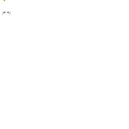
/*
*/