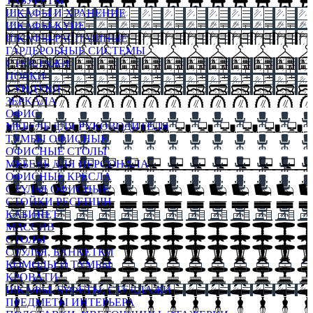
ТАБУРЕТЫ
ШКАФЫ И ХРАНЕНИЕ
ШКАФЫ-КУПЕ
ШКАФЫ-РАСПАШНЫЕ
ГАРДЕРОБНЫЕ СИСТЕМЫ
СТЕЛЛАЖИ
ПОЛКИ
СУНДУКИ
ЗЕРКАЛА
ОФИС
МЕБЕЛЬ ДЛЯ РУКОВОДИТЕЛЯ
ТУМБЫ ОФИСНЫЕ
ОФИСНЫЕ СТОЛЫ
МЕБЕЛЬ ДЛЯ ПЕРСОНАЛА
ОФИСНЫЕ КРЕСЛА
СТУЛЬЯ ОФИСНЫЕ
СТОЙКИ РЕСЕПШН
КАБИНЕТ
МАССИВ
СТОЛЫ
СТУЛЬЯ, БАНКЕТКИ
КОМОДЫ И ТУМБЫ
КРОВАТИ
ШКАФЫ, БУФЕТЫ, СТЕЛЛАЖИ
ПРЕДМЕТЫ ИНТЕРЬЕРА