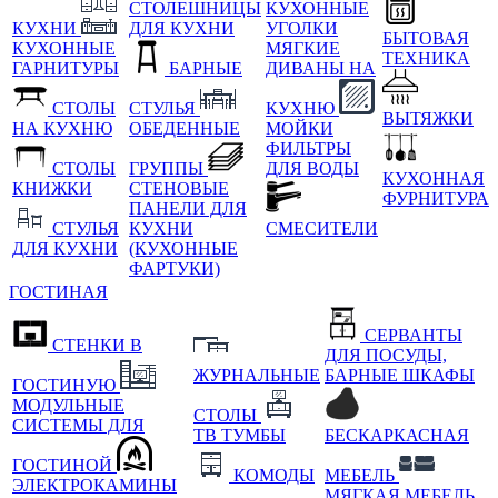
СТОЛЕШНИЦЫ
КУХОННЫЕ
КУХНИ
ДЛЯ КУХНИ
УГОЛКИ
БЫТОВАЯ
КУХОННЫЕ
МЯГКИЕ
ТЕХНИКА
ГАРНИТУРЫ
БАРНЫЕ
ДИВАНЫ НА
СТОЛЫ
СТУЛЬЯ
КУХНЮ
ВЫТЯЖКИ
НА КУХНЮ
ОБЕДЕННЫЕ
МОЙКИ
ФИЛЬТРЫ
СТОЛЫ
ГРУППЫ
ДЛЯ ВОДЫ
КУХОННАЯ
КНИЖКИ
СТЕНОВЫЕ
ФУРНИТУРА
ПАНЕЛИ ДЛЯ
СТУЛЬЯ
КУХНИ
СМЕСИТЕЛИ
ДЛЯ КУХНИ
(КУХОННЫЕ
ФАРТУКИ)
ГОСТИНАЯ
СЕРВАНТЫ
СТЕНКИ В
ДЛЯ ПОСУДЫ,
ЖУРНАЛЬНЫЕ
БАРНЫЕ ШКАФЫ
ГОСТИНУЮ
МОДУЛЬНЫЕ
СТОЛЫ
СИСТЕМЫ ДЛЯ
ТВ ТУМБЫ
БЕСКАРКАСНАЯ
ГОСТИНОЙ
КОМОДЫ
МЕБЕЛЬ
ЭЛЕКТРОКАМИНЫ
МЯГКАЯ МЕБЕЛЬ