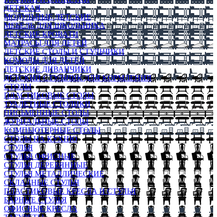
ДЕТСКАЯ
МОДУЛЬНЫЕ ДЕТСКИЕ
МЕБЕЛЬ ДЛЯ ШКОЛЬНИКА
ДЕТСКИЕ КРОВАТИ
МАТРАСЫ ДЛЯ ДЕТЕЙ
ДЕТСКИЕ СТОЛЫ И СТУЛЬЧИКИ
КОМОДЫ ДЛЯ ДЕТЕЙ
ДЕТСКИЕ ДИВАНЧИКИ
ДЕТСКИЙ СТУЛЬЧИК ДЛЯ КОРМЛЕНИЯ
СТОЛЫ
ПЛАСТИКОВЫЕ СТОЛЫ
ТУАЛЕТНЫЕ СТОЛИКИ
ПИСЬМЕННЫЕ СТОЛЫ
ЖУРНАЛЬНЫЕ СТОЛЫ
КОМПЬЮТЕРНЫЕ СТОЛЫ
СТОЛЫ НА КУХНЮ
СТУЛЬЯ
СТУЛЬЯ ОФИСНЫЕ
СТУЛЬЯ ДЕРЕВЯННЫЕ
СТУЛЬЯ МЕТАЛЛИЧЕСКИЕ
СКЛАДНЫЕ СТУЛЬЯ
ПЛАСТИКОВЫЕ КРЕСЛА И СТУЛЬЯ
БАРНЫЕ СТУЛЬЯ
ОФИСНЫЕ КРЕСЛА