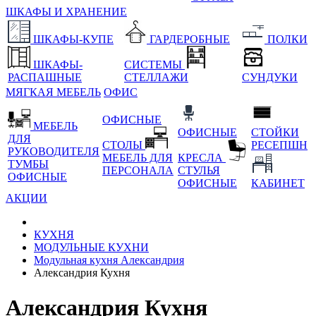
ШКАФЫ И ХРАНЕНИЕ
ШКАФЫ-КУПЕ
ГАРДЕРОБНЫЕ
ПОЛКИ
ШКАФЫ-
СИСТЕМЫ
РАСПАШНЫЕ
СТЕЛЛАЖИ
СУНДУКИ
МЯГКАЯ МЕБЕЛЬ
ОФИС
ОФИСНЫЕ
МЕБЕЛЬ
ОФИСНЫЕ
СТОЙКИ
ДЛЯ
СТОЛЫ
РЕСЕПШН
РУКОВОДИТЕЛЯ
МЕБЕЛЬ ДЛЯ
КРЕСЛА
ТУМБЫ
ПЕРСОНАЛА
СТУЛЬЯ
ОФИСНЫЕ
ОФИСНЫЕ
КАБИНЕТ
АКЦИИ
КУХНЯ
МОДУЛЬНЫЕ КУХНИ
Модульная кухня Александрия
Александрия Кухня
Александрия Кухня