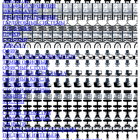
ТАБУРЕТЫ
ШКАФЫ И ХРАНЕНИЕ
ШКАФЫ-КУПЕ
ШКАФЫ-РАСПАШНЫЕ
ГАРДЕРОБНЫЕ СИСТЕМЫ
СТЕЛЛАЖИ
ПОЛКИ
СУНДУКИ
ЗЕРКАЛА
ОФИС
МЕБЕЛЬ ДЛЯ РУКОВОДИТЕЛЯ
ТУМБЫ ОФИСНЫЕ
ОФИСНЫЕ СТОЛЫ
МЕБЕЛЬ ДЛЯ ПЕРСОНАЛА
ОФИСНЫЕ КРЕСЛА
СТУЛЬЯ ОФИСНЫЕ
СТОЙКИ РЕСЕПШН
КАБИНЕТ
МАССИВ
СТОЛЫ
СТУЛЬЯ, БАНКЕТКИ
КОМОДЫ И ТУМБЫ
КРОВАТИ
ШКАФЫ, БУФЕТЫ, СТЕЛЛАЖИ
ПРЕДМЕТЫ ИНТЕРЬЕРА