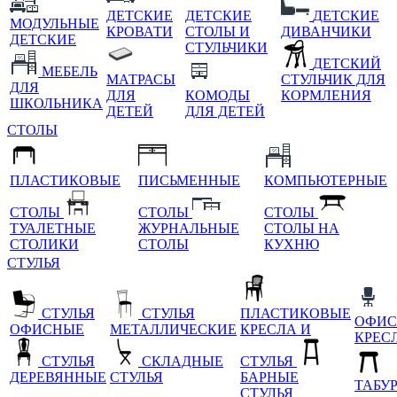
ДЕТСКИЕ
ДЕТСКИЕ
ДЕТСКИЕ
МОДУЛЬНЫЕ
КРОВАТИ
СТОЛЫ И
ДИВАНЧИКИ
ДЕТСКИЕ
СТУЛЬЧИКИ
ДЕТСКИЙ
МЕБЕЛЬ
МАТРАСЫ
СТУЛЬЧИК ДЛЯ
ДЛЯ
ДЛЯ
КОМОДЫ
КОРМЛЕНИЯ
ШКОЛЬНИКА
ДЕТЕЙ
ДЛЯ ДЕТЕЙ
СТОЛЫ
ПЛАСТИКОВЫЕ
ПИСЬМЕННЫЕ
КОМПЬЮТЕРНЫЕ
СТОЛЫ
СТОЛЫ
СТОЛЫ
ТУАЛЕТНЫЕ
ЖУРНАЛЬНЫЕ
СТОЛЫ НА
СТОЛИКИ
СТОЛЫ
КУХНЮ
СТУЛЬЯ
СТУЛЬЯ
СТУЛЬЯ
ПЛАСТИКОВЫЕ
ОФИС
ОФИСНЫЕ
МЕТАЛЛИЧЕСКИЕ
КРЕСЛА И
КРЕС
СТУЛЬЯ
СКЛАДНЫЕ
СТУЛЬЯ
ДЕРЕВЯННЫЕ
СТУЛЬЯ
БАРНЫЕ
ТАБУ
СТУЛЬЯ