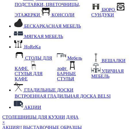
ПОДСТАВКИ, ЦВЕТОЧНИЦЫ,
БЮРО
ЭТАЖЕРКИ
КОНСОЛИ
СУНДУКИ
БЕСКАРКАСНАЯ МЕБЕЛЬ
МЯГКАЯ МЕБЕЛЬ
HoReKa
СТОЛЫ ДЛЯ
Мебель
ВЕШАЛКИ
КАФЕ
лофт
УЛИЧНАЯ
СТУЛЬЯ ДЛЯ
БАРНЫЕ
МЕБЕЛЬ
КАФЕ
СТУЛЬЯ
ГЛАДИЛЬНЫЕ ДОСКИ
ВСТРОЕННАЯ ГЛАДИЛЬНАЯ ДОСКА BELSI
АКЦИИ
СТОЛЕШНИЦЫ ДЛЯ КУХНИ
ДАЧА
×
АКЦИЯ!! ВЫСТАВОЧНЫЕ ОБРАЗЦЫ