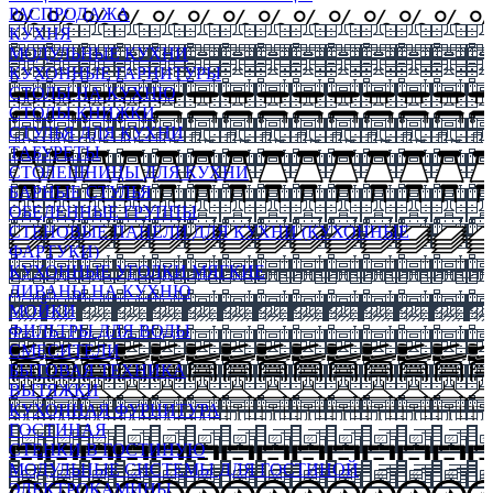
РАСПРОДАЖА
КУХНЯ
МОДУЛЬНЫЕ КУХНИ
КУХОННЫЕ ГАРНИТУРЫ
СТОЛЫ НА КУХНЮ
СТОЛЫ КНИЖКИ
СТУЛЬЯ ДЛЯ КУХНИ
ТАБУРЕТЫ
СТОЛЕШНИЦЫ ДЛЯ КУХНИ
БАРНЫЕ СТУЛЬЯ
ОБЕДЕННЫЕ ГРУППЫ
СТЕНОВЫЕ ПАНЕЛИ ДЛЯ КУХНИ (КУХОННЫЕ
ФАРТУКИ)
КУХОННЫЕ УГОЛКИ МЯГКИЕ
ДИВАНЫ НА КУХНЮ
МОЙКИ
ФИЛЬТРЫ ДЛЯ ВОДЫ
СМЕСИТЕЛИ
БЫТОВАЯ ТЕХНИКА
ВЫТЯЖКИ
КУХОННАЯ ФУРНИТУРА
ГОСТИНАЯ
СТЕНКИ В ГОСТИНУЮ
МОДУЛЬНЫЕ СИСТЕМЫ ДЛЯ ГОСТИНОЙ
ЭЛЕКТРОКАМИНЫ