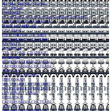
ЖУРНАЛЬНЫЕ СТОЛЫ
ТВ ТУМБЫ
КОМОДЫ
СЕРВАНТЫ ДЛЯ ПОСУДЫ, БАРНЫЕ ШКАФЫ
БЕСКАРКАСНАЯ МЕБЕЛЬ
МЯГКАЯ МЕБЕЛЬ
СПАЛЬНЯ
ИНТЕРЬЕРЫ СПАЛЬНИ
МОДУЛЬНЫЕ СПАЛЬНИ
КРОВАТИ
МАТРАСЫ
ТУАЛЕТНЫЕ СТОЛИКИ
КОМОДЫ
ПРИКРОВАТНЫЕ ТУМБЫ
ГАРДЕРОБНЫЕ СИСТЕМЫ
ЗЕРКАЛА
ЭЛЕКТРОКАМИНЫ
ПРИХОЖАЯ
МАЛЕНЬКИЕ ПРИХОЖИЕ
МОДУЛЬНЫЕ ПРИХОЖИЕ
ОБУВНЫЕ ТУМБЫ
ВЕШАЛКИ
ГАРДЕРОБНЫЕ СИСТЕМЫ
ЗЕРКАЛА
ПУФИКИ И БАНКЕТКИ