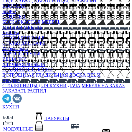
ПОДСТАВКИ, ЦВЕТОЧНИЦЫ, ЭТАЖЕРКИ
КОНСОЛИ
БЮРО
СУНДУКИ
БЕСКАРКАСНАЯ МЕБЕЛЬ
МЯГКАЯ МЕБЕЛЬ
HoReKa
СТОЛЫ ДЛЯ КАФЕ
СТУЛЬЯ ДЛЯ КАФЕ
Мебель лофт
БАРНЫЕ СТУЛЬЯ
ВЕШАЛКИ
УЛИЧНАЯ МЕБЕЛЬ
ГЛАДИЛЬНЫЕ ДОСКИ
ВСТРОЕННАЯ ГЛАДИЛЬНАЯ ДОСКА BELSI
АКЦИИ
СТОЛЕШНИЦЫ ДЛЯ КУХНИ
ДАЧА
МЕБЕЛЬ НА ЗАКАЗ
ЗАКАЗАТЬ РАСПИЛ
КУХНЯ
ТАБУРЕТЫ
МОДУЛЬНЫЕ