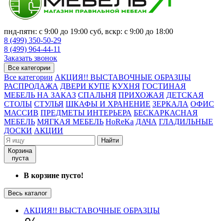
пнд-пятн: с 9:00 до 19:00 суб, вскр: с 9:00 до 18:00
8 (499) 350-50-29
8 (499) 964-44-11
Заказать звонок
Все категории
Все категории
АКЦИЯ!! ВЫСТАВОЧНЫЕ ОБРАЗЦЫ
РАСПРОДАЖА
ДВЕРИ КУПЕ
КУХНЯ
ГОСТИНАЯ
МЕБЕЛЬ НА ЗАКАЗ
СПАЛЬНЯ
ПРИХОЖАЯ
ДЕТСКАЯ
СТОЛЫ
СТУЛЬЯ
ШКАФЫ И ХРАНЕНИЕ
ЗЕРКАЛА
ОФИС
МАССИВ
ПРЕДМЕТЫ ИНТЕРЬЕРА
БЕСКАРКАСНАЯ
МЕБЕЛЬ
МЯГКАЯ МЕБЕЛЬ
HoReKa
ДАЧА
ГЛАДИЛЬНЫЕ
ДОСКИ
АКЦИИ
Найти
Корзина
пуста
В корзине пусто!
Весь каталог
АКЦИЯ!! ВЫСТАВОЧНЫЕ ОБРАЗЦЫ