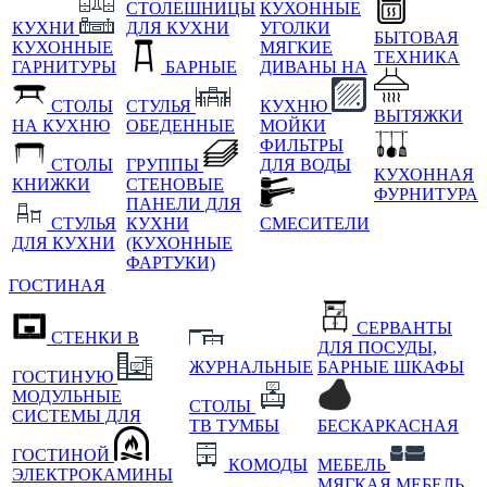
СТОЛЕШНИЦЫ
КУХОННЫЕ
КУХНИ
ДЛЯ КУХНИ
УГОЛКИ
БЫТОВАЯ
КУХОННЫЕ
МЯГКИЕ
ТЕХНИКА
ГАРНИТУРЫ
БАРНЫЕ
ДИВАНЫ НА
СТОЛЫ
СТУЛЬЯ
КУХНЮ
ВЫТЯЖКИ
НА КУХНЮ
ОБЕДЕННЫЕ
МОЙКИ
ФИЛЬТРЫ
СТОЛЫ
ГРУППЫ
ДЛЯ ВОДЫ
КУХОННАЯ
КНИЖКИ
СТЕНОВЫЕ
ФУРНИТУРА
ПАНЕЛИ ДЛЯ
СТУЛЬЯ
КУХНИ
СМЕСИТЕЛИ
ДЛЯ КУХНИ
(КУХОННЫЕ
ФАРТУКИ)
ГОСТИНАЯ
СЕРВАНТЫ
СТЕНКИ В
ДЛЯ ПОСУДЫ,
ЖУРНАЛЬНЫЕ
БАРНЫЕ ШКАФЫ
ГОСТИНУЮ
МОДУЛЬНЫЕ
СТОЛЫ
СИСТЕМЫ ДЛЯ
ТВ ТУМБЫ
БЕСКАРКАСНАЯ
ГОСТИНОЙ
КОМОДЫ
МЕБЕЛЬ
ЭЛЕКТРОКАМИНЫ
МЯГКАЯ МЕБЕЛЬ