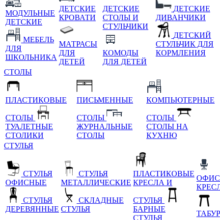
ДЕТСКИЕ
ДЕТСКИЕ
ДЕТСКИЕ
МОДУЛЬНЫЕ
КРОВАТИ
СТОЛЫ И
ДИВАНЧИКИ
ДЕТСКИЕ
СТУЛЬЧИКИ
ДЕТСКИЙ
МЕБЕЛЬ
МАТРАСЫ
СТУЛЬЧИК ДЛЯ
ДЛЯ
ДЛЯ
КОМОДЫ
КОРМЛЕНИЯ
ШКОЛЬНИКА
ДЕТЕЙ
ДЛЯ ДЕТЕЙ
СТОЛЫ
ПЛАСТИКОВЫЕ
ПИСЬМЕННЫЕ
КОМПЬЮТЕРНЫЕ
СТОЛЫ
СТОЛЫ
СТОЛЫ
ТУАЛЕТНЫЕ
ЖУРНАЛЬНЫЕ
СТОЛЫ НА
СТОЛИКИ
СТОЛЫ
КУХНЮ
СТУЛЬЯ
СТУЛЬЯ
СТУЛЬЯ
ПЛАСТИКОВЫЕ
ОФИС
ОФИСНЫЕ
МЕТАЛЛИЧЕСКИЕ
КРЕСЛА И
КРЕС
СТУЛЬЯ
СКЛАДНЫЕ
СТУЛЬЯ
ДЕРЕВЯННЫЕ
СТУЛЬЯ
БАРНЫЕ
ТАБУ
СТУЛЬЯ