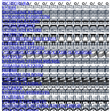
РАСПРОДАЖА
КУХНЯ
МОДУЛЬНЫЕ КУХНИ
КУХОННЫЕ ГАРНИТУРЫ
СТОЛЫ НА КУХНЮ
СТОЛЫ КНИЖКИ
СТУЛЬЯ ДЛЯ КУХНИ
ТАБУРЕТЫ
СТОЛЕШНИЦЫ ДЛЯ КУХНИ
БАРНЫЕ СТУЛЬЯ
ОБЕДЕННЫЕ ГРУППЫ
СТЕНОВЫЕ ПАНЕЛИ ДЛЯ КУХНИ (КУХОННЫЕ
ФАРТУКИ)
КУХОННЫЕ УГОЛКИ МЯГКИЕ
ДИВАНЫ НА КУХНЮ
МОЙКИ
ФИЛЬТРЫ ДЛЯ ВОДЫ
СМЕСИТЕЛИ
БЫТОВАЯ ТЕХНИКА
ВЫТЯЖКИ
КУХОННАЯ ФУРНИТУРА
ГОСТИНАЯ
СТЕНКИ В ГОСТИНУЮ
МОДУЛЬНЫЕ СИСТЕМЫ ДЛЯ ГОСТИНОЙ
ЭЛЕКТРОКАМИНЫ