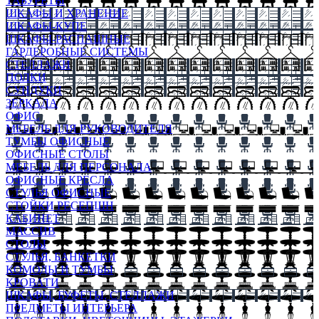
ТАБУРЕТЫ
ШКАФЫ И ХРАНЕНИЕ
ШКАФЫ-КУПЕ
ШКАФЫ-РАСПАШНЫЕ
ГАРДЕРОБНЫЕ СИСТЕМЫ
СТЕЛЛАЖИ
ПОЛКИ
СУНДУКИ
ЗЕРКАЛА
ОФИС
МЕБЕЛЬ ДЛЯ РУКОВОДИТЕЛЯ
ТУМБЫ ОФИСНЫЕ
ОФИСНЫЕ СТОЛЫ
МЕБЕЛЬ ДЛЯ ПЕРСОНАЛА
ОФИСНЫЕ КРЕСЛА
СТУЛЬЯ ОФИСНЫЕ
СТОЙКИ РЕСЕПШН
КАБИНЕТ
МАССИВ
СТОЛЫ
СТУЛЬЯ, БАНКЕТКИ
КОМОДЫ И ТУМБЫ
КРОВАТИ
ШКАФЫ, БУФЕТЫ, СТЕЛЛАЖИ
ПРЕДМЕТЫ ИНТЕРЬЕРА