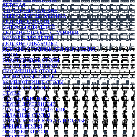
ДЕТСКАЯ
МОДУЛЬНЫЕ ДЕТСКИЕ
МЕБЕЛЬ ДЛЯ ШКОЛЬНИКА
ДЕТСКИЕ КРОВАТИ
МАТРАСЫ ДЛЯ ДЕТЕЙ
ДЕТСКИЕ СТОЛЫ И СТУЛЬЧИКИ
КОМОДЫ ДЛЯ ДЕТЕЙ
ДЕТСКИЕ ДИВАНЧИКИ
ДЕТСКИЙ СТУЛЬЧИК ДЛЯ КОРМЛЕНИЯ
СТОЛЫ
ПЛАСТИКОВЫЕ СТОЛЫ
ТУАЛЕТНЫЕ СТОЛИКИ
ПИСЬМЕННЫЕ СТОЛЫ
ЖУРНАЛЬНЫЕ СТОЛЫ
КОМПЬЮТЕРНЫЕ СТОЛЫ
СТОЛЫ НА КУХНЮ
СТУЛЬЯ
СТУЛЬЯ ОФИСНЫЕ
СТУЛЬЯ ДЕРЕВЯННЫЕ
СТУЛЬЯ МЕТАЛЛИЧЕСКИЕ
СКЛАДНЫЕ СТУЛЬЯ
ПЛАСТИКОВЫЕ КРЕСЛА И СТУЛЬЯ
БАРНЫЕ СТУЛЬЯ
ОФИСНЫЕ КРЕСЛА