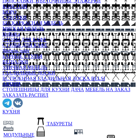
ПОДСТАВКИ, ЦВЕТОЧНИЦЫ, ЭТАЖЕРКИ
КОНСОЛИ
БЮРО
СУНДУКИ
БЕСКАРКАСНАЯ МЕБЕЛЬ
МЯГКАЯ МЕБЕЛЬ
HoReKa
СТОЛЫ ДЛЯ КАФЕ
СТУЛЬЯ ДЛЯ КАФЕ
Мебель лофт
БАРНЫЕ СТУЛЬЯ
ВЕШАЛКИ
УЛИЧНАЯ МЕБЕЛЬ
ГЛАДИЛЬНЫЕ ДОСКИ
ВСТРОЕННАЯ ГЛАДИЛЬНАЯ ДОСКА BELSI
АКЦИИ
СТОЛЕШНИЦЫ ДЛЯ КУХНИ
ДАЧА
МЕБЕЛЬ НА ЗАКАЗ
ЗАКАЗАТЬ РАСПИЛ
КУХНЯ
ТАБУРЕТЫ
МОДУЛЬНЫЕ