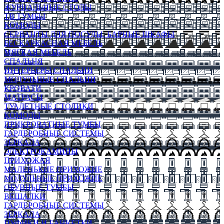
ЖУРНАЛЬНЫЕ СТОЛЫ
ТВ ТУМБЫ
КОМОДЫ
СЕРВАНТЫ ДЛЯ ПОСУДЫ, БАРНЫЕ ШКАФЫ
БЕСКАРКАСНАЯ МЕБЕЛЬ
МЯГКАЯ МЕБЕЛЬ
СПАЛЬНЯ
ИНТЕРЬЕРЫ СПАЛЬНИ
МОДУЛЬНЫЕ СПАЛЬНИ
КРОВАТИ
МАТРАСЫ
ТУАЛЕТНЫЕ СТОЛИКИ
КОМОДЫ
ПРИКРОВАТНЫЕ ТУМБЫ
ГАРДЕРОБНЫЕ СИСТЕМЫ
ЗЕРКАЛА
ЭЛЕКТРОКАМИНЫ
ПРИХОЖАЯ
МАЛЕНЬКИЕ ПРИХОЖИЕ
МОДУЛЬНЫЕ ПРИХОЖИЕ
ОБУВНЫЕ ТУМБЫ
ВЕШАЛКИ
ГАРДЕРОБНЫЕ СИСТЕМЫ
ЗЕРКАЛА
ПУФИКИ И БАНКЕТКИ