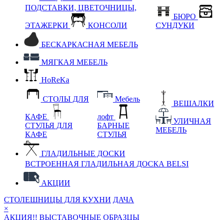
ПОДСТАВКИ, ЦВЕТОЧНИЦЫ,
БЮРО
ЭТАЖЕРКИ
КОНСОЛИ
СУНДУКИ
БЕСКАРКАСНАЯ МЕБЕЛЬ
МЯГКАЯ МЕБЕЛЬ
HoReKa
СТОЛЫ ДЛЯ
Мебель
ВЕШАЛКИ
КАФЕ
лофт
УЛИЧНАЯ
СТУЛЬЯ ДЛЯ
БАРНЫЕ
МЕБЕЛЬ
КАФЕ
СТУЛЬЯ
ГЛАДИЛЬНЫЕ ДОСКИ
ВСТРОЕННАЯ ГЛАДИЛЬНАЯ ДОСКА BELSI
АКЦИИ
СТОЛЕШНИЦЫ ДЛЯ КУХНИ
ДАЧА
×
АКЦИЯ!! ВЫСТАВОЧНЫЕ ОБРАЗЦЫ