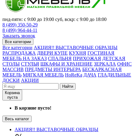
пнд-пятн: с 9:00 до 19:00 суб, вскр: с 9:00 до 18:00
8 (499) 350-50-29
8 (499) 964-44-11
Заказать звонок
Все категории
Все категории
АКЦИЯ!! ВЫСТАВОЧНЫЕ ОБРАЗЦЫ
РАСПРОДАЖА
ДВЕРИ КУПЕ
КУХНЯ
ГОСТИНАЯ
МЕБЕЛЬ НА ЗАКАЗ
СПАЛЬНЯ
ПРИХОЖАЯ
ДЕТСКАЯ
СТОЛЫ
СТУЛЬЯ
ШКАФЫ И ХРАНЕНИЕ
ЗЕРКАЛА
ОФИС
МАССИВ
ПРЕДМЕТЫ ИНТЕРЬЕРА
БЕСКАРКАСНАЯ
МЕБЕЛЬ
МЯГКАЯ МЕБЕЛЬ
HoReKa
ДАЧА
ГЛАДИЛЬНЫЕ
ДОСКИ
АКЦИИ
Найти
Корзина
пуста
В корзине пусто!
Весь каталог
АКЦИЯ!! ВЫСТАВОЧНЫЕ ОБРАЗЦЫ