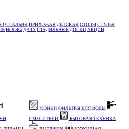
АЗ
СПАЛЬНЯ
ПРИХОЖАЯ
ДЕТСКАЯ
СТОЛЫ
СТУЛЬЯ
ЛЬ
HoReKa
ДАЧА
ГЛАДИЛЬНЫЕ ДОСКИ
АКЦИИ
МОЙКИ
ФИЛЬТРЫ ДЛЯ ВОДЫ
ХНИ
СМЕСИТЕЛИ
БЫТОВАЯ ТЕХНИКА
Е
ДИВАНЫ
ВЫТЯЖКИ
КУХОННАЯ