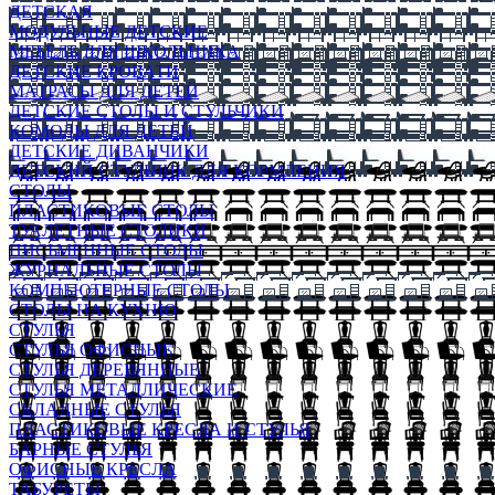
ДЕТСКАЯ
МОДУЛЬНЫЕ ДЕТСКИЕ
МЕБЕЛЬ ДЛЯ ШКОЛЬНИКА
ДЕТСКИЕ КРОВАТИ
МАТРАСЫ ДЛЯ ДЕТЕЙ
ДЕТСКИЕ СТОЛЫ И СТУЛЬЧИКИ
КОМОДЫ ДЛЯ ДЕТЕЙ
ДЕТСКИЕ ДИВАНЧИКИ
ДЕТСКИЙ СТУЛЬЧИК ДЛЯ КОРМЛЕНИЯ
СТОЛЫ
ПЛАСТИКОВЫЕ СТОЛЫ
ТУАЛЕТНЫЕ СТОЛИКИ
ПИСЬМЕННЫЕ СТОЛЫ
ЖУРНАЛЬНЫЕ СТОЛЫ
КОМПЬЮТЕРНЫЕ СТОЛЫ
СТОЛЫ НА КУХНЮ
СТУЛЬЯ
СТУЛЬЯ ОФИСНЫЕ
СТУЛЬЯ ДЕРЕВЯННЫЕ
СТУЛЬЯ МЕТАЛЛИЧЕСКИЕ
СКЛАДНЫЕ СТУЛЬЯ
ПЛАСТИКОВЫЕ КРЕСЛА И СТУЛЬЯ
БАРНЫЕ СТУЛЬЯ
ОФИСНЫЕ КРЕСЛА
ТАБУРЕТЫ