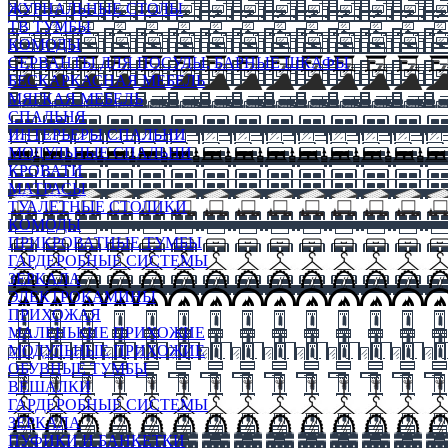
ЖУРНАЛЬНЫЕ СТОЛЫ
ТВ ТУМБЫ
КОМОДЫ
СЕРВАНТЫ ДЛЯ ПОСУДЫ, БАРНЫЕ ШКАФЫ
БЕСКАРКАСНАЯ МЕБЕЛЬ
МЯГКАЯ МЕБЕЛЬ
СПАЛЬНЯ
ИНТЕРЬЕРЫ СПАЛЬНИ
МОДУЛЬНЫЕ СПАЛЬНИ
КРОВАТИ
МАТРАСЫ
ТУАЛЕТНЫЕ СТОЛИКИ
КОМОДЫ
ПРИКРОВАТНЫЕ ТУМБЫ
ГАРДЕРОБНЫЕ СИСТЕМЫ
ЗЕРКАЛА
ЭЛЕКТРОКАМИНЫ
ПРИХОЖАЯ
МАЛЕНЬКИЕ ПРИХОЖИЕ
МОДУЛЬНЫЕ ПРИХОЖИЕ
ОБУВНЫЕ ТУМБЫ
ВЕШАЛКИ
ГАРДЕРОБНЫЕ СИСТЕМЫ
ЗЕРКАЛА
ПУФИКИ И БАНКЕТКИ