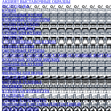
АКЦИЯ!! ВЫСТАВОЧНЫЕ ОБРАЗЦЫ
РАСПРОДАЖА
КУХНЯ
МОДУЛЬНЫЕ КУХНИ
КУХОННЫЕ ГАРНИТУРЫ
СТОЛЫ НА КУХНЮ
СТОЛЫ КНИЖКИ
СТУЛЬЯ ДЛЯ КУХНИ
ТАБУРЕТЫ
СТОЛЕШНИЦЫ ДЛЯ КУХНИ
БАРНЫЕ СТУЛЬЯ
ОБЕДЕННЫЕ ГРУППЫ
СТЕНОВЫЕ ПАНЕЛИ ДЛЯ КУХНИ (КУХОННЫЕ ФАРТУКИ
КУХОННЫЕ УГОЛКИ МЯГКИЕ
ДИВАНЫ НА КУХНЮ
МОЙКИ
ФИЛЬТРЫ ДЛЯ ВОДЫ
СМЕСИТЕЛИ
БЫТОВАЯ ТЕХНИКА
ВЫТЯЖКИ
КУХОННАЯ ФУРНИТУРА
ГОСТИНАЯ
СТЕНКИ В ГОСТИНУЮ
МОДУЛЬНЫЕ СИСТЕМЫ ДЛЯ ГОСТИНОЙ
ЭЛЕКТРОКАМИНЫ