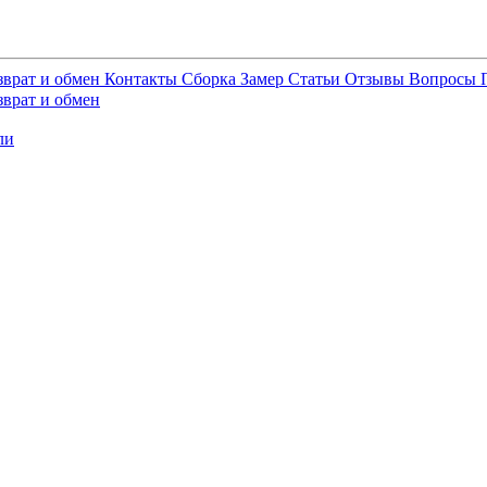
зврат и обмен
Контакты
Сборка
Замер
Статьи
Отзывы
Вопросы
зврат и обмен
ли