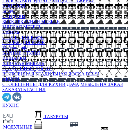
ПОДСТАВКИ, ЦВЕТОЧНИЦЫ, ЭТАЖЕРКИ
КОНСОЛИ
БЮРО
СУНДУКИ
БЕСКАРКАСНАЯ МЕБЕЛЬ
МЯГКАЯ МЕБЕЛЬ
HoReKa
СТОЛЫ ДЛЯ КАФЕ
СТУЛЬЯ ДЛЯ КАФЕ
Мебель лофт
БАРНЫЕ СТУЛЬЯ
ВЕШАЛКИ
УЛИЧНАЯ МЕБЕЛЬ
ГЛАДИЛЬНЫЕ ДОСКИ
ВСТРОЕННАЯ ГЛАДИЛЬНАЯ ДОСКА BELSI
АКЦИИ
СТОЛЕШНИЦЫ ДЛЯ КУХНИ
ДАЧА
МЕБЕЛЬ НА ЗАКАЗ
ЗАКАЗАТЬ РАСПИЛ
КУХНЯ
ТАБУРЕТЫ
МОДУЛЬНЫЕ