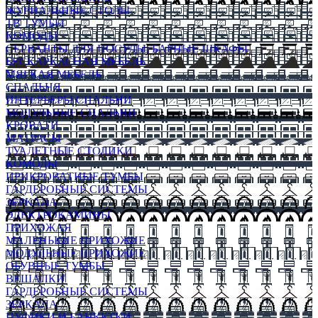
ЖУРНАЛЬНЫЕ СТОЛЫ
ТВ ТУМБЫ
КОМОДЫ
СЕРВАНТЫ ДЛЯ ПОСУДЫ, БАРНЫЕ ШКАФЫ
БЕСКАРКАСНАЯ МЕБЕЛЬ
МЯГКАЯ МЕБЕЛЬ
СПАЛЬНЯ
ИНТЕРЬЕРЫ СПАЛЬНИ
МОДУЛЬНЫЕ СПАЛЬНИ
КРОВАТИ
МАТРАСЫ
ТУАЛЕТНЫЕ СТОЛИКИ
КОМОДЫ
ПРИКРОВАТНЫЕ ТУМБЫ
ГАРДЕРОБНЫЕ СИСТЕМЫ
ЗЕРКАЛА
ЭЛЕКТРОКАМИНЫ
ПРИХОЖАЯ
МАЛЕНЬКИЕ ПРИХОЖИЕ
МОДУЛЬНЫЕ ПРИХОЖИЕ
ОБУВНЫЕ ТУМБЫ
ВЕШАЛКИ
ГАРДЕРОБНЫЕ СИСТЕМЫ
ЗЕРКАЛА
ПУФИКИ И БАНКЕТКИ