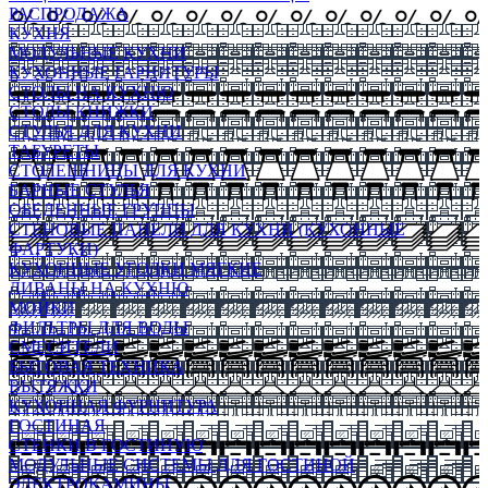
РАСПРОДАЖА
КУХНЯ
МОДУЛЬНЫЕ КУХНИ
КУХОННЫЕ ГАРНИТУРЫ
СТОЛЫ НА КУХНЮ
СТОЛЫ КНИЖКИ
СТУЛЬЯ ДЛЯ КУХНИ
ТАБУРЕТЫ
СТОЛЕШНИЦЫ ДЛЯ КУХНИ
БАРНЫЕ СТУЛЬЯ
ОБЕДЕННЫЕ ГРУППЫ
СТЕНОВЫЕ ПАНЕЛИ ДЛЯ КУХНИ (КУХОННЫЕ
ФАРТУКИ)
КУХОННЫЕ УГОЛКИ МЯГКИЕ
ДИВАНЫ НА КУХНЮ
МОЙКИ
ФИЛЬТРЫ ДЛЯ ВОДЫ
СМЕСИТЕЛИ
БЫТОВАЯ ТЕХНИКА
ВЫТЯЖКИ
КУХОННАЯ ФУРНИТУРА
ГОСТИНАЯ
СТЕНКИ В ГОСТИНУЮ
МОДУЛЬНЫЕ СИСТЕМЫ ДЛЯ ГОСТИНОЙ
ЭЛЕКТРОКАМИНЫ