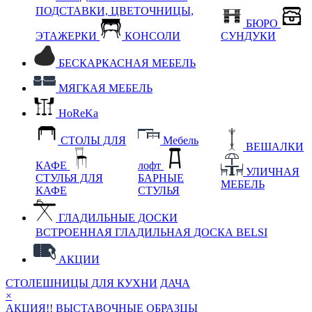
ПОДСТАВКИ, ЦВЕТОЧНИЦЫ,
БЮРО
ЭТАЖЕРКИ
КОНСОЛИ
СУНДУКИ
БЕСКАРКАСНАЯ МЕБЕЛЬ
МЯГКАЯ МЕБЕЛЬ
HoReKa
СТОЛЫ ДЛЯ
Мебель
ВЕШАЛКИ
КАФЕ
лофт
УЛИЧНАЯ
СТУЛЬЯ ДЛЯ
БАРНЫЕ
МЕБЕЛЬ
КАФЕ
СТУЛЬЯ
ГЛАДИЛЬНЫЕ ДОСКИ
ВСТРОЕННАЯ ГЛАДИЛЬНАЯ ДОСКА BELSI
АКЦИИ
СТОЛЕШНИЦЫ ДЛЯ КУХНИ
ДАЧА
×
АКЦИЯ!! ВЫСТАВОЧНЫЕ ОБРАЗЦЫ