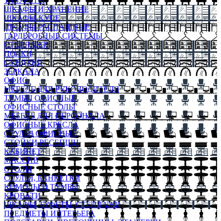
ТАБУРЕТЫ
ШКАФЫ И ХРАНЕНИЕ
ШКАФЫ-КУПЕ
ШКАФЫ-РАСПАШНЫЕ
ГАРДЕРОБНЫЕ СИСТЕМЫ
СТЕЛЛАЖИ
ПОЛКИ
СУНДУКИ
ЗЕРКАЛА
ОФИС
МЕБЕЛЬ ДЛЯ РУКОВОДИТЕЛЯ
ТУМБЫ ОФИСНЫЕ
ОФИСНЫЕ СТОЛЫ
МЕБЕЛЬ ДЛЯ ПЕРСОНАЛА
ОФИСНЫЕ КРЕСЛА
СТУЛЬЯ ОФИСНЫЕ
СТОЙКИ РЕСЕПШН
КАБИНЕТ
МАССИВ
СТОЛЫ
СТУЛЬЯ, БАНКЕТКИ
КОМОДЫ И ТУМБЫ
КРОВАТИ
ШКАФЫ, БУФЕТЫ, СТЕЛЛАЖИ
ПРЕДМЕТЫ ИНТЕРЬЕРА