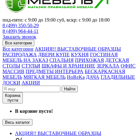
пнд-пятн: с 9:00 до 19:00 суб, вскр: с 9:00 до 18:00
8 (499) 350-50-29
8 (499) 964-44-11
Заказать звонок
Все категории
Все категории
АКЦИЯ!! ВЫСТАВОЧНЫЕ ОБРАЗЦЫ
РАСПРОДАЖА
ДВЕРИ КУПЕ
КУХНЯ
ГОСТИНАЯ
МЕБЕЛЬ НА ЗАКАЗ
СПАЛЬНЯ
ПРИХОЖАЯ
ДЕТСКАЯ
СТОЛЫ
СТУЛЬЯ
ШКАФЫ И ХРАНЕНИЕ
ЗЕРКАЛА
ОФИС
МАССИВ
ПРЕДМЕТЫ ИНТЕРЬЕРА
БЕСКАРКАСНАЯ
МЕБЕЛЬ
МЯГКАЯ МЕБЕЛЬ
HoReKa
ДАЧА
ГЛАДИЛЬНЫЕ
ДОСКИ
АКЦИИ
Найти
Корзина
пуста
В корзине пусто!
Весь каталог
АКЦИЯ!! ВЫСТАВОЧНЫЕ ОБРАЗЦЫ