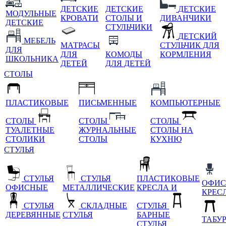
ДЕТСКИЕ
ДЕТСКИЕ
ДЕТСКИЕ
МОДУЛЬНЫЕ
КРОВАТИ
СТОЛЫ И
ДИВАНЧИКИ
ДЕТСКИЕ
СТУЛЬЧИКИ
ДЕТСКИЙ
МЕБЕЛЬ
МАТРАСЫ
СТУЛЬЧИК ДЛЯ
ДЛЯ
ДЛЯ
КОМОДЫ
КОРМЛЕНИЯ
ШКОЛЬНИКА
ДЕТЕЙ
ДЛЯ ДЕТЕЙ
СТОЛЫ
ПЛАСТИКОВЫЕ
ПИСЬМЕННЫЕ
КОМПЬЮТЕРНЫЕ
СТОЛЫ
СТОЛЫ
СТОЛЫ
ТУАЛЕТНЫЕ
ЖУРНАЛЬНЫЕ
СТОЛЫ НА
СТОЛИКИ
СТОЛЫ
КУХНЮ
СТУЛЬЯ
СТУЛЬЯ
СТУЛЬЯ
ПЛАСТИКОВЫЕ
ОФИС
ОФИСНЫЕ
МЕТАЛЛИЧЕСКИЕ
КРЕСЛА И
КРЕС
СТУЛЬЯ
СКЛАДНЫЕ
СТУЛЬЯ
ДЕРЕВЯННЫЕ
СТУЛЬЯ
БАРНЫЕ
ТАБУ
СТУЛЬЯ