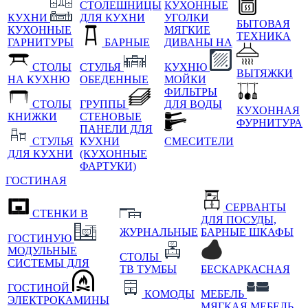
СТОЛЕШНИЦЫ
КУХОННЫЕ
КУХНИ
ДЛЯ КУХНИ
УГОЛКИ
БЫТОВАЯ
КУХОННЫЕ
МЯГКИЕ
ТЕХНИКА
ГАРНИТУРЫ
БАРНЫЕ
ДИВАНЫ НА
СТОЛЫ
СТУЛЬЯ
КУХНЮ
ВЫТЯЖКИ
НА КУХНЮ
ОБЕДЕННЫЕ
МОЙКИ
ФИЛЬТРЫ
СТОЛЫ
ГРУППЫ
ДЛЯ ВОДЫ
КУХОННАЯ
КНИЖКИ
СТЕНОВЫЕ
ФУРНИТУРА
ПАНЕЛИ ДЛЯ
СТУЛЬЯ
КУХНИ
СМЕСИТЕЛИ
ДЛЯ КУХНИ
(КУХОННЫЕ
ФАРТУКИ)
ГОСТИНАЯ
СЕРВАНТЫ
СТЕНКИ В
ДЛЯ ПОСУДЫ,
ЖУРНАЛЬНЫЕ
БАРНЫЕ ШКАФЫ
ГОСТИНУЮ
МОДУЛЬНЫЕ
СТОЛЫ
СИСТЕМЫ ДЛЯ
ТВ ТУМБЫ
БЕСКАРКАСНАЯ
ГОСТИНОЙ
КОМОДЫ
МЕБЕЛЬ
ЭЛЕКТРОКАМИНЫ
МЯГКАЯ МЕБЕЛЬ