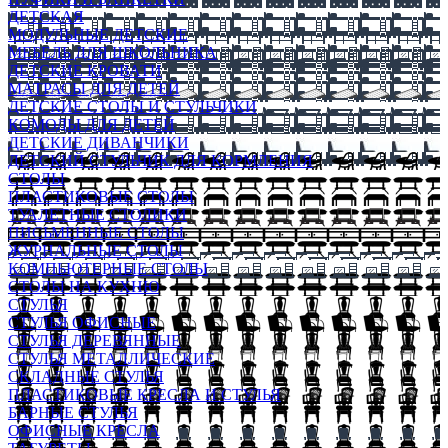
ДЕТСКАЯ
МОДУЛЬНЫЕ ДЕТСКИЕ
МЕБЕЛЬ ДЛЯ ШКОЛЬНИКА
ДЕТСКИЕ КРОВАТИ
МАТРАСЫ ДЛЯ ДЕТЕЙ
ДЕТСКИЕ СТОЛЫ И СТУЛЬЧИКИ
КОМОДЫ ДЛЯ ДЕТЕЙ
ДЕТСКИЕ ДИВАНЧИКИ
ДЕТСКИЙ СТУЛЬЧИК ДЛЯ КОРМЛЕНИЯ
СТОЛЫ
ПЛАСТИКОВЫЕ СТОЛЫ
ТУАЛЕТНЫЕ СТОЛИКИ
ПИСЬМЕННЫЕ СТОЛЫ
ЖУРНАЛЬНЫЕ СТОЛЫ
КОМПЬЮТЕРНЫЕ СТОЛЫ
СТОЛЫ НА КУХНЮ
СТУЛЬЯ
СТУЛЬЯ ОФИСНЫЕ
СТУЛЬЯ ДЕРЕВЯННЫЕ
СТУЛЬЯ МЕТАЛЛИЧЕСКИЕ
СКЛАДНЫЕ СТУЛЬЯ
ПЛАСТИКОВЫЕ КРЕСЛА И СТУЛЬЯ
БАРНЫЕ СТУЛЬЯ
ОФИСНЫЕ КРЕСЛА