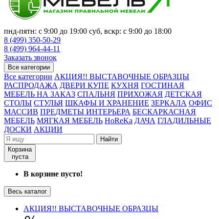
пнд-пятн: с 9:00 до 19:00 суб, вскр: с 9:00 до 18:00
8 (499) 350-50-29
8 (499) 964-44-11
Заказать звонок
Все категории
Все категории
АКЦИЯ!! ВЫСТАВОЧНЫЕ ОБРАЗЦЫ
РАСПРОДАЖА
ДВЕРИ КУПЕ
КУХНЯ
ГОСТИНАЯ
МЕБЕЛЬ НА ЗАКАЗ
СПАЛЬНЯ
ПРИХОЖАЯ
ДЕТСКАЯ
СТОЛЫ
СТУЛЬЯ
ШКАФЫ И ХРАНЕНИЕ
ЗЕРКАЛА
ОФИС
МАССИВ
ПРЕДМЕТЫ ИНТЕРЬЕРА
БЕСКАРКАСНАЯ
МЕБЕЛЬ
МЯГКАЯ МЕБЕЛЬ
HoReKa
ДАЧА
ГЛАДИЛЬНЫЕ
ДОСКИ
АКЦИИ
Найти
Корзина
пуста
В корзине пусто!
Весь каталог
АКЦИЯ!! ВЫСТАВОЧНЫЕ ОБРАЗЦЫ