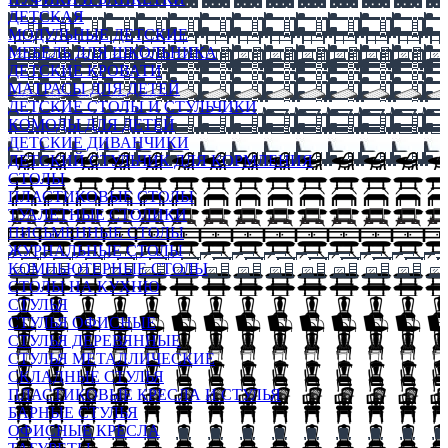
ДЕТСКАЯ
МОДУЛЬНЫЕ ДЕТСКИЕ
МЕБЕЛЬ ДЛЯ ШКОЛЬНИКА
ДЕТСКИЕ КРОВАТИ
МАТРАСЫ ДЛЯ ДЕТЕЙ
ДЕТСКИЕ СТОЛЫ И СТУЛЬЧИКИ
КОМОДЫ ДЛЯ ДЕТЕЙ
ДЕТСКИЕ ДИВАНЧИКИ
ДЕТСКИЙ СТУЛЬЧИК ДЛЯ КОРМЛЕНИЯ
СТОЛЫ
ПЛАСТИКОВЫЕ СТОЛЫ
ТУАЛЕТНЫЕ СТОЛИКИ
ПИСЬМЕННЫЕ СТОЛЫ
ЖУРНАЛЬНЫЕ СТОЛЫ
КОМПЬЮТЕРНЫЕ СТОЛЫ
СТОЛЫ НА КУХНЮ
СТУЛЬЯ
СТУЛЬЯ ОФИСНЫЕ
СТУЛЬЯ ДЕРЕВЯННЫЕ
СТУЛЬЯ МЕТАЛЛИЧЕСКИЕ
СКЛАДНЫЕ СТУЛЬЯ
ПЛАСТИКОВЫЕ КРЕСЛА И СТУЛЬЯ
БАРНЫЕ СТУЛЬЯ
ОФИСНЫЕ КРЕСЛА