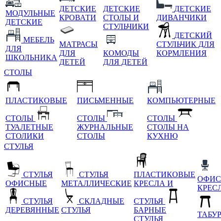
ДЕТСКИЕ
ДЕТСКИЕ
ДЕТСКИЕ
МОДУЛЬНЫЕ
КРОВАТИ
СТОЛЫ И
ДИВАНЧИКИ
ДЕТСКИЕ
СТУЛЬЧИКИ
ДЕТСКИЙ
МЕБЕЛЬ
МАТРАСЫ
СТУЛЬЧИК ДЛЯ
ДЛЯ
ДЛЯ
КОМОДЫ
КОРМЛЕНИЯ
ШКОЛЬНИКА
ДЕТЕЙ
ДЛЯ ДЕТЕЙ
СТОЛЫ
ПЛАСТИКОВЫЕ
ПИСЬМЕННЫЕ
КОМПЬЮТЕРНЫЕ
СТОЛЫ
СТОЛЫ
СТОЛЫ
ТУАЛЕТНЫЕ
ЖУРНАЛЬНЫЕ
СТОЛЫ НА
СТОЛИКИ
СТОЛЫ
КУХНЮ
СТУЛЬЯ
СТУЛЬЯ
СТУЛЬЯ
ПЛАСТИКОВЫЕ
ОФИС
ОФИСНЫЕ
МЕТАЛЛИЧЕСКИЕ
КРЕСЛА И
КРЕС
СТУЛЬЯ
СКЛАДНЫЕ
СТУЛЬЯ
ДЕРЕВЯННЫЕ
СТУЛЬЯ
БАРНЫЕ
ТАБУ
СТУЛЬЯ