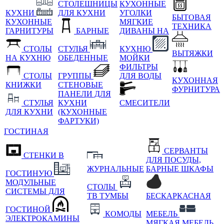
СТОЛЕШНИЦЫ
КУХОННЫЕ
КУХНИ
ДЛЯ КУХНИ
УГОЛКИ
БЫТОВАЯ
КУХОННЫЕ
МЯГКИЕ
ТЕХНИКА
ГАРНИТУРЫ
БАРНЫЕ
ДИВАНЫ НА
СТОЛЫ
СТУЛЬЯ
КУХНЮ
ВЫТЯЖКИ
НА КУХНЮ
ОБЕДЕННЫЕ
МОЙКИ
ФИЛЬТРЫ
СТОЛЫ
ГРУППЫ
ДЛЯ ВОДЫ
КУХОННАЯ
КНИЖКИ
СТЕНОВЫЕ
ФУРНИТУРА
ПАНЕЛИ ДЛЯ
СТУЛЬЯ
КУХНИ
СМЕСИТЕЛИ
ДЛЯ КУХНИ
(КУХОННЫЕ
ФАРТУКИ)
ГОСТИНАЯ
СЕРВАНТЫ
СТЕНКИ В
ДЛЯ ПОСУДЫ,
ЖУРНАЛЬНЫЕ
БАРНЫЕ ШКАФЫ
ГОСТИНУЮ
МОДУЛЬНЫЕ
СТОЛЫ
СИСТЕМЫ ДЛЯ
ТВ ТУМБЫ
БЕСКАРКАСНАЯ
ГОСТИНОЙ
КОМОДЫ
МЕБЕЛЬ
ЭЛЕКТРОКАМИНЫ
МЯГКАЯ МЕБЕЛЬ