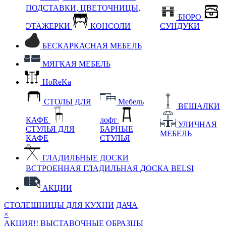
ПОДСТАВКИ, ЦВЕТОЧНИЦЫ,
БЮРО
ЭТАЖЕРКИ
КОНСОЛИ
СУНДУКИ
БЕСКАРКАСНАЯ МЕБЕЛЬ
МЯГКАЯ МЕБЕЛЬ
HoReKa
СТОЛЫ ДЛЯ
Мебель
ВЕШАЛКИ
КАФЕ
лофт
УЛИЧНАЯ
СТУЛЬЯ ДЛЯ
БАРНЫЕ
МЕБЕЛЬ
КАФЕ
СТУЛЬЯ
ГЛАДИЛЬНЫЕ ДОСКИ
ВСТРОЕННАЯ ГЛАДИЛЬНАЯ ДОСКА BELSI
АКЦИИ
СТОЛЕШНИЦЫ ДЛЯ КУХНИ
ДАЧА
×
АКЦИЯ!! ВЫСТАВОЧНЫЕ ОБРАЗЦЫ