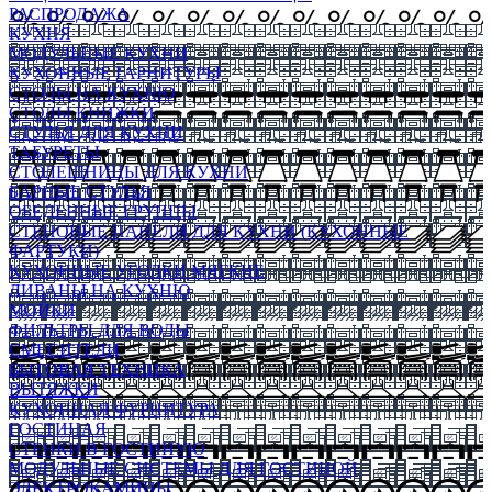
РАСПРОДАЖА
КУХНЯ
МОДУЛЬНЫЕ КУХНИ
КУХОННЫЕ ГАРНИТУРЫ
СТОЛЫ НА КУХНЮ
СТОЛЫ КНИЖКИ
СТУЛЬЯ ДЛЯ КУХНИ
ТАБУРЕТЫ
СТОЛЕШНИЦЫ ДЛЯ КУХНИ
БАРНЫЕ СТУЛЬЯ
ОБЕДЕННЫЕ ГРУППЫ
СТЕНОВЫЕ ПАНЕЛИ ДЛЯ КУХНИ (КУХОННЫЕ
ФАРТУКИ)
КУХОННЫЕ УГОЛКИ МЯГКИЕ
ДИВАНЫ НА КУХНЮ
МОЙКИ
ФИЛЬТРЫ ДЛЯ ВОДЫ
СМЕСИТЕЛИ
БЫТОВАЯ ТЕХНИКА
ВЫТЯЖКИ
КУХОННАЯ ФУРНИТУРА
ГОСТИНАЯ
СТЕНКИ В ГОСТИНУЮ
МОДУЛЬНЫЕ СИСТЕМЫ ДЛЯ ГОСТИНОЙ
ЭЛЕКТРОКАМИНЫ