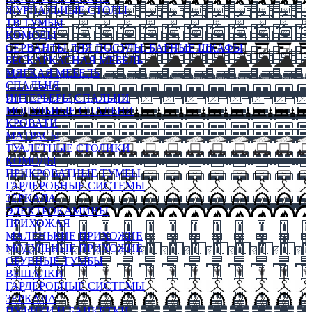
ЖУРНАЛЬНЫЕ СТОЛЫ
ТВ ТУМБЫ
КОМОДЫ
СЕРВАНТЫ ДЛЯ ПОСУДЫ, БАРНЫЕ ШКАФЫ
БЕСКАРКАСНАЯ МЕБЕЛЬ
МЯГКАЯ МЕБЕЛЬ
СПАЛЬНЯ
ИНТЕРЬЕРЫ СПАЛЬНИ
МОДУЛЬНЫЕ СПАЛЬНИ
КРОВАТИ
МАТРАСЫ
ТУАЛЕТНЫЕ СТОЛИКИ
КОМОДЫ
ПРИКРОВАТНЫЕ ТУМБЫ
ГАРДЕРОБНЫЕ СИСТЕМЫ
ЗЕРКАЛА
ЭЛЕКТРОКАМИНЫ
ПРИХОЖАЯ
МАЛЕНЬКИЕ ПРИХОЖИЕ
МОДУЛЬНЫЕ ПРИХОЖИЕ
ОБУВНЫЕ ТУМБЫ
ВЕШАЛКИ
ГАРДЕРОБНЫЕ СИСТЕМЫ
ЗЕРКАЛА
ПУФИКИ И БАНКЕТКИ