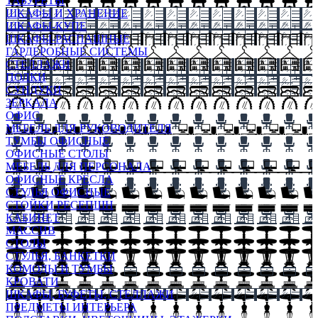
ТАБУРЕТЫ
ШКАФЫ И ХРАНЕНИЕ
ШКАФЫ-КУПЕ
ШКАФЫ-РАСПАШНЫЕ
ГАРДЕРОБНЫЕ СИСТЕМЫ
СТЕЛЛАЖИ
ПОЛКИ
СУНДУКИ
ЗЕРКАЛА
ОФИС
МЕБЕЛЬ ДЛЯ РУКОВОДИТЕЛЯ
ТУМБЫ ОФИСНЫЕ
ОФИСНЫЕ СТОЛЫ
МЕБЕЛЬ ДЛЯ ПЕРСОНАЛА
ОФИСНЫЕ КРЕСЛА
СТУЛЬЯ ОФИСНЫЕ
СТОЙКИ РЕСЕПШН
КАБИНЕТ
МАССИВ
СТОЛЫ
СТУЛЬЯ, БАНКЕТКИ
КОМОДЫ И ТУМБЫ
КРОВАТИ
ШКАФЫ, БУФЕТЫ, СТЕЛЛАЖИ
ПРЕДМЕТЫ ИНТЕРЬЕРА