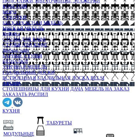
ПОДСТАВКИ, ЦВЕТОЧНИЦЫ, ЭТАЖЕРКИ
КОНСОЛИ
БЮРО
СУНДУКИ
БЕСКАРКАСНАЯ МЕБЕЛЬ
МЯГКАЯ МЕБЕЛЬ
HoReKa
СТОЛЫ ДЛЯ КАФЕ
СТУЛЬЯ ДЛЯ КАФЕ
Мебель лофт
БАРНЫЕ СТУЛЬЯ
ВЕШАЛКИ
УЛИЧНАЯ МЕБЕЛЬ
ГЛАДИЛЬНЫЕ ДОСКИ
ВСТРОЕННАЯ ГЛАДИЛЬНАЯ ДОСКА BELSI
АКЦИИ
СТОЛЕШНИЦЫ ДЛЯ КУХНИ
ДАЧА
МЕБЕЛЬ НА ЗАКАЗ
ЗАКАЗАТЬ РАСПИЛ
КУХНЯ
ТАБУРЕТЫ
МОДУЛЬНЫЕ