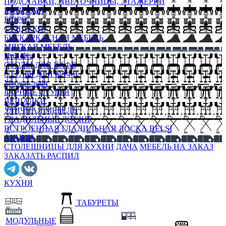
ПОДСТАВКИ, ЦВЕТОЧНИЦЫ, ЭТАЖЕРКИ
КОНСОЛИ
БЮРО
СУНДУКИ
БЕСКАРКАСНАЯ МЕБЕЛЬ
МЯГКАЯ МЕБЕЛЬ
HoReKa
СТОЛЫ ДЛЯ КАФЕ
СТУЛЬЯ ДЛЯ КАФЕ
Мебель лофт
БАРНЫЕ СТУЛЬЯ
ВЕШАЛКИ
УЛИЧНАЯ МЕБЕЛЬ
ГЛАДИЛЬНЫЕ ДОСКИ
ВСТРОЕННАЯ ГЛАДИЛЬНАЯ ДОСКА BELSI
АКЦИИ
СТОЛЕШНИЦЫ ДЛЯ КУХНИ
ДАЧА
МЕБЕЛЬ НА ЗАКАЗ
ЗАКАЗАТЬ РАСПИЛ
КУХНЯ
ТАБУРЕТЫ
МОДУЛЬНЫЕ