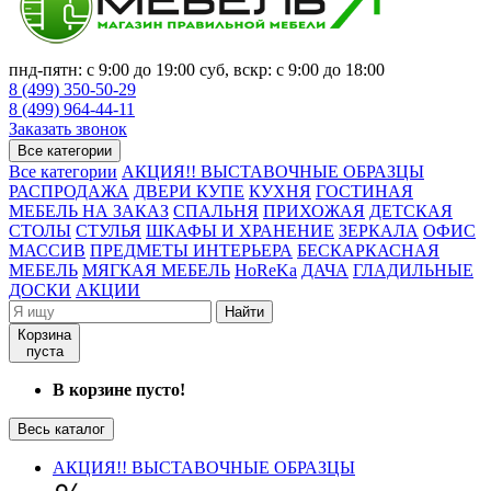
пнд-пятн: с 9:00 до 19:00 суб, вскр: с 9:00 до 18:00
8 (499) 350-50-29
8 (499) 964-44-11
Заказать звонок
Все категории
Все категории
АКЦИЯ!! ВЫСТАВОЧНЫЕ ОБРАЗЦЫ
РАСПРОДАЖА
ДВЕРИ КУПЕ
КУХНЯ
ГОСТИНАЯ
МЕБЕЛЬ НА ЗАКАЗ
СПАЛЬНЯ
ПРИХОЖАЯ
ДЕТСКАЯ
СТОЛЫ
СТУЛЬЯ
ШКАФЫ И ХРАНЕНИЕ
ЗЕРКАЛА
ОФИС
МАССИВ
ПРЕДМЕТЫ ИНТЕРЬЕРА
БЕСКАРКАСНАЯ
МЕБЕЛЬ
МЯГКАЯ МЕБЕЛЬ
HoReKa
ДАЧА
ГЛАДИЛЬНЫЕ
ДОСКИ
АКЦИИ
Найти
Корзина
пуста
В корзине пусто!
Весь каталог
АКЦИЯ!! ВЫСТАВОЧНЫЕ ОБРАЗЦЫ