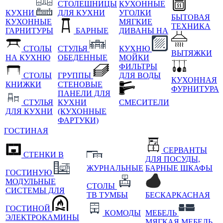
СТОЛЕШНИЦЫ
КУХОННЫЕ
КУХНИ
ДЛЯ КУХНИ
УГОЛКИ
БЫТОВАЯ
КУХОННЫЕ
МЯГКИЕ
ТЕХНИКА
ГАРНИТУРЫ
БАРНЫЕ
ДИВАНЫ НА
СТОЛЫ
СТУЛЬЯ
КУХНЮ
ВЫТЯЖКИ
НА КУХНЮ
ОБЕДЕННЫЕ
МОЙКИ
ФИЛЬТРЫ
СТОЛЫ
ГРУППЫ
ДЛЯ ВОДЫ
КУХОННАЯ
КНИЖКИ
СТЕНОВЫЕ
ФУРНИТУРА
ПАНЕЛИ ДЛЯ
СТУЛЬЯ
КУХНИ
СМЕСИТЕЛИ
ДЛЯ КУХНИ
(КУХОННЫЕ
ФАРТУКИ)
ГОСТИНАЯ
СЕРВАНТЫ
СТЕНКИ В
ДЛЯ ПОСУДЫ,
ЖУРНАЛЬНЫЕ
БАРНЫЕ ШКАФЫ
ГОСТИНУЮ
МОДУЛЬНЫЕ
СТОЛЫ
СИСТЕМЫ ДЛЯ
ТВ ТУМБЫ
БЕСКАРКАСНАЯ
ГОСТИНОЙ
КОМОДЫ
МЕБЕЛЬ
ЭЛЕКТРОКАМИНЫ
МЯГКАЯ МЕБЕЛЬ