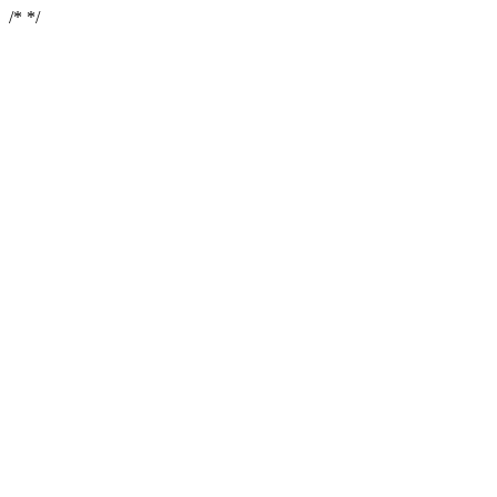
/*
*/