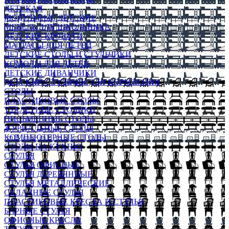
ДЕТСКАЯ
МОДУЛЬНЫЕ ДЕТСКИЕ
МЕБЕЛЬ ДЛЯ ШКОЛЬНИКА
ДЕТСКИЕ КРОВАТИ
МАТРАСЫ ДЛЯ ДЕТЕЙ
ДЕТСКИЕ СТОЛЫ И СТУЛЬЧИКИ
КОМОДЫ ДЛЯ ДЕТЕЙ
ДЕТСКИЕ ДИВАНЧИКИ
ДЕТСКИЙ СТУЛЬЧИК ДЛЯ КОРМЛЕНИЯ
СТОЛЫ
ПЛАСТИКОВЫЕ СТОЛЫ
ТУАЛЕТНЫЕ СТОЛИКИ
ПИСЬМЕННЫЕ СТОЛЫ
ЖУРНАЛЬНЫЕ СТОЛЫ
КОМПЬЮТЕРНЫЕ СТОЛЫ
СТОЛЫ НА КУХНЮ
СТУЛЬЯ
СТУЛЬЯ ОФИСНЫЕ
СТУЛЬЯ ДЕРЕВЯННЫЕ
СТУЛЬЯ МЕТАЛЛИЧЕСКИЕ
СКЛАДНЫЕ СТУЛЬЯ
ПЛАСТИКОВЫЕ КРЕСЛА И СТУЛЬЯ
БАРНЫЕ СТУЛЬЯ
ОФИСНЫЕ КРЕСЛА