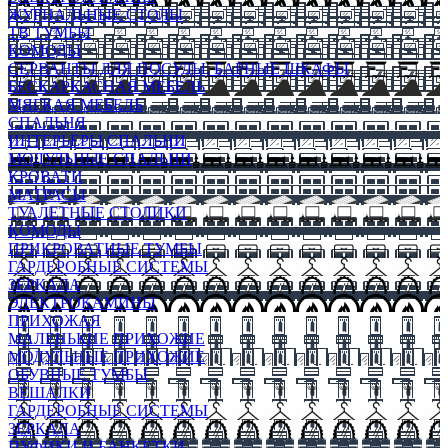
ЖУРНАЛЬНЫЕ СТОЛЫ
ТВ ТУМБЫ
КОМОДЫ
СЕРВАНТЫ ДЛЯ ПОСУДЫ, БАРНЫЕ ШКАФЫ
БЕСКАРКАСНАЯ МЕБЕЛЬ
МЯГКАЯ МЕБЕЛЬ
СПАЛЬНЯ
ИНТЕРЬЕРЫ СПАЛЬНИ
МОДУЛЬНЫЕ СПАЛЬНИ
КРОВАТИ
МАТРАСЫ
ТУАЛЕТНЫЕ СТОЛИКИ
КОМОДЫ
ПРИКРОВАТНЫЕ ТУМБЫ
ГАРДЕРОБНЫЕ СИСТЕМЫ
ЗЕРКАЛА
ЭЛЕКТРОКАМИНЫ
ПРИХОЖАЯ
МАЛЕНЬКИЕ ПРИХОЖИЕ
МОДУЛЬНЫЕ ПРИХОЖИЕ
ОБУВНЫЕ ТУМБЫ
ВЕШАЛКИ
ГАРДЕРОБНЫЕ СИСТЕМЫ
ЗЕРКАЛА
ПУФИКИ И БАНКЕТКИ