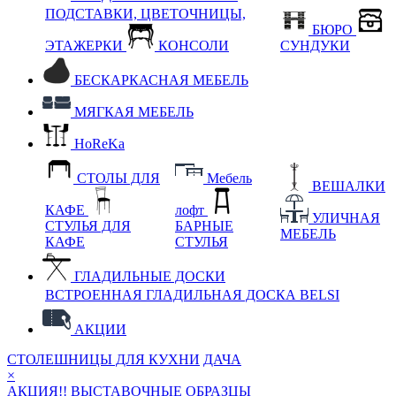
ПОДСТАВКИ, ЦВЕТОЧНИЦЫ,
БЮРО
ЭТАЖЕРКИ
КОНСОЛИ
СУНДУКИ
БЕСКАРКАСНАЯ МЕБЕЛЬ
МЯГКАЯ МЕБЕЛЬ
HoReKa
СТОЛЫ ДЛЯ
Мебель
ВЕШАЛКИ
КАФЕ
лофт
УЛИЧНАЯ
СТУЛЬЯ ДЛЯ
БАРНЫЕ
МЕБЕЛЬ
КАФЕ
СТУЛЬЯ
ГЛАДИЛЬНЫЕ ДОСКИ
ВСТРОЕННАЯ ГЛАДИЛЬНАЯ ДОСКА BELSI
АКЦИИ
СТОЛЕШНИЦЫ ДЛЯ КУХНИ
ДАЧА
×
АКЦИЯ!! ВЫСТАВОЧНЫЕ ОБРАЗЦЫ