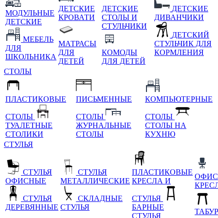
ДЕТСКИЕ
ДЕТСКИЕ
ДЕТСКИЕ
МОДУЛЬНЫЕ
КРОВАТИ
СТОЛЫ И
ДИВАНЧИКИ
ДЕТСКИЕ
СТУЛЬЧИКИ
ДЕТСКИЙ
МЕБЕЛЬ
МАТРАСЫ
СТУЛЬЧИК ДЛЯ
ДЛЯ
ДЛЯ
КОМОДЫ
КОРМЛЕНИЯ
ШКОЛЬНИКА
ДЕТЕЙ
ДЛЯ ДЕТЕЙ
СТОЛЫ
ПЛАСТИКОВЫЕ
ПИСЬМЕННЫЕ
КОМПЬЮТЕРНЫЕ
СТОЛЫ
СТОЛЫ
СТОЛЫ
ТУАЛЕТНЫЕ
ЖУРНАЛЬНЫЕ
СТОЛЫ НА
СТОЛИКИ
СТОЛЫ
КУХНЮ
СТУЛЬЯ
СТУЛЬЯ
СТУЛЬЯ
ПЛАСТИКОВЫЕ
ОФИС
ОФИСНЫЕ
МЕТАЛЛИЧЕСКИЕ
КРЕСЛА И
КРЕС
СТУЛЬЯ
СКЛАДНЫЕ
СТУЛЬЯ
ДЕРЕВЯННЫЕ
СТУЛЬЯ
БАРНЫЕ
ТАБУ
СТУЛЬЯ