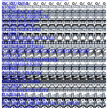
РАСПРОДАЖА
КУХНЯ
МОДУЛЬНЫЕ КУХНИ
КУХОННЫЕ ГАРНИТУРЫ
СТОЛЫ НА КУХНЮ
СТОЛЫ КНИЖКИ
СТУЛЬЯ ДЛЯ КУХНИ
ТАБУРЕТЫ
СТОЛЕШНИЦЫ ДЛЯ КУХНИ
БАРНЫЕ СТУЛЬЯ
ОБЕДЕННЫЕ ГРУППЫ
СТЕНОВЫЕ ПАНЕЛИ ДЛЯ КУХНИ (КУХОННЫЕ
ФАРТУКИ)
КУХОННЫЕ УГОЛКИ МЯГКИЕ
ДИВАНЫ НА КУХНЮ
МОЙКИ
ФИЛЬТРЫ ДЛЯ ВОДЫ
СМЕСИТЕЛИ
БЫТОВАЯ ТЕХНИКА
ВЫТЯЖКИ
КУХОННАЯ ФУРНИТУРА
ГОСТИНАЯ
СТЕНКИ В ГОСТИНУЮ
МОДУЛЬНЫЕ СИСТЕМЫ ДЛЯ ГОСТИНОЙ
ЭЛЕКТРОКАМИНЫ