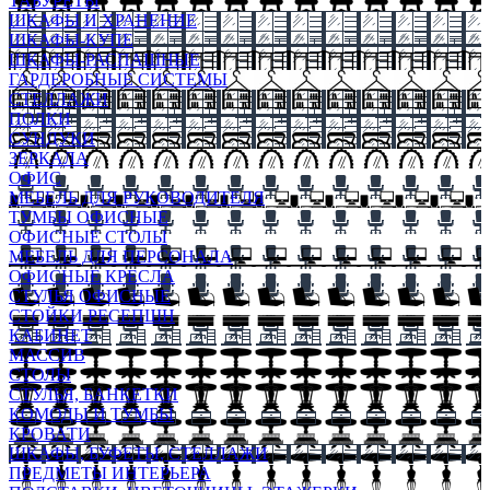
ТАБУРЕТЫ
ШКАФЫ И ХРАНЕНИЕ
ШКАФЫ-КУПЕ
ШКАФЫ-РАСПАШНЫЕ
ГАРДЕРОБНЫЕ СИСТЕМЫ
СТЕЛЛАЖИ
ПОЛКИ
СУНДУКИ
ЗЕРКАЛА
ОФИС
МЕБЕЛЬ ДЛЯ РУКОВОДИТЕЛЯ
ТУМБЫ ОФИСНЫЕ
ОФИСНЫЕ СТОЛЫ
МЕБЕЛЬ ДЛЯ ПЕРСОНАЛА
ОФИСНЫЕ КРЕСЛА
СТУЛЬЯ ОФИСНЫЕ
СТОЙКИ РЕСЕПШН
КАБИНЕТ
МАССИВ
СТОЛЫ
СТУЛЬЯ, БАНКЕТКИ
КОМОДЫ И ТУМБЫ
КРОВАТИ
ШКАФЫ, БУФЕТЫ, СТЕЛЛАЖИ
ПРЕДМЕТЫ ИНТЕРЬЕРА