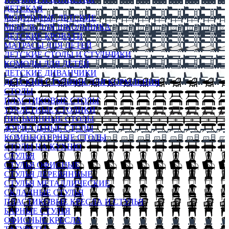
ДЕТСКАЯ
МОДУЛЬНЫЕ ДЕТСКИЕ
МЕБЕЛЬ ДЛЯ ШКОЛЬНИКА
ДЕТСКИЕ КРОВАТИ
МАТРАСЫ ДЛЯ ДЕТЕЙ
ДЕТСКИЕ СТОЛЫ И СТУЛЬЧИКИ
КОМОДЫ ДЛЯ ДЕТЕЙ
ДЕТСКИЕ ДИВАНЧИКИ
ДЕТСКИЙ СТУЛЬЧИК ДЛЯ КОРМЛЕНИЯ
СТОЛЫ
ПЛАСТИКОВЫЕ СТОЛЫ
ТУАЛЕТНЫЕ СТОЛИКИ
ПИСЬМЕННЫЕ СТОЛЫ
ЖУРНАЛЬНЫЕ СТОЛЫ
КОМПЬЮТЕРНЫЕ СТОЛЫ
СТОЛЫ НА КУХНЮ
СТУЛЬЯ
СТУЛЬЯ ОФИСНЫЕ
СТУЛЬЯ ДЕРЕВЯННЫЕ
СТУЛЬЯ МЕТАЛЛИЧЕСКИЕ
СКЛАДНЫЕ СТУЛЬЯ
ПЛАСТИКОВЫЕ КРЕСЛА И СТУЛЬЯ
БАРНЫЕ СТУЛЬЯ
ОФИСНЫЕ КРЕСЛА