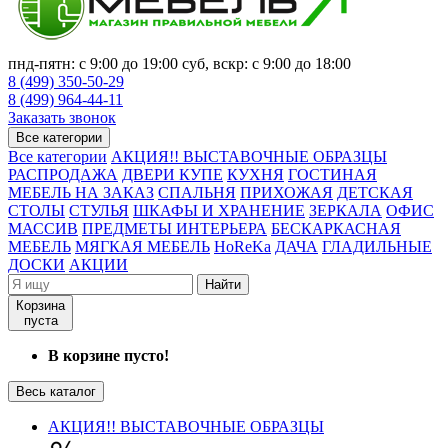
пнд-пятн: с 9:00 до 19:00 суб, вскр: с 9:00 до 18:00
8 (499) 350-50-29
8 (499) 964-44-11
Заказать звонок
Все категории
Все категории
АКЦИЯ!! ВЫСТАВОЧНЫЕ ОБРАЗЦЫ
РАСПРОДАЖА
ДВЕРИ КУПЕ
КУХНЯ
ГОСТИНАЯ
МЕБЕЛЬ НА ЗАКАЗ
СПАЛЬНЯ
ПРИХОЖАЯ
ДЕТСКАЯ
СТОЛЫ
СТУЛЬЯ
ШКАФЫ И ХРАНЕНИЕ
ЗЕРКАЛА
ОФИС
МАССИВ
ПРЕДМЕТЫ ИНТЕРЬЕРА
БЕСКАРКАСНАЯ
МЕБЕЛЬ
МЯГКАЯ МЕБЕЛЬ
HoReKa
ДАЧА
ГЛАДИЛЬНЫЕ
ДОСКИ
АКЦИИ
Найти
Корзина
пуста
В корзине пусто!
Весь каталог
АКЦИЯ!! ВЫСТАВОЧНЫЕ ОБРАЗЦЫ