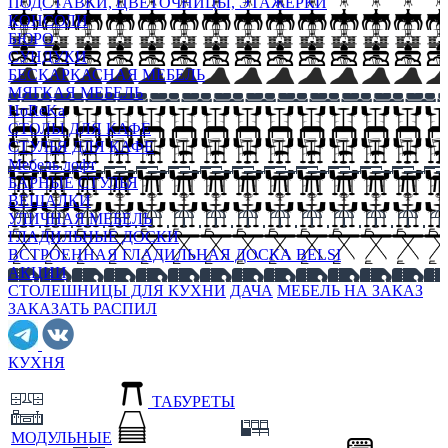
ПОДСТАВКИ, ЦВЕТОЧНИЦЫ, ЭТАЖЕРКИ
КОНСОЛИ
БЮРО
СУНДУКИ
БЕСКАРКАСНАЯ МЕБЕЛЬ
МЯГКАЯ МЕБЕЛЬ
HoReKa
СТОЛЫ ДЛЯ КАФЕ
СТУЛЬЯ ДЛЯ КАФЕ
Мебель лофт
БАРНЫЕ СТУЛЬЯ
ВЕШАЛКИ
УЛИЧНАЯ МЕБЕЛЬ
ГЛАДИЛЬНЫЕ ДОСКИ
ВСТРОЕННАЯ ГЛАДИЛЬНАЯ ДОСКА BELSI
АКЦИИ
СТОЛЕШНИЦЫ ДЛЯ КУХНИ
ДАЧА
МЕБЕЛЬ НА ЗАКАЗ
ЗАКАЗАТЬ РАСПИЛ
КУХНЯ
ТАБУРЕТЫ
МОДУЛЬНЫЕ