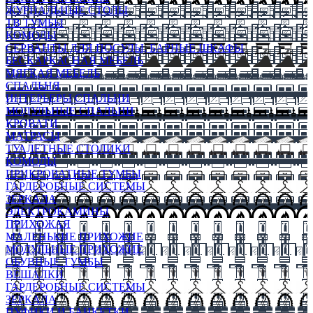
ЖУРНАЛЬНЫЕ СТОЛЫ
ТВ ТУМБЫ
КОМОДЫ
СЕРВАНТЫ ДЛЯ ПОСУДЫ, БАРНЫЕ ШКАФЫ
БЕСКАРКАСНАЯ МЕБЕЛЬ
МЯГКАЯ МЕБЕЛЬ
СПАЛЬНЯ
ИНТЕРЬЕРЫ СПАЛЬНИ
МОДУЛЬНЫЕ СПАЛЬНИ
КРОВАТИ
МАТРАСЫ
ТУАЛЕТНЫЕ СТОЛИКИ
КОМОДЫ
ПРИКРОВАТНЫЕ ТУМБЫ
ГАРДЕРОБНЫЕ СИСТЕМЫ
ЗЕРКАЛА
ЭЛЕКТРОКАМИНЫ
ПРИХОЖАЯ
МАЛЕНЬКИЕ ПРИХОЖИЕ
МОДУЛЬНЫЕ ПРИХОЖИЕ
ОБУВНЫЕ ТУМБЫ
ВЕШАЛКИ
ГАРДЕРОБНЫЕ СИСТЕМЫ
ЗЕРКАЛА
ПУФИКИ И БАНКЕТКИ