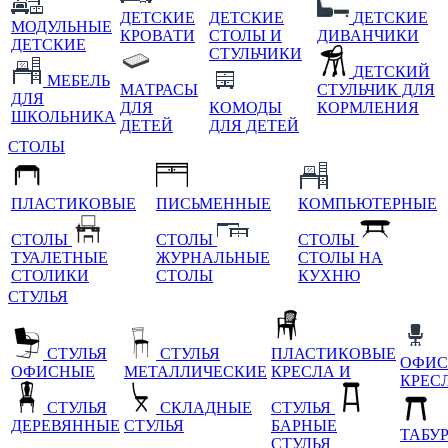
ДЕТСКИЕ
ДЕТСКИЕ
ДЕТСКИЕ
МОДУЛЬНЫЕ
КРОВАТИ
СТОЛЫ И
ДИВАНЧИКИ
ДЕТСКИЕ
СТУЛЬЧИКИ
ДЕТСКИЙ
МЕБЕЛЬ
МАТРАСЫ
СТУЛЬЧИК ДЛЯ
ДЛЯ
ДЛЯ
КОМОДЫ
КОРМЛЕНИЯ
ШКОЛЬНИКА
ДЕТЕЙ
ДЛЯ ДЕТЕЙ
СТОЛЫ
ПЛАСТИКОВЫЕ
ПИСЬМЕННЫЕ
КОМПЬЮТЕРНЫЕ
СТОЛЫ
СТОЛЫ
СТОЛЫ
ТУАЛЕТНЫЕ
ЖУРНАЛЬНЫЕ
СТОЛЫ НА
СТОЛИКИ
СТОЛЫ
КУХНЮ
СТУЛЬЯ
СТУЛЬЯ
СТУЛЬЯ
ПЛАСТИКОВЫЕ
ОФИС
ОФИСНЫЕ
МЕТАЛЛИЧЕСКИЕ
КРЕСЛА И
КРЕС
СТУЛЬЯ
СКЛАДНЫЕ
СТУЛЬЯ
ДЕРЕВЯННЫЕ
СТУЛЬЯ
БАРНЫЕ
ТАБУ
СТУЛЬЯ