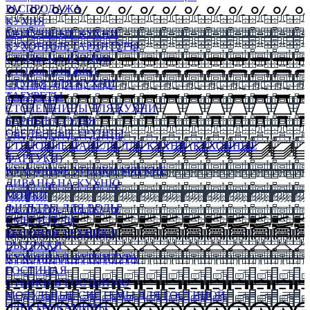
РАСПРОДАЖА
КУХНЯ
МОДУЛЬНЫЕ КУХНИ
КУХОННЫЕ ГАРНИТУРЫ
СТОЛЫ НА КУХНЮ
СТОЛЫ КНИЖКИ
СТУЛЬЯ ДЛЯ КУХНИ
ТАБУРЕТЫ
СТОЛЕШНИЦЫ ДЛЯ КУХНИ
БАРНЫЕ СТУЛЬЯ
ОБЕДЕННЫЕ ГРУППЫ
СТЕНОВЫЕ ПАНЕЛИ ДЛЯ КУХНИ (КУХОННЫЕ
ФАРТУКИ)
КУХОННЫЕ УГОЛКИ МЯГКИЕ
ДИВАНЫ НА КУХНЮ
МОЙКИ
ФИЛЬТРЫ ДЛЯ ВОДЫ
СМЕСИТЕЛИ
БЫТОВАЯ ТЕХНИКА
ВЫТЯЖКИ
КУХОННАЯ ФУРНИТУРА
ГОСТИНАЯ
СТЕНКИ В ГОСТИНУЮ
МОДУЛЬНЫЕ СИСТЕМЫ ДЛЯ ГОСТИНОЙ
ЭЛЕКТРОКАМИНЫ