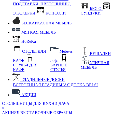
ПОДСТАВКИ, ЦВЕТОЧНИЦЫ,
БЮРО
ЭТАЖЕРКИ
КОНСОЛИ
СУНДУКИ
БЕСКАРКАСНАЯ МЕБЕЛЬ
МЯГКАЯ МЕБЕЛЬ
HoReKa
СТОЛЫ ДЛЯ
Мебель
ВЕШАЛКИ
КАФЕ
лофт
УЛИЧНАЯ
СТУЛЬЯ ДЛЯ
БАРНЫЕ
МЕБЕЛЬ
КАФЕ
СТУЛЬЯ
ГЛАДИЛЬНЫЕ ДОСКИ
ВСТРОЕННАЯ ГЛАДИЛЬНАЯ ДОСКА BELSI
АКЦИИ
СТОЛЕШНИЦЫ ДЛЯ КУХНИ
ДАЧА
×
АКЦИЯ!! ВЫСТАВОЧНЫЕ ОБРАЗЦЫ