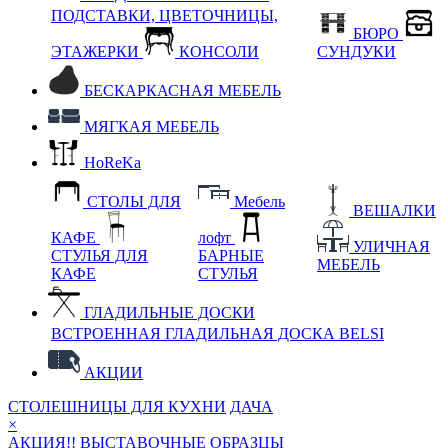
ПОДСТАВКИ, ЦВЕТОЧНИЦЫ,
БЮРО
ЭТАЖЕРКИ
КОНСОЛИ
СУНДУКИ
БЕСКАРКАСНАЯ МЕБЕЛЬ
МЯГКАЯ МЕБЕЛЬ
HoReKa
СТОЛЫ ДЛЯ
Мебель
ВЕШАЛКИ
КАФЕ
лофт
УЛИЧНАЯ
СТУЛЬЯ ДЛЯ
БАРНЫЕ
МЕБЕЛЬ
КАФЕ
СТУЛЬЯ
ГЛАДИЛЬНЫЕ ДОСКИ
ВСТРОЕННАЯ ГЛАДИЛЬНАЯ ДОСКА BELSI
АКЦИИ
СТОЛЕШНИЦЫ ДЛЯ КУХНИ
ДАЧА
×
АКЦИЯ!! ВЫСТАВОЧНЫЕ ОБРАЗЦЫ