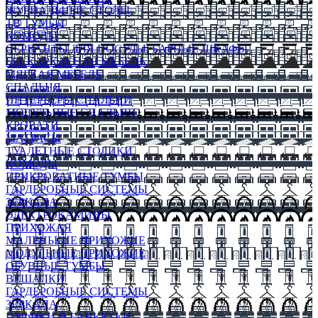
ЖУРНАЛЬНЫЕ СТОЛЫ
ТВ ТУМБЫ
КОМОДЫ
СЕРВАНТЫ ДЛЯ ПОСУДЫ, БАРНЫЕ ШКАФЫ
БЕСКАРКАСНАЯ МЕБЕЛЬ
МЯГКАЯ МЕБЕЛЬ
СПАЛЬНЯ
ИНТЕРЬЕРЫ СПАЛЬНИ
МОДУЛЬНЫЕ СПАЛЬНИ
КРОВАТИ
МАТРАСЫ
ТУАЛЕТНЫЕ СТОЛИКИ
КОМОДЫ
ПРИКРОВАТНЫЕ ТУМБЫ
ГАРДЕРОБНЫЕ СИСТЕМЫ
ЗЕРКАЛА
ЭЛЕКТРОКАМИНЫ
ПРИХОЖАЯ
МАЛЕНЬКИЕ ПРИХОЖИЕ
МОДУЛЬНЫЕ ПРИХОЖИЕ
ОБУВНЫЕ ТУМБЫ
ВЕШАЛКИ
ГАРДЕРОБНЫЕ СИСТЕМЫ
ЗЕРКАЛА
ПУФИКИ И БАНКЕТКИ