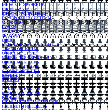
ТАБУРЕТЫ
ШКАФЫ И ХРАНЕНИЕ
ШКАФЫ-КУПЕ
ШКАФЫ-РАСПАШНЫЕ
ГАРДЕРОБНЫЕ СИСТЕМЫ
СТЕЛЛАЖИ
ПОЛКИ
СУНДУКИ
ЗЕРКАЛА
ОФИС
МЕБЕЛЬ ДЛЯ РУКОВОДИТЕЛЯ
ТУМБЫ ОФИСНЫЕ
ОФИСНЫЕ СТОЛЫ
МЕБЕЛЬ ДЛЯ ПЕРСОНАЛА
ОФИСНЫЕ КРЕСЛА
СТУЛЬЯ ОФИСНЫЕ
СТОЙКИ РЕСЕПШН
КАБИНЕТ
МАССИВ
СТОЛЫ
СТУЛЬЯ, БАНКЕТКИ
КОМОДЫ И ТУМБЫ
КРОВАТИ
ШКАФЫ, БУФЕТЫ, СТЕЛЛАЖИ
ПРЕДМЕТЫ ИНТЕРЬЕРА