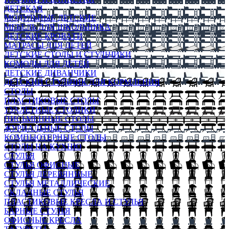
ДЕТСКАЯ
МОДУЛЬНЫЕ ДЕТСКИЕ
МЕБЕЛЬ ДЛЯ ШКОЛЬНИКА
ДЕТСКИЕ КРОВАТИ
МАТРАСЫ ДЛЯ ДЕТЕЙ
ДЕТСКИЕ СТОЛЫ И СТУЛЬЧИКИ
КОМОДЫ ДЛЯ ДЕТЕЙ
ДЕТСКИЕ ДИВАНЧИКИ
ДЕТСКИЙ СТУЛЬЧИК ДЛЯ КОРМЛЕНИЯ
СТОЛЫ
ПЛАСТИКОВЫЕ СТОЛЫ
ТУАЛЕТНЫЕ СТОЛИКИ
ПИСЬМЕННЫЕ СТОЛЫ
ЖУРНАЛЬНЫЕ СТОЛЫ
КОМПЬЮТЕРНЫЕ СТОЛЫ
СТОЛЫ НА КУХНЮ
СТУЛЬЯ
СТУЛЬЯ ОФИСНЫЕ
СТУЛЬЯ ДЕРЕВЯННЫЕ
СТУЛЬЯ МЕТАЛЛИЧЕСКИЕ
СКЛАДНЫЕ СТУЛЬЯ
ПЛАСТИКОВЫЕ КРЕСЛА И СТУЛЬЯ
БАРНЫЕ СТУЛЬЯ
ОФИСНЫЕ КРЕСЛА