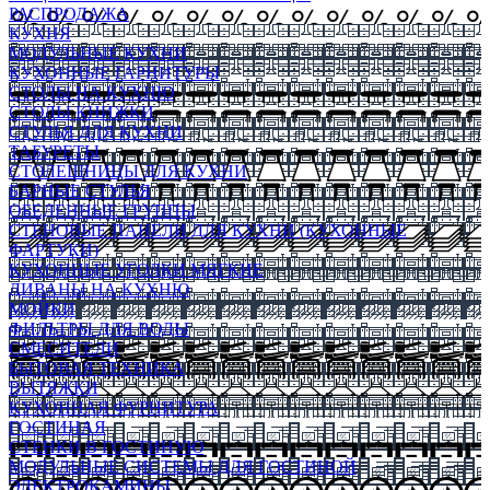
РАСПРОДАЖА
КУХНЯ
МОДУЛЬНЫЕ КУХНИ
КУХОННЫЕ ГАРНИТУРЫ
СТОЛЫ НА КУХНЮ
СТОЛЫ КНИЖКИ
СТУЛЬЯ ДЛЯ КУХНИ
ТАБУРЕТЫ
СТОЛЕШНИЦЫ ДЛЯ КУХНИ
БАРНЫЕ СТУЛЬЯ
ОБЕДЕННЫЕ ГРУППЫ
СТЕНОВЫЕ ПАНЕЛИ ДЛЯ КУХНИ (КУХОННЫЕ
ФАРТУКИ)
КУХОННЫЕ УГОЛКИ МЯГКИЕ
ДИВАНЫ НА КУХНЮ
МОЙКИ
ФИЛЬТРЫ ДЛЯ ВОДЫ
СМЕСИТЕЛИ
БЫТОВАЯ ТЕХНИКА
ВЫТЯЖКИ
КУХОННАЯ ФУРНИТУРА
ГОСТИНАЯ
СТЕНКИ В ГОСТИНУЮ
МОДУЛЬНЫЕ СИСТЕМЫ ДЛЯ ГОСТИНОЙ
ЭЛЕКТРОКАМИНЫ