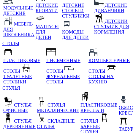
ДЕТСКИЕ
ДЕТСКИЕ
ДЕТСКИЕ
МОДУЛЬНЫЕ
КРОВАТИ
СТОЛЫ И
ДИВАНЧИКИ
ДЕТСКИЕ
СТУЛЬЧИКИ
ДЕТСКИЙ
МЕБЕЛЬ
МАТРАСЫ
СТУЛЬЧИК ДЛЯ
ДЛЯ
ДЛЯ
КОМОДЫ
КОРМЛЕНИЯ
ШКОЛЬНИКА
ДЕТЕЙ
ДЛЯ ДЕТЕЙ
СТОЛЫ
ПЛАСТИКОВЫЕ
ПИСЬМЕННЫЕ
КОМПЬЮТЕРНЫЕ
СТОЛЫ
СТОЛЫ
СТОЛЫ
ТУАЛЕТНЫЕ
ЖУРНАЛЬНЫЕ
СТОЛЫ НА
СТОЛИКИ
СТОЛЫ
КУХНЮ
СТУЛЬЯ
СТУЛЬЯ
СТУЛЬЯ
ПЛАСТИКОВЫЕ
ОФИС
ОФИСНЫЕ
МЕТАЛЛИЧЕСКИЕ
КРЕСЛА И
КРЕС
СТУЛЬЯ
СКЛАДНЫЕ
СТУЛЬЯ
ДЕРЕВЯННЫЕ
СТУЛЬЯ
БАРНЫЕ
ТАБУ
СТУЛЬЯ