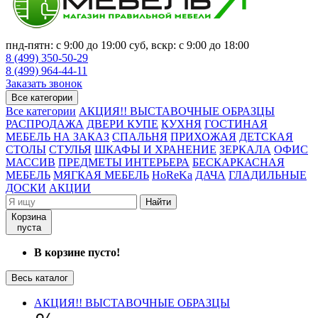
пнд-пятн: с 9:00 до 19:00 суб, вскр: с 9:00 до 18:00
8 (499) 350-50-29
8 (499) 964-44-11
Заказать звонок
Все категории
Все категории
АКЦИЯ!! ВЫСТАВОЧНЫЕ ОБРАЗЦЫ
РАСПРОДАЖА
ДВЕРИ КУПЕ
КУХНЯ
ГОСТИНАЯ
МЕБЕЛЬ НА ЗАКАЗ
СПАЛЬНЯ
ПРИХОЖАЯ
ДЕТСКАЯ
СТОЛЫ
СТУЛЬЯ
ШКАФЫ И ХРАНЕНИЕ
ЗЕРКАЛА
ОФИС
МАССИВ
ПРЕДМЕТЫ ИНТЕРЬЕРА
БЕСКАРКАСНАЯ
МЕБЕЛЬ
МЯГКАЯ МЕБЕЛЬ
HoReKa
ДАЧА
ГЛАДИЛЬНЫЕ
ДОСКИ
АКЦИИ
Найти
Корзина
пуста
В корзине пусто!
Весь каталог
АКЦИЯ!! ВЫСТАВОЧНЫЕ ОБРАЗЦЫ