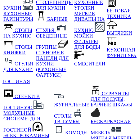
СТОЛЕШНИЦЫ
КУХОННЫЕ
КУХНИ
ДЛЯ КУХНИ
УГОЛКИ
БЫТОВАЯ
КУХОННЫЕ
МЯГКИЕ
ТЕХНИКА
ГАРНИТУРЫ
БАРНЫЕ
ДИВАНЫ НА
СТОЛЫ
СТУЛЬЯ
КУХНЮ
ВЫТЯЖКИ
НА КУХНЮ
ОБЕДЕННЫЕ
МОЙКИ
ФИЛЬТРЫ
СТОЛЫ
ГРУППЫ
ДЛЯ ВОДЫ
КУХОННАЯ
КНИЖКИ
СТЕНОВЫЕ
ФУРНИТУРА
ПАНЕЛИ ДЛЯ
СТУЛЬЯ
КУХНИ
СМЕСИТЕЛИ
ДЛЯ КУХНИ
(КУХОННЫЕ
ФАРТУКИ)
ГОСТИНАЯ
СЕРВАНТЫ
СТЕНКИ В
ДЛЯ ПОСУДЫ,
ЖУРНАЛЬНЫЕ
БАРНЫЕ ШКАФЫ
ГОСТИНУЮ
МОДУЛЬНЫЕ
СТОЛЫ
СИСТЕМЫ ДЛЯ
ТВ ТУМБЫ
БЕСКАРКАСНАЯ
ГОСТИНОЙ
КОМОДЫ
МЕБЕЛЬ
ЭЛЕКТРОКАМИНЫ
МЯГКАЯ МЕБЕЛЬ