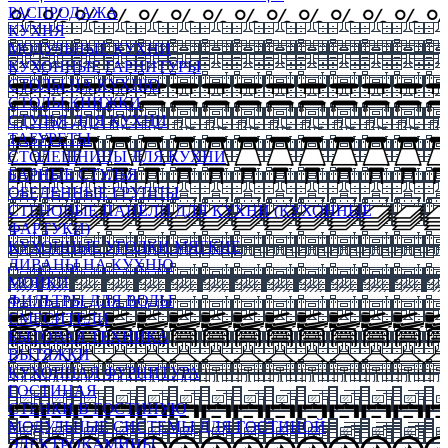
РАСПРОДАЖА
КУХНЯ
МОДУЛЬНЫЕ КУХНИ
КУХОННЫЕ ГАРНИТУРЫ
СТОЛЫ НА КУХНЮ
СТОЛЫ КНИЖКИ
СТУЛЬЯ ДЛЯ КУХНИ
ТАБУРЕТЫ
СТОЛЕШНИЦЫ ДЛЯ КУХНИ
БАРНЫЕ СТУЛЬЯ
ОБЕДЕННЫЕ ГРУППЫ
СТЕНОВЫЕ ПАНЕЛИ ДЛЯ КУХНИ (КУХОННЫЕ
ФАРТУКИ)
КУХОННЫЕ УГОЛКИ МЯГКИЕ
ДИВАНЫ НА КУХНЮ
МОЙКИ
ФИЛЬТРЫ ДЛЯ ВОДЫ
СМЕСИТЕЛИ
БЫТОВАЯ ТЕХНИКА
ВЫТЯЖКИ
КУХОННАЯ ФУРНИТУРА
ГОСТИНАЯ
СТЕНКИ В ГОСТИНУЮ
МОДУЛЬНЫЕ СИСТЕМЫ ДЛЯ ГОСТИНОЙ
ЭЛЕКТРОКАМИНЫ