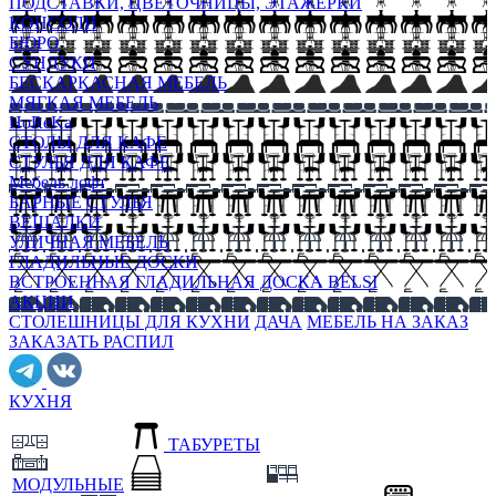
ПОДСТАВКИ, ЦВЕТОЧНИЦЫ, ЭТАЖЕРКИ
КОНСОЛИ
БЮРО
СУНДУКИ
БЕСКАРКАСНАЯ МЕБЕЛЬ
МЯГКАЯ МЕБЕЛЬ
HoReKa
СТОЛЫ ДЛЯ КАФЕ
СТУЛЬЯ ДЛЯ КАФЕ
Мебель лофт
БАРНЫЕ СТУЛЬЯ
ВЕШАЛКИ
УЛИЧНАЯ МЕБЕЛЬ
ГЛАДИЛЬНЫЕ ДОСКИ
ВСТРОЕННАЯ ГЛАДИЛЬНАЯ ДОСКА BELSI
АКЦИИ
СТОЛЕШНИЦЫ ДЛЯ КУХНИ
ДАЧА
МЕБЕЛЬ НА ЗАКАЗ
ЗАКАЗАТЬ РАСПИЛ
КУХНЯ
ТАБУРЕТЫ
МОДУЛЬНЫЕ