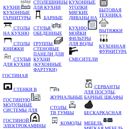
СТОЛЕШНИЦЫ
КУХОННЫЕ
КУХНИ
ДЛЯ КУХНИ
УГОЛКИ
БЫТОВАЯ
КУХОННЫЕ
МЯГКИЕ
ТЕХНИКА
ГАРНИТУРЫ
БАРНЫЕ
ДИВАНЫ НА
СТОЛЫ
СТУЛЬЯ
КУХНЮ
ВЫТЯЖКИ
НА КУХНЮ
ОБЕДЕННЫЕ
МОЙКИ
ФИЛЬТРЫ
СТОЛЫ
ГРУППЫ
ДЛЯ ВОДЫ
КУХОННАЯ
КНИЖКИ
СТЕНОВЫЕ
ФУРНИТУРА
ПАНЕЛИ ДЛЯ
СТУЛЬЯ
КУХНИ
СМЕСИТЕЛИ
ДЛЯ КУХНИ
(КУХОННЫЕ
ФАРТУКИ)
ГОСТИНАЯ
СЕРВАНТЫ
СТЕНКИ В
ДЛЯ ПОСУДЫ,
ЖУРНАЛЬНЫЕ
БАРНЫЕ ШКАФЫ
ГОСТИНУЮ
МОДУЛЬНЫЕ
СТОЛЫ
СИСТЕМЫ ДЛЯ
ТВ ТУМБЫ
БЕСКАРКАСНАЯ
ГОСТИНОЙ
КОМОДЫ
МЕБЕЛЬ
ЭЛЕКТРОКАМИНЫ
МЯГКАЯ МЕБЕЛЬ