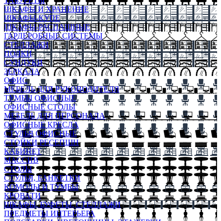
ТАБУРЕТЫ
ШКАФЫ И ХРАНЕНИЕ
ШКАФЫ-КУПЕ
ШКАФЫ-РАСПАШНЫЕ
ГАРДЕРОБНЫЕ СИСТЕМЫ
СТЕЛЛАЖИ
ПОЛКИ
СУНДУКИ
ЗЕРКАЛА
ОФИС
МЕБЕЛЬ ДЛЯ РУКОВОДИТЕЛЯ
ТУМБЫ ОФИСНЫЕ
ОФИСНЫЕ СТОЛЫ
МЕБЕЛЬ ДЛЯ ПЕРСОНАЛА
ОФИСНЫЕ КРЕСЛА
СТУЛЬЯ ОФИСНЫЕ
СТОЙКИ РЕСЕПШН
КАБИНЕТ
МАССИВ
СТОЛЫ
СТУЛЬЯ, БАНКЕТКИ
КОМОДЫ И ТУМБЫ
КРОВАТИ
ШКАФЫ, БУФЕТЫ, СТЕЛЛАЖИ
ПРЕДМЕТЫ ИНТЕРЬЕРА