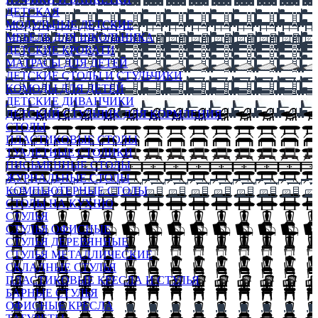
ДЕТСКАЯ
МОДУЛЬНЫЕ ДЕТСКИЕ
МЕБЕЛЬ ДЛЯ ШКОЛЬНИКА
ДЕТСКИЕ КРОВАТИ
МАТРАСЫ ДЛЯ ДЕТЕЙ
ДЕТСКИЕ СТОЛЫ И СТУЛЬЧИКИ
КОМОДЫ ДЛЯ ДЕТЕЙ
ДЕТСКИЕ ДИВАНЧИКИ
ДЕТСКИЙ СТУЛЬЧИК ДЛЯ КОРМЛЕНИЯ
СТОЛЫ
ПЛАСТИКОВЫЕ СТОЛЫ
ТУАЛЕТНЫЕ СТОЛИКИ
ПИСЬМЕННЫЕ СТОЛЫ
ЖУРНАЛЬНЫЕ СТОЛЫ
КОМПЬЮТЕРНЫЕ СТОЛЫ
СТОЛЫ НА КУХНЮ
СТУЛЬЯ
СТУЛЬЯ ОФИСНЫЕ
СТУЛЬЯ ДЕРЕВЯННЫЕ
СТУЛЬЯ МЕТАЛЛИЧЕСКИЕ
СКЛАДНЫЕ СТУЛЬЯ
ПЛАСТИКОВЫЕ КРЕСЛА И СТУЛЬЯ
БАРНЫЕ СТУЛЬЯ
ОФИСНЫЕ КРЕСЛА