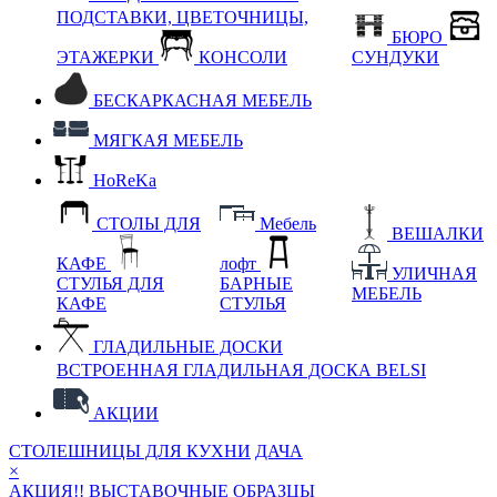
ПОДСТАВКИ, ЦВЕТОЧНИЦЫ,
БЮРО
ЭТАЖЕРКИ
КОНСОЛИ
СУНДУКИ
БЕСКАРКАСНАЯ МЕБЕЛЬ
МЯГКАЯ МЕБЕЛЬ
HoReKa
СТОЛЫ ДЛЯ
Мебель
ВЕШАЛКИ
КАФЕ
лофт
УЛИЧНАЯ
СТУЛЬЯ ДЛЯ
БАРНЫЕ
МЕБЕЛЬ
КАФЕ
СТУЛЬЯ
ГЛАДИЛЬНЫЕ ДОСКИ
ВСТРОЕННАЯ ГЛАДИЛЬНАЯ ДОСКА BELSI
АКЦИИ
СТОЛЕШНИЦЫ ДЛЯ КУХНИ
ДАЧА
×
АКЦИЯ!! ВЫСТАВОЧНЫЕ ОБРАЗЦЫ