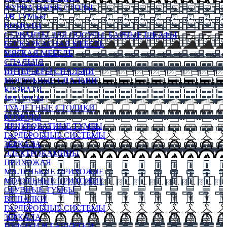
ЖУРНАЛЬНЫЕ СТОЛЫ
ТВ ТУМБЫ
КОМОДЫ
СЕРВАНТЫ ДЛЯ ПОСУДЫ, БАРНЫЕ ШКАФЫ
БЕСКАРКАСНАЯ МЕБЕЛЬ
МЯГКАЯ МЕБЕЛЬ
СПАЛЬНЯ
ИНТЕРЬЕРЫ СПАЛЬНИ
МОДУЛЬНЫЕ СПАЛЬНИ
КРОВАТИ
МАТРАСЫ
ТУАЛЕТНЫЕ СТОЛИКИ
КОМОДЫ
ПРИКРОВАТНЫЕ ТУМБЫ
ГАРДЕРОБНЫЕ СИСТЕМЫ
ЗЕРКАЛА
ЭЛЕКТРОКАМИНЫ
ПРИХОЖАЯ
МАЛЕНЬКИЕ ПРИХОЖИЕ
МОДУЛЬНЫЕ ПРИХОЖИЕ
ОБУВНЫЕ ТУМБЫ
ВЕШАЛКИ
ГАРДЕРОБНЫЕ СИСТЕМЫ
ЗЕРКАЛА
ПУФИКИ И БАНКЕТКИ