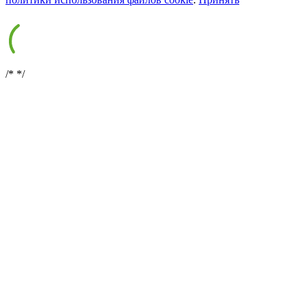
/*
*/