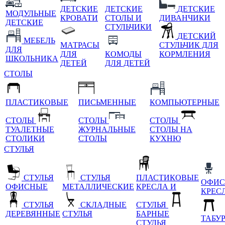
ДЕТСКИЕ
ДЕТСКИЕ
ДЕТСКИЕ
МОДУЛЬНЫЕ
КРОВАТИ
СТОЛЫ И
ДИВАНЧИКИ
ДЕТСКИЕ
СТУЛЬЧИКИ
ДЕТСКИЙ
МЕБЕЛЬ
МАТРАСЫ
СТУЛЬЧИК ДЛЯ
ДЛЯ
ДЛЯ
КОМОДЫ
КОРМЛЕНИЯ
ШКОЛЬНИКА
ДЕТЕЙ
ДЛЯ ДЕТЕЙ
СТОЛЫ
ПЛАСТИКОВЫЕ
ПИСЬМЕННЫЕ
КОМПЬЮТЕРНЫЕ
СТОЛЫ
СТОЛЫ
СТОЛЫ
ТУАЛЕТНЫЕ
ЖУРНАЛЬНЫЕ
СТОЛЫ НА
СТОЛИКИ
СТОЛЫ
КУХНЮ
СТУЛЬЯ
СТУЛЬЯ
СТУЛЬЯ
ПЛАСТИКОВЫЕ
ОФИС
ОФИСНЫЕ
МЕТАЛЛИЧЕСКИЕ
КРЕСЛА И
КРЕС
СТУЛЬЯ
СКЛАДНЫЕ
СТУЛЬЯ
ДЕРЕВЯННЫЕ
СТУЛЬЯ
БАРНЫЕ
ТАБУ
СТУЛЬЯ