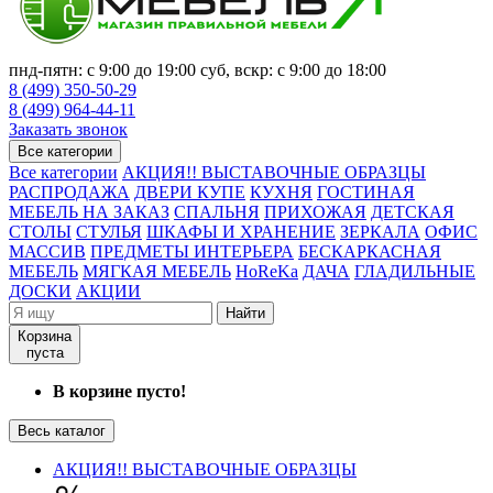
пнд-пятн: с 9:00 до 19:00 суб, вскр: с 9:00 до 18:00
8 (499) 350-50-29
8 (499) 964-44-11
Заказать звонок
Все категории
Все категории
АКЦИЯ!! ВЫСТАВОЧНЫЕ ОБРАЗЦЫ
РАСПРОДАЖА
ДВЕРИ КУПЕ
КУХНЯ
ГОСТИНАЯ
МЕБЕЛЬ НА ЗАКАЗ
СПАЛЬНЯ
ПРИХОЖАЯ
ДЕТСКАЯ
СТОЛЫ
СТУЛЬЯ
ШКАФЫ И ХРАНЕНИЕ
ЗЕРКАЛА
ОФИС
МАССИВ
ПРЕДМЕТЫ ИНТЕРЬЕРА
БЕСКАРКАСНАЯ
МЕБЕЛЬ
МЯГКАЯ МЕБЕЛЬ
HoReKa
ДАЧА
ГЛАДИЛЬНЫЕ
ДОСКИ
АКЦИИ
Найти
Корзина
пуста
В корзине пусто!
Весь каталог
АКЦИЯ!! ВЫСТАВОЧНЫЕ ОБРАЗЦЫ