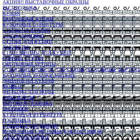
АКЦИЯ!! ВЫСТАВОЧНЫЕ ОБРАЗЦЫ
РАСПРОДАЖА
КУХНЯ
МОДУЛЬНЫЕ КУХНИ
КУХОННЫЕ ГАРНИТУРЫ
СТОЛЫ НА КУХНЮ
СТОЛЫ КНИЖКИ
СТУЛЬЯ ДЛЯ КУХНИ
ТАБУРЕТЫ
СТОЛЕШНИЦЫ ДЛЯ КУХНИ
БАРНЫЕ СТУЛЬЯ
ОБЕДЕННЫЕ ГРУППЫ
СТЕНОВЫЕ ПАНЕЛИ ДЛЯ КУХНИ (КУХОННЫЕ ФАРТУКИ
КУХОННЫЕ УГОЛКИ МЯГКИЕ
ДИВАНЫ НА КУХНЮ
МОЙКИ
ФИЛЬТРЫ ДЛЯ ВОДЫ
СМЕСИТЕЛИ
БЫТОВАЯ ТЕХНИКА
ВЫТЯЖКИ
КУХОННАЯ ФУРНИТУРА
ГОСТИНАЯ
СТЕНКИ В ГОСТИНУЮ
МОДУЛЬНЫЕ СИСТЕМЫ ДЛЯ ГОСТИНОЙ
ЭЛЕКТРОКАМИНЫ