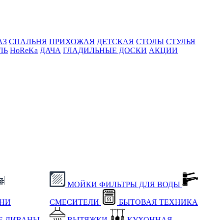
АЗ
СПАЛЬНЯ
ПРИХОЖАЯ
ДЕТСКАЯ
СТОЛЫ
СТУЛЬЯ
ЛЬ
HoReKa
ДАЧА
ГЛАДИЛЬНЫЕ ДОСКИ
АКЦИИ
МОЙКИ
ФИЛЬТРЫ ДЛЯ ВОДЫ
ХНИ
СМЕСИТЕЛИ
БЫТОВАЯ ТЕХНИКА
Е
ДИВАНЫ
ВЫТЯЖКИ
КУХОННАЯ