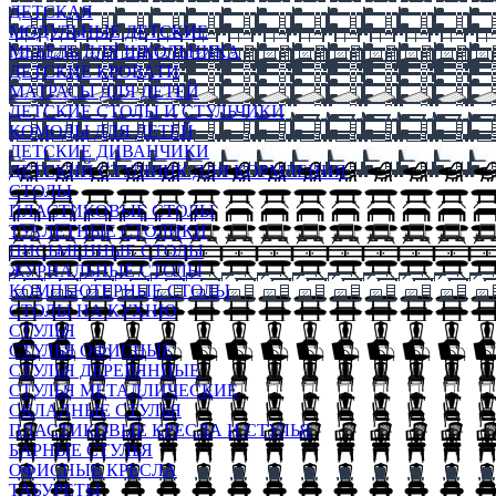
ДЕТСКАЯ
МОДУЛЬНЫЕ ДЕТСКИЕ
МЕБЕЛЬ ДЛЯ ШКОЛЬНИКА
ДЕТСКИЕ КРОВАТИ
МАТРАСЫ ДЛЯ ДЕТЕЙ
ДЕТСКИЕ СТОЛЫ И СТУЛЬЧИКИ
КОМОДЫ ДЛЯ ДЕТЕЙ
ДЕТСКИЕ ДИВАНЧИКИ
ДЕТСКИЙ СТУЛЬЧИК ДЛЯ КОРМЛЕНИЯ
СТОЛЫ
ПЛАСТИКОВЫЕ СТОЛЫ
ТУАЛЕТНЫЕ СТОЛИКИ
ПИСЬМЕННЫЕ СТОЛЫ
ЖУРНАЛЬНЫЕ СТОЛЫ
КОМПЬЮТЕРНЫЕ СТОЛЫ
СТОЛЫ НА КУХНЮ
СТУЛЬЯ
СТУЛЬЯ ОФИСНЫЕ
СТУЛЬЯ ДЕРЕВЯННЫЕ
СТУЛЬЯ МЕТАЛЛИЧЕСКИЕ
СКЛАДНЫЕ СТУЛЬЯ
ПЛАСТИКОВЫЕ КРЕСЛА И СТУЛЬЯ
БАРНЫЕ СТУЛЬЯ
ОФИСНЫЕ КРЕСЛА
ТАБУРЕТЫ