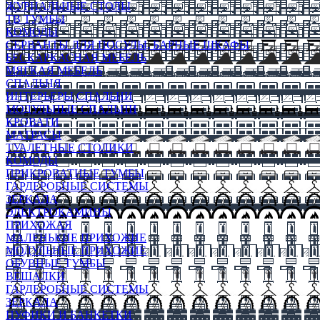
ЖУРНАЛЬНЫЕ СТОЛЫ
ТВ ТУМБЫ
КОМОДЫ
СЕРВАНТЫ ДЛЯ ПОСУДЫ, БАРНЫЕ ШКАФЫ
БЕСКАРКАСНАЯ МЕБЕЛЬ
МЯГКАЯ МЕБЕЛЬ
СПАЛЬНЯ
ИНТЕРЬЕРЫ СПАЛЬНИ
МОДУЛЬНЫЕ СПАЛЬНИ
КРОВАТИ
МАТРАСЫ
ТУАЛЕТНЫЕ СТОЛИКИ
КОМОДЫ
ПРИКРОВАТНЫЕ ТУМБЫ
ГАРДЕРОБНЫЕ СИСТЕМЫ
ЗЕРКАЛА
ЭЛЕКТРОКАМИНЫ
ПРИХОЖАЯ
МАЛЕНЬКИЕ ПРИХОЖИЕ
МОДУЛЬНЫЕ ПРИХОЖИЕ
ОБУВНЫЕ ТУМБЫ
ВЕШАЛКИ
ГАРДЕРОБНЫЕ СИСТЕМЫ
ЗЕРКАЛА
ПУФИКИ И БАНКЕТКИ