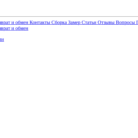
зврат и обмен
Контакты
Сборка
Замер
Статьи
Отзывы
Вопросы
зврат и обмен
ли