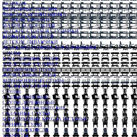
ДЕТСКАЯ
МОДУЛЬНЫЕ ДЕТСКИЕ
МЕБЕЛЬ ДЛЯ ШКОЛЬНИКА
ДЕТСКИЕ КРОВАТИ
МАТРАСЫ ДЛЯ ДЕТЕЙ
ДЕТСКИЕ СТОЛЫ И СТУЛЬЧИКИ
КОМОДЫ ДЛЯ ДЕТЕЙ
ДЕТСКИЕ ДИВАНЧИКИ
ДЕТСКИЙ СТУЛЬЧИК ДЛЯ КОРМЛЕНИЯ
СТОЛЫ
ПЛАСТИКОВЫЕ СТОЛЫ
ТУАЛЕТНЫЕ СТОЛИКИ
ПИСЬМЕННЫЕ СТОЛЫ
ЖУРНАЛЬНЫЕ СТОЛЫ
КОМПЬЮТЕРНЫЕ СТОЛЫ
СТОЛЫ НА КУХНЮ
СТУЛЬЯ
СТУЛЬЯ ОФИСНЫЕ
СТУЛЬЯ ДЕРЕВЯННЫЕ
СТУЛЬЯ МЕТАЛЛИЧЕСКИЕ
СКЛАДНЫЕ СТУЛЬЯ
ПЛАСТИКОВЫЕ КРЕСЛА И СТУЛЬЯ
БАРНЫЕ СТУЛЬЯ
ОФИСНЫЕ КРЕСЛА
ТАБУРЕТЫ