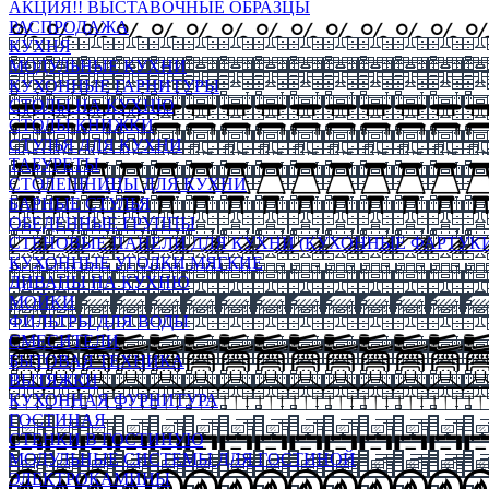
АКЦИЯ!! ВЫСТАВОЧНЫЕ ОБРАЗЦЫ
РАСПРОДАЖА
КУХНЯ
МОДУЛЬНЫЕ КУХНИ
КУХОННЫЕ ГАРНИТУРЫ
СТОЛЫ НА КУХНЮ
СТОЛЫ КНИЖКИ
СТУЛЬЯ ДЛЯ КУХНИ
ТАБУРЕТЫ
СТОЛЕШНИЦЫ ДЛЯ КУХНИ
БАРНЫЕ СТУЛЬЯ
ОБЕДЕННЫЕ ГРУППЫ
СТЕНОВЫЕ ПАНЕЛИ ДЛЯ КУХНИ (КУХОННЫЕ ФАРТУКИ
КУХОННЫЕ УГОЛКИ МЯГКИЕ
ДИВАНЫ НА КУХНЮ
МОЙКИ
ФИЛЬТРЫ ДЛЯ ВОДЫ
СМЕСИТЕЛИ
БЫТОВАЯ ТЕХНИКА
ВЫТЯЖКИ
КУХОННАЯ ФУРНИТУРА
ГОСТИНАЯ
СТЕНКИ В ГОСТИНУЮ
МОДУЛЬНЫЕ СИСТЕМЫ ДЛЯ ГОСТИНОЙ
ЭЛЕКТРОКАМИНЫ