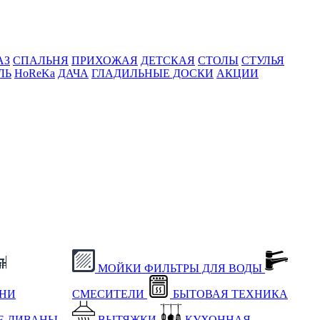
АЗ
СПАЛЬНЯ
ПРИХОЖАЯ
ДЕТСКАЯ
СТОЛЫ
СТУЛЬЯ
ЛЬ
HoReKa
ДАЧА
ГЛАДИЛЬНЫЕ ДОСКИ
АКЦИИ
МОЙКИ
ФИЛЬТРЫ ДЛЯ ВОДЫ
ХНИ
СМЕСИТЕЛИ
БЫТОВАЯ ТЕХНИКА
Е
ДИВАНЫ
ВЫТЯЖКИ
КУХОННАЯ