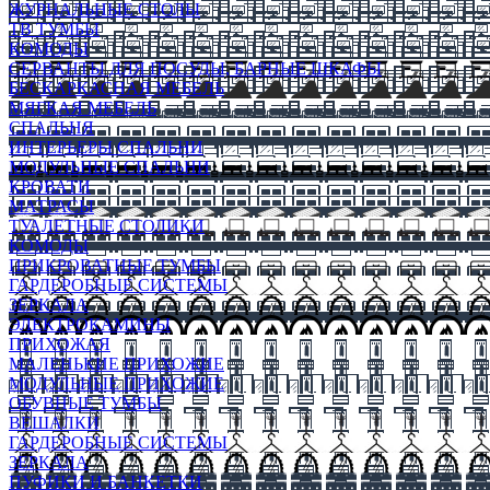
ЖУРНАЛЬНЫЕ СТОЛЫ
ТВ ТУМБЫ
КОМОДЫ
СЕРВАНТЫ ДЛЯ ПОСУДЫ, БАРНЫЕ ШКАФЫ
БЕСКАРКАСНАЯ МЕБЕЛЬ
МЯГКАЯ МЕБЕЛЬ
СПАЛЬНЯ
ИНТЕРЬЕРЫ СПАЛЬНИ
МОДУЛЬНЫЕ СПАЛЬНИ
КРОВАТИ
МАТРАСЫ
ТУАЛЕТНЫЕ СТОЛИКИ
КОМОДЫ
ПРИКРОВАТНЫЕ ТУМБЫ
ГАРДЕРОБНЫЕ СИСТЕМЫ
ЗЕРКАЛА
ЭЛЕКТРОКАМИНЫ
ПРИХОЖАЯ
МАЛЕНЬКИЕ ПРИХОЖИЕ
МОДУЛЬНЫЕ ПРИХОЖИЕ
ОБУВНЫЕ ТУМБЫ
ВЕШАЛКИ
ГАРДЕРОБНЫЕ СИСТЕМЫ
ЗЕРКАЛА
ПУФИКИ И БАНКЕТКИ