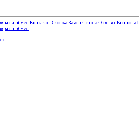
зврат и обмен
Контакты
Сборка
Замер
Статьи
Отзывы
Вопросы
зврат и обмен
ли