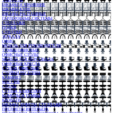
ТАБУРЕТЫ
ШКАФЫ И ХРАНЕНИЕ
ШКАФЫ-КУПЕ
ШКАФЫ-РАСПАШНЫЕ
ГАРДЕРОБНЫЕ СИСТЕМЫ
СТЕЛЛАЖИ
ПОЛКИ
СУНДУКИ
ЗЕРКАЛА
ОФИС
МЕБЕЛЬ ДЛЯ РУКОВОДИТЕЛЯ
ТУМБЫ ОФИСНЫЕ
ОФИСНЫЕ СТОЛЫ
МЕБЕЛЬ ДЛЯ ПЕРСОНАЛА
ОФИСНЫЕ КРЕСЛА
СТУЛЬЯ ОФИСНЫЕ
СТОЙКИ РЕСЕПШН
КАБИНЕТ
МАССИВ
СТОЛЫ
СТУЛЬЯ, БАНКЕТКИ
КОМОДЫ И ТУМБЫ
КРОВАТИ
ШКАФЫ, БУФЕТЫ, СТЕЛЛАЖИ
ПРЕДМЕТЫ ИНТЕРЬЕРА