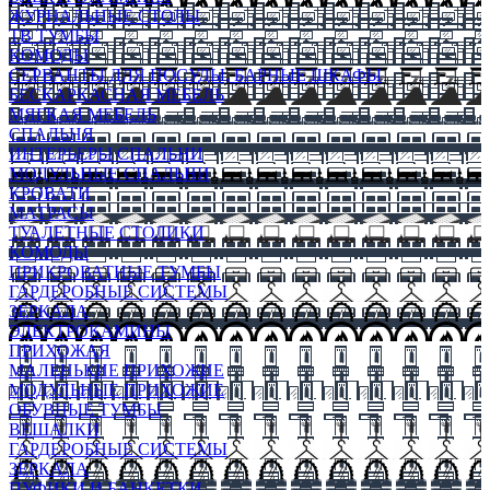
ЖУРНАЛЬНЫЕ СТОЛЫ
ТВ ТУМБЫ
КОМОДЫ
СЕРВАНТЫ ДЛЯ ПОСУДЫ, БАРНЫЕ ШКАФЫ
БЕСКАРКАСНАЯ МЕБЕЛЬ
МЯГКАЯ МЕБЕЛЬ
СПАЛЬНЯ
ИНТЕРЬЕРЫ СПАЛЬНИ
МОДУЛЬНЫЕ СПАЛЬНИ
КРОВАТИ
МАТРАСЫ
ТУАЛЕТНЫЕ СТОЛИКИ
КОМОДЫ
ПРИКРОВАТНЫЕ ТУМБЫ
ГАРДЕРОБНЫЕ СИСТЕМЫ
ЗЕРКАЛА
ЭЛЕКТРОКАМИНЫ
ПРИХОЖАЯ
МАЛЕНЬКИЕ ПРИХОЖИЕ
МОДУЛЬНЫЕ ПРИХОЖИЕ
ОБУВНЫЕ ТУМБЫ
ВЕШАЛКИ
ГАРДЕРОБНЫЕ СИСТЕМЫ
ЗЕРКАЛА
ПУФИКИ И БАНКЕТКИ