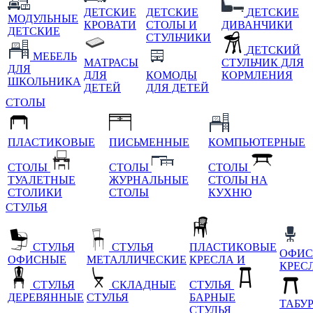
ДЕТСКИЕ
ДЕТСКИЕ
ДЕТСКИЕ
МОДУЛЬНЫЕ
КРОВАТИ
СТОЛЫ И
ДИВАНЧИКИ
ДЕТСКИЕ
СТУЛЬЧИКИ
ДЕТСКИЙ
МЕБЕЛЬ
МАТРАСЫ
СТУЛЬЧИК ДЛЯ
ДЛЯ
ДЛЯ
КОМОДЫ
КОРМЛЕНИЯ
ШКОЛЬНИКА
ДЕТЕЙ
ДЛЯ ДЕТЕЙ
СТОЛЫ
ПЛАСТИКОВЫЕ
ПИСЬМЕННЫЕ
КОМПЬЮТЕРНЫЕ
СТОЛЫ
СТОЛЫ
СТОЛЫ
ТУАЛЕТНЫЕ
ЖУРНАЛЬНЫЕ
СТОЛЫ НА
СТОЛИКИ
СТОЛЫ
КУХНЮ
СТУЛЬЯ
СТУЛЬЯ
СТУЛЬЯ
ПЛАСТИКОВЫЕ
ОФИС
ОФИСНЫЕ
МЕТАЛЛИЧЕСКИЕ
КРЕСЛА И
КРЕС
СТУЛЬЯ
СКЛАДНЫЕ
СТУЛЬЯ
ДЕРЕВЯННЫЕ
СТУЛЬЯ
БАРНЫЕ
ТАБУ
СТУЛЬЯ