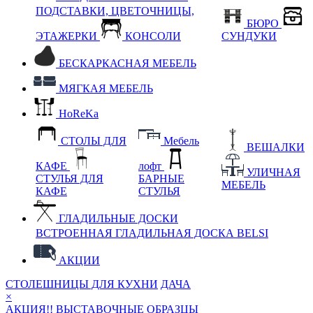
ПОДСТАВКИ, ЦВЕТОЧНИЦЫ,
БЮРО
ЭТАЖЕРКИ
КОНСОЛИ
СУНДУКИ
БЕСКАРКАСНАЯ МЕБЕЛЬ
МЯГКАЯ МЕБЕЛЬ
HoReKa
СТОЛЫ ДЛЯ
Мебель
ВЕШАЛКИ
КАФЕ
лофт
УЛИЧНАЯ
СТУЛЬЯ ДЛЯ
БАРНЫЕ
МЕБЕЛЬ
КАФЕ
СТУЛЬЯ
ГЛАДИЛЬНЫЕ ДОСКИ
ВСТРОЕННАЯ ГЛАДИЛЬНАЯ ДОСКА BELSI
АКЦИИ
СТОЛЕШНИЦЫ ДЛЯ КУХНИ
ДАЧА
×
АКЦИЯ!! ВЫСТАВОЧНЫЕ ОБРАЗЦЫ