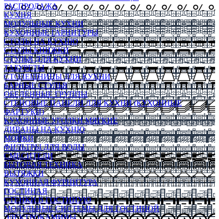
РАСПРОДАЖА
КУХНЯ
МОДУЛЬНЫЕ КУХНИ
КУХОННЫЕ ГАРНИТУРЫ
СТОЛЫ НА КУХНЮ
СТОЛЫ КНИЖКИ
СТУЛЬЯ ДЛЯ КУХНИ
ТАБУРЕТЫ
СТОЛЕШНИЦЫ ДЛЯ КУХНИ
БАРНЫЕ СТУЛЬЯ
ОБЕДЕННЫЕ ГРУППЫ
СТЕНОВЫЕ ПАНЕЛИ ДЛЯ КУХНИ (КУХОННЫЕ
ФАРТУКИ)
КУХОННЫЕ УГОЛКИ МЯГКИЕ
ДИВАНЫ НА КУХНЮ
МОЙКИ
ФИЛЬТРЫ ДЛЯ ВОДЫ
СМЕСИТЕЛИ
БЫТОВАЯ ТЕХНИКА
ВЫТЯЖКИ
КУХОННАЯ ФУРНИТУРА
ГОСТИНАЯ
СТЕНКИ В ГОСТИНУЮ
МОДУЛЬНЫЕ СИСТЕМЫ ДЛЯ ГОСТИНОЙ
ЭЛЕКТРОКАМИНЫ