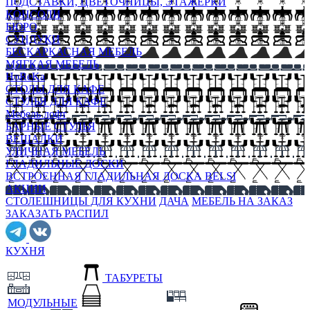
ПОДСТАВКИ, ЦВЕТОЧНИЦЫ, ЭТАЖЕРКИ
КОНСОЛИ
БЮРО
СУНДУКИ
БЕСКАРКАСНАЯ МЕБЕЛЬ
МЯГКАЯ МЕБЕЛЬ
HoReKa
СТОЛЫ ДЛЯ КАФЕ
СТУЛЬЯ ДЛЯ КАФЕ
Мебель лофт
БАРНЫЕ СТУЛЬЯ
ВЕШАЛКИ
УЛИЧНАЯ МЕБЕЛЬ
ГЛАДИЛЬНЫЕ ДОСКИ
ВСТРОЕННАЯ ГЛАДИЛЬНАЯ ДОСКА BELSI
АКЦИИ
СТОЛЕШНИЦЫ ДЛЯ КУХНИ
ДАЧА
МЕБЕЛЬ НА ЗАКАЗ
ЗАКАЗАТЬ РАСПИЛ
КУХНЯ
ТАБУРЕТЫ
МОДУЛЬНЫЕ