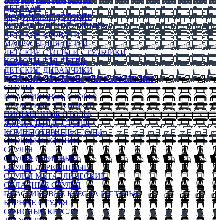
ДЕТСКАЯ
МОДУЛЬНЫЕ ДЕТСКИЕ
МЕБЕЛЬ ДЛЯ ШКОЛЬНИКА
ДЕТСКИЕ КРОВАТИ
МАТРАСЫ ДЛЯ ДЕТЕЙ
ДЕТСКИЕ СТОЛЫ И СТУЛЬЧИКИ
КОМОДЫ ДЛЯ ДЕТЕЙ
ДЕТСКИЕ ДИВАНЧИКИ
ДЕТСКИЙ СТУЛЬЧИК ДЛЯ КОРМЛЕНИЯ
СТОЛЫ
ПЛАСТИКОВЫЕ СТОЛЫ
ТУАЛЕТНЫЕ СТОЛИКИ
ПИСЬМЕННЫЕ СТОЛЫ
ЖУРНАЛЬНЫЕ СТОЛЫ
КОМПЬЮТЕРНЫЕ СТОЛЫ
СТОЛЫ НА КУХНЮ
СТУЛЬЯ
СТУЛЬЯ ОФИСНЫЕ
СТУЛЬЯ ДЕРЕВЯННЫЕ
СТУЛЬЯ МЕТАЛЛИЧЕСКИЕ
СКЛАДНЫЕ СТУЛЬЯ
ПЛАСТИКОВЫЕ КРЕСЛА И СТУЛЬЯ
БАРНЫЕ СТУЛЬЯ
ОФИСНЫЕ КРЕСЛА