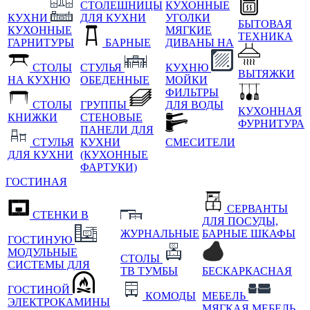
СТОЛЕШНИЦЫ
КУХОННЫЕ
КУХНИ
ДЛЯ КУХНИ
УГОЛКИ
БЫТОВАЯ
КУХОННЫЕ
МЯГКИЕ
ТЕХНИКА
ГАРНИТУРЫ
БАРНЫЕ
ДИВАНЫ НА
СТОЛЫ
СТУЛЬЯ
КУХНЮ
ВЫТЯЖКИ
НА КУХНЮ
ОБЕДЕННЫЕ
МОЙКИ
ФИЛЬТРЫ
СТОЛЫ
ГРУППЫ
ДЛЯ ВОДЫ
КУХОННАЯ
КНИЖКИ
СТЕНОВЫЕ
ФУРНИТУРА
ПАНЕЛИ ДЛЯ
СТУЛЬЯ
КУХНИ
СМЕСИТЕЛИ
ДЛЯ КУХНИ
(КУХОННЫЕ
ФАРТУКИ)
ГОСТИНАЯ
СЕРВАНТЫ
СТЕНКИ В
ДЛЯ ПОСУДЫ,
ЖУРНАЛЬНЫЕ
БАРНЫЕ ШКАФЫ
ГОСТИНУЮ
МОДУЛЬНЫЕ
СТОЛЫ
СИСТЕМЫ ДЛЯ
ТВ ТУМБЫ
БЕСКАРКАСНАЯ
ГОСТИНОЙ
КОМОДЫ
МЕБЕЛЬ
ЭЛЕКТРОКАМИНЫ
МЯГКАЯ МЕБЕЛЬ