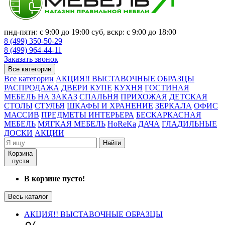
пнд-пятн: с 9:00 до 19:00 суб, вскр: с 9:00 до 18:00
8 (499) 350-50-29
8 (499) 964-44-11
Заказать звонок
Все категории
Все категории
АКЦИЯ!! ВЫСТАВОЧНЫЕ ОБРАЗЦЫ
РАСПРОДАЖА
ДВЕРИ КУПЕ
КУХНЯ
ГОСТИНАЯ
МЕБЕЛЬ НА ЗАКАЗ
СПАЛЬНЯ
ПРИХОЖАЯ
ДЕТСКАЯ
СТОЛЫ
СТУЛЬЯ
ШКАФЫ И ХРАНЕНИЕ
ЗЕРКАЛА
ОФИС
МАССИВ
ПРЕДМЕТЫ ИНТЕРЬЕРА
БЕСКАРКАСНАЯ
МЕБЕЛЬ
МЯГКАЯ МЕБЕЛЬ
HoReKa
ДАЧА
ГЛАДИЛЬНЫЕ
ДОСКИ
АКЦИИ
Найти
Корзина
пуста
В корзине пусто!
Весь каталог
АКЦИЯ!! ВЫСТАВОЧНЫЕ ОБРАЗЦЫ