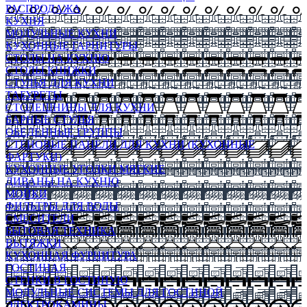
РАСПРОДАЖА
КУХНЯ
МОДУЛЬНЫЕ КУХНИ
КУХОННЫЕ ГАРНИТУРЫ
СТОЛЫ НА КУХНЮ
СТОЛЫ КНИЖКИ
СТУЛЬЯ ДЛЯ КУХНИ
ТАБУРЕТЫ
СТОЛЕШНИЦЫ ДЛЯ КУХНИ
БАРНЫЕ СТУЛЬЯ
ОБЕДЕННЫЕ ГРУППЫ
СТЕНОВЫЕ ПАНЕЛИ ДЛЯ КУХНИ (КУХОННЫЕ
ФАРТУКИ)
КУХОННЫЕ УГОЛКИ МЯГКИЕ
ДИВАНЫ НА КУХНЮ
МОЙКИ
ФИЛЬТРЫ ДЛЯ ВОДЫ
СМЕСИТЕЛИ
БЫТОВАЯ ТЕХНИКА
ВЫТЯЖКИ
КУХОННАЯ ФУРНИТУРА
ГОСТИНАЯ
СТЕНКИ В ГОСТИНУЮ
МОДУЛЬНЫЕ СИСТЕМЫ ДЛЯ ГОСТИНОЙ
ЭЛЕКТРОКАМИНЫ