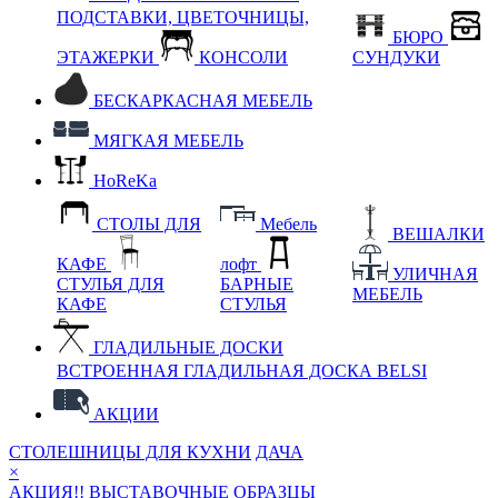
ПОДСТАВКИ, ЦВЕТОЧНИЦЫ,
БЮРО
ЭТАЖЕРКИ
КОНСОЛИ
СУНДУКИ
БЕСКАРКАСНАЯ МЕБЕЛЬ
МЯГКАЯ МЕБЕЛЬ
HoReKa
СТОЛЫ ДЛЯ
Мебель
ВЕШАЛКИ
КАФЕ
лофт
УЛИЧНАЯ
СТУЛЬЯ ДЛЯ
БАРНЫЕ
МЕБЕЛЬ
КАФЕ
СТУЛЬЯ
ГЛАДИЛЬНЫЕ ДОСКИ
ВСТРОЕННАЯ ГЛАДИЛЬНАЯ ДОСКА BELSI
АКЦИИ
СТОЛЕШНИЦЫ ДЛЯ КУХНИ
ДАЧА
×
АКЦИЯ!! ВЫСТАВОЧНЫЕ ОБРАЗЦЫ