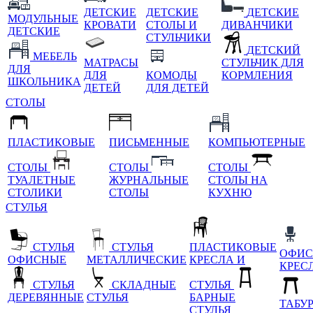
ДЕТСКИЕ
ДЕТСКИЕ
ДЕТСКИЕ
МОДУЛЬНЫЕ
КРОВАТИ
СТОЛЫ И
ДИВАНЧИКИ
ДЕТСКИЕ
СТУЛЬЧИКИ
ДЕТСКИЙ
МЕБЕЛЬ
МАТРАСЫ
СТУЛЬЧИК ДЛЯ
ДЛЯ
ДЛЯ
КОМОДЫ
КОРМЛЕНИЯ
ШКОЛЬНИКА
ДЕТЕЙ
ДЛЯ ДЕТЕЙ
СТОЛЫ
ПЛАСТИКОВЫЕ
ПИСЬМЕННЫЕ
КОМПЬЮТЕРНЫЕ
СТОЛЫ
СТОЛЫ
СТОЛЫ
ТУАЛЕТНЫЕ
ЖУРНАЛЬНЫЕ
СТОЛЫ НА
СТОЛИКИ
СТОЛЫ
КУХНЮ
СТУЛЬЯ
СТУЛЬЯ
СТУЛЬЯ
ПЛАСТИКОВЫЕ
ОФИС
ОФИСНЫЕ
МЕТАЛЛИЧЕСКИЕ
КРЕСЛА И
КРЕС
СТУЛЬЯ
СКЛАДНЫЕ
СТУЛЬЯ
ДЕРЕВЯННЫЕ
СТУЛЬЯ
БАРНЫЕ
ТАБУ
СТУЛЬЯ