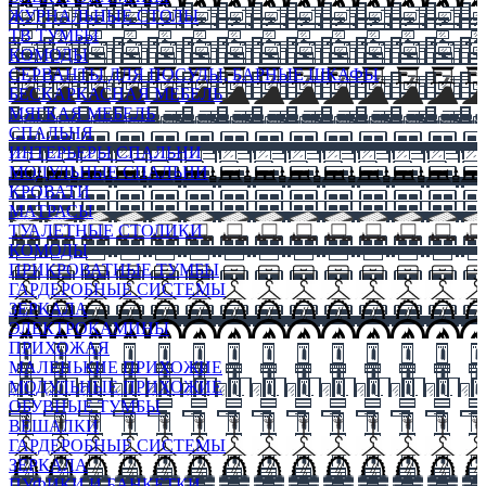
ЖУРНАЛЬНЫЕ СТОЛЫ
ТВ ТУМБЫ
КОМОДЫ
СЕРВАНТЫ ДЛЯ ПОСУДЫ, БАРНЫЕ ШКАФЫ
БЕСКАРКАСНАЯ МЕБЕЛЬ
МЯГКАЯ МЕБЕЛЬ
СПАЛЬНЯ
ИНТЕРЬЕРЫ СПАЛЬНИ
МОДУЛЬНЫЕ СПАЛЬНИ
КРОВАТИ
МАТРАСЫ
ТУАЛЕТНЫЕ СТОЛИКИ
КОМОДЫ
ПРИКРОВАТНЫЕ ТУМБЫ
ГАРДЕРОБНЫЕ СИСТЕМЫ
ЗЕРКАЛА
ЭЛЕКТРОКАМИНЫ
ПРИХОЖАЯ
МАЛЕНЬКИЕ ПРИХОЖИЕ
МОДУЛЬНЫЕ ПРИХОЖИЕ
ОБУВНЫЕ ТУМБЫ
ВЕШАЛКИ
ГАРДЕРОБНЫЕ СИСТЕМЫ
ЗЕРКАЛА
ПУФИКИ И БАНКЕТКИ