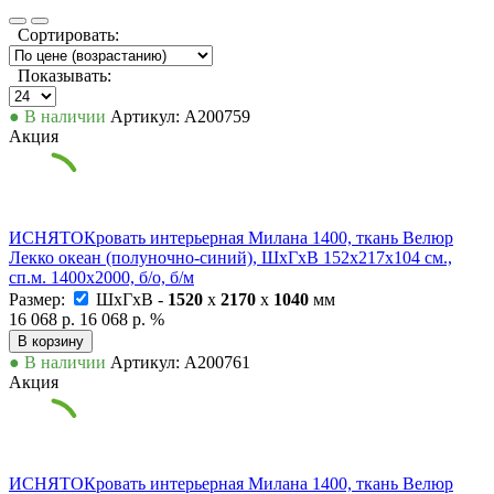
Сортировать:
Показывать:
● В наличии
Артикул: А200759
Акция
ИСНЯТОКровать интерьерная Милана 1400, ткань Велюр
Лекко океан (полуночно-синий), ШхГхВ 152х217х104 см.,
сп.м. 1400х2000, б/о, б/м
Размер:
ШxГxВ -
1520
x
2170
x
1040
мм
16 068 р.
16 068 р.
%
В корзину
● В наличии
Артикул: А200761
Акция
ИСНЯТОКровать интерьерная Милана 1400, ткань Велюр