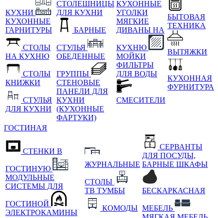
СТОЛЕШНИЦЫ
КУХОННЫЕ
КУХНИ
ДЛЯ КУХНИ
УГОЛКИ
БЫТОВАЯ
КУХОННЫЕ
МЯГКИЕ
ТЕХНИКА
ГАРНИТУРЫ
БАРНЫЕ
ДИВАНЫ НА
СТОЛЫ
СТУЛЬЯ
КУХНЮ
ВЫТЯЖКИ
НА КУХНЮ
ОБЕДЕННЫЕ
МОЙКИ
ФИЛЬТРЫ
СТОЛЫ
ГРУППЫ
ДЛЯ ВОДЫ
КУХОННАЯ
КНИЖКИ
СТЕНОВЫЕ
ФУРНИТУРА
ПАНЕЛИ ДЛЯ
СТУЛЬЯ
КУХНИ
СМЕСИТЕЛИ
ДЛЯ КУХНИ
(КУХОННЫЕ
ФАРТУКИ)
ГОСТИНАЯ
СЕРВАНТЫ
СТЕНКИ В
ДЛЯ ПОСУДЫ,
ЖУРНАЛЬНЫЕ
БАРНЫЕ ШКАФЫ
ГОСТИНУЮ
МОДУЛЬНЫЕ
СТОЛЫ
СИСТЕМЫ ДЛЯ
ТВ ТУМБЫ
БЕСКАРКАСНАЯ
ГОСТИНОЙ
КОМОДЫ
МЕБЕЛЬ
ЭЛЕКТРОКАМИНЫ
МЯГКАЯ МЕБЕЛЬ