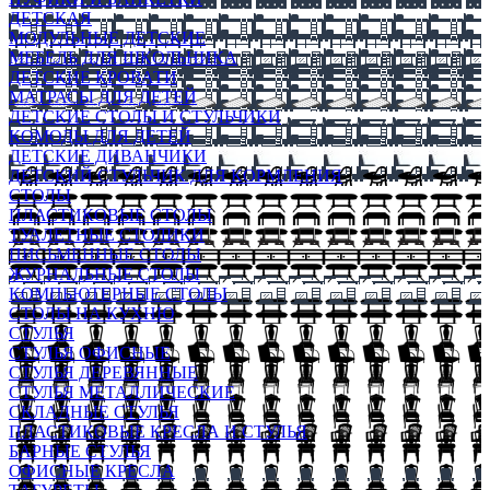
ДЕТСКАЯ
МОДУЛЬНЫЕ ДЕТСКИЕ
МЕБЕЛЬ ДЛЯ ШКОЛЬНИКА
ДЕТСКИЕ КРОВАТИ
МАТРАСЫ ДЛЯ ДЕТЕЙ
ДЕТСКИЕ СТОЛЫ И СТУЛЬЧИКИ
КОМОДЫ ДЛЯ ДЕТЕЙ
ДЕТСКИЕ ДИВАНЧИКИ
ДЕТСКИЙ СТУЛЬЧИК ДЛЯ КОРМЛЕНИЯ
СТОЛЫ
ПЛАСТИКОВЫЕ СТОЛЫ
ТУАЛЕТНЫЕ СТОЛИКИ
ПИСЬМЕННЫЕ СТОЛЫ
ЖУРНАЛЬНЫЕ СТОЛЫ
КОМПЬЮТЕРНЫЕ СТОЛЫ
СТОЛЫ НА КУХНЮ
СТУЛЬЯ
СТУЛЬЯ ОФИСНЫЕ
СТУЛЬЯ ДЕРЕВЯННЫЕ
СТУЛЬЯ МЕТАЛЛИЧЕСКИЕ
СКЛАДНЫЕ СТУЛЬЯ
ПЛАСТИКОВЫЕ КРЕСЛА И СТУЛЬЯ
БАРНЫЕ СТУЛЬЯ
ОФИСНЫЕ КРЕСЛА