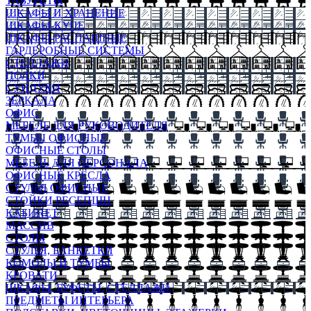
ТАБУРЕТЫ
ШКАФЫ И ХРАНЕНИЕ
ШКАФЫ-КУПЕ
ШКАФЫ-РАСПАШНЫЕ
ГАРДЕРОБНЫЕ СИСТЕМЫ
СТЕЛЛАЖИ
ПОЛКИ
СУНДУКИ
ЗЕРКАЛА
ОФИС
МЕБЕЛЬ ДЛЯ РУКОВОДИТЕЛЯ
ТУМБЫ ОФИСНЫЕ
ОФИСНЫЕ СТОЛЫ
МЕБЕЛЬ ДЛЯ ПЕРСОНАЛА
ОФИСНЫЕ КРЕСЛА
СТУЛЬЯ ОФИСНЫЕ
СТОЙКИ РЕСЕПШН
КАБИНЕТ
МАССИВ
СТОЛЫ
СТУЛЬЯ, БАНКЕТКИ
КОМОДЫ И ТУМБЫ
КРОВАТИ
ШКАФЫ, БУФЕТЫ, СТЕЛЛАЖИ
ПРЕДМЕТЫ ИНТЕРЬЕРА