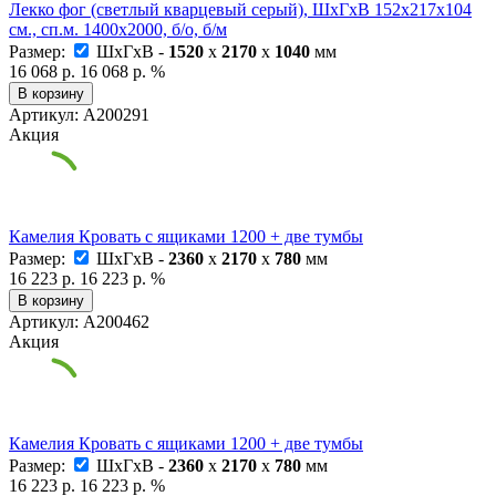
Лекко фог (светлый кварцевый серый), ШхГхВ 152х217х104
см., сп.м. 1400х2000, б/о, б/м
Размер:
ШxГxВ -
1520
x
2170
x
1040
мм
16 068 р.
16 068 р.
%
В корзину
Артикул: А200291
Акция
Камелия Кровать с ящиками 1200 + две тумбы
Размер:
ШxГxВ -
2360
x
2170
x
780
мм
16 223 р.
16 223 р.
%
В корзину
Артикул: А200462
Акция
Камелия Кровать с ящиками 1200 + две тумбы
Размер:
ШxГxВ -
2360
x
2170
x
780
мм
16 223 р.
16 223 р.
%