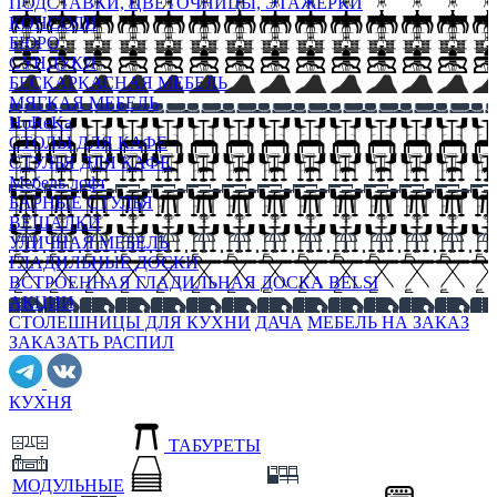
ПОДСТАВКИ, ЦВЕТОЧНИЦЫ, ЭТАЖЕРКИ
КОНСОЛИ
БЮРО
СУНДУКИ
БЕСКАРКАСНАЯ МЕБЕЛЬ
МЯГКАЯ МЕБЕЛЬ
HoReKa
СТОЛЫ ДЛЯ КАФЕ
СТУЛЬЯ ДЛЯ КАФЕ
Мебель лофт
БАРНЫЕ СТУЛЬЯ
ВЕШАЛКИ
УЛИЧНАЯ МЕБЕЛЬ
ГЛАДИЛЬНЫЕ ДОСКИ
ВСТРОЕННАЯ ГЛАДИЛЬНАЯ ДОСКА BELSI
АКЦИИ
СТОЛЕШНИЦЫ ДЛЯ КУХНИ
ДАЧА
МЕБЕЛЬ НА ЗАКАЗ
ЗАКАЗАТЬ РАСПИЛ
КУХНЯ
ТАБУРЕТЫ
МОДУЛЬНЫЕ