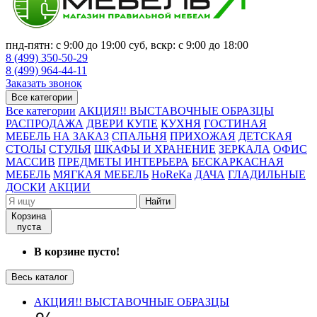
пнд-пятн: с 9:00 до 19:00 суб, вскр: с 9:00 до 18:00
8 (499) 350-50-29
8 (499) 964-44-11
Заказать звонок
Все категории
Все категории
АКЦИЯ!! ВЫСТАВОЧНЫЕ ОБРАЗЦЫ
РАСПРОДАЖА
ДВЕРИ КУПЕ
КУХНЯ
ГОСТИНАЯ
МЕБЕЛЬ НА ЗАКАЗ
СПАЛЬНЯ
ПРИХОЖАЯ
ДЕТСКАЯ
СТОЛЫ
СТУЛЬЯ
ШКАФЫ И ХРАНЕНИЕ
ЗЕРКАЛА
ОФИС
МАССИВ
ПРЕДМЕТЫ ИНТЕРЬЕРА
БЕСКАРКАСНАЯ
МЕБЕЛЬ
МЯГКАЯ МЕБЕЛЬ
HoReKa
ДАЧА
ГЛАДИЛЬНЫЕ
ДОСКИ
АКЦИИ
Найти
Корзина
пуста
В корзине пусто!
Весь каталог
АКЦИЯ!! ВЫСТАВОЧНЫЕ ОБРАЗЦЫ