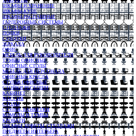
ТАБУРЕТЫ
ШКАФЫ И ХРАНЕНИЕ
ШКАФЫ-КУПЕ
ШКАФЫ-РАСПАШНЫЕ
ГАРДЕРОБНЫЕ СИСТЕМЫ
СТЕЛЛАЖИ
ПОЛКИ
СУНДУКИ
ЗЕРКАЛА
ОФИС
МЕБЕЛЬ ДЛЯ РУКОВОДИТЕЛЯ
ТУМБЫ ОФИСНЫЕ
ОФИСНЫЕ СТОЛЫ
МЕБЕЛЬ ДЛЯ ПЕРСОНАЛА
ОФИСНЫЕ КРЕСЛА
СТУЛЬЯ ОФИСНЫЕ
СТОЙКИ РЕСЕПШН
КАБИНЕТ
МАССИВ
СТОЛЫ
СТУЛЬЯ, БАНКЕТКИ
КОМОДЫ И ТУМБЫ
КРОВАТИ
ШКАФЫ, БУФЕТЫ, СТЕЛЛАЖИ
ПРЕДМЕТЫ ИНТЕРЬЕРА