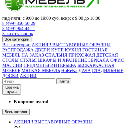
пнд-пятн: с 9:00 до 19:00 суб, вскр: с 9:00 до 18:00
8 (499) 350-50-29
8 (499) 964-44-11
Заказать звонок
Все категории
Все категории
АКЦИЯ!! ВЫСТАВОЧНЫЕ ОБРАЗЦЫ
РАСПРОДАЖА
ДВЕРИ КУПЕ
КУХНЯ
ГОСТИНАЯ
МЕБЕЛЬ НА ЗАКАЗ
СПАЛЬНЯ
ПРИХОЖАЯ
ДЕТСКАЯ
СТОЛЫ
СТУЛЬЯ
ШКАФЫ И ХРАНЕНИЕ
ЗЕРКАЛА
ОФИС
МАССИВ
ПРЕДМЕТЫ ИНТЕРЬЕРА
БЕСКАРКАСНАЯ
МЕБЕЛЬ
МЯГКАЯ МЕБЕЛЬ
HoReKa
ДАЧА
ГЛАДИЛЬНЫЕ
ДОСКИ
АКЦИИ
Найти
Корзина
пуста
В корзине пусто!
Весь каталог
АКЦИЯ!! ВЫСТАВОЧНЫЕ ОБРАЗЦЫ