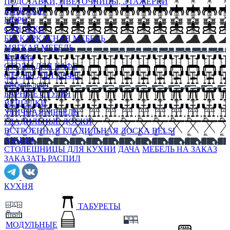
ПОДСТАВКИ, ЦВЕТОЧНИЦЫ, ЭТАЖЕРКИ
КОНСОЛИ
БЮРО
СУНДУКИ
БЕСКАРКАСНАЯ МЕБЕЛЬ
МЯГКАЯ МЕБЕЛЬ
HoReKa
СТОЛЫ ДЛЯ КАФЕ
СТУЛЬЯ ДЛЯ КАФЕ
Мебель лофт
БАРНЫЕ СТУЛЬЯ
ВЕШАЛКИ
УЛИЧНАЯ МЕБЕЛЬ
ГЛАДИЛЬНЫЕ ДОСКИ
ВСТРОЕННАЯ ГЛАДИЛЬНАЯ ДОСКА BELSI
АКЦИИ
СТОЛЕШНИЦЫ ДЛЯ КУХНИ
ДАЧА
МЕБЕЛЬ НА ЗАКАЗ
ЗАКАЗАТЬ РАСПИЛ
КУХНЯ
ТАБУРЕТЫ
МОДУЛЬНЫЕ