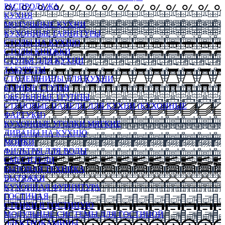
РАСПРОДАЖА
КУХНЯ
МОДУЛЬНЫЕ КУХНИ
КУХОННЫЕ ГАРНИТУРЫ
СТОЛЫ НА КУХНЮ
СТОЛЫ КНИЖКИ
СТУЛЬЯ ДЛЯ КУХНИ
ТАБУРЕТЫ
СТОЛЕШНИЦЫ ДЛЯ КУХНИ
БАРНЫЕ СТУЛЬЯ
ОБЕДЕННЫЕ ГРУППЫ
СТЕНОВЫЕ ПАНЕЛИ ДЛЯ КУХНИ (КУХОННЫЕ
ФАРТУКИ)
КУХОННЫЕ УГОЛКИ МЯГКИЕ
ДИВАНЫ НА КУХНЮ
МОЙКИ
ФИЛЬТРЫ ДЛЯ ВОДЫ
СМЕСИТЕЛИ
БЫТОВАЯ ТЕХНИКА
ВЫТЯЖКИ
КУХОННАЯ ФУРНИТУРА
ГОСТИНАЯ
СТЕНКИ В ГОСТИНУЮ
МОДУЛЬНЫЕ СИСТЕМЫ ДЛЯ ГОСТИНОЙ
ЭЛЕКТРОКАМИНЫ