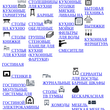
СТОЛЕШНИЦЫ
КУХОННЫЕ
КУХНИ
ДЛЯ КУХНИ
УГОЛКИ
БЫТОВАЯ
КУХОННЫЕ
МЯГКИЕ
ТЕХНИКА
ГАРНИТУРЫ
БАРНЫЕ
ДИВАНЫ НА
СТОЛЫ
СТУЛЬЯ
КУХНЮ
ВЫТЯЖКИ
НА КУХНЮ
ОБЕДЕННЫЕ
МОЙКИ
ФИЛЬТРЫ
СТОЛЫ
ГРУППЫ
ДЛЯ ВОДЫ
КУХОННАЯ
КНИЖКИ
СТЕНОВЫЕ
ФУРНИТУРА
ПАНЕЛИ ДЛЯ
СТУЛЬЯ
КУХНИ
СМЕСИТЕЛИ
ДЛЯ КУХНИ
(КУХОННЫЕ
ФАРТУКИ)
ГОСТИНАЯ
СЕРВАНТЫ
СТЕНКИ В
ДЛЯ ПОСУДЫ,
ЖУРНАЛЬНЫЕ
БАРНЫЕ ШКАФЫ
ГОСТИНУЮ
МОДУЛЬНЫЕ
СТОЛЫ
СИСТЕМЫ ДЛЯ
ТВ ТУМБЫ
БЕСКАРКАСНАЯ
ГОСТИНОЙ
КОМОДЫ
МЕБЕЛЬ
ЭЛЕКТРОКАМИНЫ
МЯГКАЯ МЕБЕЛЬ