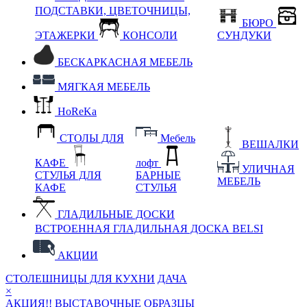
ПОДСТАВКИ, ЦВЕТОЧНИЦЫ,
БЮРО
ЭТАЖЕРКИ
КОНСОЛИ
СУНДУКИ
БЕСКАРКАСНАЯ МЕБЕЛЬ
МЯГКАЯ МЕБЕЛЬ
HoReKa
СТОЛЫ ДЛЯ
Мебель
ВЕШАЛКИ
КАФЕ
лофт
УЛИЧНАЯ
СТУЛЬЯ ДЛЯ
БАРНЫЕ
МЕБЕЛЬ
КАФЕ
СТУЛЬЯ
ГЛАДИЛЬНЫЕ ДОСКИ
ВСТРОЕННАЯ ГЛАДИЛЬНАЯ ДОСКА BELSI
АКЦИИ
СТОЛЕШНИЦЫ ДЛЯ КУХНИ
ДАЧА
×
АКЦИЯ!! ВЫСТАВОЧНЫЕ ОБРАЗЦЫ