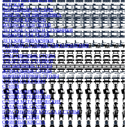
ДЕТСКАЯ
МОДУЛЬНЫЕ ДЕТСКИЕ
МЕБЕЛЬ ДЛЯ ШКОЛЬНИКА
ДЕТСКИЕ КРОВАТИ
МАТРАСЫ ДЛЯ ДЕТЕЙ
ДЕТСКИЕ СТОЛЫ И СТУЛЬЧИКИ
КОМОДЫ ДЛЯ ДЕТЕЙ
ДЕТСКИЕ ДИВАНЧИКИ
ДЕТСКИЙ СТУЛЬЧИК ДЛЯ КОРМЛЕНИЯ
СТОЛЫ
ПЛАСТИКОВЫЕ СТОЛЫ
ТУАЛЕТНЫЕ СТОЛИКИ
ПИСЬМЕННЫЕ СТОЛЫ
ЖУРНАЛЬНЫЕ СТОЛЫ
КОМПЬЮТЕРНЫЕ СТОЛЫ
СТОЛЫ НА КУХНЮ
СТУЛЬЯ
СТУЛЬЯ ОФИСНЫЕ
СТУЛЬЯ ДЕРЕВЯННЫЕ
СТУЛЬЯ МЕТАЛЛИЧЕСКИЕ
СКЛАДНЫЕ СТУЛЬЯ
ПЛАСТИКОВЫЕ КРЕСЛА И СТУЛЬЯ
БАРНЫЕ СТУЛЬЯ
ОФИСНЫЕ КРЕСЛА