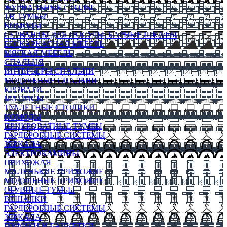
ЖУРНАЛЬНЫЕ СТОЛЫ
ТВ ТУМБЫ
КОМОДЫ
СЕРВАНТЫ ДЛЯ ПОСУДЫ, БАРНЫЕ ШКАФЫ
БЕСКАРКАСНАЯ МЕБЕЛЬ
МЯГКАЯ МЕБЕЛЬ
СПАЛЬНЯ
ИНТЕРЬЕРЫ СПАЛЬНИ
МОДУЛЬНЫЕ СПАЛЬНИ
КРОВАТИ
МАТРАСЫ
ТУАЛЕТНЫЕ СТОЛИКИ
КОМОДЫ
ПРИКРОВАТНЫЕ ТУМБЫ
ГАРДЕРОБНЫЕ СИСТЕМЫ
ЗЕРКАЛА
ЭЛЕКТРОКАМИНЫ
ПРИХОЖАЯ
МАЛЕНЬКИЕ ПРИХОЖИЕ
МОДУЛЬНЫЕ ПРИХОЖИЕ
ОБУВНЫЕ ТУМБЫ
ВЕШАЛКИ
ГАРДЕРОБНЫЕ СИСТЕМЫ
ЗЕРКАЛА
ПУФИКИ И БАНКЕТКИ