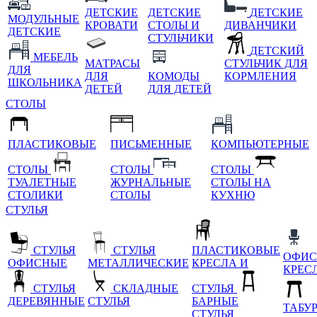
ДЕТСКИЕ
ДЕТСКИЕ
ДЕТСКИЕ
МОДУЛЬНЫЕ
КРОВАТИ
СТОЛЫ И
ДИВАНЧИКИ
ДЕТСКИЕ
СТУЛЬЧИКИ
ДЕТСКИЙ
МЕБЕЛЬ
МАТРАСЫ
СТУЛЬЧИК ДЛЯ
ДЛЯ
ДЛЯ
КОМОДЫ
КОРМЛЕНИЯ
ШКОЛЬНИКА
ДЕТЕЙ
ДЛЯ ДЕТЕЙ
СТОЛЫ
ПЛАСТИКОВЫЕ
ПИСЬМЕННЫЕ
КОМПЬЮТЕРНЫЕ
СТОЛЫ
СТОЛЫ
СТОЛЫ
ТУАЛЕТНЫЕ
ЖУРНАЛЬНЫЕ
СТОЛЫ НА
СТОЛИКИ
СТОЛЫ
КУХНЮ
СТУЛЬЯ
СТУЛЬЯ
СТУЛЬЯ
ПЛАСТИКОВЫЕ
ОФИС
ОФИСНЫЕ
МЕТАЛЛИЧЕСКИЕ
КРЕСЛА И
КРЕС
СТУЛЬЯ
СКЛАДНЫЕ
СТУЛЬЯ
ДЕРЕВЯННЫЕ
СТУЛЬЯ
БАРНЫЕ
ТАБУ
СТУЛЬЯ