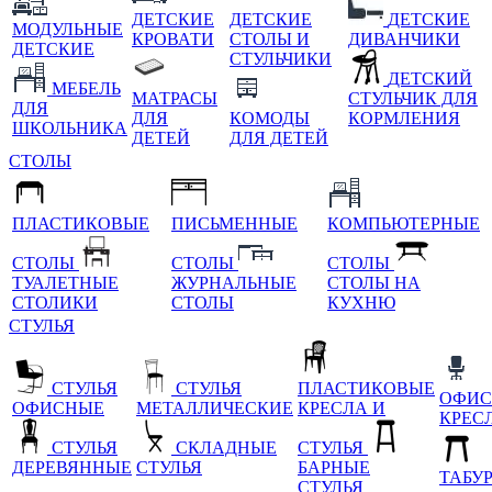
ДЕТСКИЕ
ДЕТСКИЕ
ДЕТСКИЕ
МОДУЛЬНЫЕ
КРОВАТИ
СТОЛЫ И
ДИВАНЧИКИ
ДЕТСКИЕ
СТУЛЬЧИКИ
ДЕТСКИЙ
МЕБЕЛЬ
МАТРАСЫ
СТУЛЬЧИК ДЛЯ
ДЛЯ
ДЛЯ
КОМОДЫ
КОРМЛЕНИЯ
ШКОЛЬНИКА
ДЕТЕЙ
ДЛЯ ДЕТЕЙ
СТОЛЫ
ПЛАСТИКОВЫЕ
ПИСЬМЕННЫЕ
КОМПЬЮТЕРНЫЕ
СТОЛЫ
СТОЛЫ
СТОЛЫ
ТУАЛЕТНЫЕ
ЖУРНАЛЬНЫЕ
СТОЛЫ НА
СТОЛИКИ
СТОЛЫ
КУХНЮ
СТУЛЬЯ
СТУЛЬЯ
СТУЛЬЯ
ПЛАСТИКОВЫЕ
ОФИС
ОФИСНЫЕ
МЕТАЛЛИЧЕСКИЕ
КРЕСЛА И
КРЕС
СТУЛЬЯ
СКЛАДНЫЕ
СТУЛЬЯ
ДЕРЕВЯННЫЕ
СТУЛЬЯ
БАРНЫЕ
ТАБУ
СТУЛЬЯ