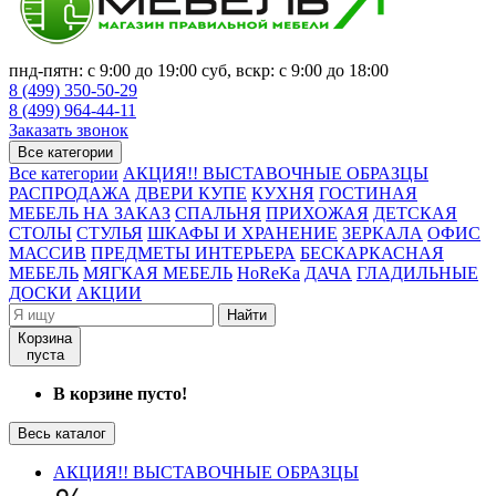
пнд-пятн: с 9:00 до 19:00 суб, вскр: с 9:00 до 18:00
8 (499) 350-50-29
8 (499) 964-44-11
Заказать звонок
Все категории
Все категории
АКЦИЯ!! ВЫСТАВОЧНЫЕ ОБРАЗЦЫ
РАСПРОДАЖА
ДВЕРИ КУПЕ
КУХНЯ
ГОСТИНАЯ
МЕБЕЛЬ НА ЗАКАЗ
СПАЛЬНЯ
ПРИХОЖАЯ
ДЕТСКАЯ
СТОЛЫ
СТУЛЬЯ
ШКАФЫ И ХРАНЕНИЕ
ЗЕРКАЛА
ОФИС
МАССИВ
ПРЕДМЕТЫ ИНТЕРЬЕРА
БЕСКАРКАСНАЯ
МЕБЕЛЬ
МЯГКАЯ МЕБЕЛЬ
HoReKa
ДАЧА
ГЛАДИЛЬНЫЕ
ДОСКИ
АКЦИИ
Найти
Корзина
пуста
В корзине пусто!
Весь каталог
АКЦИЯ!! ВЫСТАВОЧНЫЕ ОБРАЗЦЫ