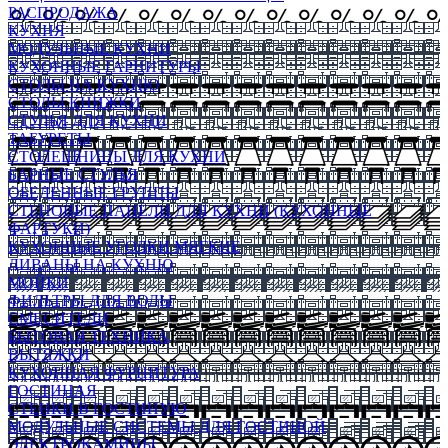
РАСПРОДАЖА
КУХНЯ
МОДУЛЬНЫЕ КУХНИ
КУХОННЫЕ ГАРНИТУРЫ
СТОЛЫ НА КУХНЮ
СТОЛЫ КНИЖКИ
СТУЛЬЯ ДЛЯ КУХНИ
ТАБУРЕТЫ
СТОЛЕШНИЦЫ ДЛЯ КУХНИ
БАРНЫЕ СТУЛЬЯ
ОБЕДЕННЫЕ ГРУППЫ
СТЕНОВЫЕ ПАНЕЛИ ДЛЯ КУХНИ (КУХОННЫЕ
ФАРТУКИ)
КУХОННЫЕ УГОЛКИ МЯГКИЕ
ДИВАНЫ НА КУХНЮ
МОЙКИ
ФИЛЬТРЫ ДЛЯ ВОДЫ
СМЕСИТЕЛИ
БЫТОВАЯ ТЕХНИКА
ВЫТЯЖКИ
КУХОННАЯ ФУРНИТУРА
ГОСТИНАЯ
СТЕНКИ В ГОСТИНУЮ
МОДУЛЬНЫЕ СИСТЕМЫ ДЛЯ ГОСТИНОЙ
ЭЛЕКТРОКАМИНЫ