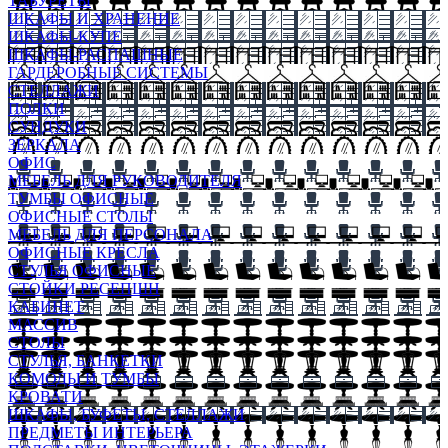
ТАБУРЕТЫ
ШКАФЫ И ХРАНЕНИЕ
ШКАФЫ-КУПЕ
ШКАФЫ-РАСПАШНЫЕ
ГАРДЕРОБНЫЕ СИСТЕМЫ
СТЕЛЛАЖИ
ПОЛКИ
СУНДУКИ
ЗЕРКАЛА
ОФИС
МЕБЕЛЬ ДЛЯ РУКОВОДИТЕЛЯ
ТУМБЫ ОФИСНЫЕ
ОФИСНЫЕ СТОЛЫ
МЕБЕЛЬ ДЛЯ ПЕРСОНАЛА
ОФИСНЫЕ КРЕСЛА
СТУЛЬЯ ОФИСНЫЕ
СТОЙКИ РЕСЕПШН
КАБИНЕТ
МАССИВ
СТОЛЫ
СТУЛЬЯ, БАНКЕТКИ
КОМОДЫ И ТУМБЫ
КРОВАТИ
ШКАФЫ, БУФЕТЫ, СТЕЛЛАЖИ
ПРЕДМЕТЫ ИНТЕРЬЕРА