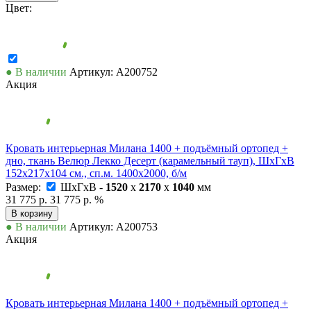
Цвет:
● В наличии
Артикул: А200752
Акция
Кровать интерьерная Милана 1400 + подъёмный ортопед +
дно, ткань Велюр Лекко Десерт (карамельный тауп), ШхГхВ
152х217х104 см., сп.м. 1400х2000, б/м
Размер:
ШxГxВ -
1520
x
2170
x
1040
мм
31 775 р.
31 775 р.
%
В корзину
● В наличии
Артикул: А200753
Акция
Кровать интерьерная Милана 1400 + подъёмный ортопед +