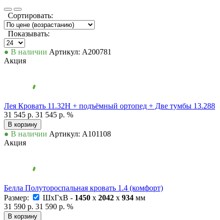
Сортировать:
Показывать:
● В наличии
Артикул: А200781
Акция
Лея Кровать 11.32Н + подъёмный ортопед + Две тумбы 13.288
31 545 р.
31 545 р.
%
В корзину
● В наличии
Артикул: А101108
Акция
Белла Полутороспальная кровать 1.4 (комфорт)
Размер:
ШxГxВ -
1450
x
2042
x
934
мм
31 590 р.
31 590 р.
%
В корзину