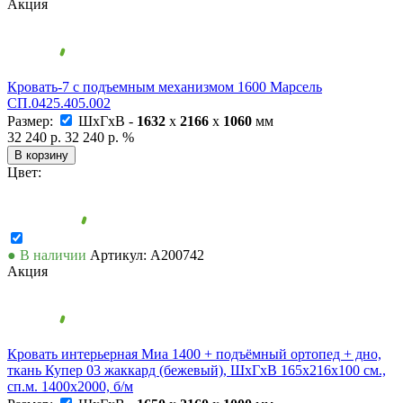
Акция
Кровать-7 с подъемным механизмом 1600 Марсель
СП.0425.405.002
Размер:
ШxГxВ -
1632
x
2166
x
1060
мм
32 240 р.
32 240 р.
%
В корзину
Цвет:
● В наличии
Артикул: А200742
Акция
Кровать интерьерная Миа 1400 + подъёмный ортопед + дно,
ткань Купер 03 жаккард (бежевый), ШхГхВ 165х216х100 см.,
сп.м. 1400х2000, б/м