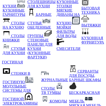
СТОЛЕШНИЦЫ
КУХОННЫЕ
КУХНИ
ДЛЯ КУХНИ
УГОЛКИ
БЫТОВАЯ
КУХОННЫЕ
МЯГКИЕ
ТЕХНИКА
ГАРНИТУРЫ
БАРНЫЕ
ДИВАНЫ НА
СТОЛЫ
СТУЛЬЯ
КУХНЮ
ВЫТЯЖКИ
НА КУХНЮ
ОБЕДЕННЫЕ
МОЙКИ
ФИЛЬТРЫ
СТОЛЫ
ГРУППЫ
ДЛЯ ВОДЫ
КУХОННАЯ
КНИЖКИ
СТЕНОВЫЕ
ФУРНИТУРА
ПАНЕЛИ ДЛЯ
СТУЛЬЯ
КУХНИ
СМЕСИТЕЛИ
ДЛЯ КУХНИ
(КУХОННЫЕ
ФАРТУКИ)
ГОСТИНАЯ
СЕРВАНТЫ
СТЕНКИ В
ДЛЯ ПОСУДЫ,
ЖУРНАЛЬНЫЕ
БАРНЫЕ ШКАФЫ
ГОСТИНУЮ
МОДУЛЬНЫЕ
СТОЛЫ
СИСТЕМЫ ДЛЯ
ТВ ТУМБЫ
БЕСКАРКАСНАЯ
ГОСТИНОЙ
КОМОДЫ
МЕБЕЛЬ
ЭЛЕКТРОКАМИНЫ
МЯГКАЯ МЕБЕЛЬ