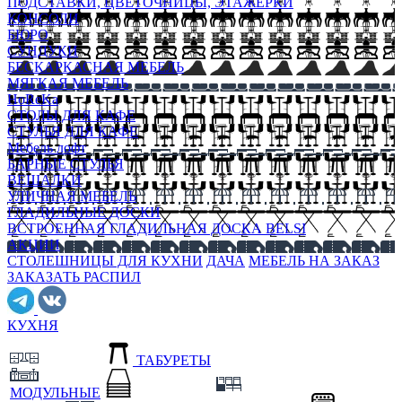
ПОДСТАВКИ, ЦВЕТОЧНИЦЫ, ЭТАЖЕРКИ
КОНСОЛИ
БЮРО
СУНДУКИ
БЕСКАРКАСНАЯ МЕБЕЛЬ
МЯГКАЯ МЕБЕЛЬ
HoReKa
СТОЛЫ ДЛЯ КАФЕ
СТУЛЬЯ ДЛЯ КАФЕ
Мебель лофт
БАРНЫЕ СТУЛЬЯ
ВЕШАЛКИ
УЛИЧНАЯ МЕБЕЛЬ
ГЛАДИЛЬНЫЕ ДОСКИ
ВСТРОЕННАЯ ГЛАДИЛЬНАЯ ДОСКА BELSI
АКЦИИ
СТОЛЕШНИЦЫ ДЛЯ КУХНИ
ДАЧА
МЕБЕЛЬ НА ЗАКАЗ
ЗАКАЗАТЬ РАСПИЛ
КУХНЯ
ТАБУРЕТЫ
МОДУЛЬНЫЕ