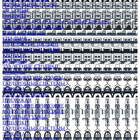
ЖУРНАЛЬНЫЕ СТОЛЫ
ТВ ТУМБЫ
КОМОДЫ
СЕРВАНТЫ ДЛЯ ПОСУДЫ, БАРНЫЕ ШКАФЫ
БЕСКАРКАСНАЯ МЕБЕЛЬ
МЯГКАЯ МЕБЕЛЬ
СПАЛЬНЯ
ИНТЕРЬЕРЫ СПАЛЬНИ
МОДУЛЬНЫЕ СПАЛЬНИ
КРОВАТИ
МАТРАСЫ
ТУАЛЕТНЫЕ СТОЛИКИ
КОМОДЫ
ПРИКРОВАТНЫЕ ТУМБЫ
ГАРДЕРОБНЫЕ СИСТЕМЫ
ЗЕРКАЛА
ЭЛЕКТРОКАМИНЫ
ПРИХОЖАЯ
МАЛЕНЬКИЕ ПРИХОЖИЕ
МОДУЛЬНЫЕ ПРИХОЖИЕ
ОБУВНЫЕ ТУМБЫ
ВЕШАЛКИ
ГАРДЕРОБНЫЕ СИСТЕМЫ
ЗЕРКАЛА
ПУФИКИ И БАНКЕТКИ