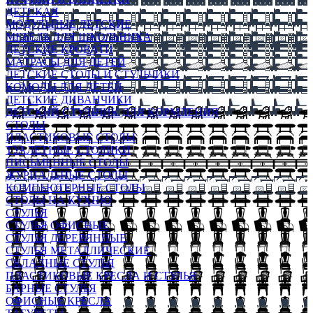
ДЕТСКАЯ
МОДУЛЬНЫЕ ДЕТСКИЕ
МЕБЕЛЬ ДЛЯ ШКОЛЬНИКА
ДЕТСКИЕ КРОВАТИ
МАТРАСЫ ДЛЯ ДЕТЕЙ
ДЕТСКИЕ СТОЛЫ И СТУЛЬЧИКИ
КОМОДЫ ДЛЯ ДЕТЕЙ
ДЕТСКИЕ ДИВАНЧИКИ
ДЕТСКИЙ СТУЛЬЧИК ДЛЯ КОРМЛЕНИЯ
СТОЛЫ
ПЛАСТИКОВЫЕ СТОЛЫ
ТУАЛЕТНЫЕ СТОЛИКИ
ПИСЬМЕННЫЕ СТОЛЫ
ЖУРНАЛЬНЫЕ СТОЛЫ
КОМПЬЮТЕРНЫЕ СТОЛЫ
СТОЛЫ НА КУХНЮ
СТУЛЬЯ
СТУЛЬЯ ОФИСНЫЕ
СТУЛЬЯ ДЕРЕВЯННЫЕ
СТУЛЬЯ МЕТАЛЛИЧЕСКИЕ
СКЛАДНЫЕ СТУЛЬЯ
ПЛАСТИКОВЫЕ КРЕСЛА И СТУЛЬЯ
БАРНЫЕ СТУЛЬЯ
ОФИСНЫЕ КРЕСЛА