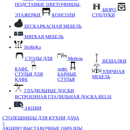
ПОДСТАВКИ, ЦВЕТОЧНИЦЫ,
БЮРО
ЭТАЖЕРКИ
КОНСОЛИ
СУНДУКИ
БЕСКАРКАСНАЯ МЕБЕЛЬ
МЯГКАЯ МЕБЕЛЬ
HoReKa
СТОЛЫ ДЛЯ
Мебель
ВЕШАЛКИ
КАФЕ
лофт
УЛИЧНАЯ
СТУЛЬЯ ДЛЯ
БАРНЫЕ
МЕБЕЛЬ
КАФЕ
СТУЛЬЯ
ГЛАДИЛЬНЫЕ ДОСКИ
ВСТРОЕННАЯ ГЛАДИЛЬНАЯ ДОСКА BELSI
АКЦИИ
СТОЛЕШНИЦЫ ДЛЯ КУХНИ
ДАЧА
×
АКЦИЯ!! ВЫСТАВОЧНЫЕ ОБРАЗЦЫ