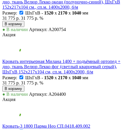
дно, ткань Велюр Лекко океан (полуночно-синий), ШхГхВ
152х217х104 см., сп.м. 1400х2000, б/м
Размер:
ШxГxВ -
1520
x
2170
x
1040
мм
31 775 р.
31 775 р.
%
В корзину
● В наличии
Артикул: А200754
Акция
Кровать интерьерная Милана 1400 + подъёмный ортопед +
дно, ткань Велюр Лекко фог (светлый кварцевый серый),
ШхГхВ 152х217х104 см, сп.м. 1400х2000, б/м
Размер:
ШxГxВ -
1520
x
2170
x
1040
мм
31 775 р.
31 775 р.
%
В корзину
● В наличии
Артикул: А204400
Акция
Кровать-3 1800 Парма Нео СП.0418.409.002