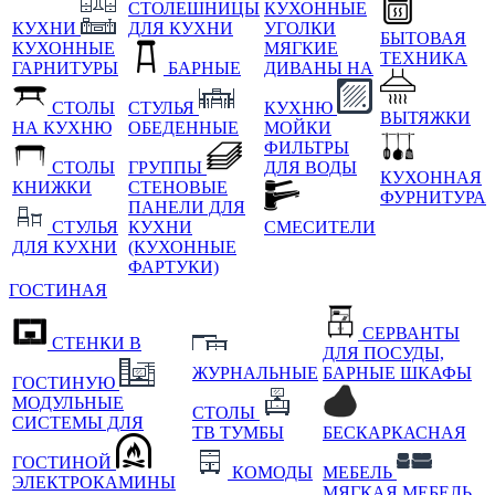
СТОЛЕШНИЦЫ
КУХОННЫЕ
КУХНИ
ДЛЯ КУХНИ
УГОЛКИ
БЫТОВАЯ
КУХОННЫЕ
МЯГКИЕ
ТЕХНИКА
ГАРНИТУРЫ
БАРНЫЕ
ДИВАНЫ НА
СТОЛЫ
СТУЛЬЯ
КУХНЮ
ВЫТЯЖКИ
НА КУХНЮ
ОБЕДЕННЫЕ
МОЙКИ
ФИЛЬТРЫ
СТОЛЫ
ГРУППЫ
ДЛЯ ВОДЫ
КУХОННАЯ
КНИЖКИ
СТЕНОВЫЕ
ФУРНИТУРА
ПАНЕЛИ ДЛЯ
СТУЛЬЯ
КУХНИ
СМЕСИТЕЛИ
ДЛЯ КУХНИ
(КУХОННЫЕ
ФАРТУКИ)
ГОСТИНАЯ
СЕРВАНТЫ
СТЕНКИ В
ДЛЯ ПОСУДЫ,
ЖУРНАЛЬНЫЕ
БАРНЫЕ ШКАФЫ
ГОСТИНУЮ
МОДУЛЬНЫЕ
СТОЛЫ
СИСТЕМЫ ДЛЯ
ТВ ТУМБЫ
БЕСКАРКАСНАЯ
ГОСТИНОЙ
КОМОДЫ
МЕБЕЛЬ
ЭЛЕКТРОКАМИНЫ
МЯГКАЯ МЕБЕЛЬ