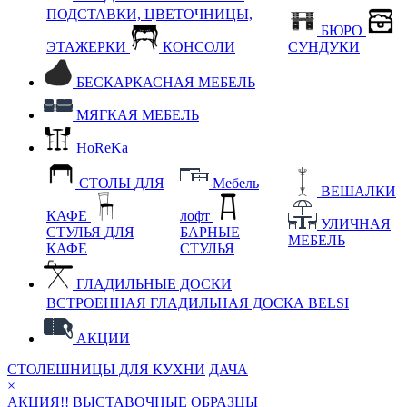
ПОДСТАВКИ, ЦВЕТОЧНИЦЫ,
БЮРО
ЭТАЖЕРКИ
КОНСОЛИ
СУНДУКИ
БЕСКАРКАСНАЯ МЕБЕЛЬ
МЯГКАЯ МЕБЕЛЬ
HoReKa
СТОЛЫ ДЛЯ
Мебель
ВЕШАЛКИ
КАФЕ
лофт
УЛИЧНАЯ
СТУЛЬЯ ДЛЯ
БАРНЫЕ
МЕБЕЛЬ
КАФЕ
СТУЛЬЯ
ГЛАДИЛЬНЫЕ ДОСКИ
ВСТРОЕННАЯ ГЛАДИЛЬНАЯ ДОСКА BELSI
АКЦИИ
СТОЛЕШНИЦЫ ДЛЯ КУХНИ
ДАЧА
×
АКЦИЯ!! ВЫСТАВОЧНЫЕ ОБРАЗЦЫ