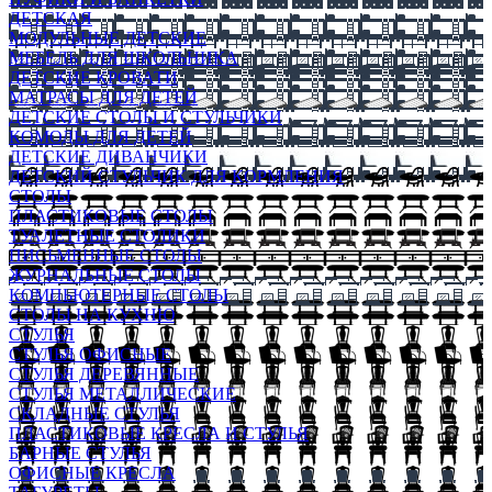
ДЕТСКАЯ
МОДУЛЬНЫЕ ДЕТСКИЕ
МЕБЕЛЬ ДЛЯ ШКОЛЬНИКА
ДЕТСКИЕ КРОВАТИ
МАТРАСЫ ДЛЯ ДЕТЕЙ
ДЕТСКИЕ СТОЛЫ И СТУЛЬЧИКИ
КОМОДЫ ДЛЯ ДЕТЕЙ
ДЕТСКИЕ ДИВАНЧИКИ
ДЕТСКИЙ СТУЛЬЧИК ДЛЯ КОРМЛЕНИЯ
СТОЛЫ
ПЛАСТИКОВЫЕ СТОЛЫ
ТУАЛЕТНЫЕ СТОЛИКИ
ПИСЬМЕННЫЕ СТОЛЫ
ЖУРНАЛЬНЫЕ СТОЛЫ
КОМПЬЮТЕРНЫЕ СТОЛЫ
СТОЛЫ НА КУХНЮ
СТУЛЬЯ
СТУЛЬЯ ОФИСНЫЕ
СТУЛЬЯ ДЕРЕВЯННЫЕ
СТУЛЬЯ МЕТАЛЛИЧЕСКИЕ
СКЛАДНЫЕ СТУЛЬЯ
ПЛАСТИКОВЫЕ КРЕСЛА И СТУЛЬЯ
БАРНЫЕ СТУЛЬЯ
ОФИСНЫЕ КРЕСЛА