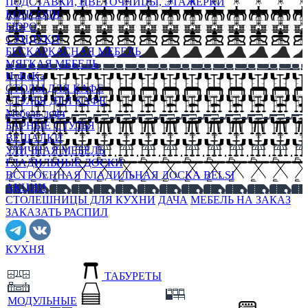
ПОДСТАВКИ, ЦВЕТОЧНИЦЫ, ЭТАЖЕРКИ
КОНСОЛИ
БЮРО
СУНДУКИ
БЕСКАРКАСНАЯ МЕБЕЛЬ
МЯГКАЯ МЕБЕЛЬ
HoReKa
СТОЛЫ ДЛЯ КАФЕ
СТУЛЬЯ ДЛЯ КАФЕ
Мебель лофт
БАРНЫЕ СТУЛЬЯ
ВЕШАЛКИ
УЛИЧНАЯ МЕБЕЛЬ
ГЛАДИЛЬНЫЕ ДОСКИ
ВСТРОЕННАЯ ГЛАДИЛЬНАЯ ДОСКА BELSI
АКЦИИ
СТОЛЕШНИЦЫ ДЛЯ КУХНИ
ДАЧА
МЕБЕЛЬ НА ЗАКАЗ
ЗАКАЗАТЬ РАСПИЛ
КУХНЯ
ТАБУРЕТЫ
МОДУЛЬНЫЕ