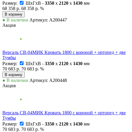
Размер:
ШxГxВ -
3350
x
2120
x
1430
мм
68 358 р.
68 358 р.
%
В корзину
● В наличии
Артикул: А200447
Акция
Версаль СВ-04МИК Кровать 1800 с короной + ортопед + две
Тумбы
Размер:
ШxГxВ -
3350
x
2120
x
1430
мм
70 683 р.
70 683 р.
%
В корзину
● В наличии
Артикул: А200448
Акция
Версаль СВ-04МИК Кровать 1800 с короной + ортопед + две
Тумбы
Размер:
ШxГxВ -
3350
x
2120
x
1430
мм
70 683 р.
70 683 р.
%