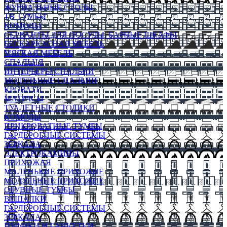
ЖУРНАЛЬНЫЕ СТОЛЫ
ТВ ТУМБЫ
КОМОДЫ
СЕРВАНТЫ ДЛЯ ПОСУДЫ, БАРНЫЕ ШКАФЫ
БЕСКАРКАСНАЯ МЕБЕЛЬ
МЯГКАЯ МЕБЕЛЬ
СПАЛЬНЯ
ИНТЕРЬЕРЫ СПАЛЬНИ
МОДУЛЬНЫЕ СПАЛЬНИ
КРОВАТИ
МАТРАСЫ
ТУАЛЕТНЫЕ СТОЛИКИ
КОМОДЫ
ПРИКРОВАТНЫЕ ТУМБЫ
ГАРДЕРОБНЫЕ СИСТЕМЫ
ЗЕРКАЛА
ЭЛЕКТРОКАМИНЫ
ПРИХОЖАЯ
МАЛЕНЬКИЕ ПРИХОЖИЕ
МОДУЛЬНЫЕ ПРИХОЖИЕ
ОБУВНЫЕ ТУМБЫ
ВЕШАЛКИ
ГАРДЕРОБНЫЕ СИСТЕМЫ
ЗЕРКАЛА
ПУФИКИ И БАНКЕТКИ