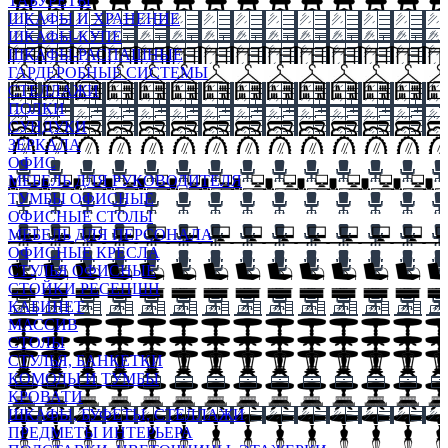
ТАБУРЕТЫ
ШКАФЫ И ХРАНЕНИЕ
ШКАФЫ-КУПЕ
ШКАФЫ-РАСПАШНЫЕ
ГАРДЕРОБНЫЕ СИСТЕМЫ
СТЕЛЛАЖИ
ПОЛКИ
СУНДУКИ
ЗЕРКАЛА
ОФИС
МЕБЕЛЬ ДЛЯ РУКОВОДИТЕЛЯ
ТУМБЫ ОФИСНЫЕ
ОФИСНЫЕ СТОЛЫ
МЕБЕЛЬ ДЛЯ ПЕРСОНАЛА
ОФИСНЫЕ КРЕСЛА
СТУЛЬЯ ОФИСНЫЕ
СТОЙКИ РЕСЕПШН
КАБИНЕТ
МАССИВ
СТОЛЫ
СТУЛЬЯ, БАНКЕТКИ
КОМОДЫ И ТУМБЫ
КРОВАТИ
ШКАФЫ, БУФЕТЫ, СТЕЛЛАЖИ
ПРЕДМЕТЫ ИНТЕРЬЕРА