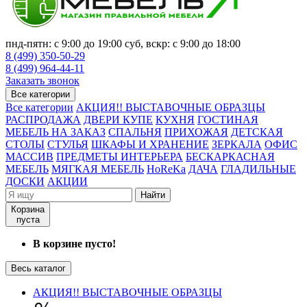
пнд-пятн: с 9:00 до 19:00 суб, вскр: с 9:00 до 18:00
8 (499) 350-50-29
8 (499) 964-44-11
Заказать звонок
Все категории
Все категории
АКЦИЯ!! ВЫСТАВОЧНЫЕ ОБРАЗЦЫ
РАСПРОДАЖА
ДВЕРИ КУПЕ
КУХНЯ
ГОСТИНАЯ
МЕБЕЛЬ НА ЗАКАЗ
СПАЛЬНЯ
ПРИХОЖАЯ
ДЕТСКАЯ
СТОЛЫ
СТУЛЬЯ
ШКАФЫ И ХРАНЕНИЕ
ЗЕРКАЛА
ОФИС
МАССИВ
ПРЕДМЕТЫ ИНТЕРЬЕРА
БЕСКАРКАСНАЯ
МЕБЕЛЬ
МЯГКАЯ МЕБЕЛЬ
HoReKa
ДАЧА
ГЛАДИЛЬНЫЕ
ДОСКИ
АКЦИИ
Найти
Корзина
пуста
В корзине пусто!
Весь каталог
АКЦИЯ!! ВЫСТАВОЧНЫЕ ОБРАЗЦЫ