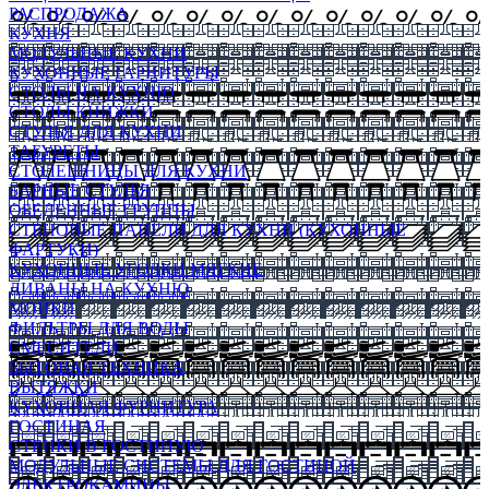
РАСПРОДАЖА
КУХНЯ
МОДУЛЬНЫЕ КУХНИ
КУХОННЫЕ ГАРНИТУРЫ
СТОЛЫ НА КУХНЮ
СТОЛЫ КНИЖКИ
СТУЛЬЯ ДЛЯ КУХНИ
ТАБУРЕТЫ
СТОЛЕШНИЦЫ ДЛЯ КУХНИ
БАРНЫЕ СТУЛЬЯ
ОБЕДЕННЫЕ ГРУППЫ
СТЕНОВЫЕ ПАНЕЛИ ДЛЯ КУХНИ (КУХОННЫЕ
ФАРТУКИ)
КУХОННЫЕ УГОЛКИ МЯГКИЕ
ДИВАНЫ НА КУХНЮ
МОЙКИ
ФИЛЬТРЫ ДЛЯ ВОДЫ
СМЕСИТЕЛИ
БЫТОВАЯ ТЕХНИКА
ВЫТЯЖКИ
КУХОННАЯ ФУРНИТУРА
ГОСТИНАЯ
СТЕНКИ В ГОСТИНУЮ
МОДУЛЬНЫЕ СИСТЕМЫ ДЛЯ ГОСТИНОЙ
ЭЛЕКТРОКАМИНЫ