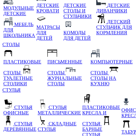
ДЕТСКИЕ
ДЕТСКИЕ
ДЕТСКИЕ
МОДУЛЬНЫЕ
КРОВАТИ
СТОЛЫ И
ДИВАНЧИКИ
ДЕТСКИЕ
СТУЛЬЧИКИ
ДЕТСКИЙ
МЕБЕЛЬ
МАТРАСЫ
СТУЛЬЧИК ДЛЯ
ДЛЯ
ДЛЯ
КОМОДЫ
КОРМЛЕНИЯ
ШКОЛЬНИКА
ДЕТЕЙ
ДЛЯ ДЕТЕЙ
СТОЛЫ
ПЛАСТИКОВЫЕ
ПИСЬМЕННЫЕ
КОМПЬЮТЕРНЫЕ
СТОЛЫ
СТОЛЫ
СТОЛЫ
ТУАЛЕТНЫЕ
ЖУРНАЛЬНЫЕ
СТОЛЫ НА
СТОЛИКИ
СТОЛЫ
КУХНЮ
СТУЛЬЯ
СТУЛЬЯ
СТУЛЬЯ
ПЛАСТИКОВЫЕ
ОФИС
ОФИСНЫЕ
МЕТАЛЛИЧЕСКИЕ
КРЕСЛА И
КРЕС
СТУЛЬЯ
СКЛАДНЫЕ
СТУЛЬЯ
ДЕРЕВЯННЫЕ
СТУЛЬЯ
БАРНЫЕ
ТАБУ
СТУЛЬЯ