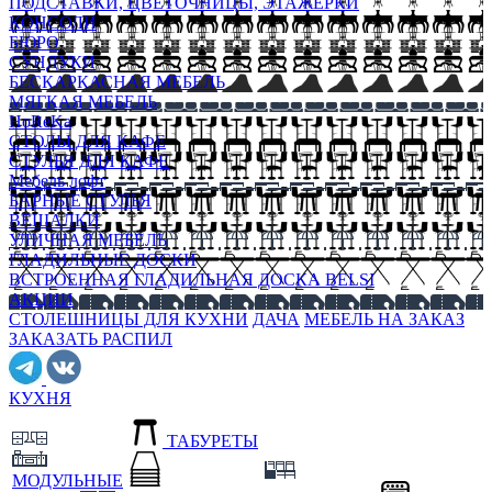
ПОДСТАВКИ, ЦВЕТОЧНИЦЫ, ЭТАЖЕРКИ
КОНСОЛИ
БЮРО
СУНДУКИ
БЕСКАРКАСНАЯ МЕБЕЛЬ
МЯГКАЯ МЕБЕЛЬ
HoReKa
СТОЛЫ ДЛЯ КАФЕ
СТУЛЬЯ ДЛЯ КАФЕ
Мебель лофт
БАРНЫЕ СТУЛЬЯ
ВЕШАЛКИ
УЛИЧНАЯ МЕБЕЛЬ
ГЛАДИЛЬНЫЕ ДОСКИ
ВСТРОЕННАЯ ГЛАДИЛЬНАЯ ДОСКА BELSI
АКЦИИ
СТОЛЕШНИЦЫ ДЛЯ КУХНИ
ДАЧА
МЕБЕЛЬ НА ЗАКАЗ
ЗАКАЗАТЬ РАСПИЛ
КУХНЯ
ТАБУРЕТЫ
МОДУЛЬНЫЕ