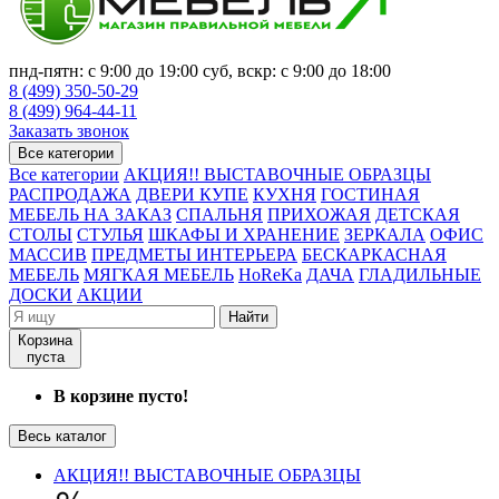
пнд-пятн: с 9:00 до 19:00 суб, вскр: с 9:00 до 18:00
8 (499) 350-50-29
8 (499) 964-44-11
Заказать звонок
Все категории
Все категории
АКЦИЯ!! ВЫСТАВОЧНЫЕ ОБРАЗЦЫ
РАСПРОДАЖА
ДВЕРИ КУПЕ
КУХНЯ
ГОСТИНАЯ
МЕБЕЛЬ НА ЗАКАЗ
СПАЛЬНЯ
ПРИХОЖАЯ
ДЕТСКАЯ
СТОЛЫ
СТУЛЬЯ
ШКАФЫ И ХРАНЕНИЕ
ЗЕРКАЛА
ОФИС
МАССИВ
ПРЕДМЕТЫ ИНТЕРЬЕРА
БЕСКАРКАСНАЯ
МЕБЕЛЬ
МЯГКАЯ МЕБЕЛЬ
HoReKa
ДАЧА
ГЛАДИЛЬНЫЕ
ДОСКИ
АКЦИИ
Найти
Корзина
пуста
В корзине пусто!
Весь каталог
АКЦИЯ!! ВЫСТАВОЧНЫЕ ОБРАЗЦЫ