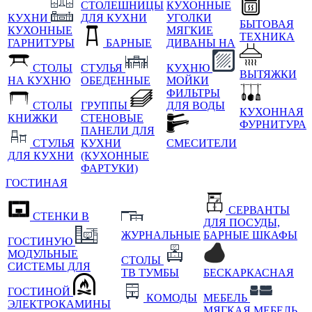
СТОЛЕШНИЦЫ
КУХОННЫЕ
КУХНИ
ДЛЯ КУХНИ
УГОЛКИ
БЫТОВАЯ
КУХОННЫЕ
МЯГКИЕ
ТЕХНИКА
ГАРНИТУРЫ
БАРНЫЕ
ДИВАНЫ НА
СТОЛЫ
СТУЛЬЯ
КУХНЮ
ВЫТЯЖКИ
НА КУХНЮ
ОБЕДЕННЫЕ
МОЙКИ
ФИЛЬТРЫ
СТОЛЫ
ГРУППЫ
ДЛЯ ВОДЫ
КУХОННАЯ
КНИЖКИ
СТЕНОВЫЕ
ФУРНИТУРА
ПАНЕЛИ ДЛЯ
СТУЛЬЯ
КУХНИ
СМЕСИТЕЛИ
ДЛЯ КУХНИ
(КУХОННЫЕ
ФАРТУКИ)
ГОСТИНАЯ
СЕРВАНТЫ
СТЕНКИ В
ДЛЯ ПОСУДЫ,
ЖУРНАЛЬНЫЕ
БАРНЫЕ ШКАФЫ
ГОСТИНУЮ
МОДУЛЬНЫЕ
СТОЛЫ
СИСТЕМЫ ДЛЯ
ТВ ТУМБЫ
БЕСКАРКАСНАЯ
ГОСТИНОЙ
КОМОДЫ
МЕБЕЛЬ
ЭЛЕКТРОКАМИНЫ
МЯГКАЯ МЕБЕЛЬ