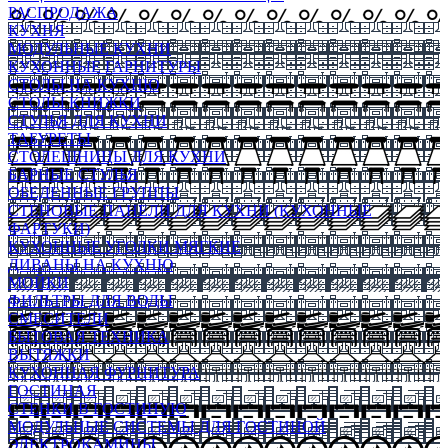
РАСПРОДАЖА
КУХНЯ
МОДУЛЬНЫЕ КУХНИ
КУХОННЫЕ ГАРНИТУРЫ
СТОЛЫ НА КУХНЮ
СТОЛЫ КНИЖКИ
СТУЛЬЯ ДЛЯ КУХНИ
ТАБУРЕТЫ
СТОЛЕШНИЦЫ ДЛЯ КУХНИ
БАРНЫЕ СТУЛЬЯ
ОБЕДЕННЫЕ ГРУППЫ
СТЕНОВЫЕ ПАНЕЛИ ДЛЯ КУХНИ (КУХОННЫЕ
ФАРТУКИ)
КУХОННЫЕ УГОЛКИ МЯГКИЕ
ДИВАНЫ НА КУХНЮ
МОЙКИ
ФИЛЬТРЫ ДЛЯ ВОДЫ
СМЕСИТЕЛИ
БЫТОВАЯ ТЕХНИКА
ВЫТЯЖКИ
КУХОННАЯ ФУРНИТУРА
ГОСТИНАЯ
СТЕНКИ В ГОСТИНУЮ
МОДУЛЬНЫЕ СИСТЕМЫ ДЛЯ ГОСТИНОЙ
ЭЛЕКТРОКАМИНЫ