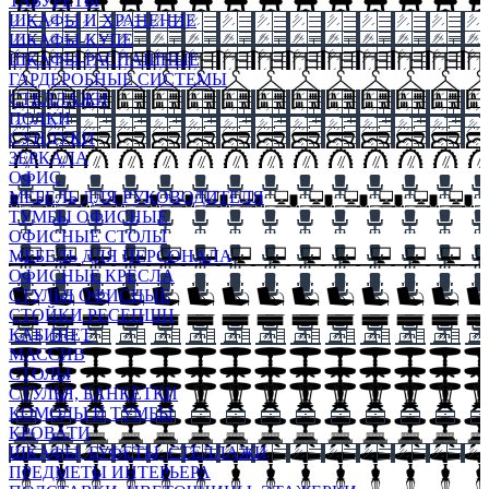
ТАБУРЕТЫ
ШКАФЫ И ХРАНЕНИЕ
ШКАФЫ-КУПЕ
ШКАФЫ-РАСПАШНЫЕ
ГАРДЕРОБНЫЕ СИСТЕМЫ
СТЕЛЛАЖИ
ПОЛКИ
СУНДУКИ
ЗЕРКАЛА
ОФИС
МЕБЕЛЬ ДЛЯ РУКОВОДИТЕЛЯ
ТУМБЫ ОФИСНЫЕ
ОФИСНЫЕ СТОЛЫ
МЕБЕЛЬ ДЛЯ ПЕРСОНАЛА
ОФИСНЫЕ КРЕСЛА
СТУЛЬЯ ОФИСНЫЕ
СТОЙКИ РЕСЕПШН
КАБИНЕТ
МАССИВ
СТОЛЫ
СТУЛЬЯ, БАНКЕТКИ
КОМОДЫ И ТУМБЫ
КРОВАТИ
ШКАФЫ, БУФЕТЫ, СТЕЛЛАЖИ
ПРЕДМЕТЫ ИНТЕРЬЕРА