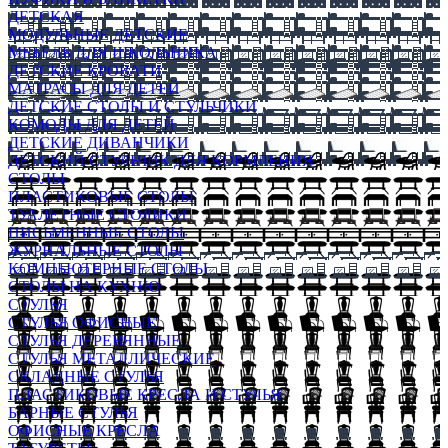
ДЕТСКАЯ
МОДУЛЬНЫЕ ДЕТСКИЕ
МЕБЕЛЬ ДЛЯ ШКОЛЬНИКА
ДЕТСКИЕ КРОВАТИ
МАТРАСЫ ДЛЯ ДЕТЕЙ
ДЕТСКИЕ СТОЛЫ И СТУЛЬЧИКИ
КОМОДЫ ДЛЯ ДЕТЕЙ
ДЕТСКИЕ ДИВАНЧИКИ
ДЕТСКИЙ СТУЛЬЧИК ДЛЯ КОРМЛЕНИЯ
СТОЛЫ
ПЛАСТИКОВЫЕ СТОЛЫ
ТУАЛЕТНЫЕ СТОЛИКИ
ПИСЬМЕННЫЕ СТОЛЫ
ЖУРНАЛЬНЫЕ СТОЛЫ
КОМПЬЮТЕРНЫЕ СТОЛЫ
СТОЛЫ НА КУХНЮ
СТУЛЬЯ
СТУЛЬЯ ОФИСНЫЕ
СТУЛЬЯ ДЕРЕВЯННЫЕ
СТУЛЬЯ МЕТАЛЛИЧЕСКИЕ
СКЛАДНЫЕ СТУЛЬЯ
ПЛАСТИКОВЫЕ КРЕСЛА И СТУЛЬЯ
БАРНЫЕ СТУЛЬЯ
ОФИСНЫЕ КРЕСЛА