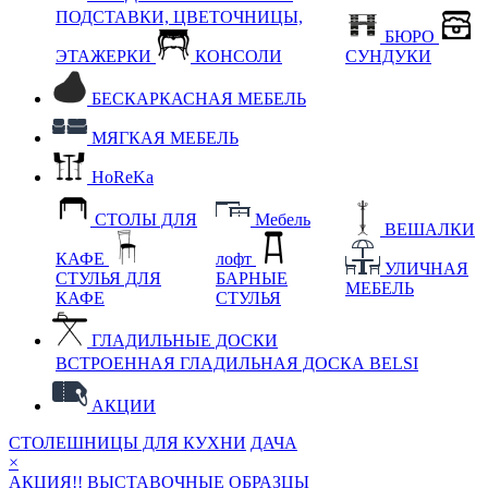
ПОДСТАВКИ, ЦВЕТОЧНИЦЫ,
БЮРО
ЭТАЖЕРКИ
КОНСОЛИ
СУНДУКИ
БЕСКАРКАСНАЯ МЕБЕЛЬ
МЯГКАЯ МЕБЕЛЬ
HoReKa
СТОЛЫ ДЛЯ
Мебель
ВЕШАЛКИ
КАФЕ
лофт
УЛИЧНАЯ
СТУЛЬЯ ДЛЯ
БАРНЫЕ
МЕБЕЛЬ
КАФЕ
СТУЛЬЯ
ГЛАДИЛЬНЫЕ ДОСКИ
ВСТРОЕННАЯ ГЛАДИЛЬНАЯ ДОСКА BELSI
АКЦИИ
СТОЛЕШНИЦЫ ДЛЯ КУХНИ
ДАЧА
×
АКЦИЯ!! ВЫСТАВОЧНЫЕ ОБРАЗЦЫ