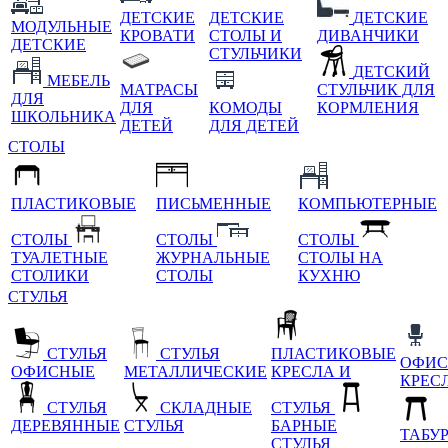
ДЕТСКИЕ
ДЕТСКИЕ
ДЕТСКИЕ
МОДУЛЬНЫЕ
КРОВАТИ
СТОЛЫ И
ДИВАНЧИКИ
ДЕТСКИЕ
СТУЛЬЧИКИ
ДЕТСКИЙ
МЕБЕЛЬ
МАТРАСЫ
СТУЛЬЧИК ДЛЯ
ДЛЯ
ДЛЯ
КОМОДЫ
КОРМЛЕНИЯ
ШКОЛЬНИКА
ДЕТЕЙ
ДЛЯ ДЕТЕЙ
СТОЛЫ
ПЛАСТИКОВЫЕ
ПИСЬМЕННЫЕ
КОМПЬЮТЕРНЫЕ
СТОЛЫ
СТОЛЫ
СТОЛЫ
ТУАЛЕТНЫЕ
ЖУРНАЛЬНЫЕ
СТОЛЫ НА
СТОЛИКИ
СТОЛЫ
КУХНЮ
СТУЛЬЯ
СТУЛЬЯ
СТУЛЬЯ
ПЛАСТИКОВЫЕ
ОФИС
ОФИСНЫЕ
МЕТАЛЛИЧЕСКИЕ
КРЕСЛА И
КРЕС
СТУЛЬЯ
СКЛАДНЫЕ
СТУЛЬЯ
ДЕРЕВЯННЫЕ
СТУЛЬЯ
БАРНЫЕ
ТАБУ
СТУЛЬЯ