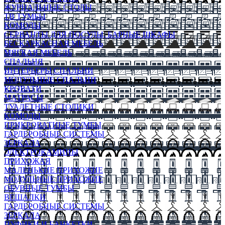
ЖУРНАЛЬНЫЕ СТОЛЫ
ТВ ТУМБЫ
КОМОДЫ
СЕРВАНТЫ ДЛЯ ПОСУДЫ, БАРНЫЕ ШКАФЫ
БЕСКАРКАСНАЯ МЕБЕЛЬ
МЯГКАЯ МЕБЕЛЬ
СПАЛЬНЯ
ИНТЕРЬЕРЫ СПАЛЬНИ
МОДУЛЬНЫЕ СПАЛЬНИ
КРОВАТИ
МАТРАСЫ
ТУАЛЕТНЫЕ СТОЛИКИ
КОМОДЫ
ПРИКРОВАТНЫЕ ТУМБЫ
ГАРДЕРОБНЫЕ СИСТЕМЫ
ЗЕРКАЛА
ЭЛЕКТРОКАМИНЫ
ПРИХОЖАЯ
МАЛЕНЬКИЕ ПРИХОЖИЕ
МОДУЛЬНЫЕ ПРИХОЖИЕ
ОБУВНЫЕ ТУМБЫ
ВЕШАЛКИ
ГАРДЕРОБНЫЕ СИСТЕМЫ
ЗЕРКАЛА
ПУФИКИ И БАНКЕТКИ