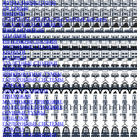
ЖУРНАЛЬНЫЕ СТОЛЫ
ТВ ТУМБЫ
КОМОДЫ
СЕРВАНТЫ ДЛЯ ПОСУДЫ, БАРНЫЕ ШКАФЫ
БЕСКАРКАСНАЯ МЕБЕЛЬ
МЯГКАЯ МЕБЕЛЬ
СПАЛЬНЯ
ИНТЕРЬЕРЫ СПАЛЬНИ
МОДУЛЬНЫЕ СПАЛЬНИ
КРОВАТИ
МАТРАСЫ
ТУАЛЕТНЫЕ СТОЛИКИ
КОМОДЫ
ПРИКРОВАТНЫЕ ТУМБЫ
ГАРДЕРОБНЫЕ СИСТЕМЫ
ЗЕРКАЛА
ЭЛЕКТРОКАМИНЫ
ПРИХОЖАЯ
МАЛЕНЬКИЕ ПРИХОЖИЕ
МОДУЛЬНЫЕ ПРИХОЖИЕ
ОБУВНЫЕ ТУМБЫ
ВЕШАЛКИ
ГАРДЕРОБНЫЕ СИСТЕМЫ
ЗЕРКАЛА
ПУФИКИ И БАНКЕТКИ