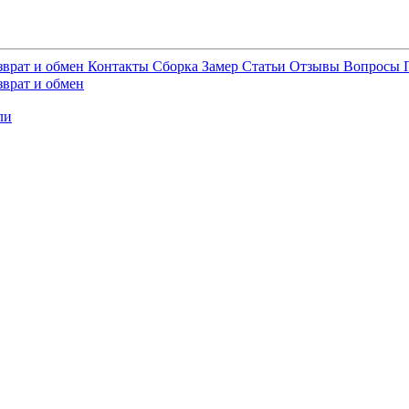
зврат и обмен
Контакты
Сборка
Замер
Статьи
Отзывы
Вопросы
зврат и обмен
ли