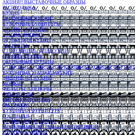
АКЦИЯ!! ВЫСТАВОЧНЫЕ ОБРАЗЦЫ
РАСПРОДАЖА
КУХНЯ
МОДУЛЬНЫЕ КУХНИ
КУХОННЫЕ ГАРНИТУРЫ
СТОЛЫ НА КУХНЮ
СТОЛЫ КНИЖКИ
СТУЛЬЯ ДЛЯ КУХНИ
ТАБУРЕТЫ
СТОЛЕШНИЦЫ ДЛЯ КУХНИ
БАРНЫЕ СТУЛЬЯ
ОБЕДЕННЫЕ ГРУППЫ
СТЕНОВЫЕ ПАНЕЛИ ДЛЯ КУХНИ (КУХОННЫЕ ФАРТУКИ
КУХОННЫЕ УГОЛКИ МЯГКИЕ
ДИВАНЫ НА КУХНЮ
МОЙКИ
ФИЛЬТРЫ ДЛЯ ВОДЫ
СМЕСИТЕЛИ
БЫТОВАЯ ТЕХНИКА
ВЫТЯЖКИ
КУХОННАЯ ФУРНИТУРА
ГОСТИНАЯ
СТЕНКИ В ГОСТИНУЮ
МОДУЛЬНЫЕ СИСТЕМЫ ДЛЯ ГОСТИНОЙ
ЭЛЕКТРОКАМИНЫ