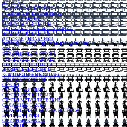
ДЕТСКАЯ
МОДУЛЬНЫЕ ДЕТСКИЕ
МЕБЕЛЬ ДЛЯ ШКОЛЬНИКА
ДЕТСКИЕ КРОВАТИ
МАТРАСЫ ДЛЯ ДЕТЕЙ
ДЕТСКИЕ СТОЛЫ И СТУЛЬЧИКИ
КОМОДЫ ДЛЯ ДЕТЕЙ
ДЕТСКИЕ ДИВАНЧИКИ
ДЕТСКИЙ СТУЛЬЧИК ДЛЯ КОРМЛЕНИЯ
СТОЛЫ
ПЛАСТИКОВЫЕ СТОЛЫ
ТУАЛЕТНЫЕ СТОЛИКИ
ПИСЬМЕННЫЕ СТОЛЫ
ЖУРНАЛЬНЫЕ СТОЛЫ
КОМПЬЮТЕРНЫЕ СТОЛЫ
СТОЛЫ НА КУХНЮ
СТУЛЬЯ
СТУЛЬЯ ОФИСНЫЕ
СТУЛЬЯ ДЕРЕВЯННЫЕ
СТУЛЬЯ МЕТАЛЛИЧЕСКИЕ
СКЛАДНЫЕ СТУЛЬЯ
ПЛАСТИКОВЫЕ КРЕСЛА И СТУЛЬЯ
БАРНЫЕ СТУЛЬЯ
ОФИСНЫЕ КРЕСЛА
ТАБУРЕТЫ