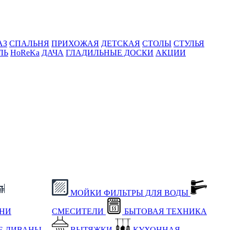
АЗ
СПАЛЬНЯ
ПРИХОЖАЯ
ДЕТСКАЯ
СТОЛЫ
СТУЛЬЯ
ЛЬ
HoReKa
ДАЧА
ГЛАДИЛЬНЫЕ ДОСКИ
АКЦИИ
МОЙКИ
ФИЛЬТРЫ ДЛЯ ВОДЫ
ХНИ
СМЕСИТЕЛИ
БЫТОВАЯ ТЕХНИКА
Е
ДИВАНЫ
ВЫТЯЖКИ
КУХОННАЯ