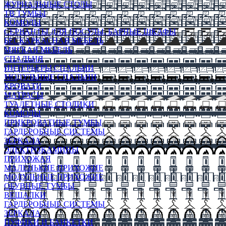
ЖУРНАЛЬНЫЕ СТОЛЫ
ТВ ТУМБЫ
КОМОДЫ
СЕРВАНТЫ ДЛЯ ПОСУДЫ, БАРНЫЕ ШКАФЫ
БЕСКАРКАСНАЯ МЕБЕЛЬ
МЯГКАЯ МЕБЕЛЬ
СПАЛЬНЯ
ИНТЕРЬЕРЫ СПАЛЬНИ
МОДУЛЬНЫЕ СПАЛЬНИ
КРОВАТИ
МАТРАСЫ
ТУАЛЕТНЫЕ СТОЛИКИ
КОМОДЫ
ПРИКРОВАТНЫЕ ТУМБЫ
ГАРДЕРОБНЫЕ СИСТЕМЫ
ЗЕРКАЛА
ЭЛЕКТРОКАМИНЫ
ПРИХОЖАЯ
МАЛЕНЬКИЕ ПРИХОЖИЕ
МОДУЛЬНЫЕ ПРИХОЖИЕ
ОБУВНЫЕ ТУМБЫ
ВЕШАЛКИ
ГАРДЕРОБНЫЕ СИСТЕМЫ
ЗЕРКАЛА
ПУФИКИ И БАНКЕТКИ