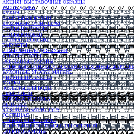
АКЦИЯ!! ВЫСТАВОЧНЫЕ ОБРАЗЦЫ
РАСПРОДАЖА
КУХНЯ
МОДУЛЬНЫЕ КУХНИ
КУХОННЫЕ ГАРНИТУРЫ
СТОЛЫ НА КУХНЮ
СТОЛЫ КНИЖКИ
СТУЛЬЯ ДЛЯ КУХНИ
ТАБУРЕТЫ
СТОЛЕШНИЦЫ ДЛЯ КУХНИ
БАРНЫЕ СТУЛЬЯ
ОБЕДЕННЫЕ ГРУППЫ
СТЕНОВЫЕ ПАНЕЛИ ДЛЯ КУХНИ (КУХОННЫЕ ФАРТУКИ
КУХОННЫЕ УГОЛКИ МЯГКИЕ
ДИВАНЫ НА КУХНЮ
МОЙКИ
ФИЛЬТРЫ ДЛЯ ВОДЫ
СМЕСИТЕЛИ
БЫТОВАЯ ТЕХНИКА
ВЫТЯЖКИ
КУХОННАЯ ФУРНИТУРА
ГОСТИНАЯ
СТЕНКИ В ГОСТИНУЮ
МОДУЛЬНЫЕ СИСТЕМЫ ДЛЯ ГОСТИНОЙ
ЭЛЕКТРОКАМИНЫ