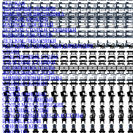
ДЕТСКАЯ
МОДУЛЬНЫЕ ДЕТСКИЕ
МЕБЕЛЬ ДЛЯ ШКОЛЬНИКА
ДЕТСКИЕ КРОВАТИ
МАТРАСЫ ДЛЯ ДЕТЕЙ
ДЕТСКИЕ СТОЛЫ И СТУЛЬЧИКИ
КОМОДЫ ДЛЯ ДЕТЕЙ
ДЕТСКИЕ ДИВАНЧИКИ
ДЕТСКИЙ СТУЛЬЧИК ДЛЯ КОРМЛЕНИЯ
СТОЛЫ
ПЛАСТИКОВЫЕ СТОЛЫ
ТУАЛЕТНЫЕ СТОЛИКИ
ПИСЬМЕННЫЕ СТОЛЫ
ЖУРНАЛЬНЫЕ СТОЛЫ
КОМПЬЮТЕРНЫЕ СТОЛЫ
СТОЛЫ НА КУХНЮ
СТУЛЬЯ
СТУЛЬЯ ОФИСНЫЕ
СТУЛЬЯ ДЕРЕВЯННЫЕ
СТУЛЬЯ МЕТАЛЛИЧЕСКИЕ
СКЛАДНЫЕ СТУЛЬЯ
ПЛАСТИКОВЫЕ КРЕСЛА И СТУЛЬЯ
БАРНЫЕ СТУЛЬЯ
ОФИСНЫЕ КРЕСЛА
ТАБУРЕТЫ