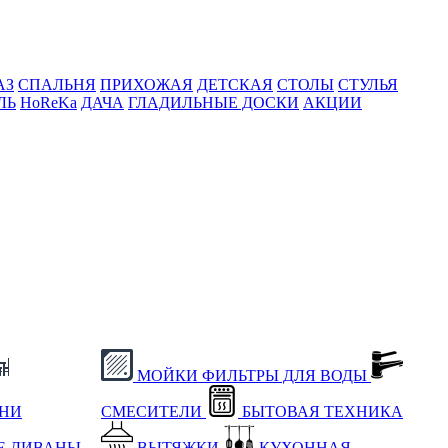
АЗ
СПАЛЬНЯ
ПРИХОЖАЯ
ДЕТСКАЯ
СТОЛЫ
СТУЛЬЯ
ЛЬ
HoReKa
ДАЧА
ГЛАДИЛЬНЫЕ ДОСКИ
АКЦИИ
МОЙКИ
ФИЛЬТРЫ ДЛЯ ВОДЫ
ХНИ
СМЕСИТЕЛИ
БЫТОВАЯ ТЕХНИКА
Е
ДИВАНЫ
ВЫТЯЖКИ
КУХОННАЯ