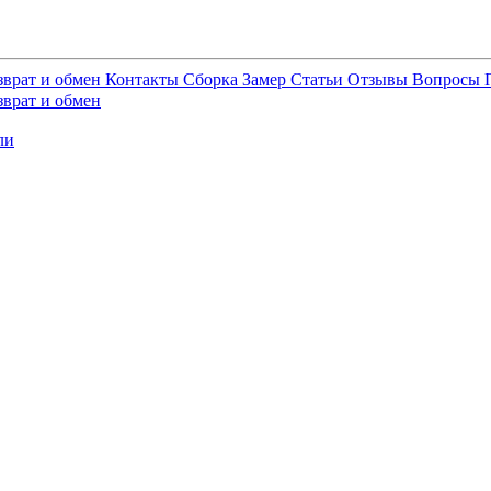
зврат и обмен
Контакты
Сборка
Замер
Статьи
Отзывы
Вопросы
зврат и обмен
ли