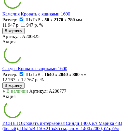
Камелия Кровать с ящиками 1600
Размер:
ШxГxВ -
50
x
2170
x
780
мм
11 947 р.
11 947 р.
%
В корзину
Артикул: А200825
Акция
Сакура Кровать с ящиками 1600
Размер:
ШxГxВ -
1640
x
2040
x
800
мм
12 767 р.
12 767 р.
%
В корзину
● В наличии
Артикул: А200777
Акция
ИСНЯТОКровать интерьерная Синди 1400, к/з Марика 483
(белый), ШхГхВ 150х215х85 см., сп.м. 1400х2000, б/о, б/м