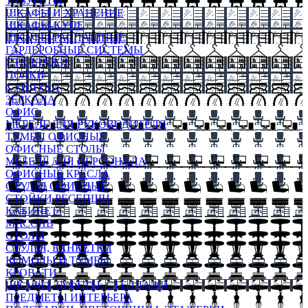
ТАБУРЕТЫ
ШКАФЫ И ХРАНЕНИЕ
ШКАФЫ-КУПЕ
ШКАФЫ-РАСПАШНЫЕ
ГАРДЕРОБНЫЕ СИСТЕМЫ
СТЕЛЛАЖИ
ПОЛКИ
СУНДУКИ
ЗЕРКАЛА
ОФИС
МЕБЕЛЬ ДЛЯ РУКОВОДИТЕЛЯ
ТУМБЫ ОФИСНЫЕ
ОФИСНЫЕ СТОЛЫ
МЕБЕЛЬ ДЛЯ ПЕРСОНАЛА
ОФИСНЫЕ КРЕСЛА
СТУЛЬЯ ОФИСНЫЕ
СТОЙКИ РЕСЕПШН
КАБИНЕТ
МАССИВ
СТОЛЫ
СТУЛЬЯ, БАНКЕТКИ
КОМОДЫ И ТУМБЫ
КРОВАТИ
ШКАФЫ, БУФЕТЫ, СТЕЛЛАЖИ
ПРЕДМЕТЫ ИНТЕРЬЕРА