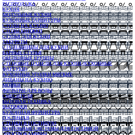
РАСПРОДАЖА
КУХНЯ
МОДУЛЬНЫЕ КУХНИ
КУХОННЫЕ ГАРНИТУРЫ
СТОЛЫ НА КУХНЮ
СТОЛЫ КНИЖКИ
СТУЛЬЯ ДЛЯ КУХНИ
ТАБУРЕТЫ
СТОЛЕШНИЦЫ ДЛЯ КУХНИ
БАРНЫЕ СТУЛЬЯ
ОБЕДЕННЫЕ ГРУППЫ
СТЕНОВЫЕ ПАНЕЛИ ДЛЯ КУХНИ (КУХОННЫЕ
ФАРТУКИ)
КУХОННЫЕ УГОЛКИ МЯГКИЕ
ДИВАНЫ НА КУХНЮ
МОЙКИ
ФИЛЬТРЫ ДЛЯ ВОДЫ
СМЕСИТЕЛИ
БЫТОВАЯ ТЕХНИКА
ВЫТЯЖКИ
КУХОННАЯ ФУРНИТУРА
ГОСТИНАЯ
СТЕНКИ В ГОСТИНУЮ
МОДУЛЬНЫЕ СИСТЕМЫ ДЛЯ ГОСТИНОЙ
ЭЛЕКТРОКАМИНЫ