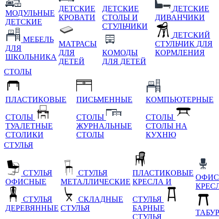
ДЕТСКИЕ
ДЕТСКИЕ
ДЕТСКИЕ
МОДУЛЬНЫЕ
КРОВАТИ
СТОЛЫ И
ДИВАНЧИКИ
ДЕТСКИЕ
СТУЛЬЧИКИ
ДЕТСКИЙ
МЕБЕЛЬ
МАТРАСЫ
СТУЛЬЧИК ДЛЯ
ДЛЯ
ДЛЯ
КОМОДЫ
КОРМЛЕНИЯ
ШКОЛЬНИКА
ДЕТЕЙ
ДЛЯ ДЕТЕЙ
СТОЛЫ
ПЛАСТИКОВЫЕ
ПИСЬМЕННЫЕ
КОМПЬЮТЕРНЫЕ
СТОЛЫ
СТОЛЫ
СТОЛЫ
ТУАЛЕТНЫЕ
ЖУРНАЛЬНЫЕ
СТОЛЫ НА
СТОЛИКИ
СТОЛЫ
КУХНЮ
СТУЛЬЯ
СТУЛЬЯ
СТУЛЬЯ
ПЛАСТИКОВЫЕ
ОФИС
ОФИСНЫЕ
МЕТАЛЛИЧЕСКИЕ
КРЕСЛА И
КРЕС
СТУЛЬЯ
СКЛАДНЫЕ
СТУЛЬЯ
ДЕРЕВЯННЫЕ
СТУЛЬЯ
БАРНЫЕ
ТАБУ
СТУЛЬЯ