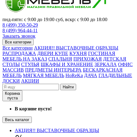
пнд-пятн: с 9:00 до 19:00 суб, вскр: с 9:00 до 18:00
8 (499) 350-50-29
8 (499) 964-44-11
Заказать звонок
Все категории
Все категории
АКЦИЯ!! ВЫСТАВОЧНЫЕ ОБРАЗЦЫ
РАСПРОДАЖА
ДВЕРИ КУПЕ
КУХНЯ
ГОСТИНАЯ
МЕБЕЛЬ НА ЗАКАЗ
СПАЛЬНЯ
ПРИХОЖАЯ
ДЕТСКАЯ
СТОЛЫ
СТУЛЬЯ
ШКАФЫ И ХРАНЕНИЕ
ЗЕРКАЛА
ОФИС
МАССИВ
ПРЕДМЕТЫ ИНТЕРЬЕРА
БЕСКАРКАСНАЯ
МЕБЕЛЬ
МЯГКАЯ МЕБЕЛЬ
HoReKa
ДАЧА
ГЛАДИЛЬНЫЕ
ДОСКИ
АКЦИИ
Найти
Корзина
пуста
В корзине пусто!
Весь каталог
АКЦИЯ!! ВЫСТАВОЧНЫЕ ОБРАЗЦЫ