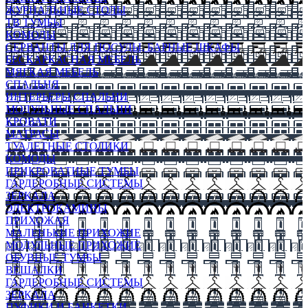
ЖУРНАЛЬНЫЕ СТОЛЫ
ТВ ТУМБЫ
КОМОДЫ
СЕРВАНТЫ ДЛЯ ПОСУДЫ, БАРНЫЕ ШКАФЫ
БЕСКАРКАСНАЯ МЕБЕЛЬ
МЯГКАЯ МЕБЕЛЬ
СПАЛЬНЯ
ИНТЕРЬЕРЫ СПАЛЬНИ
МОДУЛЬНЫЕ СПАЛЬНИ
КРОВАТИ
МАТРАСЫ
ТУАЛЕТНЫЕ СТОЛИКИ
КОМОДЫ
ПРИКРОВАТНЫЕ ТУМБЫ
ГАРДЕРОБНЫЕ СИСТЕМЫ
ЗЕРКАЛА
ЭЛЕКТРОКАМИНЫ
ПРИХОЖАЯ
МАЛЕНЬКИЕ ПРИХОЖИЕ
МОДУЛЬНЫЕ ПРИХОЖИЕ
ОБУВНЫЕ ТУМБЫ
ВЕШАЛКИ
ГАРДЕРОБНЫЕ СИСТЕМЫ
ЗЕРКАЛА
ПУФИКИ И БАНКЕТКИ