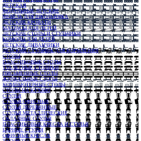
ДЕТСКАЯ
МОДУЛЬНЫЕ ДЕТСКИЕ
МЕБЕЛЬ ДЛЯ ШКОЛЬНИКА
ДЕТСКИЕ КРОВАТИ
МАТРАСЫ ДЛЯ ДЕТЕЙ
ДЕТСКИЕ СТОЛЫ И СТУЛЬЧИКИ
КОМОДЫ ДЛЯ ДЕТЕЙ
ДЕТСКИЕ ДИВАНЧИКИ
ДЕТСКИЙ СТУЛЬЧИК ДЛЯ КОРМЛЕНИЯ
СТОЛЫ
ПЛАСТИКОВЫЕ СТОЛЫ
ТУАЛЕТНЫЕ СТОЛИКИ
ПИСЬМЕННЫЕ СТОЛЫ
ЖУРНАЛЬНЫЕ СТОЛЫ
КОМПЬЮТЕРНЫЕ СТОЛЫ
СТОЛЫ НА КУХНЮ
СТУЛЬЯ
СТУЛЬЯ ОФИСНЫЕ
СТУЛЬЯ ДЕРЕВЯННЫЕ
СТУЛЬЯ МЕТАЛЛИЧЕСКИЕ
СКЛАДНЫЕ СТУЛЬЯ
ПЛАСТИКОВЫЕ КРЕСЛА И СТУЛЬЯ
БАРНЫЕ СТУЛЬЯ
ОФИСНЫЕ КРЕСЛА