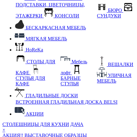
ПОДСТАВКИ, ЦВЕТОЧНИЦЫ,
БЮРО
ЭТАЖЕРКИ
КОНСОЛИ
СУНДУКИ
БЕСКАРКАСНАЯ МЕБЕЛЬ
МЯГКАЯ МЕБЕЛЬ
HoReKa
СТОЛЫ ДЛЯ
Мебель
ВЕШАЛКИ
КАФЕ
лофт
УЛИЧНАЯ
СТУЛЬЯ ДЛЯ
БАРНЫЕ
МЕБЕЛЬ
КАФЕ
СТУЛЬЯ
ГЛАДИЛЬНЫЕ ДОСКИ
ВСТРОЕННАЯ ГЛАДИЛЬНАЯ ДОСКА BELSI
АКЦИИ
СТОЛЕШНИЦЫ ДЛЯ КУХНИ
ДАЧА
×
АКЦИЯ!! ВЫСТАВОЧНЫЕ ОБРАЗЦЫ