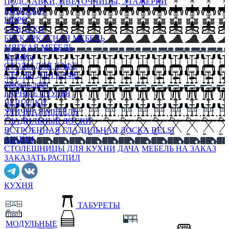
ПОДСТАВКИ, ЦВЕТОЧНИЦЫ, ЭТАЖЕРКИ
КОНСОЛИ
БЮРО
СУНДУКИ
БЕСКАРКАСНАЯ МЕБЕЛЬ
МЯГКАЯ МЕБЕЛЬ
HoReKa
СТОЛЫ ДЛЯ КАФЕ
СТУЛЬЯ ДЛЯ КАФЕ
Мебель лофт
БАРНЫЕ СТУЛЬЯ
ВЕШАЛКИ
УЛИЧНАЯ МЕБЕЛЬ
ГЛАДИЛЬНЫЕ ДОСКИ
ВСТРОЕННАЯ ГЛАДИЛЬНАЯ ДОСКА BELSI
АКЦИИ
СТОЛЕШНИЦЫ ДЛЯ КУХНИ
ДАЧА
МЕБЕЛЬ НА ЗАКАЗ
ЗАКАЗАТЬ РАСПИЛ
КУХНЯ
ТАБУРЕТЫ
МОДУЛЬНЫЕ