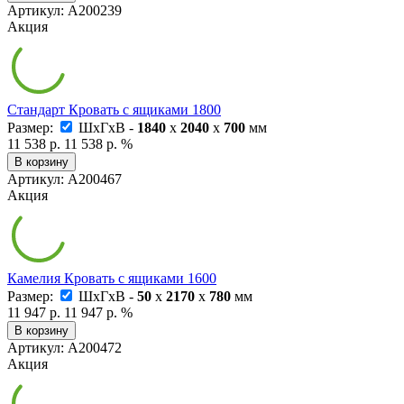
Артикул: А200239
Акция
Стандарт Кровать с ящиками 1800
Размер:
ШxГxВ -
1840
x
2040
x
700
мм
11 538 р.
11 538 р.
%
В корзину
Артикул: А200467
Акция
Камелия Кровать с ящиками 1600
Размер:
ШxГxВ -
50
x
2170
x
780
мм
11 947 р.
11 947 р.
%
В корзину
Артикул: А200472
Акция