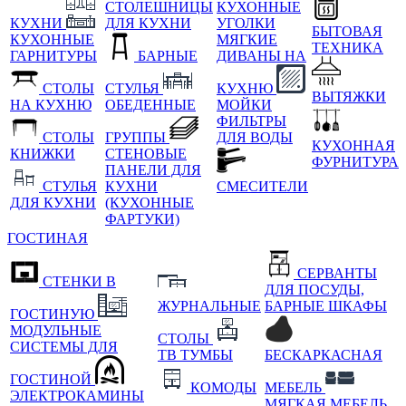
СТОЛЕШНИЦЫ
КУХОННЫЕ
КУХНИ
ДЛЯ КУХНИ
УГОЛКИ
БЫТОВАЯ
КУХОННЫЕ
МЯГКИЕ
ТЕХНИКА
ГАРНИТУРЫ
БАРНЫЕ
ДИВАНЫ НА
СТОЛЫ
СТУЛЬЯ
КУХНЮ
ВЫТЯЖКИ
НА КУХНЮ
ОБЕДЕННЫЕ
МОЙКИ
ФИЛЬТРЫ
СТОЛЫ
ГРУППЫ
ДЛЯ ВОДЫ
КУХОННАЯ
КНИЖКИ
СТЕНОВЫЕ
ФУРНИТУРА
ПАНЕЛИ ДЛЯ
СТУЛЬЯ
КУХНИ
СМЕСИТЕЛИ
ДЛЯ КУХНИ
(КУХОННЫЕ
ФАРТУКИ)
ГОСТИНАЯ
СЕРВАНТЫ
СТЕНКИ В
ДЛЯ ПОСУДЫ,
ЖУРНАЛЬНЫЕ
БАРНЫЕ ШКАФЫ
ГОСТИНУЮ
МОДУЛЬНЫЕ
СТОЛЫ
СИСТЕМЫ ДЛЯ
ТВ ТУМБЫ
БЕСКАРКАСНАЯ
ГОСТИНОЙ
КОМОДЫ
МЕБЕЛЬ
ЭЛЕКТРОКАМИНЫ
МЯГКАЯ МЕБЕЛЬ