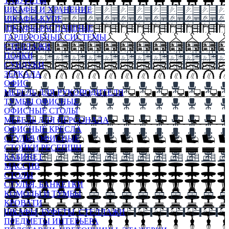
ТАБУРЕТЫ
ШКАФЫ И ХРАНЕНИЕ
ШКАФЫ-КУПЕ
ШКАФЫ-РАСПАШНЫЕ
ГАРДЕРОБНЫЕ СИСТЕМЫ
СТЕЛЛАЖИ
ПОЛКИ
СУНДУКИ
ЗЕРКАЛА
ОФИС
МЕБЕЛЬ ДЛЯ РУКОВОДИТЕЛЯ
ТУМБЫ ОФИСНЫЕ
ОФИСНЫЕ СТОЛЫ
МЕБЕЛЬ ДЛЯ ПЕРСОНАЛА
ОФИСНЫЕ КРЕСЛА
СТУЛЬЯ ОФИСНЫЕ
СТОЙКИ РЕСЕПШН
КАБИНЕТ
МАССИВ
СТОЛЫ
СТУЛЬЯ, БАНКЕТКИ
КОМОДЫ И ТУМБЫ
КРОВАТИ
ШКАФЫ, БУФЕТЫ, СТЕЛЛАЖИ
ПРЕДМЕТЫ ИНТЕРЬЕРА