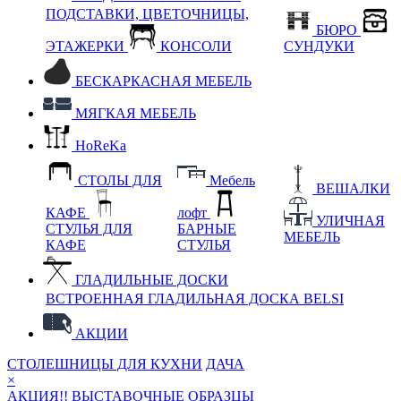
ПОДСТАВКИ, ЦВЕТОЧНИЦЫ,
БЮРО
ЭТАЖЕРКИ
КОНСОЛИ
СУНДУКИ
БЕСКАРКАСНАЯ МЕБЕЛЬ
МЯГКАЯ МЕБЕЛЬ
HoReKa
СТОЛЫ ДЛЯ
Мебель
ВЕШАЛКИ
КАФЕ
лофт
УЛИЧНАЯ
СТУЛЬЯ ДЛЯ
БАРНЫЕ
МЕБЕЛЬ
КАФЕ
СТУЛЬЯ
ГЛАДИЛЬНЫЕ ДОСКИ
ВСТРОЕННАЯ ГЛАДИЛЬНАЯ ДОСКА BELSI
АКЦИИ
СТОЛЕШНИЦЫ ДЛЯ КУХНИ
ДАЧА
×
АКЦИЯ!! ВЫСТАВОЧНЫЕ ОБРАЗЦЫ