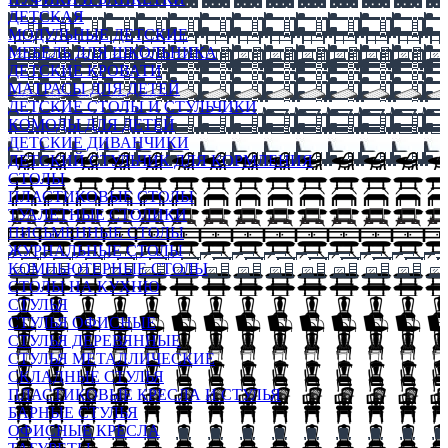
ДЕТСКАЯ
МОДУЛЬНЫЕ ДЕТСКИЕ
МЕБЕЛЬ ДЛЯ ШКОЛЬНИКА
ДЕТСКИЕ КРОВАТИ
МАТРАСЫ ДЛЯ ДЕТЕЙ
ДЕТСКИЕ СТОЛЫ И СТУЛЬЧИКИ
КОМОДЫ ДЛЯ ДЕТЕЙ
ДЕТСКИЕ ДИВАНЧИКИ
ДЕТСКИЙ СТУЛЬЧИК ДЛЯ КОРМЛЕНИЯ
СТОЛЫ
ПЛАСТИКОВЫЕ СТОЛЫ
ТУАЛЕТНЫЕ СТОЛИКИ
ПИСЬМЕННЫЕ СТОЛЫ
ЖУРНАЛЬНЫЕ СТОЛЫ
КОМПЬЮТЕРНЫЕ СТОЛЫ
СТОЛЫ НА КУХНЮ
СТУЛЬЯ
СТУЛЬЯ ОФИСНЫЕ
СТУЛЬЯ ДЕРЕВЯННЫЕ
СТУЛЬЯ МЕТАЛЛИЧЕСКИЕ
СКЛАДНЫЕ СТУЛЬЯ
ПЛАСТИКОВЫЕ КРЕСЛА И СТУЛЬЯ
БАРНЫЕ СТУЛЬЯ
ОФИСНЫЕ КРЕСЛА