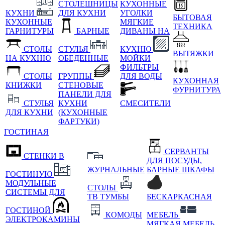
СТОЛЕШНИЦЫ
КУХОННЫЕ
КУХНИ
ДЛЯ КУХНИ
УГОЛКИ
БЫТОВАЯ
КУХОННЫЕ
МЯГКИЕ
ТЕХНИКА
ГАРНИТУРЫ
БАРНЫЕ
ДИВАНЫ НА
СТОЛЫ
СТУЛЬЯ
КУХНЮ
ВЫТЯЖКИ
НА КУХНЮ
ОБЕДЕННЫЕ
МОЙКИ
ФИЛЬТРЫ
СТОЛЫ
ГРУППЫ
ДЛЯ ВОДЫ
КУХОННАЯ
КНИЖКИ
СТЕНОВЫЕ
ФУРНИТУРА
ПАНЕЛИ ДЛЯ
СТУЛЬЯ
КУХНИ
СМЕСИТЕЛИ
ДЛЯ КУХНИ
(КУХОННЫЕ
ФАРТУКИ)
ГОСТИНАЯ
СЕРВАНТЫ
СТЕНКИ В
ДЛЯ ПОСУДЫ,
ЖУРНАЛЬНЫЕ
БАРНЫЕ ШКАФЫ
ГОСТИНУЮ
МОДУЛЬНЫЕ
СТОЛЫ
СИСТЕМЫ ДЛЯ
ТВ ТУМБЫ
БЕСКАРКАСНАЯ
ГОСТИНОЙ
КОМОДЫ
МЕБЕЛЬ
ЭЛЕКТРОКАМИНЫ
МЯГКАЯ МЕБЕЛЬ