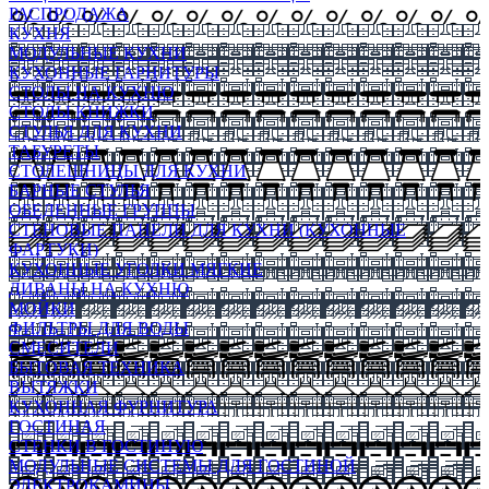
РАСПРОДАЖА
КУХНЯ
МОДУЛЬНЫЕ КУХНИ
КУХОННЫЕ ГАРНИТУРЫ
СТОЛЫ НА КУХНЮ
СТОЛЫ КНИЖКИ
СТУЛЬЯ ДЛЯ КУХНИ
ТАБУРЕТЫ
СТОЛЕШНИЦЫ ДЛЯ КУХНИ
БАРНЫЕ СТУЛЬЯ
ОБЕДЕННЫЕ ГРУППЫ
СТЕНОВЫЕ ПАНЕЛИ ДЛЯ КУХНИ (КУХОННЫЕ
ФАРТУКИ)
КУХОННЫЕ УГОЛКИ МЯГКИЕ
ДИВАНЫ НА КУХНЮ
МОЙКИ
ФИЛЬТРЫ ДЛЯ ВОДЫ
СМЕСИТЕЛИ
БЫТОВАЯ ТЕХНИКА
ВЫТЯЖКИ
КУХОННАЯ ФУРНИТУРА
ГОСТИНАЯ
СТЕНКИ В ГОСТИНУЮ
МОДУЛЬНЫЕ СИСТЕМЫ ДЛЯ ГОСТИНОЙ
ЭЛЕКТРОКАМИНЫ