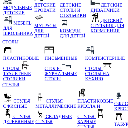
ДЕТСКИЕ
ДЕТСКИЕ
ДЕТСКИЕ
МОДУЛЬНЫЕ
КРОВАТИ
СТОЛЫ И
ДИВАНЧИКИ
ДЕТСКИЕ
СТУЛЬЧИКИ
ДЕТСКИЙ
МЕБЕЛЬ
МАТРАСЫ
СТУЛЬЧИК ДЛЯ
ДЛЯ
ДЛЯ
КОМОДЫ
КОРМЛЕНИЯ
ШКОЛЬНИКА
ДЕТЕЙ
ДЛЯ ДЕТЕЙ
СТОЛЫ
ПЛАСТИКОВЫЕ
ПИСЬМЕННЫЕ
КОМПЬЮТЕРНЫЕ
СТОЛЫ
СТОЛЫ
СТОЛЫ
ТУАЛЕТНЫЕ
ЖУРНАЛЬНЫЕ
СТОЛЫ НА
СТОЛИКИ
СТОЛЫ
КУХНЮ
СТУЛЬЯ
СТУЛЬЯ
СТУЛЬЯ
ПЛАСТИКОВЫЕ
ОФИС
ОФИСНЫЕ
МЕТАЛЛИЧЕСКИЕ
КРЕСЛА И
КРЕС
СТУЛЬЯ
СКЛАДНЫЕ
СТУЛЬЯ
ДЕРЕВЯННЫЕ
СТУЛЬЯ
БАРНЫЕ
ТАБУ
СТУЛЬЯ