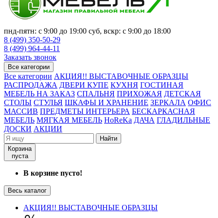
пнд-пятн: с 9:00 до 19:00 суб, вскр: с 9:00 до 18:00
8 (499) 350-50-29
8 (499) 964-44-11
Заказать звонок
Все категории
Все категории
АКЦИЯ!! ВЫСТАВОЧНЫЕ ОБРАЗЦЫ
РАСПРОДАЖА
ДВЕРИ КУПЕ
КУХНЯ
ГОСТИНАЯ
МЕБЕЛЬ НА ЗАКАЗ
СПАЛЬНЯ
ПРИХОЖАЯ
ДЕТСКАЯ
СТОЛЫ
СТУЛЬЯ
ШКАФЫ И ХРАНЕНИЕ
ЗЕРКАЛА
ОФИС
МАССИВ
ПРЕДМЕТЫ ИНТЕРЬЕРА
БЕСКАРКАСНАЯ
МЕБЕЛЬ
МЯГКАЯ МЕБЕЛЬ
HoReKa
ДАЧА
ГЛАДИЛЬНЫЕ
ДОСКИ
АКЦИИ
Найти
Корзина
пуста
В корзине пусто!
Весь каталог
АКЦИЯ!! ВЫСТАВОЧНЫЕ ОБРАЗЦЫ