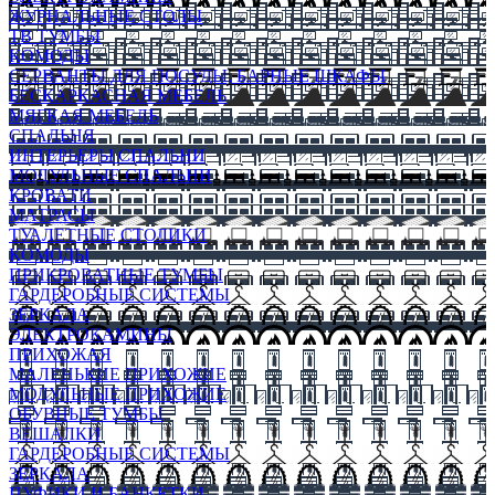
ЖУРНАЛЬНЫЕ СТОЛЫ
ТВ ТУМБЫ
КОМОДЫ
СЕРВАНТЫ ДЛЯ ПОСУДЫ, БАРНЫЕ ШКАФЫ
БЕСКАРКАСНАЯ МЕБЕЛЬ
МЯГКАЯ МЕБЕЛЬ
СПАЛЬНЯ
ИНТЕРЬЕРЫ СПАЛЬНИ
МОДУЛЬНЫЕ СПАЛЬНИ
КРОВАТИ
МАТРАСЫ
ТУАЛЕТНЫЕ СТОЛИКИ
КОМОДЫ
ПРИКРОВАТНЫЕ ТУМБЫ
ГАРДЕРОБНЫЕ СИСТЕМЫ
ЗЕРКАЛА
ЭЛЕКТРОКАМИНЫ
ПРИХОЖАЯ
МАЛЕНЬКИЕ ПРИХОЖИЕ
МОДУЛЬНЫЕ ПРИХОЖИЕ
ОБУВНЫЕ ТУМБЫ
ВЕШАЛКИ
ГАРДЕРОБНЫЕ СИСТЕМЫ
ЗЕРКАЛА
ПУФИКИ И БАНКЕТКИ