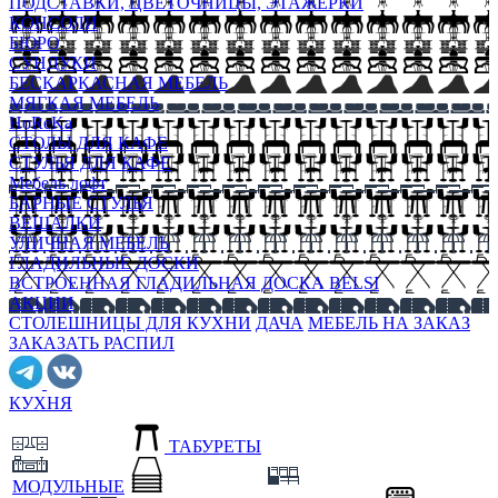
ПОДСТАВКИ, ЦВЕТОЧНИЦЫ, ЭТАЖЕРКИ
КОНСОЛИ
БЮРО
СУНДУКИ
БЕСКАРКАСНАЯ МЕБЕЛЬ
МЯГКАЯ МЕБЕЛЬ
HoReKa
СТОЛЫ ДЛЯ КАФЕ
СТУЛЬЯ ДЛЯ КАФЕ
Мебель лофт
БАРНЫЕ СТУЛЬЯ
ВЕШАЛКИ
УЛИЧНАЯ МЕБЕЛЬ
ГЛАДИЛЬНЫЕ ДОСКИ
ВСТРОЕННАЯ ГЛАДИЛЬНАЯ ДОСКА BELSI
АКЦИИ
СТОЛЕШНИЦЫ ДЛЯ КУХНИ
ДАЧА
МЕБЕЛЬ НА ЗАКАЗ
ЗАКАЗАТЬ РАСПИЛ
КУХНЯ
ТАБУРЕТЫ
МОДУЛЬНЫЕ