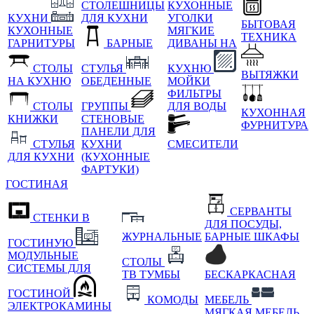
СТОЛЕШНИЦЫ
КУХОННЫЕ
КУХНИ
ДЛЯ КУХНИ
УГОЛКИ
БЫТОВАЯ
КУХОННЫЕ
МЯГКИЕ
ТЕХНИКА
ГАРНИТУРЫ
БАРНЫЕ
ДИВАНЫ НА
СТОЛЫ
СТУЛЬЯ
КУХНЮ
ВЫТЯЖКИ
НА КУХНЮ
ОБЕДЕННЫЕ
МОЙКИ
ФИЛЬТРЫ
СТОЛЫ
ГРУППЫ
ДЛЯ ВОДЫ
КУХОННАЯ
КНИЖКИ
СТЕНОВЫЕ
ФУРНИТУРА
ПАНЕЛИ ДЛЯ
СТУЛЬЯ
КУХНИ
СМЕСИТЕЛИ
ДЛЯ КУХНИ
(КУХОННЫЕ
ФАРТУКИ)
ГОСТИНАЯ
СЕРВАНТЫ
СТЕНКИ В
ДЛЯ ПОСУДЫ,
ЖУРНАЛЬНЫЕ
БАРНЫЕ ШКАФЫ
ГОСТИНУЮ
МОДУЛЬНЫЕ
СТОЛЫ
СИСТЕМЫ ДЛЯ
ТВ ТУМБЫ
БЕСКАРКАСНАЯ
ГОСТИНОЙ
КОМОДЫ
МЕБЕЛЬ
ЭЛЕКТРОКАМИНЫ
МЯГКАЯ МЕБЕЛЬ