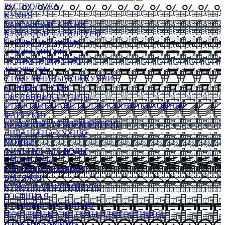
РАСПРОДАЖА
КУХНЯ
МОДУЛЬНЫЕ КУХНИ
КУХОННЫЕ ГАРНИТУРЫ
СТОЛЫ НА КУХНЮ
СТОЛЫ КНИЖКИ
СТУЛЬЯ ДЛЯ КУХНИ
ТАБУРЕТЫ
СТОЛЕШНИЦЫ ДЛЯ КУХНИ
БАРНЫЕ СТУЛЬЯ
ОБЕДЕННЫЕ ГРУППЫ
СТЕНОВЫЕ ПАНЕЛИ ДЛЯ КУХНИ (КУХОННЫЕ
ФАРТУКИ)
КУХОННЫЕ УГОЛКИ МЯГКИЕ
ДИВАНЫ НА КУХНЮ
МОЙКИ
ФИЛЬТРЫ ДЛЯ ВОДЫ
СМЕСИТЕЛИ
БЫТОВАЯ ТЕХНИКА
ВЫТЯЖКИ
КУХОННАЯ ФУРНИТУРА
ГОСТИНАЯ
СТЕНКИ В ГОСТИНУЮ
МОДУЛЬНЫЕ СИСТЕМЫ ДЛЯ ГОСТИНОЙ
ЭЛЕКТРОКАМИНЫ