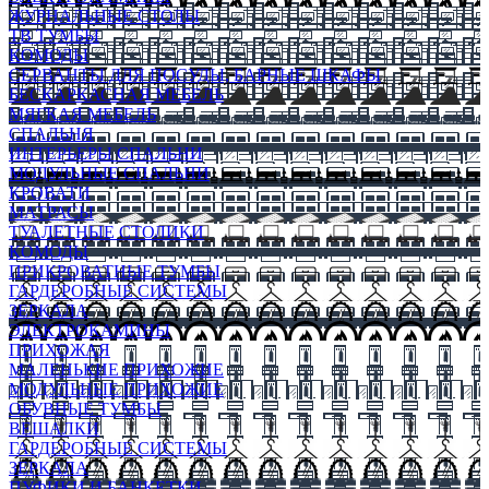
ЖУРНАЛЬНЫЕ СТОЛЫ
ТВ ТУМБЫ
КОМОДЫ
СЕРВАНТЫ ДЛЯ ПОСУДЫ, БАРНЫЕ ШКАФЫ
БЕСКАРКАСНАЯ МЕБЕЛЬ
МЯГКАЯ МЕБЕЛЬ
СПАЛЬНЯ
ИНТЕРЬЕРЫ СПАЛЬНИ
МОДУЛЬНЫЕ СПАЛЬНИ
КРОВАТИ
МАТРАСЫ
ТУАЛЕТНЫЕ СТОЛИКИ
КОМОДЫ
ПРИКРОВАТНЫЕ ТУМБЫ
ГАРДЕРОБНЫЕ СИСТЕМЫ
ЗЕРКАЛА
ЭЛЕКТРОКАМИНЫ
ПРИХОЖАЯ
МАЛЕНЬКИЕ ПРИХОЖИЕ
МОДУЛЬНЫЕ ПРИХОЖИЕ
ОБУВНЫЕ ТУМБЫ
ВЕШАЛКИ
ГАРДЕРОБНЫЕ СИСТЕМЫ
ЗЕРКАЛА
ПУФИКИ И БАНКЕТКИ