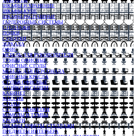
ТАБУРЕТЫ
ШКАФЫ И ХРАНЕНИЕ
ШКАФЫ-КУПЕ
ШКАФЫ-РАСПАШНЫЕ
ГАРДЕРОБНЫЕ СИСТЕМЫ
СТЕЛЛАЖИ
ПОЛКИ
СУНДУКИ
ЗЕРКАЛА
ОФИС
МЕБЕЛЬ ДЛЯ РУКОВОДИТЕЛЯ
ТУМБЫ ОФИСНЫЕ
ОФИСНЫЕ СТОЛЫ
МЕБЕЛЬ ДЛЯ ПЕРСОНАЛА
ОФИСНЫЕ КРЕСЛА
СТУЛЬЯ ОФИСНЫЕ
СТОЙКИ РЕСЕПШН
КАБИНЕТ
МАССИВ
СТОЛЫ
СТУЛЬЯ, БАНКЕТКИ
КОМОДЫ И ТУМБЫ
КРОВАТИ
ШКАФЫ, БУФЕТЫ, СТЕЛЛАЖИ
ПРЕДМЕТЫ ИНТЕРЬЕРА