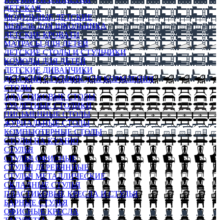
ДЕТСКАЯ
МОДУЛЬНЫЕ ДЕТСКИЕ
МЕБЕЛЬ ДЛЯ ШКОЛЬНИКА
ДЕТСКИЕ КРОВАТИ
МАТРАСЫ ДЛЯ ДЕТЕЙ
ДЕТСКИЕ СТОЛЫ И СТУЛЬЧИКИ
КОМОДЫ ДЛЯ ДЕТЕЙ
ДЕТСКИЕ ДИВАНЧИКИ
ДЕТСКИЙ СТУЛЬЧИК ДЛЯ КОРМЛЕНИЯ
СТОЛЫ
ПЛАСТИКОВЫЕ СТОЛЫ
ТУАЛЕТНЫЕ СТОЛИКИ
ПИСЬМЕННЫЕ СТОЛЫ
ЖУРНАЛЬНЫЕ СТОЛЫ
КОМПЬЮТЕРНЫЕ СТОЛЫ
СТОЛЫ НА КУХНЮ
СТУЛЬЯ
СТУЛЬЯ ОФИСНЫЕ
СТУЛЬЯ ДЕРЕВЯННЫЕ
СТУЛЬЯ МЕТАЛЛИЧЕСКИЕ
СКЛАДНЫЕ СТУЛЬЯ
ПЛАСТИКОВЫЕ КРЕСЛА И СТУЛЬЯ
БАРНЫЕ СТУЛЬЯ
ОФИСНЫЕ КРЕСЛА