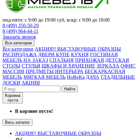
пнд-пятн: с 9:00 до 19:00 суб, вскр: с 9:00 до 18:00
8 (499) 350-50-29
8 (499) 964-44-11
Заказать звонок
Все категории
Все категории
АКЦИЯ!! ВЫСТАВОЧНЫЕ ОБРАЗЦЫ
РАСПРОДАЖА
ДВЕРИ КУПЕ
КУХНЯ
ГОСТИНАЯ
МЕБЕЛЬ НА ЗАКАЗ
СПАЛЬНЯ
ПРИХОЖАЯ
ДЕТСКАЯ
СТОЛЫ
СТУЛЬЯ
ШКАФЫ И ХРАНЕНИЕ
ЗЕРКАЛА
ОФИС
МАССИВ
ПРЕДМЕТЫ ИНТЕРЬЕРА
БЕСКАРКАСНАЯ
МЕБЕЛЬ
МЯГКАЯ МЕБЕЛЬ
HoReKa
ДАЧА
ГЛАДИЛЬНЫЕ
ДОСКИ
АКЦИИ
Найти
Корзина
пуста
В корзине пусто!
Весь каталог
АКЦИЯ!! ВЫСТАВОЧНЫЕ ОБРАЗЦЫ