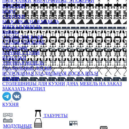
ПОДСТАВКИ, ЦВЕТОЧНИЦЫ, ЭТАЖЕРКИ
КОНСОЛИ
БЮРО
СУНДУКИ
БЕСКАРКАСНАЯ МЕБЕЛЬ
МЯГКАЯ МЕБЕЛЬ
HoReKa
СТОЛЫ ДЛЯ КАФЕ
СТУЛЬЯ ДЛЯ КАФЕ
Мебель лофт
БАРНЫЕ СТУЛЬЯ
ВЕШАЛКИ
УЛИЧНАЯ МЕБЕЛЬ
ГЛАДИЛЬНЫЕ ДОСКИ
ВСТРОЕННАЯ ГЛАДИЛЬНАЯ ДОСКА BELSI
АКЦИИ
СТОЛЕШНИЦЫ ДЛЯ КУХНИ
ДАЧА
МЕБЕЛЬ НА ЗАКАЗ
ЗАКАЗАТЬ РАСПИЛ
КУХНЯ
ТАБУРЕТЫ
МОДУЛЬНЫЕ