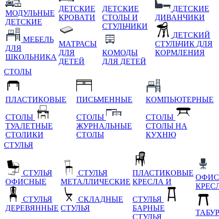
ДЕТСКИЕ
ДЕТСКИЕ
ДЕТСКИЕ
МОДУЛЬНЫЕ
КРОВАТИ
СТОЛЫ И
ДИВАНЧИКИ
ДЕТСКИЕ
СТУЛЬЧИКИ
ДЕТСКИЙ
МЕБЕЛЬ
МАТРАСЫ
СТУЛЬЧИК ДЛЯ
ДЛЯ
ДЛЯ
КОМОДЫ
КОРМЛЕНИЯ
ШКОЛЬНИКА
ДЕТЕЙ
ДЛЯ ДЕТЕЙ
СТОЛЫ
ПЛАСТИКОВЫЕ
ПИСЬМЕННЫЕ
КОМПЬЮТЕРНЫЕ
СТОЛЫ
СТОЛЫ
СТОЛЫ
ТУАЛЕТНЫЕ
ЖУРНАЛЬНЫЕ
СТОЛЫ НА
СТОЛИКИ
СТОЛЫ
КУХНЮ
СТУЛЬЯ
СТУЛЬЯ
СТУЛЬЯ
ПЛАСТИКОВЫЕ
ОФИС
ОФИСНЫЕ
МЕТАЛЛИЧЕСКИЕ
КРЕСЛА И
КРЕС
СТУЛЬЯ
СКЛАДНЫЕ
СТУЛЬЯ
ДЕРЕВЯННЫЕ
СТУЛЬЯ
БАРНЫЕ
ТАБУ
СТУЛЬЯ