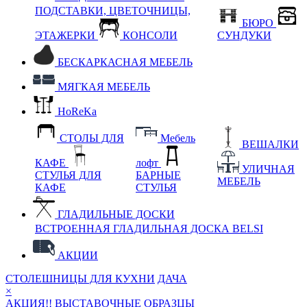
ПОДСТАВКИ, ЦВЕТОЧНИЦЫ,
БЮРО
ЭТАЖЕРКИ
КОНСОЛИ
СУНДУКИ
БЕСКАРКАСНАЯ МЕБЕЛЬ
МЯГКАЯ МЕБЕЛЬ
HoReKa
СТОЛЫ ДЛЯ
Мебель
ВЕШАЛКИ
КАФЕ
лофт
УЛИЧНАЯ
СТУЛЬЯ ДЛЯ
БАРНЫЕ
МЕБЕЛЬ
КАФЕ
СТУЛЬЯ
ГЛАДИЛЬНЫЕ ДОСКИ
ВСТРОЕННАЯ ГЛАДИЛЬНАЯ ДОСКА BELSI
АКЦИИ
СТОЛЕШНИЦЫ ДЛЯ КУХНИ
ДАЧА
×
АКЦИЯ!! ВЫСТАВОЧНЫЕ ОБРАЗЦЫ