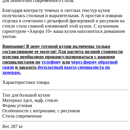
для любителей современного стиля.
Благодаря контрасту темных и светлых текстур кухня
получилась стильная и выразительная. А простая и изящная
отделка в сочетании с рельефной фрезеровкой и рисунком на
стекле стала главной изюминкой этой кухни. С кухонным
гарнитуром «Аврора 10» ваша кухня наполниться домашним
уютом.
Внимание! В цену готовой кухни включены только
составляющие ее модули! Для расчета полной стоимости
изделия необходимо проконсультироваться с нашими
специалистами по
телефону
или
через форму обратной
связи
и заказать
бесплатный выезд специалиста по
замерам
.
Характеристики товара
Тип
для большой кухни
Материал
лдсп, мдф, стекло
Форма
угловая
Особенности
с витринами, с рисунком
Стиль
современные
Вес
287 кг