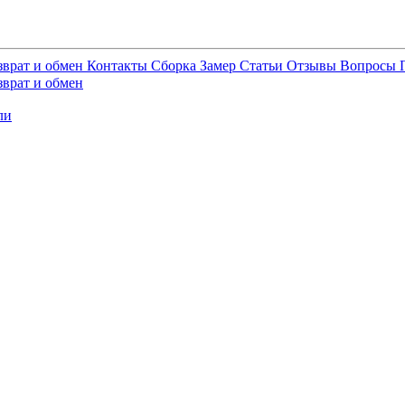
зврат и обмен
Контакты
Сборка
Замер
Статьи
Отзывы
Вопросы
зврат и обмен
ли