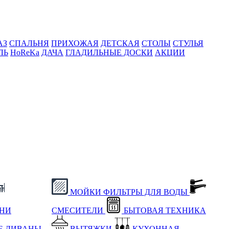
АЗ
СПАЛЬНЯ
ПРИХОЖАЯ
ДЕТСКАЯ
СТОЛЫ
СТУЛЬЯ
ЛЬ
HoReKa
ДАЧА
ГЛАДИЛЬНЫЕ ДОСКИ
АКЦИИ
МОЙКИ
ФИЛЬТРЫ ДЛЯ ВОДЫ
ХНИ
СМЕСИТЕЛИ
БЫТОВАЯ ТЕХНИКА
Е
ДИВАНЫ
ВЫТЯЖКИ
КУХОННАЯ