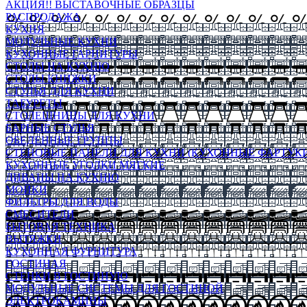
АКЦИЯ!! ВЫСТАВОЧНЫЕ ОБРАЗЦЫ
РАСПРОДАЖА
КУХНЯ
МОДУЛЬНЫЕ КУХНИ
КУХОННЫЕ ГАРНИТУРЫ
СТОЛЫ НА КУХНЮ
СТОЛЫ КНИЖКИ
СТУЛЬЯ ДЛЯ КУХНИ
ТАБУРЕТЫ
СТОЛЕШНИЦЫ ДЛЯ КУХНИ
БАРНЫЕ СТУЛЬЯ
ОБЕДЕННЫЕ ГРУППЫ
СТЕНОВЫЕ ПАНЕЛИ ДЛЯ КУХНИ (КУХОННЫЕ ФАРТУКИ
КУХОННЫЕ УГОЛКИ МЯГКИЕ
ДИВАНЫ НА КУХНЮ
МОЙКИ
ФИЛЬТРЫ ДЛЯ ВОДЫ
СМЕСИТЕЛИ
БЫТОВАЯ ТЕХНИКА
ВЫТЯЖКИ
КУХОННАЯ ФУРНИТУРА
ГОСТИНАЯ
СТЕНКИ В ГОСТИНУЮ
МОДУЛЬНЫЕ СИСТЕМЫ ДЛЯ ГОСТИНОЙ
ЭЛЕКТРОКАМИНЫ