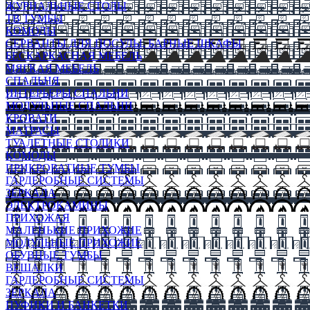
ЖУРНАЛЬНЫЕ СТОЛЫ
ТВ ТУМБЫ
КОМОДЫ
СЕРВАНТЫ ДЛЯ ПОСУДЫ, БАРНЫЕ ШКАФЫ
БЕСКАРКАСНАЯ МЕБЕЛЬ
МЯГКАЯ МЕБЕЛЬ
СПАЛЬНЯ
ИНТЕРЬЕРЫ СПАЛЬНИ
МОДУЛЬНЫЕ СПАЛЬНИ
КРОВАТИ
МАТРАСЫ
ТУАЛЕТНЫЕ СТОЛИКИ
КОМОДЫ
ПРИКРОВАТНЫЕ ТУМБЫ
ГАРДЕРОБНЫЕ СИСТЕМЫ
ЗЕРКАЛА
ЭЛЕКТРОКАМИНЫ
ПРИХОЖАЯ
МАЛЕНЬКИЕ ПРИХОЖИЕ
МОДУЛЬНЫЕ ПРИХОЖИЕ
ОБУВНЫЕ ТУМБЫ
ВЕШАЛКИ
ГАРДЕРОБНЫЕ СИСТЕМЫ
ЗЕРКАЛА
ПУФИКИ И БАНКЕТКИ