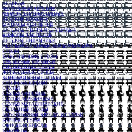
ДЕТСКАЯ
МОДУЛЬНЫЕ ДЕТСКИЕ
МЕБЕЛЬ ДЛЯ ШКОЛЬНИКА
ДЕТСКИЕ КРОВАТИ
МАТРАСЫ ДЛЯ ДЕТЕЙ
ДЕТСКИЕ СТОЛЫ И СТУЛЬЧИКИ
КОМОДЫ ДЛЯ ДЕТЕЙ
ДЕТСКИЕ ДИВАНЧИКИ
ДЕТСКИЙ СТУЛЬЧИК ДЛЯ КОРМЛЕНИЯ
СТОЛЫ
ПЛАСТИКОВЫЕ СТОЛЫ
ТУАЛЕТНЫЕ СТОЛИКИ
ПИСЬМЕННЫЕ СТОЛЫ
ЖУРНАЛЬНЫЕ СТОЛЫ
КОМПЬЮТЕРНЫЕ СТОЛЫ
СТОЛЫ НА КУХНЮ
СТУЛЬЯ
СТУЛЬЯ ОФИСНЫЕ
СТУЛЬЯ ДЕРЕВЯННЫЕ
СТУЛЬЯ МЕТАЛЛИЧЕСКИЕ
СКЛАДНЫЕ СТУЛЬЯ
ПЛАСТИКОВЫЕ КРЕСЛА И СТУЛЬЯ
БАРНЫЕ СТУЛЬЯ
ОФИСНЫЕ КРЕСЛА
ТАБУРЕТЫ