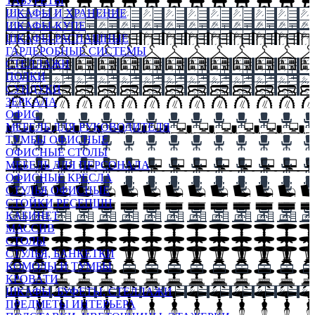
ТАБУРЕТЫ
ШКАФЫ И ХРАНЕНИЕ
ШКАФЫ-КУПЕ
ШКАФЫ-РАСПАШНЫЕ
ГАРДЕРОБНЫЕ СИСТЕМЫ
СТЕЛЛАЖИ
ПОЛКИ
СУНДУКИ
ЗЕРКАЛА
ОФИС
МЕБЕЛЬ ДЛЯ РУКОВОДИТЕЛЯ
ТУМБЫ ОФИСНЫЕ
ОФИСНЫЕ СТОЛЫ
МЕБЕЛЬ ДЛЯ ПЕРСОНАЛА
ОФИСНЫЕ КРЕСЛА
СТУЛЬЯ ОФИСНЫЕ
СТОЙКИ РЕСЕПШН
КАБИНЕТ
МАССИВ
СТОЛЫ
СТУЛЬЯ, БАНКЕТКИ
КОМОДЫ И ТУМБЫ
КРОВАТИ
ШКАФЫ, БУФЕТЫ, СТЕЛЛАЖИ
ПРЕДМЕТЫ ИНТЕРЬЕРА