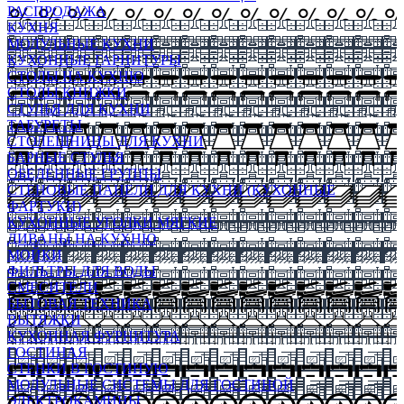
РАСПРОДАЖА
КУХНЯ
МОДУЛЬНЫЕ КУХНИ
КУХОННЫЕ ГАРНИТУРЫ
СТОЛЫ НА КУХНЮ
СТОЛЫ КНИЖКИ
СТУЛЬЯ ДЛЯ КУХНИ
ТАБУРЕТЫ
СТОЛЕШНИЦЫ ДЛЯ КУХНИ
БАРНЫЕ СТУЛЬЯ
ОБЕДЕННЫЕ ГРУППЫ
СТЕНОВЫЕ ПАНЕЛИ ДЛЯ КУХНИ (КУХОННЫЕ
ФАРТУКИ)
КУХОННЫЕ УГОЛКИ МЯГКИЕ
ДИВАНЫ НА КУХНЮ
МОЙКИ
ФИЛЬТРЫ ДЛЯ ВОДЫ
СМЕСИТЕЛИ
БЫТОВАЯ ТЕХНИКА
ВЫТЯЖКИ
КУХОННАЯ ФУРНИТУРА
ГОСТИНАЯ
СТЕНКИ В ГОСТИНУЮ
МОДУЛЬНЫЕ СИСТЕМЫ ДЛЯ ГОСТИНОЙ
ЭЛЕКТРОКАМИНЫ