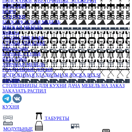
ПОДСТАВКИ, ЦВЕТОЧНИЦЫ, ЭТАЖЕРКИ
КОНСОЛИ
БЮРО
СУНДУКИ
БЕСКАРКАСНАЯ МЕБЕЛЬ
МЯГКАЯ МЕБЕЛЬ
HoReKa
СТОЛЫ ДЛЯ КАФЕ
СТУЛЬЯ ДЛЯ КАФЕ
Мебель лофт
БАРНЫЕ СТУЛЬЯ
ВЕШАЛКИ
УЛИЧНАЯ МЕБЕЛЬ
ГЛАДИЛЬНЫЕ ДОСКИ
ВСТРОЕННАЯ ГЛАДИЛЬНАЯ ДОСКА BELSI
АКЦИИ
СТОЛЕШНИЦЫ ДЛЯ КУХНИ
ДАЧА
МЕБЕЛЬ НА ЗАКАЗ
ЗАКАЗАТЬ РАСПИЛ
КУХНЯ
ТАБУРЕТЫ
МОДУЛЬНЫЕ