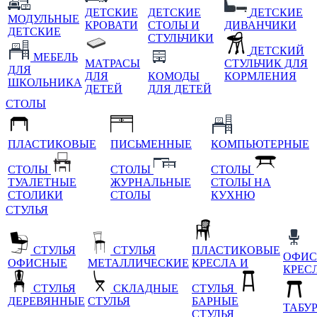
ДЕТСКИЕ
ДЕТСКИЕ
ДЕТСКИЕ
МОДУЛЬНЫЕ
КРОВАТИ
СТОЛЫ И
ДИВАНЧИКИ
ДЕТСКИЕ
СТУЛЬЧИКИ
ДЕТСКИЙ
МЕБЕЛЬ
МАТРАСЫ
СТУЛЬЧИК ДЛЯ
ДЛЯ
ДЛЯ
КОМОДЫ
КОРМЛЕНИЯ
ШКОЛЬНИКА
ДЕТЕЙ
ДЛЯ ДЕТЕЙ
СТОЛЫ
ПЛАСТИКОВЫЕ
ПИСЬМЕННЫЕ
КОМПЬЮТЕРНЫЕ
СТОЛЫ
СТОЛЫ
СТОЛЫ
ТУАЛЕТНЫЕ
ЖУРНАЛЬНЫЕ
СТОЛЫ НА
СТОЛИКИ
СТОЛЫ
КУХНЮ
СТУЛЬЯ
СТУЛЬЯ
СТУЛЬЯ
ПЛАСТИКОВЫЕ
ОФИС
ОФИСНЫЕ
МЕТАЛЛИЧЕСКИЕ
КРЕСЛА И
КРЕС
СТУЛЬЯ
СКЛАДНЫЕ
СТУЛЬЯ
ДЕРЕВЯННЫЕ
СТУЛЬЯ
БАРНЫЕ
ТАБУ
СТУЛЬЯ