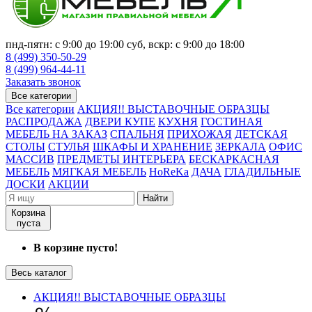
пнд-пятн: с 9:00 до 19:00 суб, вскр: с 9:00 до 18:00
8 (499) 350-50-29
8 (499) 964-44-11
Заказать звонок
Все категории
Все категории
АКЦИЯ!! ВЫСТАВОЧНЫЕ ОБРАЗЦЫ
РАСПРОДАЖА
ДВЕРИ КУПЕ
КУХНЯ
ГОСТИНАЯ
МЕБЕЛЬ НА ЗАКАЗ
СПАЛЬНЯ
ПРИХОЖАЯ
ДЕТСКАЯ
СТОЛЫ
СТУЛЬЯ
ШКАФЫ И ХРАНЕНИЕ
ЗЕРКАЛА
ОФИС
МАССИВ
ПРЕДМЕТЫ ИНТЕРЬЕРА
БЕСКАРКАСНАЯ
МЕБЕЛЬ
МЯГКАЯ МЕБЕЛЬ
HoReKa
ДАЧА
ГЛАДИЛЬНЫЕ
ДОСКИ
АКЦИИ
Найти
Корзина
пуста
В корзине пусто!
Весь каталог
АКЦИЯ!! ВЫСТАВОЧНЫЕ ОБРАЗЦЫ