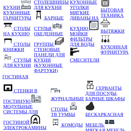
СТОЛЕШНИЦЫ
КУХОННЫЕ
КУХНИ
ДЛЯ КУХНИ
УГОЛКИ
БЫТОВАЯ
КУХОННЫЕ
МЯГКИЕ
ТЕХНИКА
ГАРНИТУРЫ
БАРНЫЕ
ДИВАНЫ НА
СТОЛЫ
СТУЛЬЯ
КУХНЮ
ВЫТЯЖКИ
НА КУХНЮ
ОБЕДЕННЫЕ
МОЙКИ
ФИЛЬТРЫ
СТОЛЫ
ГРУППЫ
ДЛЯ ВОДЫ
КУХОННАЯ
КНИЖКИ
СТЕНОВЫЕ
ФУРНИТУРА
ПАНЕЛИ ДЛЯ
СТУЛЬЯ
КУХНИ
СМЕСИТЕЛИ
ДЛЯ КУХНИ
(КУХОННЫЕ
ФАРТУКИ)
ГОСТИНАЯ
СЕРВАНТЫ
СТЕНКИ В
ДЛЯ ПОСУДЫ,
ЖУРНАЛЬНЫЕ
БАРНЫЕ ШКАФЫ
ГОСТИНУЮ
МОДУЛЬНЫЕ
СТОЛЫ
СИСТЕМЫ ДЛЯ
ТВ ТУМБЫ
БЕСКАРКАСНАЯ
ГОСТИНОЙ
КОМОДЫ
МЕБЕЛЬ
ЭЛЕКТРОКАМИНЫ
МЯГКАЯ МЕБЕЛЬ