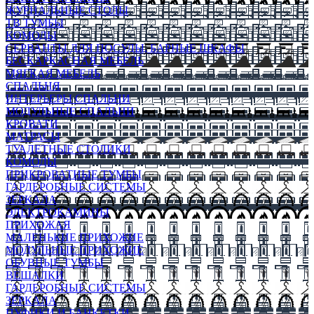
ЖУРНАЛЬНЫЕ СТОЛЫ
ТВ ТУМБЫ
КОМОДЫ
СЕРВАНТЫ ДЛЯ ПОСУДЫ, БАРНЫЕ ШКАФЫ
БЕСКАРКАСНАЯ МЕБЕЛЬ
МЯГКАЯ МЕБЕЛЬ
СПАЛЬНЯ
ИНТЕРЬЕРЫ СПАЛЬНИ
МОДУЛЬНЫЕ СПАЛЬНИ
КРОВАТИ
МАТРАСЫ
ТУАЛЕТНЫЕ СТОЛИКИ
КОМОДЫ
ПРИКРОВАТНЫЕ ТУМБЫ
ГАРДЕРОБНЫЕ СИСТЕМЫ
ЗЕРКАЛА
ЭЛЕКТРОКАМИНЫ
ПРИХОЖАЯ
МАЛЕНЬКИЕ ПРИХОЖИЕ
МОДУЛЬНЫЕ ПРИХОЖИЕ
ОБУВНЫЕ ТУМБЫ
ВЕШАЛКИ
ГАРДЕРОБНЫЕ СИСТЕМЫ
ЗЕРКАЛА
ПУФИКИ И БАНКЕТКИ