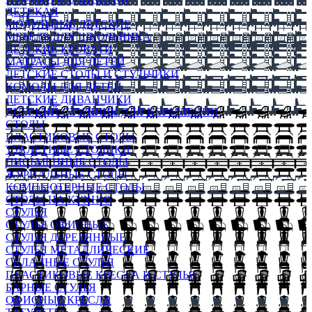
ДЕТСКАЯ
МОДУЛЬНЫЕ ДЕТСКИЕ
МЕБЕЛЬ ДЛЯ ШКОЛЬНИКА
ДЕТСКИЕ КРОВАТИ
МАТРАСЫ ДЛЯ ДЕТЕЙ
ДЕТСКИЕ СТОЛЫ И СТУЛЬЧИКИ
КОМОДЫ ДЛЯ ДЕТЕЙ
ДЕТСКИЕ ДИВАНЧИКИ
ДЕТСКИЙ СТУЛЬЧИК ДЛЯ КОРМЛЕНИЯ
СТОЛЫ
ПЛАСТИКОВЫЕ СТОЛЫ
ТУАЛЕТНЫЕ СТОЛИКИ
ПИСЬМЕННЫЕ СТОЛЫ
ЖУРНАЛЬНЫЕ СТОЛЫ
КОМПЬЮТЕРНЫЕ СТОЛЫ
СТОЛЫ НА КУХНЮ
СТУЛЬЯ
СТУЛЬЯ ОФИСНЫЕ
СТУЛЬЯ ДЕРЕВЯННЫЕ
СТУЛЬЯ МЕТАЛЛИЧЕСКИЕ
СКЛАДНЫЕ СТУЛЬЯ
ПЛАСТИКОВЫЕ КРЕСЛА И СТУЛЬЯ
БАРНЫЕ СТУЛЬЯ
ОФИСНЫЕ КРЕСЛА