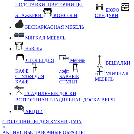
ПОДСТАВКИ, ЦВЕТОЧНИЦЫ,
БЮРО
ЭТАЖЕРКИ
КОНСОЛИ
СУНДУКИ
БЕСКАРКАСНАЯ МЕБЕЛЬ
МЯГКАЯ МЕБЕЛЬ
HoReKa
СТОЛЫ ДЛЯ
Мебель
ВЕШАЛКИ
КАФЕ
лофт
УЛИЧНАЯ
СТУЛЬЯ ДЛЯ
БАРНЫЕ
МЕБЕЛЬ
КАФЕ
СТУЛЬЯ
ГЛАДИЛЬНЫЕ ДОСКИ
ВСТРОЕННАЯ ГЛАДИЛЬНАЯ ДОСКА BELSI
АКЦИИ
СТОЛЕШНИЦЫ ДЛЯ КУХНИ
ДАЧА
×
АКЦИЯ!! ВЫСТАВОЧНЫЕ ОБРАЗЦЫ