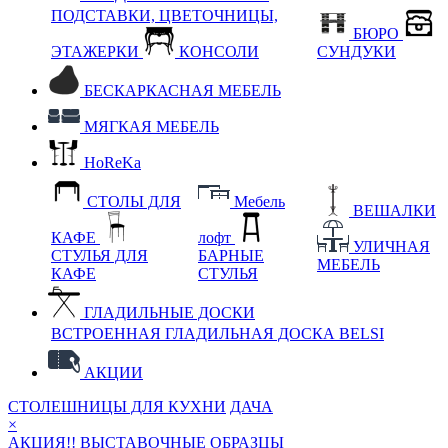
ПОДСТАВКИ, ЦВЕТОЧНИЦЫ,
БЮРО
ЭТАЖЕРКИ
КОНСОЛИ
СУНДУКИ
БЕСКАРКАСНАЯ МЕБЕЛЬ
МЯГКАЯ МЕБЕЛЬ
HoReKa
СТОЛЫ ДЛЯ
Мебель
ВЕШАЛКИ
КАФЕ
лофт
УЛИЧНАЯ
СТУЛЬЯ ДЛЯ
БАРНЫЕ
МЕБЕЛЬ
КАФЕ
СТУЛЬЯ
ГЛАДИЛЬНЫЕ ДОСКИ
ВСТРОЕННАЯ ГЛАДИЛЬНАЯ ДОСКА BELSI
АКЦИИ
СТОЛЕШНИЦЫ ДЛЯ КУХНИ
ДАЧА
×
АКЦИЯ!! ВЫСТАВОЧНЫЕ ОБРАЗЦЫ