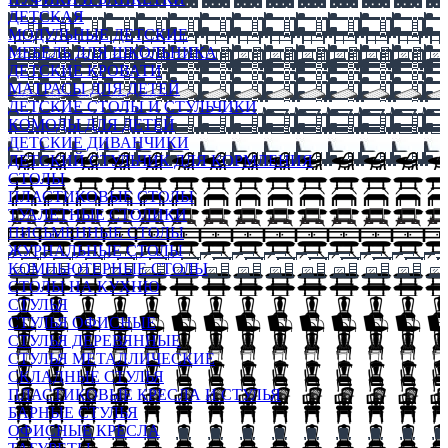
ДЕТСКАЯ
МОДУЛЬНЫЕ ДЕТСКИЕ
МЕБЕЛЬ ДЛЯ ШКОЛЬНИКА
ДЕТСКИЕ КРОВАТИ
МАТРАСЫ ДЛЯ ДЕТЕЙ
ДЕТСКИЕ СТОЛЫ И СТУЛЬЧИКИ
КОМОДЫ ДЛЯ ДЕТЕЙ
ДЕТСКИЕ ДИВАНЧИКИ
ДЕТСКИЙ СТУЛЬЧИК ДЛЯ КОРМЛЕНИЯ
СТОЛЫ
ПЛАСТИКОВЫЕ СТОЛЫ
ТУАЛЕТНЫЕ СТОЛИКИ
ПИСЬМЕННЫЕ СТОЛЫ
ЖУРНАЛЬНЫЕ СТОЛЫ
КОМПЬЮТЕРНЫЕ СТОЛЫ
СТОЛЫ НА КУХНЮ
СТУЛЬЯ
СТУЛЬЯ ОФИСНЫЕ
СТУЛЬЯ ДЕРЕВЯННЫЕ
СТУЛЬЯ МЕТАЛЛИЧЕСКИЕ
СКЛАДНЫЕ СТУЛЬЯ
ПЛАСТИКОВЫЕ КРЕСЛА И СТУЛЬЯ
БАРНЫЕ СТУЛЬЯ
ОФИСНЫЕ КРЕСЛА