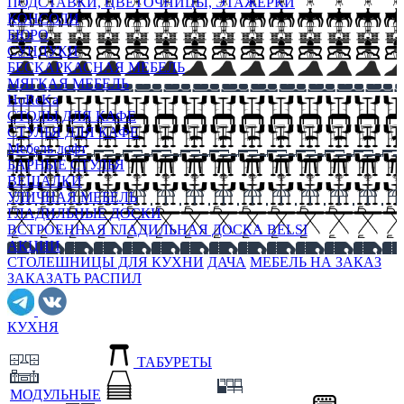
ПОДСТАВКИ, ЦВЕТОЧНИЦЫ, ЭТАЖЕРКИ
КОНСОЛИ
БЮРО
СУНДУКИ
БЕСКАРКАСНАЯ МЕБЕЛЬ
МЯГКАЯ МЕБЕЛЬ
HoReKa
СТОЛЫ ДЛЯ КАФЕ
СТУЛЬЯ ДЛЯ КАФЕ
Мебель лофт
БАРНЫЕ СТУЛЬЯ
ВЕШАЛКИ
УЛИЧНАЯ МЕБЕЛЬ
ГЛАДИЛЬНЫЕ ДОСКИ
ВСТРОЕННАЯ ГЛАДИЛЬНАЯ ДОСКА BELSI
АКЦИИ
СТОЛЕШНИЦЫ ДЛЯ КУХНИ
ДАЧА
МЕБЕЛЬ НА ЗАКАЗ
ЗАКАЗАТЬ РАСПИЛ
КУХНЯ
ТАБУРЕТЫ
МОДУЛЬНЫЕ