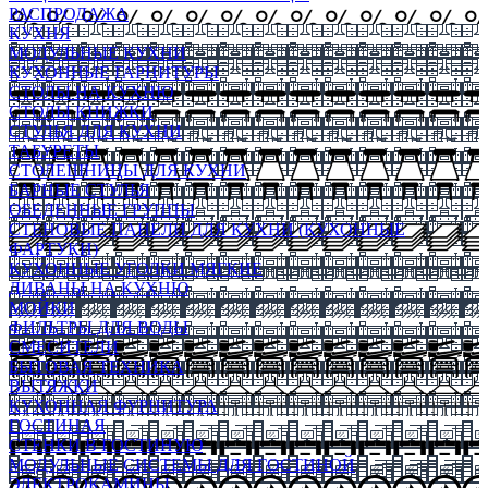
РАСПРОДАЖА
КУХНЯ
МОДУЛЬНЫЕ КУХНИ
КУХОННЫЕ ГАРНИТУРЫ
СТОЛЫ НА КУХНЮ
СТОЛЫ КНИЖКИ
СТУЛЬЯ ДЛЯ КУХНИ
ТАБУРЕТЫ
СТОЛЕШНИЦЫ ДЛЯ КУХНИ
БАРНЫЕ СТУЛЬЯ
ОБЕДЕННЫЕ ГРУППЫ
СТЕНОВЫЕ ПАНЕЛИ ДЛЯ КУХНИ (КУХОННЫЕ
ФАРТУКИ)
КУХОННЫЕ УГОЛКИ МЯГКИЕ
ДИВАНЫ НА КУХНЮ
МОЙКИ
ФИЛЬТРЫ ДЛЯ ВОДЫ
СМЕСИТЕЛИ
БЫТОВАЯ ТЕХНИКА
ВЫТЯЖКИ
КУХОННАЯ ФУРНИТУРА
ГОСТИНАЯ
СТЕНКИ В ГОСТИНУЮ
МОДУЛЬНЫЕ СИСТЕМЫ ДЛЯ ГОСТИНОЙ
ЭЛЕКТРОКАМИНЫ