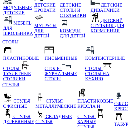
ДЕТСКИЕ
ДЕТСКИЕ
ДЕТСКИЕ
МОДУЛЬНЫЕ
КРОВАТИ
СТОЛЫ И
ДИВАНЧИКИ
ДЕТСКИЕ
СТУЛЬЧИКИ
ДЕТСКИЙ
МЕБЕЛЬ
МАТРАСЫ
СТУЛЬЧИК ДЛЯ
ДЛЯ
ДЛЯ
КОМОДЫ
КОРМЛЕНИЯ
ШКОЛЬНИКА
ДЕТЕЙ
ДЛЯ ДЕТЕЙ
СТОЛЫ
ПЛАСТИКОВЫЕ
ПИСЬМЕННЫЕ
КОМПЬЮТЕРНЫЕ
СТОЛЫ
СТОЛЫ
СТОЛЫ
ТУАЛЕТНЫЕ
ЖУРНАЛЬНЫЕ
СТОЛЫ НА
СТОЛИКИ
СТОЛЫ
КУХНЮ
СТУЛЬЯ
СТУЛЬЯ
СТУЛЬЯ
ПЛАСТИКОВЫЕ
ОФИС
ОФИСНЫЕ
МЕТАЛЛИЧЕСКИЕ
КРЕСЛА И
КРЕС
СТУЛЬЯ
СКЛАДНЫЕ
СТУЛЬЯ
ДЕРЕВЯННЫЕ
СТУЛЬЯ
БАРНЫЕ
ТАБУ
СТУЛЬЯ