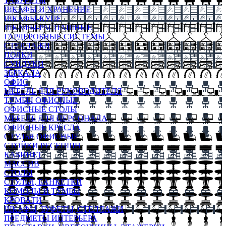
ТАБУРЕТЫ
ШКАФЫ И ХРАНЕНИЕ
ШКАФЫ-КУПЕ
ШКАФЫ-РАСПАШНЫЕ
ГАРДЕРОБНЫЕ СИСТЕМЫ
СТЕЛЛАЖИ
ПОЛКИ
СУНДУКИ
ЗЕРКАЛА
ОФИС
МЕБЕЛЬ ДЛЯ РУКОВОДИТЕЛЯ
ТУМБЫ ОФИСНЫЕ
ОФИСНЫЕ СТОЛЫ
МЕБЕЛЬ ДЛЯ ПЕРСОНАЛА
ОФИСНЫЕ КРЕСЛА
СТУЛЬЯ ОФИСНЫЕ
СТОЙКИ РЕСЕПШН
КАБИНЕТ
МАССИВ
СТОЛЫ
СТУЛЬЯ, БАНКЕТКИ
КОМОДЫ И ТУМБЫ
КРОВАТИ
ШКАФЫ, БУФЕТЫ, СТЕЛЛАЖИ
ПРЕДМЕТЫ ИНТЕРЬЕРА