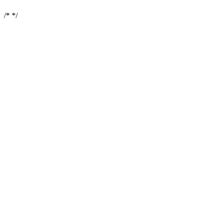
/*
*/