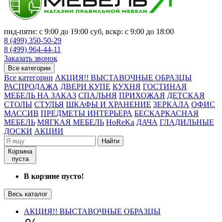
пнд-пятн: с 9:00 до 19:00 суб, вскр: с 9:00 до 18:00
8 (499) 350-50-29
8 (499) 964-44-11
Заказать звонок
Все категории
Все категории
АКЦИЯ!! ВЫСТАВОЧНЫЕ ОБРАЗЦЫ
РАСПРОДАЖА
ДВЕРИ КУПЕ
КУХНЯ
ГОСТИНАЯ
МЕБЕЛЬ НА ЗАКАЗ
СПАЛЬНЯ
ПРИХОЖАЯ
ДЕТСКАЯ
СТОЛЫ
СТУЛЬЯ
ШКАФЫ И ХРАНЕНИЕ
ЗЕРКАЛА
ОФИС
МАССИВ
ПРЕДМЕТЫ ИНТЕРЬЕРА
БЕСКАРКАСНАЯ
МЕБЕЛЬ
МЯГКАЯ МЕБЕЛЬ
HoReKa
ДАЧА
ГЛАДИЛЬНЫЕ
ДОСКИ
АКЦИИ
Найти
Корзина
пуста
В корзине пусто!
Весь каталог
АКЦИЯ!! ВЫСТАВОЧНЫЕ ОБРАЗЦЫ