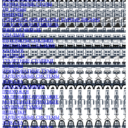
ЖУРНАЛЬНЫЕ СТОЛЫ
ТВ ТУМБЫ
КОМОДЫ
СЕРВАНТЫ ДЛЯ ПОСУДЫ, БАРНЫЕ ШКАФЫ
БЕСКАРКАСНАЯ МЕБЕЛЬ
МЯГКАЯ МЕБЕЛЬ
СПАЛЬНЯ
ИНТЕРЬЕРЫ СПАЛЬНИ
МОДУЛЬНЫЕ СПАЛЬНИ
КРОВАТИ
МАТРАСЫ
ТУАЛЕТНЫЕ СТОЛИКИ
КОМОДЫ
ПРИКРОВАТНЫЕ ТУМБЫ
ГАРДЕРОБНЫЕ СИСТЕМЫ
ЗЕРКАЛА
ЭЛЕКТРОКАМИНЫ
ПРИХОЖАЯ
МАЛЕНЬКИЕ ПРИХОЖИЕ
МОДУЛЬНЫЕ ПРИХОЖИЕ
ОБУВНЫЕ ТУМБЫ
ВЕШАЛКИ
ГАРДЕРОБНЫЕ СИСТЕМЫ
ЗЕРКАЛА
ПУФИКИ И БАНКЕТКИ