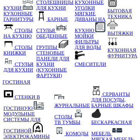
СТОЛЕШНИЦЫ
КУХОННЫЕ
КУХНИ
ДЛЯ КУХНИ
УГОЛКИ
БЫТОВАЯ
КУХОННЫЕ
МЯГКИЕ
ТЕХНИКА
ГАРНИТУРЫ
БАРНЫЕ
ДИВАНЫ НА
СТОЛЫ
СТУЛЬЯ
КУХНЮ
ВЫТЯЖКИ
НА КУХНЮ
ОБЕДЕННЫЕ
МОЙКИ
ФИЛЬТРЫ
СТОЛЫ
ГРУППЫ
ДЛЯ ВОДЫ
КУХОННАЯ
КНИЖКИ
СТЕНОВЫЕ
ФУРНИТУРА
ПАНЕЛИ ДЛЯ
СТУЛЬЯ
КУХНИ
СМЕСИТЕЛИ
ДЛЯ КУХНИ
(КУХОННЫЕ
ФАРТУКИ)
ГОСТИНАЯ
СЕРВАНТЫ
СТЕНКИ В
ДЛЯ ПОСУДЫ,
ЖУРНАЛЬНЫЕ
БАРНЫЕ ШКАФЫ
ГОСТИНУЮ
МОДУЛЬНЫЕ
СТОЛЫ
СИСТЕМЫ ДЛЯ
ТВ ТУМБЫ
БЕСКАРКАСНАЯ
ГОСТИНОЙ
КОМОДЫ
МЕБЕЛЬ
ЭЛЕКТРОКАМИНЫ
МЯГКАЯ МЕБЕЛЬ