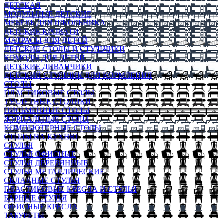
ДЕТСКАЯ
МОДУЛЬНЫЕ ДЕТСКИЕ
МЕБЕЛЬ ДЛЯ ШКОЛЬНИКА
ДЕТСКИЕ КРОВАТИ
МАТРАСЫ ДЛЯ ДЕТЕЙ
ДЕТСКИЕ СТОЛЫ И СТУЛЬЧИКИ
КОМОДЫ ДЛЯ ДЕТЕЙ
ДЕТСКИЕ ДИВАНЧИКИ
ДЕТСКИЙ СТУЛЬЧИК ДЛЯ КОРМЛЕНИЯ
СТОЛЫ
ПЛАСТИКОВЫЕ СТОЛЫ
ТУАЛЕТНЫЕ СТОЛИКИ
ПИСЬМЕННЫЕ СТОЛЫ
ЖУРНАЛЬНЫЕ СТОЛЫ
КОМПЬЮТЕРНЫЕ СТОЛЫ
СТОЛЫ НА КУХНЮ
СТУЛЬЯ
СТУЛЬЯ ОФИСНЫЕ
СТУЛЬЯ ДЕРЕВЯННЫЕ
СТУЛЬЯ МЕТАЛЛИЧЕСКИЕ
СКЛАДНЫЕ СТУЛЬЯ
ПЛАСТИКОВЫЕ КРЕСЛА И СТУЛЬЯ
БАРНЫЕ СТУЛЬЯ
ОФИСНЫЕ КРЕСЛА
ТАБУРЕТЫ