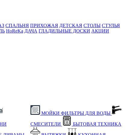
АЗ
СПАЛЬНЯ
ПРИХОЖАЯ
ДЕТСКАЯ
СТОЛЫ
СТУЛЬЯ
ЛЬ
HoReKa
ДАЧА
ГЛАДИЛЬНЫЕ ДОСКИ
АКЦИИ
МОЙКИ
ФИЛЬТРЫ ДЛЯ ВОДЫ
ХНИ
СМЕСИТЕЛИ
БЫТОВАЯ ТЕХНИКА
Е
ДИВАНЫ
ВЫТЯЖКИ
КУХОННАЯ