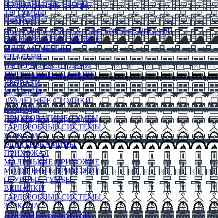
ЖУРНАЛЬНЫЕ СТОЛЫ
ТВ ТУМБЫ
КОМОДЫ
СЕРВАНТЫ ДЛЯ ПОСУДЫ, БАРНЫЕ ШКАФЫ
БЕСКАРКАСНАЯ МЕБЕЛЬ
МЯГКАЯ МЕБЕЛЬ
СПАЛЬНЯ
ИНТЕРЬЕРЫ СПАЛЬНИ
МОДУЛЬНЫЕ СПАЛЬНИ
КРОВАТИ
МАТРАСЫ
ТУАЛЕТНЫЕ СТОЛИКИ
КОМОДЫ
ПРИКРОВАТНЫЕ ТУМБЫ
ГАРДЕРОБНЫЕ СИСТЕМЫ
ЗЕРКАЛА
ЭЛЕКТРОКАМИНЫ
ПРИХОЖАЯ
МАЛЕНЬКИЕ ПРИХОЖИЕ
МОДУЛЬНЫЕ ПРИХОЖИЕ
ОБУВНЫЕ ТУМБЫ
ВЕШАЛКИ
ГАРДЕРОБНЫЕ СИСТЕМЫ
ЗЕРКАЛА
ПУФИКИ И БАНКЕТКИ