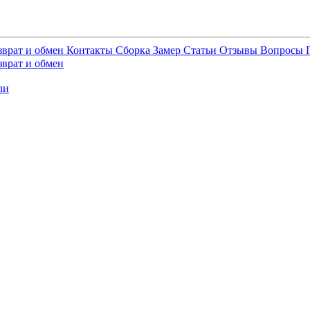
зврат и обмен
Контакты
Сборка
Замер
Статьи
Отзывы
Вопросы
зврат и обмен
ли