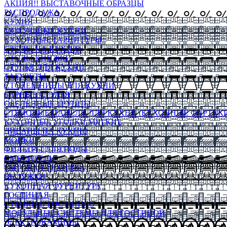
АКЦИЯ!! ВЫСТАВОЧНЫЕ ОБРАЗЦЫ
РАСПРОДАЖА
КУХНЯ
МОДУЛЬНЫЕ КУХНИ
КУХОННЫЕ ГАРНИТУРЫ
СТОЛЫ НА КУХНЮ
СТОЛЫ КНИЖКИ
СТУЛЬЯ ДЛЯ КУХНИ
ТАБУРЕТЫ
СТОЛЕШНИЦЫ ДЛЯ КУХНИ
БАРНЫЕ СТУЛЬЯ
ОБЕДЕННЫЕ ГРУППЫ
СТЕНОВЫЕ ПАНЕЛИ ДЛЯ КУХНИ (КУХОННЫЕ ФАРТУКИ
КУХОННЫЕ УГОЛКИ МЯГКИЕ
ДИВАНЫ НА КУХНЮ
МОЙКИ
ФИЛЬТРЫ ДЛЯ ВОДЫ
СМЕСИТЕЛИ
БЫТОВАЯ ТЕХНИКА
ВЫТЯЖКИ
КУХОННАЯ ФУРНИТУРА
ГОСТИНАЯ
СТЕНКИ В ГОСТИНУЮ
МОДУЛЬНЫЕ СИСТЕМЫ ДЛЯ ГОСТИНОЙ
ЭЛЕКТРОКАМИНЫ