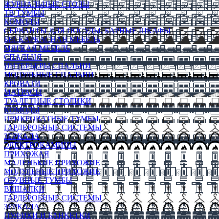
ЖУРНАЛЬНЫЕ СТОЛЫ
ТВ ТУМБЫ
КОМОДЫ
СЕРВАНТЫ ДЛЯ ПОСУДЫ, БАРНЫЕ ШКАФЫ
БЕСКАРКАСНАЯ МЕБЕЛЬ
МЯГКАЯ МЕБЕЛЬ
СПАЛЬНЯ
ИНТЕРЬЕРЫ СПАЛЬНИ
МОДУЛЬНЫЕ СПАЛЬНИ
КРОВАТИ
МАТРАСЫ
ТУАЛЕТНЫЕ СТОЛИКИ
КОМОДЫ
ПРИКРОВАТНЫЕ ТУМБЫ
ГАРДЕРОБНЫЕ СИСТЕМЫ
ЗЕРКАЛА
ЭЛЕКТРОКАМИНЫ
ПРИХОЖАЯ
МАЛЕНЬКИЕ ПРИХОЖИЕ
МОДУЛЬНЫЕ ПРИХОЖИЕ
ОБУВНЫЕ ТУМБЫ
ВЕШАЛКИ
ГАРДЕРОБНЫЕ СИСТЕМЫ
ЗЕРКАЛА
ПУФИКИ И БАНКЕТКИ