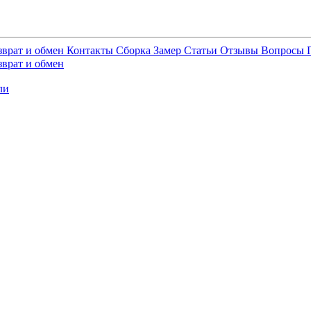
зврат и обмен
Контакты
Сборка
Замер
Статьи
Отзывы
Вопросы
зврат и обмен
ли