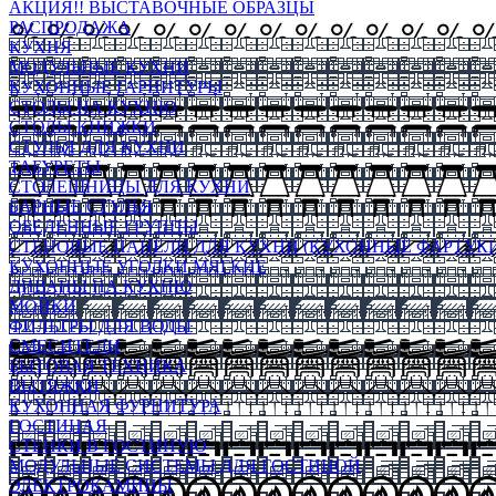
АКЦИЯ!! ВЫСТАВОЧНЫЕ ОБРАЗЦЫ
РАСПРОДАЖА
КУХНЯ
МОДУЛЬНЫЕ КУХНИ
КУХОННЫЕ ГАРНИТУРЫ
СТОЛЫ НА КУХНЮ
СТОЛЫ КНИЖКИ
СТУЛЬЯ ДЛЯ КУХНИ
ТАБУРЕТЫ
СТОЛЕШНИЦЫ ДЛЯ КУХНИ
БАРНЫЕ СТУЛЬЯ
ОБЕДЕННЫЕ ГРУППЫ
СТЕНОВЫЕ ПАНЕЛИ ДЛЯ КУХНИ (КУХОННЫЕ ФАРТУКИ
КУХОННЫЕ УГОЛКИ МЯГКИЕ
ДИВАНЫ НА КУХНЮ
МОЙКИ
ФИЛЬТРЫ ДЛЯ ВОДЫ
СМЕСИТЕЛИ
БЫТОВАЯ ТЕХНИКА
ВЫТЯЖКИ
КУХОННАЯ ФУРНИТУРА
ГОСТИНАЯ
СТЕНКИ В ГОСТИНУЮ
МОДУЛЬНЫЕ СИСТЕМЫ ДЛЯ ГОСТИНОЙ
ЭЛЕКТРОКАМИНЫ