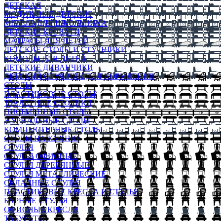
ДЕТСКАЯ
МОДУЛЬНЫЕ ДЕТСКИЕ
МЕБЕЛЬ ДЛЯ ШКОЛЬНИКА
ДЕТСКИЕ КРОВАТИ
МАТРАСЫ ДЛЯ ДЕТЕЙ
ДЕТСКИЕ СТОЛЫ И СТУЛЬЧИКИ
КОМОДЫ ДЛЯ ДЕТЕЙ
ДЕТСКИЕ ДИВАНЧИКИ
ДЕТСКИЙ СТУЛЬЧИК ДЛЯ КОРМЛЕНИЯ
СТОЛЫ
ПЛАСТИКОВЫЕ СТОЛЫ
ТУАЛЕТНЫЕ СТОЛИКИ
ПИСЬМЕННЫЕ СТОЛЫ
ЖУРНАЛЬНЫЕ СТОЛЫ
КОМПЬЮТЕРНЫЕ СТОЛЫ
СТОЛЫ НА КУХНЮ
СТУЛЬЯ
СТУЛЬЯ ОФИСНЫЕ
СТУЛЬЯ ДЕРЕВЯННЫЕ
СТУЛЬЯ МЕТАЛЛИЧЕСКИЕ
СКЛАДНЫЕ СТУЛЬЯ
ПЛАСТИКОВЫЕ КРЕСЛА И СТУЛЬЯ
БАРНЫЕ СТУЛЬЯ
ОФИСНЫЕ КРЕСЛА
ТАБУРЕТЫ