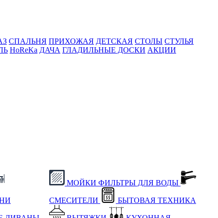
АЗ
СПАЛЬНЯ
ПРИХОЖАЯ
ДЕТСКАЯ
СТОЛЫ
СТУЛЬЯ
ЛЬ
HoReKa
ДАЧА
ГЛАДИЛЬНЫЕ ДОСКИ
АКЦИИ
МОЙКИ
ФИЛЬТРЫ ДЛЯ ВОДЫ
ХНИ
СМЕСИТЕЛИ
БЫТОВАЯ ТЕХНИКА
Е
ДИВАНЫ
ВЫТЯЖКИ
КУХОННАЯ