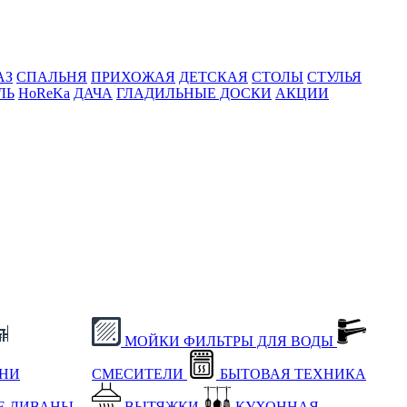
АЗ
СПАЛЬНЯ
ПРИХОЖАЯ
ДЕТСКАЯ
СТОЛЫ
СТУЛЬЯ
ЛЬ
HoReKa
ДАЧА
ГЛАДИЛЬНЫЕ ДОСКИ
АКЦИИ
МОЙКИ
ФИЛЬТРЫ ДЛЯ ВОДЫ
ХНИ
СМЕСИТЕЛИ
БЫТОВАЯ ТЕХНИКА
Е
ДИВАНЫ
ВЫТЯЖКИ
КУХОННАЯ