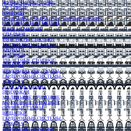
ЖУРНАЛЬНЫЕ СТОЛЫ
ТВ ТУМБЫ
КОМОДЫ
СЕРВАНТЫ ДЛЯ ПОСУДЫ, БАРНЫЕ ШКАФЫ
БЕСКАРКАСНАЯ МЕБЕЛЬ
МЯГКАЯ МЕБЕЛЬ
СПАЛЬНЯ
ИНТЕРЬЕРЫ СПАЛЬНИ
МОДУЛЬНЫЕ СПАЛЬНИ
КРОВАТИ
МАТРАСЫ
ТУАЛЕТНЫЕ СТОЛИКИ
КОМОДЫ
ПРИКРОВАТНЫЕ ТУМБЫ
ГАРДЕРОБНЫЕ СИСТЕМЫ
ЗЕРКАЛА
ЭЛЕКТРОКАМИНЫ
ПРИХОЖАЯ
МАЛЕНЬКИЕ ПРИХОЖИЕ
МОДУЛЬНЫЕ ПРИХОЖИЕ
ОБУВНЫЕ ТУМБЫ
ВЕШАЛКИ
ГАРДЕРОБНЫЕ СИСТЕМЫ
ЗЕРКАЛА
ПУФИКИ И БАНКЕТКИ