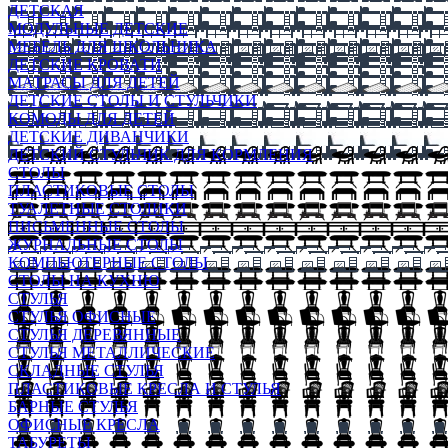
ДЕТСКАЯ
МОДУЛЬНЫЕ ДЕТСКИЕ
МЕБЕЛЬ ДЛЯ ШКОЛЬНИКА
ДЕТСКИЕ КРОВАТИ
МАТРАСЫ ДЛЯ ДЕТЕЙ
ДЕТСКИЕ СТОЛЫ И СТУЛЬЧИКИ
КОМОДЫ ДЛЯ ДЕТЕЙ
ДЕТСКИЕ ДИВАНЧИКИ
ДЕТСКИЙ СТУЛЬЧИК ДЛЯ КОРМЛЕНИЯ
СТОЛЫ
ПЛАСТИКОВЫЕ СТОЛЫ
ТУАЛЕТНЫЕ СТОЛИКИ
ПИСЬМЕННЫЕ СТОЛЫ
ЖУРНАЛЬНЫЕ СТОЛЫ
КОМПЬЮТЕРНЫЕ СТОЛЫ
СТОЛЫ НА КУХНЮ
СТУЛЬЯ
СТУЛЬЯ ОФИСНЫЕ
СТУЛЬЯ ДЕРЕВЯННЫЕ
СТУЛЬЯ МЕТАЛЛИЧЕСКИЕ
СКЛАДНЫЕ СТУЛЬЯ
ПЛАСТИКОВЫЕ КРЕСЛА И СТУЛЬЯ
БАРНЫЕ СТУЛЬЯ
ОФИСНЫЕ КРЕСЛА
ТАБУРЕТЫ