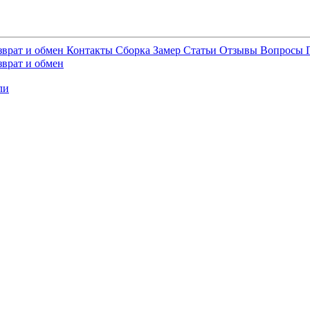
зврат и обмен
Контакты
Сборка
Замер
Статьи
Отзывы
Вопросы
зврат и обмен
ли