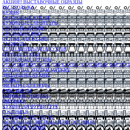
АКЦИЯ!! ВЫСТАВОЧНЫЕ ОБРАЗЦЫ
РАСПРОДАЖА
КУХНЯ
МОДУЛЬНЫЕ КУХНИ
КУХОННЫЕ ГАРНИТУРЫ
СТОЛЫ НА КУХНЮ
СТОЛЫ КНИЖКИ
СТУЛЬЯ ДЛЯ КУХНИ
ТАБУРЕТЫ
СТОЛЕШНИЦЫ ДЛЯ КУХНИ
БАРНЫЕ СТУЛЬЯ
ОБЕДЕННЫЕ ГРУППЫ
СТЕНОВЫЕ ПАНЕЛИ ДЛЯ КУХНИ (КУХОННЫЕ ФАРТУКИ
КУХОННЫЕ УГОЛКИ МЯГКИЕ
ДИВАНЫ НА КУХНЮ
МОЙКИ
ФИЛЬТРЫ ДЛЯ ВОДЫ
СМЕСИТЕЛИ
БЫТОВАЯ ТЕХНИКА
ВЫТЯЖКИ
КУХОННАЯ ФУРНИТУРА
ГОСТИНАЯ
СТЕНКИ В ГОСТИНУЮ
МОДУЛЬНЫЕ СИСТЕМЫ ДЛЯ ГОСТИНОЙ
ЭЛЕКТРОКАМИНЫ