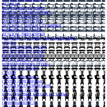
ДЕТСКАЯ
МОДУЛЬНЫЕ ДЕТСКИЕ
МЕБЕЛЬ ДЛЯ ШКОЛЬНИКА
ДЕТСКИЕ КРОВАТИ
МАТРАСЫ ДЛЯ ДЕТЕЙ
ДЕТСКИЕ СТОЛЫ И СТУЛЬЧИКИ
КОМОДЫ ДЛЯ ДЕТЕЙ
ДЕТСКИЕ ДИВАНЧИКИ
ДЕТСКИЙ СТУЛЬЧИК ДЛЯ КОРМЛЕНИЯ
СТОЛЫ
ПЛАСТИКОВЫЕ СТОЛЫ
ТУАЛЕТНЫЕ СТОЛИКИ
ПИСЬМЕННЫЕ СТОЛЫ
ЖУРНАЛЬНЫЕ СТОЛЫ
КОМПЬЮТЕРНЫЕ СТОЛЫ
СТОЛЫ НА КУХНЮ
СТУЛЬЯ
СТУЛЬЯ ОФИСНЫЕ
СТУЛЬЯ ДЕРЕВЯННЫЕ
СТУЛЬЯ МЕТАЛЛИЧЕСКИЕ
СКЛАДНЫЕ СТУЛЬЯ
ПЛАСТИКОВЫЕ КРЕСЛА И СТУЛЬЯ
БАРНЫЕ СТУЛЬЯ
ОФИСНЫЕ КРЕСЛА