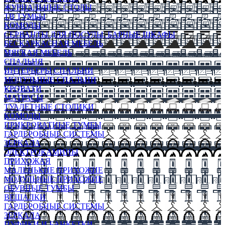
ЖУРНАЛЬНЫЕ СТОЛЫ
ТВ ТУМБЫ
КОМОДЫ
СЕРВАНТЫ ДЛЯ ПОСУДЫ, БАРНЫЕ ШКАФЫ
БЕСКАРКАСНАЯ МЕБЕЛЬ
МЯГКАЯ МЕБЕЛЬ
СПАЛЬНЯ
ИНТЕРЬЕРЫ СПАЛЬНИ
МОДУЛЬНЫЕ СПАЛЬНИ
КРОВАТИ
МАТРАСЫ
ТУАЛЕТНЫЕ СТОЛИКИ
КОМОДЫ
ПРИКРОВАТНЫЕ ТУМБЫ
ГАРДЕРОБНЫЕ СИСТЕМЫ
ЗЕРКАЛА
ЭЛЕКТРОКАМИНЫ
ПРИХОЖАЯ
МАЛЕНЬКИЕ ПРИХОЖИЕ
МОДУЛЬНЫЕ ПРИХОЖИЕ
ОБУВНЫЕ ТУМБЫ
ВЕШАЛКИ
ГАРДЕРОБНЫЕ СИСТЕМЫ
ЗЕРКАЛА
ПУФИКИ И БАНКЕТКИ