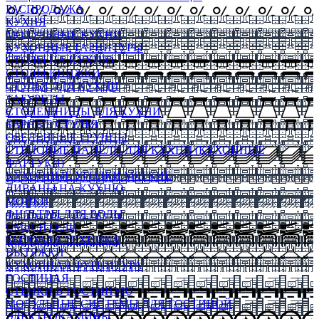
РАСПРОДАЖА
КУХНЯ
МОДУЛЬНЫЕ КУХНИ
КУХОННЫЕ ГАРНИТУРЫ
СТОЛЫ НА КУХНЮ
СТОЛЫ КНИЖКИ
СТУЛЬЯ ДЛЯ КУХНИ
ТАБУРЕТЫ
СТОЛЕШНИЦЫ ДЛЯ КУХНИ
БАРНЫЕ СТУЛЬЯ
ОБЕДЕННЫЕ ГРУППЫ
СТЕНОВЫЕ ПАНЕЛИ ДЛЯ КУХНИ (КУХОННЫЕ
ФАРТУКИ)
КУХОННЫЕ УГОЛКИ МЯГКИЕ
ДИВАНЫ НА КУХНЮ
МОЙКИ
ФИЛЬТРЫ ДЛЯ ВОДЫ
СМЕСИТЕЛИ
БЫТОВАЯ ТЕХНИКА
ВЫТЯЖКИ
КУХОННАЯ ФУРНИТУРА
ГОСТИНАЯ
СТЕНКИ В ГОСТИНУЮ
МОДУЛЬНЫЕ СИСТЕМЫ ДЛЯ ГОСТИНОЙ
ЭЛЕКТРОКАМИНЫ