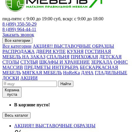
пнд-пятн: с 9:00 до 19:00 суб, вскр: с 9:00 до 18:00
8 (499) 350-50-29
8 (499) 964-44-11
Заказать звонок
Все категории
Все категории
АКЦИЯ!! ВЫСТАВОЧНЫЕ ОБРАЗЦЫ
РАСПРОДАЖА
ДВЕРИ КУПЕ
КУХНЯ
ГОСТИНАЯ
МЕБЕЛЬ НА ЗАКАЗ
СПАЛЬНЯ
ПРИХОЖАЯ
ДЕТСКАЯ
СТОЛЫ
СТУЛЬЯ
ШКАФЫ И ХРАНЕНИЕ
ЗЕРКАЛА
ОФИС
МАССИВ
ПРЕДМЕТЫ ИНТЕРЬЕРА
БЕСКАРКАСНАЯ
МЕБЕЛЬ
МЯГКАЯ МЕБЕЛЬ
HoReKa
ДАЧА
ГЛАДИЛЬНЫЕ
ДОСКИ
АКЦИИ
Найти
Корзина
пуста
В корзине пусто!
Весь каталог
АКЦИЯ!! ВЫСТАВОЧНЫЕ ОБРАЗЦЫ