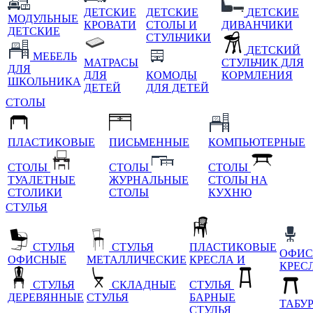
ДЕТСКИЕ
ДЕТСКИЕ
ДЕТСКИЕ
МОДУЛЬНЫЕ
КРОВАТИ
СТОЛЫ И
ДИВАНЧИКИ
ДЕТСКИЕ
СТУЛЬЧИКИ
ДЕТСКИЙ
МЕБЕЛЬ
МАТРАСЫ
СТУЛЬЧИК ДЛЯ
ДЛЯ
ДЛЯ
КОМОДЫ
КОРМЛЕНИЯ
ШКОЛЬНИКА
ДЕТЕЙ
ДЛЯ ДЕТЕЙ
СТОЛЫ
ПЛАСТИКОВЫЕ
ПИСЬМЕННЫЕ
КОМПЬЮТЕРНЫЕ
СТОЛЫ
СТОЛЫ
СТОЛЫ
ТУАЛЕТНЫЕ
ЖУРНАЛЬНЫЕ
СТОЛЫ НА
СТОЛИКИ
СТОЛЫ
КУХНЮ
СТУЛЬЯ
СТУЛЬЯ
СТУЛЬЯ
ПЛАСТИКОВЫЕ
ОФИС
ОФИСНЫЕ
МЕТАЛЛИЧЕСКИЕ
КРЕСЛА И
КРЕС
СТУЛЬЯ
СКЛАДНЫЕ
СТУЛЬЯ
ДЕРЕВЯННЫЕ
СТУЛЬЯ
БАРНЫЕ
ТАБУ
СТУЛЬЯ