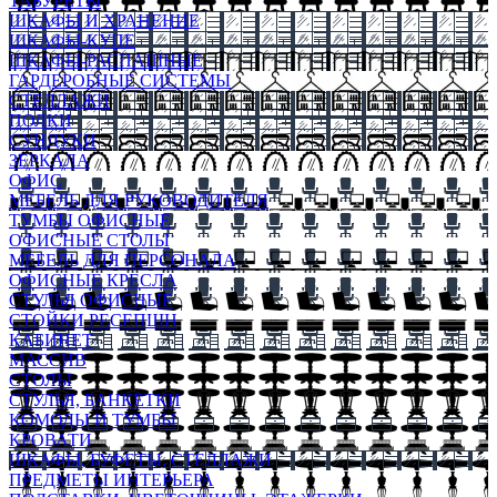
ТАБУРЕТЫ
ШКАФЫ И ХРАНЕНИЕ
ШКАФЫ-КУПЕ
ШКАФЫ-РАСПАШНЫЕ
ГАРДЕРОБНЫЕ СИСТЕМЫ
СТЕЛЛАЖИ
ПОЛКИ
СУНДУКИ
ЗЕРКАЛА
ОФИС
МЕБЕЛЬ ДЛЯ РУКОВОДИТЕЛЯ
ТУМБЫ ОФИСНЫЕ
ОФИСНЫЕ СТОЛЫ
МЕБЕЛЬ ДЛЯ ПЕРСОНАЛА
ОФИСНЫЕ КРЕСЛА
СТУЛЬЯ ОФИСНЫЕ
СТОЙКИ РЕСЕПШН
КАБИНЕТ
МАССИВ
СТОЛЫ
СТУЛЬЯ, БАНКЕТКИ
КОМОДЫ И ТУМБЫ
КРОВАТИ
ШКАФЫ, БУФЕТЫ, СТЕЛЛАЖИ
ПРЕДМЕТЫ ИНТЕРЬЕРА