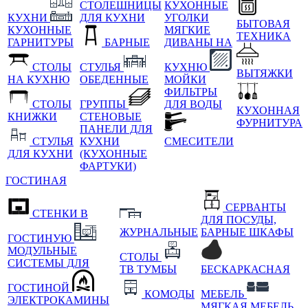
СТОЛЕШНИЦЫ
КУХОННЫЕ
КУХНИ
ДЛЯ КУХНИ
УГОЛКИ
БЫТОВАЯ
КУХОННЫЕ
МЯГКИЕ
ТЕХНИКА
ГАРНИТУРЫ
БАРНЫЕ
ДИВАНЫ НА
СТОЛЫ
СТУЛЬЯ
КУХНЮ
ВЫТЯЖКИ
НА КУХНЮ
ОБЕДЕННЫЕ
МОЙКИ
ФИЛЬТРЫ
СТОЛЫ
ГРУППЫ
ДЛЯ ВОДЫ
КУХОННАЯ
КНИЖКИ
СТЕНОВЫЕ
ФУРНИТУРА
ПАНЕЛИ ДЛЯ
СТУЛЬЯ
КУХНИ
СМЕСИТЕЛИ
ДЛЯ КУХНИ
(КУХОННЫЕ
ФАРТУКИ)
ГОСТИНАЯ
СЕРВАНТЫ
СТЕНКИ В
ДЛЯ ПОСУДЫ,
ЖУРНАЛЬНЫЕ
БАРНЫЕ ШКАФЫ
ГОСТИНУЮ
МОДУЛЬНЫЕ
СТОЛЫ
СИСТЕМЫ ДЛЯ
ТВ ТУМБЫ
БЕСКАРКАСНАЯ
ГОСТИНОЙ
КОМОДЫ
МЕБЕЛЬ
ЭЛЕКТРОКАМИНЫ
МЯГКАЯ МЕБЕЛЬ