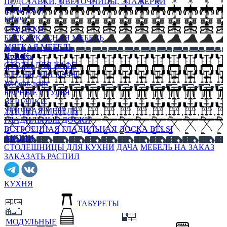
ПОДСТАВКИ, ЦВЕТОЧНИЦЫ, ЭТАЖЕРКИ
КОНСОЛИ
БЮРО
СУНДУКИ
БЕСКАРКАСНАЯ МЕБЕЛЬ
МЯГКАЯ МЕБЕЛЬ
HoReKa
СТОЛЫ ДЛЯ КАФЕ
СТУЛЬЯ ДЛЯ КАФЕ
Мебель лофт
БАРНЫЕ СТУЛЬЯ
ВЕШАЛКИ
УЛИЧНАЯ МЕБЕЛЬ
ГЛАДИЛЬНЫЕ ДОСКИ
ВСТРОЕННАЯ ГЛАДИЛЬНАЯ ДОСКА BELSI
АКЦИИ
СТОЛЕШНИЦЫ ДЛЯ КУХНИ
ДАЧА
МЕБЕЛЬ НА ЗАКАЗ
ЗАКАЗАТЬ РАСПИЛ
КУХНЯ
ТАБУРЕТЫ
МОДУЛЬНЫЕ