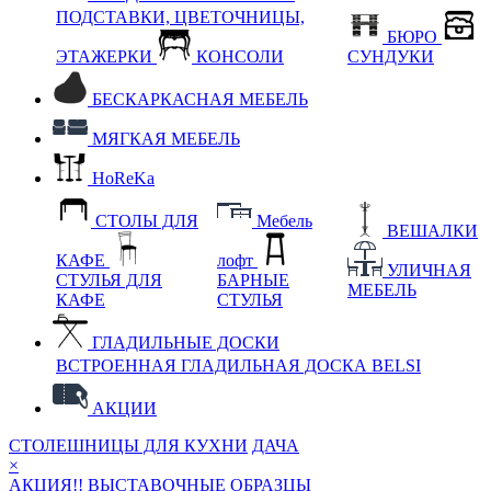
ПОДСТАВКИ, ЦВЕТОЧНИЦЫ,
БЮРО
ЭТАЖЕРКИ
КОНСОЛИ
СУНДУКИ
БЕСКАРКАСНАЯ МЕБЕЛЬ
МЯГКАЯ МЕБЕЛЬ
HoReKa
СТОЛЫ ДЛЯ
Мебель
ВЕШАЛКИ
КАФЕ
лофт
УЛИЧНАЯ
СТУЛЬЯ ДЛЯ
БАРНЫЕ
МЕБЕЛЬ
КАФЕ
СТУЛЬЯ
ГЛАДИЛЬНЫЕ ДОСКИ
ВСТРОЕННАЯ ГЛАДИЛЬНАЯ ДОСКА BELSI
АКЦИИ
СТОЛЕШНИЦЫ ДЛЯ КУХНИ
ДАЧА
×
АКЦИЯ!! ВЫСТАВОЧНЫЕ ОБРАЗЦЫ