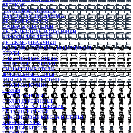
ДЕТСКАЯ
МОДУЛЬНЫЕ ДЕТСКИЕ
МЕБЕЛЬ ДЛЯ ШКОЛЬНИКА
ДЕТСКИЕ КРОВАТИ
МАТРАСЫ ДЛЯ ДЕТЕЙ
ДЕТСКИЕ СТОЛЫ И СТУЛЬЧИКИ
КОМОДЫ ДЛЯ ДЕТЕЙ
ДЕТСКИЕ ДИВАНЧИКИ
ДЕТСКИЙ СТУЛЬЧИК ДЛЯ КОРМЛЕНИЯ
СТОЛЫ
ПЛАСТИКОВЫЕ СТОЛЫ
ТУАЛЕТНЫЕ СТОЛИКИ
ПИСЬМЕННЫЕ СТОЛЫ
ЖУРНАЛЬНЫЕ СТОЛЫ
КОМПЬЮТЕРНЫЕ СТОЛЫ
СТОЛЫ НА КУХНЮ
СТУЛЬЯ
СТУЛЬЯ ОФИСНЫЕ
СТУЛЬЯ ДЕРЕВЯННЫЕ
СТУЛЬЯ МЕТАЛЛИЧЕСКИЕ
СКЛАДНЫЕ СТУЛЬЯ
ПЛАСТИКОВЫЕ КРЕСЛА И СТУЛЬЯ
БАРНЫЕ СТУЛЬЯ
ОФИСНЫЕ КРЕСЛА