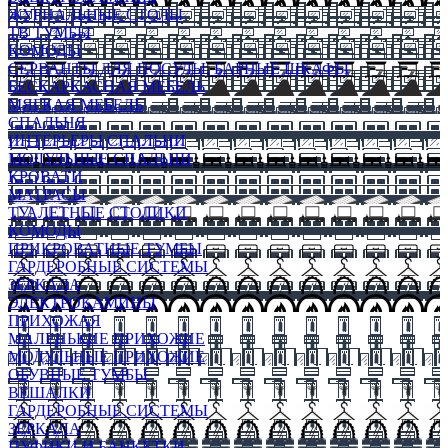
ЖУРНАЛЬНЫЕ СТОЛЫ
ТВ ТУМБЫ
КОМОДЫ
СЕРВАНТЫ ДЛЯ ПОСУДЫ, БАРНЫЕ ШКАФЫ
БЕСКАРКАСНАЯ МЕБЕЛЬ
МЯГКАЯ МЕБЕЛЬ
СПАЛЬНЯ
ИНТЕРЬЕРЫ СПАЛЬНИ
МОДУЛЬНЫЕ СПАЛЬНИ
КРОВАТИ
МАТРАСЫ
ТУАЛЕТНЫЕ СТОЛИКИ
КОМОДЫ
ПРИКРОВАТНЫЕ ТУМБЫ
ГАРДЕРОБНЫЕ СИСТЕМЫ
ЗЕРКАЛА
ЭЛЕКТРОКАМИНЫ
ПРИХОЖАЯ
МАЛЕНЬКИЕ ПРИХОЖИЕ
МОДУЛЬНЫЕ ПРИХОЖИЕ
ОБУВНЫЕ ТУМБЫ
ВЕШАЛКИ
ГАРДЕРОБНЫЕ СИСТЕМЫ
ЗЕРКАЛА
ПУФИКИ И БАНКЕТКИ