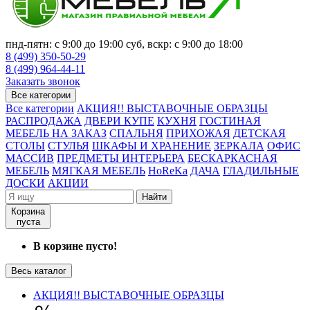
пнд-пятн: с 9:00 до 19:00 суб, вскр: с 9:00 до 18:00
8 (499) 350-50-29
8 (499) 964-44-11
Заказать звонок
Все категории
Все категории
АКЦИЯ!! ВЫСТАВОЧНЫЕ ОБРАЗЦЫ
РАСПРОДАЖА
ДВЕРИ КУПЕ
КУХНЯ
ГОСТИНАЯ
МЕБЕЛЬ НА ЗАКАЗ
СПАЛЬНЯ
ПРИХОЖАЯ
ДЕТСКАЯ
СТОЛЫ
СТУЛЬЯ
ШКАФЫ И ХРАНЕНИЕ
ЗЕРКАЛА
ОФИС
МАССИВ
ПРЕДМЕТЫ ИНТЕРЬЕРА
БЕСКАРКАСНАЯ
МЕБЕЛЬ
МЯГКАЯ МЕБЕЛЬ
HoReKa
ДАЧА
ГЛАДИЛЬНЫЕ
ДОСКИ
АКЦИИ
Найти
Корзина
пуста
В корзине пусто!
Весь каталог
АКЦИЯ!! ВЫСТАВОЧНЫЕ ОБРАЗЦЫ