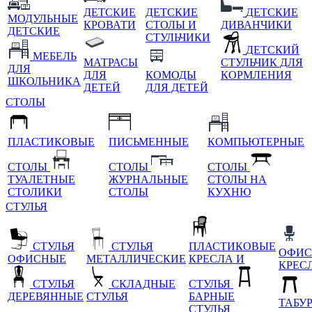
ДЕТСКИЕ
ДЕТСКИЕ
ДЕТСКИЕ
МОДУЛЬНЫЕ
КРОВАТИ
СТОЛЫ И
ДИВАНЧИКИ
ДЕТСКИЕ
СТУЛЬЧИКИ
ДЕТСКИЙ
МЕБЕЛЬ
МАТРАСЫ
СТУЛЬЧИК ДЛЯ
ДЛЯ
ДЛЯ
КОМОДЫ
КОРМЛЕНИЯ
ШКОЛЬНИКА
ДЕТЕЙ
ДЛЯ ДЕТЕЙ
СТОЛЫ
ПЛАСТИКОВЫЕ
ПИСЬМЕННЫЕ
КОМПЬЮТЕРНЫЕ
СТОЛЫ
СТОЛЫ
СТОЛЫ
ТУАЛЕТНЫЕ
ЖУРНАЛЬНЫЕ
СТОЛЫ НА
СТОЛИКИ
СТОЛЫ
КУХНЮ
СТУЛЬЯ
СТУЛЬЯ
СТУЛЬЯ
ПЛАСТИКОВЫЕ
ОФИС
ОФИСНЫЕ
МЕТАЛЛИЧЕСКИЕ
КРЕСЛА И
КРЕС
СТУЛЬЯ
СКЛАДНЫЕ
СТУЛЬЯ
ДЕРЕВЯННЫЕ
СТУЛЬЯ
БАРНЫЕ
ТАБУ
СТУЛЬЯ