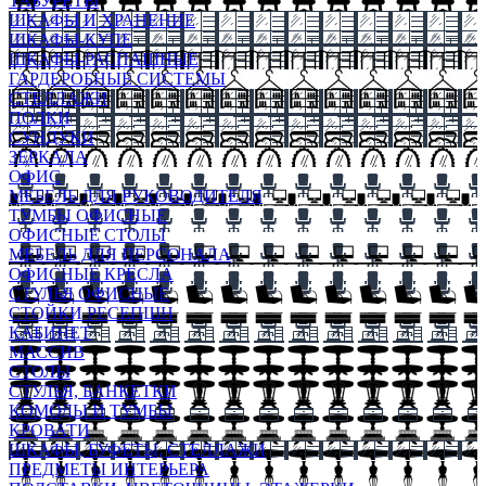
ТАБУРЕТЫ
ШКАФЫ И ХРАНЕНИЕ
ШКАФЫ-КУПЕ
ШКАФЫ-РАСПАШНЫЕ
ГАРДЕРОБНЫЕ СИСТЕМЫ
СТЕЛЛАЖИ
ПОЛКИ
СУНДУКИ
ЗЕРКАЛА
ОФИС
МЕБЕЛЬ ДЛЯ РУКОВОДИТЕЛЯ
ТУМБЫ ОФИСНЫЕ
ОФИСНЫЕ СТОЛЫ
МЕБЕЛЬ ДЛЯ ПЕРСОНАЛА
ОФИСНЫЕ КРЕСЛА
СТУЛЬЯ ОФИСНЫЕ
СТОЙКИ РЕСЕПШН
КАБИНЕТ
МАССИВ
СТОЛЫ
СТУЛЬЯ, БАНКЕТКИ
КОМОДЫ И ТУМБЫ
КРОВАТИ
ШКАФЫ, БУФЕТЫ, СТЕЛЛАЖИ
ПРЕДМЕТЫ ИНТЕРЬЕРА