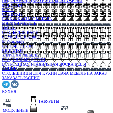
ПОДСТАВКИ, ЦВЕТОЧНИЦЫ, ЭТАЖЕРКИ
КОНСОЛИ
БЮРО
СУНДУКИ
БЕСКАРКАСНАЯ МЕБЕЛЬ
МЯГКАЯ МЕБЕЛЬ
HoReKa
СТОЛЫ ДЛЯ КАФЕ
СТУЛЬЯ ДЛЯ КАФЕ
Мебель лофт
БАРНЫЕ СТУЛЬЯ
ВЕШАЛКИ
УЛИЧНАЯ МЕБЕЛЬ
ГЛАДИЛЬНЫЕ ДОСКИ
ВСТРОЕННАЯ ГЛАДИЛЬНАЯ ДОСКА BELSI
АКЦИИ
СТОЛЕШНИЦЫ ДЛЯ КУХНИ
ДАЧА
МЕБЕЛЬ НА ЗАКАЗ
ЗАКАЗАТЬ РАСПИЛ
КУХНЯ
ТАБУРЕТЫ
МОДУЛЬНЫЕ