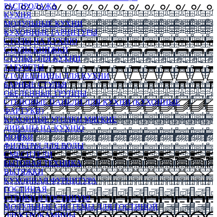
РАСПРОДАЖА
КУХНЯ
МОДУЛЬНЫЕ КУХНИ
КУХОННЫЕ ГАРНИТУРЫ
СТОЛЫ НА КУХНЮ
СТОЛЫ КНИЖКИ
СТУЛЬЯ ДЛЯ КУХНИ
ТАБУРЕТЫ
СТОЛЕШНИЦЫ ДЛЯ КУХНИ
БАРНЫЕ СТУЛЬЯ
ОБЕДЕННЫЕ ГРУППЫ
СТЕНОВЫЕ ПАНЕЛИ ДЛЯ КУХНИ (КУХОННЫЕ
ФАРТУКИ)
КУХОННЫЕ УГОЛКИ МЯГКИЕ
ДИВАНЫ НА КУХНЮ
МОЙКИ
ФИЛЬТРЫ ДЛЯ ВОДЫ
СМЕСИТЕЛИ
БЫТОВАЯ ТЕХНИКА
ВЫТЯЖКИ
КУХОННАЯ ФУРНИТУРА
ГОСТИНАЯ
СТЕНКИ В ГОСТИНУЮ
МОДУЛЬНЫЕ СИСТЕМЫ ДЛЯ ГОСТИНОЙ
ЭЛЕКТРОКАМИНЫ