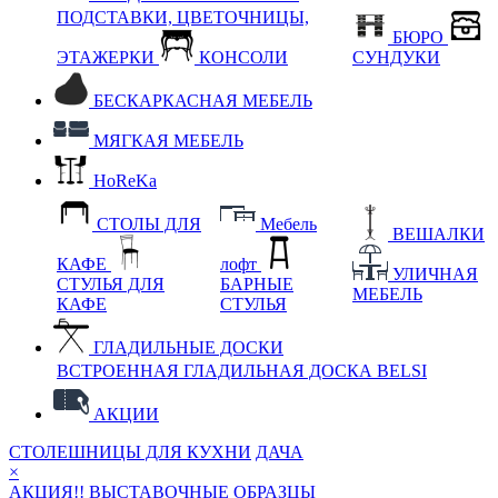
ПОДСТАВКИ, ЦВЕТОЧНИЦЫ,
БЮРО
ЭТАЖЕРКИ
КОНСОЛИ
СУНДУКИ
БЕСКАРКАСНАЯ МЕБЕЛЬ
МЯГКАЯ МЕБЕЛЬ
HoReKa
СТОЛЫ ДЛЯ
Мебель
ВЕШАЛКИ
КАФЕ
лофт
УЛИЧНАЯ
СТУЛЬЯ ДЛЯ
БАРНЫЕ
МЕБЕЛЬ
КАФЕ
СТУЛЬЯ
ГЛАДИЛЬНЫЕ ДОСКИ
ВСТРОЕННАЯ ГЛАДИЛЬНАЯ ДОСКА BELSI
АКЦИИ
СТОЛЕШНИЦЫ ДЛЯ КУХНИ
ДАЧА
×
АКЦИЯ!! ВЫСТАВОЧНЫЕ ОБРАЗЦЫ