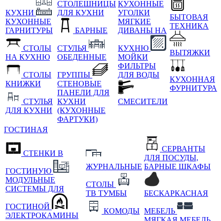
СТОЛЕШНИЦЫ
КУХОННЫЕ
КУХНИ
ДЛЯ КУХНИ
УГОЛКИ
БЫТОВАЯ
КУХОННЫЕ
МЯГКИЕ
ТЕХНИКА
ГАРНИТУРЫ
БАРНЫЕ
ДИВАНЫ НА
СТОЛЫ
СТУЛЬЯ
КУХНЮ
ВЫТЯЖКИ
НА КУХНЮ
ОБЕДЕННЫЕ
МОЙКИ
ФИЛЬТРЫ
СТОЛЫ
ГРУППЫ
ДЛЯ ВОДЫ
КУХОННАЯ
КНИЖКИ
СТЕНОВЫЕ
ФУРНИТУРА
ПАНЕЛИ ДЛЯ
СТУЛЬЯ
КУХНИ
СМЕСИТЕЛИ
ДЛЯ КУХНИ
(КУХОННЫЕ
ФАРТУКИ)
ГОСТИНАЯ
СЕРВАНТЫ
СТЕНКИ В
ДЛЯ ПОСУДЫ,
ЖУРНАЛЬНЫЕ
БАРНЫЕ ШКАФЫ
ГОСТИНУЮ
МОДУЛЬНЫЕ
СТОЛЫ
СИСТЕМЫ ДЛЯ
ТВ ТУМБЫ
БЕСКАРКАСНАЯ
ГОСТИНОЙ
КОМОДЫ
МЕБЕЛЬ
ЭЛЕКТРОКАМИНЫ
МЯГКАЯ МЕБЕЛЬ