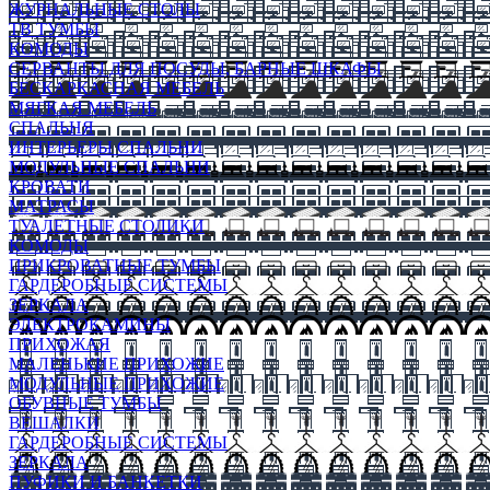
ЖУРНАЛЬНЫЕ СТОЛЫ
ТВ ТУМБЫ
КОМОДЫ
СЕРВАНТЫ ДЛЯ ПОСУДЫ, БАРНЫЕ ШКАФЫ
БЕСКАРКАСНАЯ МЕБЕЛЬ
МЯГКАЯ МЕБЕЛЬ
СПАЛЬНЯ
ИНТЕРЬЕРЫ СПАЛЬНИ
МОДУЛЬНЫЕ СПАЛЬНИ
КРОВАТИ
МАТРАСЫ
ТУАЛЕТНЫЕ СТОЛИКИ
КОМОДЫ
ПРИКРОВАТНЫЕ ТУМБЫ
ГАРДЕРОБНЫЕ СИСТЕМЫ
ЗЕРКАЛА
ЭЛЕКТРОКАМИНЫ
ПРИХОЖАЯ
МАЛЕНЬКИЕ ПРИХОЖИЕ
МОДУЛЬНЫЕ ПРИХОЖИЕ
ОБУВНЫЕ ТУМБЫ
ВЕШАЛКИ
ГАРДЕРОБНЫЕ СИСТЕМЫ
ЗЕРКАЛА
ПУФИКИ И БАНКЕТКИ