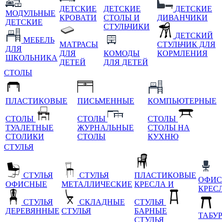
ДЕТСКИЕ
ДЕТСКИЕ
ДЕТСКИЕ
МОДУЛЬНЫЕ
КРОВАТИ
СТОЛЫ И
ДИВАНЧИКИ
ДЕТСКИЕ
СТУЛЬЧИКИ
ДЕТСКИЙ
МЕБЕЛЬ
МАТРАСЫ
СТУЛЬЧИК ДЛЯ
ДЛЯ
ДЛЯ
КОМОДЫ
КОРМЛЕНИЯ
ШКОЛЬНИКА
ДЕТЕЙ
ДЛЯ ДЕТЕЙ
СТОЛЫ
ПЛАСТИКОВЫЕ
ПИСЬМЕННЫЕ
КОМПЬЮТЕРНЫЕ
СТОЛЫ
СТОЛЫ
СТОЛЫ
ТУАЛЕТНЫЕ
ЖУРНАЛЬНЫЕ
СТОЛЫ НА
СТОЛИКИ
СТОЛЫ
КУХНЮ
СТУЛЬЯ
СТУЛЬЯ
СТУЛЬЯ
ПЛАСТИКОВЫЕ
ОФИС
ОФИСНЫЕ
МЕТАЛЛИЧЕСКИЕ
КРЕСЛА И
КРЕС
СТУЛЬЯ
СКЛАДНЫЕ
СТУЛЬЯ
ДЕРЕВЯННЫЕ
СТУЛЬЯ
БАРНЫЕ
ТАБУ
СТУЛЬЯ