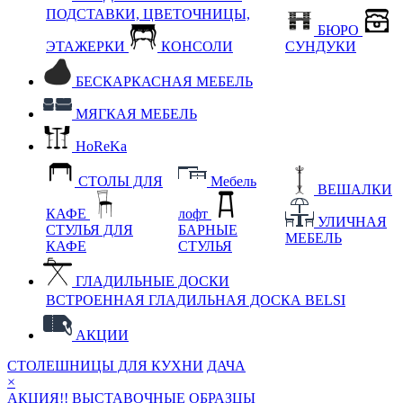
ПОДСТАВКИ, ЦВЕТОЧНИЦЫ,
БЮРО
ЭТАЖЕРКИ
КОНСОЛИ
СУНДУКИ
БЕСКАРКАСНАЯ МЕБЕЛЬ
МЯГКАЯ МЕБЕЛЬ
HoReKa
СТОЛЫ ДЛЯ
Мебель
ВЕШАЛКИ
КАФЕ
лофт
УЛИЧНАЯ
СТУЛЬЯ ДЛЯ
БАРНЫЕ
МЕБЕЛЬ
КАФЕ
СТУЛЬЯ
ГЛАДИЛЬНЫЕ ДОСКИ
ВСТРОЕННАЯ ГЛАДИЛЬНАЯ ДОСКА BELSI
АКЦИИ
СТОЛЕШНИЦЫ ДЛЯ КУХНИ
ДАЧА
×
АКЦИЯ!! ВЫСТАВОЧНЫЕ ОБРАЗЦЫ