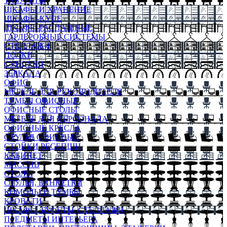
ТАБУРЕТЫ
ШКАФЫ И ХРАНЕНИЕ
ШКАФЫ-КУПЕ
ШКАФЫ-РАСПАШНЫЕ
ГАРДЕРОБНЫЕ СИСТЕМЫ
СТЕЛЛАЖИ
ПОЛКИ
СУНДУКИ
ЗЕРКАЛА
ОФИС
МЕБЕЛЬ ДЛЯ РУКОВОДИТЕЛЯ
ТУМБЫ ОФИСНЫЕ
ОФИСНЫЕ СТОЛЫ
МЕБЕЛЬ ДЛЯ ПЕРСОНАЛА
ОФИСНЫЕ КРЕСЛА
СТУЛЬЯ ОФИСНЫЕ
СТОЙКИ РЕСЕПШН
КАБИНЕТ
МАССИВ
СТОЛЫ
СТУЛЬЯ, БАНКЕТКИ
КОМОДЫ И ТУМБЫ
КРОВАТИ
ШКАФЫ, БУФЕТЫ, СТЕЛЛАЖИ
ПРЕДМЕТЫ ИНТЕРЬЕРА