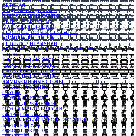
ДЕТСКАЯ
МОДУЛЬНЫЕ ДЕТСКИЕ
МЕБЕЛЬ ДЛЯ ШКОЛЬНИКА
ДЕТСКИЕ КРОВАТИ
МАТРАСЫ ДЛЯ ДЕТЕЙ
ДЕТСКИЕ СТОЛЫ И СТУЛЬЧИКИ
КОМОДЫ ДЛЯ ДЕТЕЙ
ДЕТСКИЕ ДИВАНЧИКИ
ДЕТСКИЙ СТУЛЬЧИК ДЛЯ КОРМЛЕНИЯ
СТОЛЫ
ПЛАСТИКОВЫЕ СТОЛЫ
ТУАЛЕТНЫЕ СТОЛИКИ
ПИСЬМЕННЫЕ СТОЛЫ
ЖУРНАЛЬНЫЕ СТОЛЫ
КОМПЬЮТЕРНЫЕ СТОЛЫ
СТОЛЫ НА КУХНЮ
СТУЛЬЯ
СТУЛЬЯ ОФИСНЫЕ
СТУЛЬЯ ДЕРЕВЯННЫЕ
СТУЛЬЯ МЕТАЛЛИЧЕСКИЕ
СКЛАДНЫЕ СТУЛЬЯ
ПЛАСТИКОВЫЕ КРЕСЛА И СТУЛЬЯ
БАРНЫЕ СТУЛЬЯ
ОФИСНЫЕ КРЕСЛА