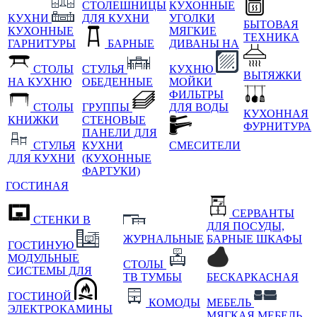
СТОЛЕШНИЦЫ
КУХОННЫЕ
КУХНИ
ДЛЯ КУХНИ
УГОЛКИ
БЫТОВАЯ
КУХОННЫЕ
МЯГКИЕ
ТЕХНИКА
ГАРНИТУРЫ
БАРНЫЕ
ДИВАНЫ НА
СТОЛЫ
СТУЛЬЯ
КУХНЮ
ВЫТЯЖКИ
НА КУХНЮ
ОБЕДЕННЫЕ
МОЙКИ
ФИЛЬТРЫ
СТОЛЫ
ГРУППЫ
ДЛЯ ВОДЫ
КУХОННАЯ
КНИЖКИ
СТЕНОВЫЕ
ФУРНИТУРА
ПАНЕЛИ ДЛЯ
СТУЛЬЯ
КУХНИ
СМЕСИТЕЛИ
ДЛЯ КУХНИ
(КУХОННЫЕ
ФАРТУКИ)
ГОСТИНАЯ
СЕРВАНТЫ
СТЕНКИ В
ДЛЯ ПОСУДЫ,
ЖУРНАЛЬНЫЕ
БАРНЫЕ ШКАФЫ
ГОСТИНУЮ
МОДУЛЬНЫЕ
СТОЛЫ
СИСТЕМЫ ДЛЯ
ТВ ТУМБЫ
БЕСКАРКАСНАЯ
ГОСТИНОЙ
КОМОДЫ
МЕБЕЛЬ
ЭЛЕКТРОКАМИНЫ
МЯГКАЯ МЕБЕЛЬ