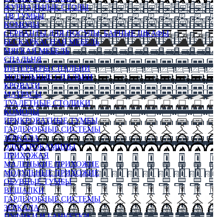
ЖУРНАЛЬНЫЕ СТОЛЫ
ТВ ТУМБЫ
КОМОДЫ
СЕРВАНТЫ ДЛЯ ПОСУДЫ, БАРНЫЕ ШКАФЫ
БЕСКАРКАСНАЯ МЕБЕЛЬ
МЯГКАЯ МЕБЕЛЬ
СПАЛЬНЯ
ИНТЕРЬЕРЫ СПАЛЬНИ
МОДУЛЬНЫЕ СПАЛЬНИ
КРОВАТИ
МАТРАСЫ
ТУАЛЕТНЫЕ СТОЛИКИ
КОМОДЫ
ПРИКРОВАТНЫЕ ТУМБЫ
ГАРДЕРОБНЫЕ СИСТЕМЫ
ЗЕРКАЛА
ЭЛЕКТРОКАМИНЫ
ПРИХОЖАЯ
МАЛЕНЬКИЕ ПРИХОЖИЕ
МОДУЛЬНЫЕ ПРИХОЖИЕ
ОБУВНЫЕ ТУМБЫ
ВЕШАЛКИ
ГАРДЕРОБНЫЕ СИСТЕМЫ
ЗЕРКАЛА
ПУФИКИ И БАНКЕТКИ