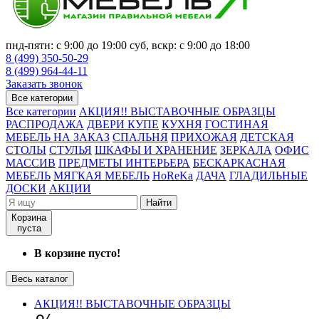
пнд-пятн: с 9:00 до 19:00 суб, вскр: с 9:00 до 18:00
8 (499) 350-50-29
8 (499) 964-44-11
Заказать звонок
Все категории
Все категории
АКЦИЯ!! ВЫСТАВОЧНЫЕ ОБРАЗЦЫ
РАСПРОДАЖА
ДВЕРИ КУПЕ
КУХНЯ
ГОСТИНАЯ
МЕБЕЛЬ НА ЗАКАЗ
СПАЛЬНЯ
ПРИХОЖАЯ
ДЕТСКАЯ
СТОЛЫ
СТУЛЬЯ
ШКАФЫ И ХРАНЕНИЕ
ЗЕРКАЛА
ОФИС
МАССИВ
ПРЕДМЕТЫ ИНТЕРЬЕРА
БЕСКАРКАСНАЯ
МЕБЕЛЬ
МЯГКАЯ МЕБЕЛЬ
HoReKa
ДАЧА
ГЛАДИЛЬНЫЕ
ДОСКИ
АКЦИИ
Найти
Корзина
пуста
В корзине пусто!
Весь каталог
АКЦИЯ!! ВЫСТАВОЧНЫЕ ОБРАЗЦЫ