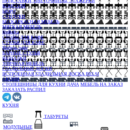
ПОДСТАВКИ, ЦВЕТОЧНИЦЫ, ЭТАЖЕРКИ
КОНСОЛИ
БЮРО
СУНДУКИ
БЕСКАРКАСНАЯ МЕБЕЛЬ
МЯГКАЯ МЕБЕЛЬ
HoReKa
СТОЛЫ ДЛЯ КАФЕ
СТУЛЬЯ ДЛЯ КАФЕ
Мебель лофт
БАРНЫЕ СТУЛЬЯ
ВЕШАЛКИ
УЛИЧНАЯ МЕБЕЛЬ
ГЛАДИЛЬНЫЕ ДОСКИ
ВСТРОЕННАЯ ГЛАДИЛЬНАЯ ДОСКА BELSI
АКЦИИ
СТОЛЕШНИЦЫ ДЛЯ КУХНИ
ДАЧА
МЕБЕЛЬ НА ЗАКАЗ
ЗАКАЗАТЬ РАСПИЛ
КУХНЯ
ТАБУРЕТЫ
МОДУЛЬНЫЕ