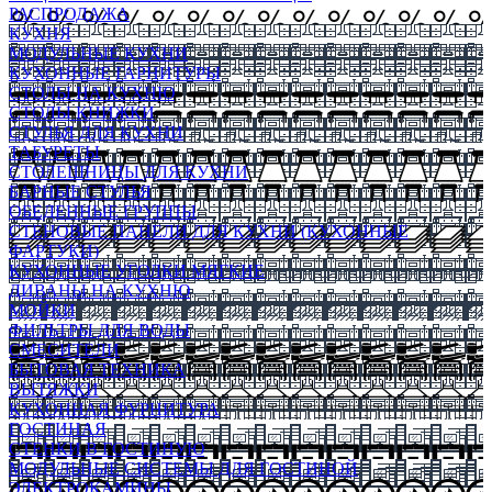
РАСПРОДАЖА
КУХНЯ
МОДУЛЬНЫЕ КУХНИ
КУХОННЫЕ ГАРНИТУРЫ
СТОЛЫ НА КУХНЮ
СТОЛЫ КНИЖКИ
СТУЛЬЯ ДЛЯ КУХНИ
ТАБУРЕТЫ
СТОЛЕШНИЦЫ ДЛЯ КУХНИ
БАРНЫЕ СТУЛЬЯ
ОБЕДЕННЫЕ ГРУППЫ
СТЕНОВЫЕ ПАНЕЛИ ДЛЯ КУХНИ (КУХОННЫЕ
ФАРТУКИ)
КУХОННЫЕ УГОЛКИ МЯГКИЕ
ДИВАНЫ НА КУХНЮ
МОЙКИ
ФИЛЬТРЫ ДЛЯ ВОДЫ
СМЕСИТЕЛИ
БЫТОВАЯ ТЕХНИКА
ВЫТЯЖКИ
КУХОННАЯ ФУРНИТУРА
ГОСТИНАЯ
СТЕНКИ В ГОСТИНУЮ
МОДУЛЬНЫЕ СИСТЕМЫ ДЛЯ ГОСТИНОЙ
ЭЛЕКТРОКАМИНЫ