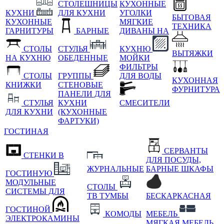
СТОЛЕШНИЦЫ
КУХОННЫЕ
КУХНИ
ДЛЯ КУХНИ
УГОЛКИ
БЫТОВАЯ
КУХОННЫЕ
МЯГКИЕ
ТЕХНИКА
ГАРНИТУРЫ
БАРНЫЕ
ДИВАНЫ НА
СТОЛЫ
СТУЛЬЯ
КУХНЮ
ВЫТЯЖКИ
НА КУХНЮ
ОБЕДЕННЫЕ
МОЙКИ
ФИЛЬТРЫ
СТОЛЫ
ГРУППЫ
ДЛЯ ВОДЫ
КУХОННАЯ
КНИЖКИ
СТЕНОВЫЕ
ФУРНИТУРА
ПАНЕЛИ ДЛЯ
СТУЛЬЯ
КУХНИ
СМЕСИТЕЛИ
ДЛЯ КУХНИ
(КУХОННЫЕ
ФАРТУКИ)
ГОСТИНАЯ
СЕРВАНТЫ
СТЕНКИ В
ДЛЯ ПОСУДЫ,
ЖУРНАЛЬНЫЕ
БАРНЫЕ ШКАФЫ
ГОСТИНУЮ
МОДУЛЬНЫЕ
СТОЛЫ
СИСТЕМЫ ДЛЯ
ТВ ТУМБЫ
БЕСКАРКАСНАЯ
ГОСТИНОЙ
КОМОДЫ
МЕБЕЛЬ
ЭЛЕКТРОКАМИНЫ
МЯГКАЯ МЕБЕЛЬ