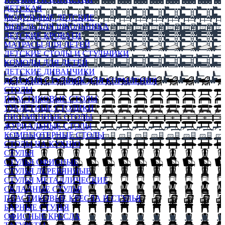
ДЕТСКАЯ
МОДУЛЬНЫЕ ДЕТСКИЕ
МЕБЕЛЬ ДЛЯ ШКОЛЬНИКА
ДЕТСКИЕ КРОВАТИ
МАТРАСЫ ДЛЯ ДЕТЕЙ
ДЕТСКИЕ СТОЛЫ И СТУЛЬЧИКИ
КОМОДЫ ДЛЯ ДЕТЕЙ
ДЕТСКИЕ ДИВАНЧИКИ
ДЕТСКИЙ СТУЛЬЧИК ДЛЯ КОРМЛЕНИЯ
СТОЛЫ
ПЛАСТИКОВЫЕ СТОЛЫ
ТУАЛЕТНЫЕ СТОЛИКИ
ПИСЬМЕННЫЕ СТОЛЫ
ЖУРНАЛЬНЫЕ СТОЛЫ
КОМПЬЮТЕРНЫЕ СТОЛЫ
СТОЛЫ НА КУХНЮ
СТУЛЬЯ
СТУЛЬЯ ОФИСНЫЕ
СТУЛЬЯ ДЕРЕВЯННЫЕ
СТУЛЬЯ МЕТАЛЛИЧЕСКИЕ
СКЛАДНЫЕ СТУЛЬЯ
ПЛАСТИКОВЫЕ КРЕСЛА И СТУЛЬЯ
БАРНЫЕ СТУЛЬЯ
ОФИСНЫЕ КРЕСЛА