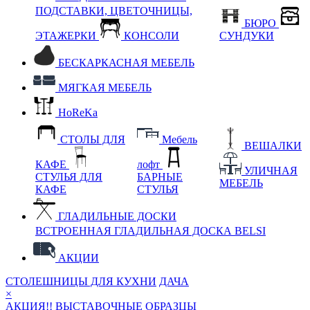
ПОДСТАВКИ, ЦВЕТОЧНИЦЫ,
БЮРО
ЭТАЖЕРКИ
КОНСОЛИ
СУНДУКИ
БЕСКАРКАСНАЯ МЕБЕЛЬ
МЯГКАЯ МЕБЕЛЬ
HoReKa
СТОЛЫ ДЛЯ
Мебель
ВЕШАЛКИ
КАФЕ
лофт
УЛИЧНАЯ
СТУЛЬЯ ДЛЯ
БАРНЫЕ
МЕБЕЛЬ
КАФЕ
СТУЛЬЯ
ГЛАДИЛЬНЫЕ ДОСКИ
ВСТРОЕННАЯ ГЛАДИЛЬНАЯ ДОСКА BELSI
АКЦИИ
СТОЛЕШНИЦЫ ДЛЯ КУХНИ
ДАЧА
×
АКЦИЯ!! ВЫСТАВОЧНЫЕ ОБРАЗЦЫ