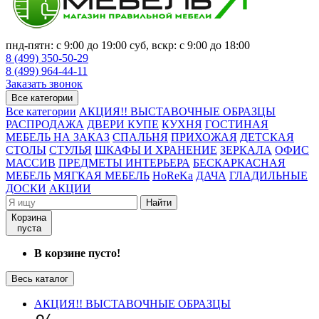
пнд-пятн: с 9:00 до 19:00 суб, вскр: с 9:00 до 18:00
8 (499) 350-50-29
8 (499) 964-44-11
Заказать звонок
Все категории
Все категории
АКЦИЯ!! ВЫСТАВОЧНЫЕ ОБРАЗЦЫ
РАСПРОДАЖА
ДВЕРИ КУПЕ
КУХНЯ
ГОСТИНАЯ
МЕБЕЛЬ НА ЗАКАЗ
СПАЛЬНЯ
ПРИХОЖАЯ
ДЕТСКАЯ
СТОЛЫ
СТУЛЬЯ
ШКАФЫ И ХРАНЕНИЕ
ЗЕРКАЛА
ОФИС
МАССИВ
ПРЕДМЕТЫ ИНТЕРЬЕРА
БЕСКАРКАСНАЯ
МЕБЕЛЬ
МЯГКАЯ МЕБЕЛЬ
HoReKa
ДАЧА
ГЛАДИЛЬНЫЕ
ДОСКИ
АКЦИИ
Найти
Корзина
пуста
В корзине пусто!
Весь каталог
АКЦИЯ!! ВЫСТАВОЧНЫЕ ОБРАЗЦЫ