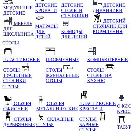
ДЕТСКИЕ
ДЕТСКИЕ
ДЕТСКИЕ
МОДУЛЬНЫЕ
КРОВАТИ
СТОЛЫ И
ДИВАНЧИКИ
ДЕТСКИЕ
СТУЛЬЧИКИ
ДЕТСКИЙ
МЕБЕЛЬ
МАТРАСЫ
СТУЛЬЧИК ДЛЯ
ДЛЯ
ДЛЯ
КОМОДЫ
КОРМЛЕНИЯ
ШКОЛЬНИКА
ДЕТЕЙ
ДЛЯ ДЕТЕЙ
СТОЛЫ
ПЛАСТИКОВЫЕ
ПИСЬМЕННЫЕ
КОМПЬЮТЕРНЫЕ
СТОЛЫ
СТОЛЫ
СТОЛЫ
ТУАЛЕТНЫЕ
ЖУРНАЛЬНЫЕ
СТОЛЫ НА
СТОЛИКИ
СТОЛЫ
КУХНЮ
СТУЛЬЯ
СТУЛЬЯ
СТУЛЬЯ
ПЛАСТИКОВЫЕ
ОФИС
ОФИСНЫЕ
МЕТАЛЛИЧЕСКИЕ
КРЕСЛА И
КРЕС
СТУЛЬЯ
СКЛАДНЫЕ
СТУЛЬЯ
ДЕРЕВЯННЫЕ
СТУЛЬЯ
БАРНЫЕ
ТАБУ
СТУЛЬЯ