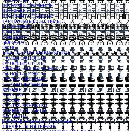
ТАБУРЕТЫ
ШКАФЫ И ХРАНЕНИЕ
ШКАФЫ-КУПЕ
ШКАФЫ-РАСПАШНЫЕ
ГАРДЕРОБНЫЕ СИСТЕМЫ
СТЕЛЛАЖИ
ПОЛКИ
СУНДУКИ
ЗЕРКАЛА
ОФИС
МЕБЕЛЬ ДЛЯ РУКОВОДИТЕЛЯ
ТУМБЫ ОФИСНЫЕ
ОФИСНЫЕ СТОЛЫ
МЕБЕЛЬ ДЛЯ ПЕРСОНАЛА
ОФИСНЫЕ КРЕСЛА
СТУЛЬЯ ОФИСНЫЕ
СТОЙКИ РЕСЕПШН
КАБИНЕТ
МАССИВ
СТОЛЫ
СТУЛЬЯ, БАНКЕТКИ
КОМОДЫ И ТУМБЫ
КРОВАТИ
ШКАФЫ, БУФЕТЫ, СТЕЛЛАЖИ
ПРЕДМЕТЫ ИНТЕРЬЕРА