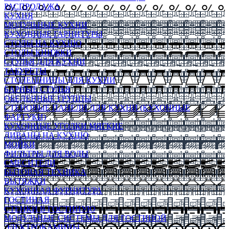
РАСПРОДАЖА
КУХНЯ
МОДУЛЬНЫЕ КУХНИ
КУХОННЫЕ ГАРНИТУРЫ
СТОЛЫ НА КУХНЮ
СТОЛЫ КНИЖКИ
СТУЛЬЯ ДЛЯ КУХНИ
ТАБУРЕТЫ
СТОЛЕШНИЦЫ ДЛЯ КУХНИ
БАРНЫЕ СТУЛЬЯ
ОБЕДЕННЫЕ ГРУППЫ
СТЕНОВЫЕ ПАНЕЛИ ДЛЯ КУХНИ (КУХОННЫЕ
ФАРТУКИ)
КУХОННЫЕ УГОЛКИ МЯГКИЕ
ДИВАНЫ НА КУХНЮ
МОЙКИ
ФИЛЬТРЫ ДЛЯ ВОДЫ
СМЕСИТЕЛИ
БЫТОВАЯ ТЕХНИКА
ВЫТЯЖКИ
КУХОННАЯ ФУРНИТУРА
ГОСТИНАЯ
СТЕНКИ В ГОСТИНУЮ
МОДУЛЬНЫЕ СИСТЕМЫ ДЛЯ ГОСТИНОЙ
ЭЛЕКТРОКАМИНЫ