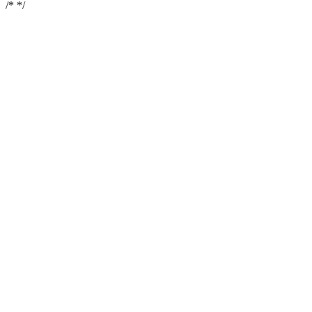
/*
*/