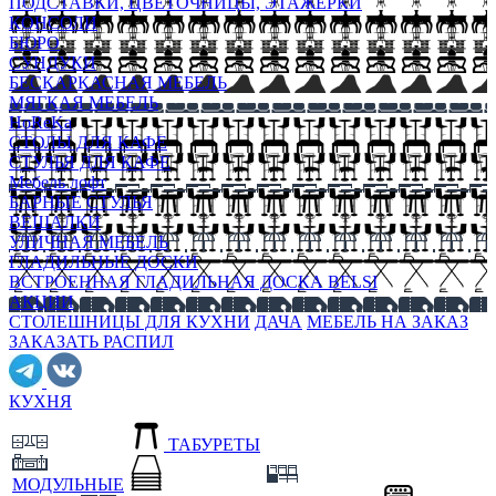
ПОДСТАВКИ, ЦВЕТОЧНИЦЫ, ЭТАЖЕРКИ
КОНСОЛИ
БЮРО
СУНДУКИ
БЕСКАРКАСНАЯ МЕБЕЛЬ
МЯГКАЯ МЕБЕЛЬ
HoReKa
СТОЛЫ ДЛЯ КАФЕ
СТУЛЬЯ ДЛЯ КАФЕ
Мебель лофт
БАРНЫЕ СТУЛЬЯ
ВЕШАЛКИ
УЛИЧНАЯ МЕБЕЛЬ
ГЛАДИЛЬНЫЕ ДОСКИ
ВСТРОЕННАЯ ГЛАДИЛЬНАЯ ДОСКА BELSI
АКЦИИ
СТОЛЕШНИЦЫ ДЛЯ КУХНИ
ДАЧА
МЕБЕЛЬ НА ЗАКАЗ
ЗАКАЗАТЬ РАСПИЛ
КУХНЯ
ТАБУРЕТЫ
МОДУЛЬНЫЕ