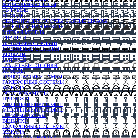
ЖУРНАЛЬНЫЕ СТОЛЫ
ТВ ТУМБЫ
КОМОДЫ
СЕРВАНТЫ ДЛЯ ПОСУДЫ, БАРНЫЕ ШКАФЫ
БЕСКАРКАСНАЯ МЕБЕЛЬ
МЯГКАЯ МЕБЕЛЬ
СПАЛЬНЯ
ИНТЕРЬЕРЫ СПАЛЬНИ
МОДУЛЬНЫЕ СПАЛЬНИ
КРОВАТИ
МАТРАСЫ
ТУАЛЕТНЫЕ СТОЛИКИ
КОМОДЫ
ПРИКРОВАТНЫЕ ТУМБЫ
ГАРДЕРОБНЫЕ СИСТЕМЫ
ЗЕРКАЛА
ЭЛЕКТРОКАМИНЫ
ПРИХОЖАЯ
МАЛЕНЬКИЕ ПРИХОЖИЕ
МОДУЛЬНЫЕ ПРИХОЖИЕ
ОБУВНЫЕ ТУМБЫ
ВЕШАЛКИ
ГАРДЕРОБНЫЕ СИСТЕМЫ
ЗЕРКАЛА
ПУФИКИ И БАНКЕТКИ