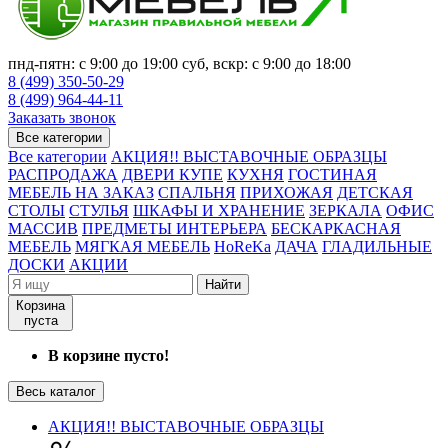
пнд-пятн: с 9:00 до 19:00 суб, вскр: с 9:00 до 18:00
8 (499) 350-50-29
8 (499) 964-44-11
Заказать звонок
Все категории
Все категории
АКЦИЯ!! ВЫСТАВОЧНЫЕ ОБРАЗЦЫ
РАСПРОДАЖА
ДВЕРИ КУПЕ
КУХНЯ
ГОСТИНАЯ
МЕБЕЛЬ НА ЗАКАЗ
СПАЛЬНЯ
ПРИХОЖАЯ
ДЕТСКАЯ
СТОЛЫ
СТУЛЬЯ
ШКАФЫ И ХРАНЕНИЕ
ЗЕРКАЛА
ОФИС
МАССИВ
ПРЕДМЕТЫ ИНТЕРЬЕРА
БЕСКАРКАСНАЯ
МЕБЕЛЬ
МЯГКАЯ МЕБЕЛЬ
HoReKa
ДАЧА
ГЛАДИЛЬНЫЕ
ДОСКИ
АКЦИИ
Найти
Корзина
пуста
В корзине пусто!
Весь каталог
АКЦИЯ!! ВЫСТАВОЧНЫЕ ОБРАЗЦЫ