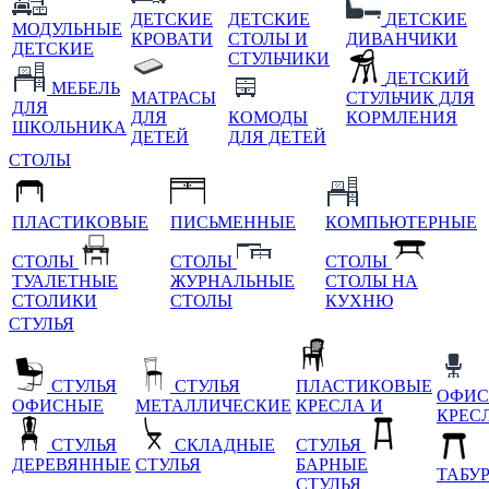
ДЕТСКИЕ
ДЕТСКИЕ
ДЕТСКИЕ
МОДУЛЬНЫЕ
КРОВАТИ
СТОЛЫ И
ДИВАНЧИКИ
ДЕТСКИЕ
СТУЛЬЧИКИ
ДЕТСКИЙ
МЕБЕЛЬ
МАТРАСЫ
СТУЛЬЧИК ДЛЯ
ДЛЯ
ДЛЯ
КОМОДЫ
КОРМЛЕНИЯ
ШКОЛЬНИКА
ДЕТЕЙ
ДЛЯ ДЕТЕЙ
СТОЛЫ
ПЛАСТИКОВЫЕ
ПИСЬМЕННЫЕ
КОМПЬЮТЕРНЫЕ
СТОЛЫ
СТОЛЫ
СТОЛЫ
ТУАЛЕТНЫЕ
ЖУРНАЛЬНЫЕ
СТОЛЫ НА
СТОЛИКИ
СТОЛЫ
КУХНЮ
СТУЛЬЯ
СТУЛЬЯ
СТУЛЬЯ
ПЛАСТИКОВЫЕ
ОФИС
ОФИСНЫЕ
МЕТАЛЛИЧЕСКИЕ
КРЕСЛА И
КРЕС
СТУЛЬЯ
СКЛАДНЫЕ
СТУЛЬЯ
ДЕРЕВЯННЫЕ
СТУЛЬЯ
БАРНЫЕ
ТАБУ
СТУЛЬЯ