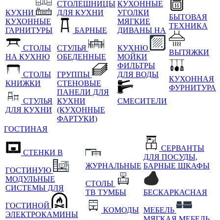
СТОЛЕШНИЦЫ
КУХОННЫЕ
КУХНИ
ДЛЯ КУХНИ
УГОЛКИ
БЫТОВАЯ
КУХОННЫЕ
МЯГКИЕ
ТЕХНИКА
ГАРНИТУРЫ
БАРНЫЕ
ДИВАНЫ НА
СТОЛЫ
СТУЛЬЯ
КУХНЮ
ВЫТЯЖКИ
НА КУХНЮ
ОБЕДЕННЫЕ
МОЙКИ
ФИЛЬТРЫ
СТОЛЫ
ГРУППЫ
ДЛЯ ВОДЫ
КУХОННАЯ
КНИЖКИ
СТЕНОВЫЕ
ФУРНИТУРА
ПАНЕЛИ ДЛЯ
СТУЛЬЯ
КУХНИ
СМЕСИТЕЛИ
ДЛЯ КУХНИ
(КУХОННЫЕ
ФАРТУКИ)
ГОСТИНАЯ
СЕРВАНТЫ
СТЕНКИ В
ДЛЯ ПОСУДЫ,
ЖУРНАЛЬНЫЕ
БАРНЫЕ ШКАФЫ
ГОСТИНУЮ
МОДУЛЬНЫЕ
СТОЛЫ
СИСТЕМЫ ДЛЯ
ТВ ТУМБЫ
БЕСКАРКАСНАЯ
ГОСТИНОЙ
КОМОДЫ
МЕБЕЛЬ
ЭЛЕКТРОКАМИНЫ
МЯГКАЯ МЕБЕЛЬ