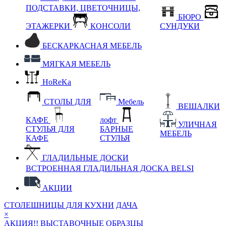
ПОДСТАВКИ, ЦВЕТОЧНИЦЫ,
БЮРО
ЭТАЖЕРКИ
КОНСОЛИ
СУНДУКИ
БЕСКАРКАСНАЯ МЕБЕЛЬ
МЯГКАЯ МЕБЕЛЬ
HoReKa
СТОЛЫ ДЛЯ
Мебель
ВЕШАЛКИ
КАФЕ
лофт
УЛИЧНАЯ
СТУЛЬЯ ДЛЯ
БАРНЫЕ
МЕБЕЛЬ
КАФЕ
СТУЛЬЯ
ГЛАДИЛЬНЫЕ ДОСКИ
ВСТРОЕННАЯ ГЛАДИЛЬНАЯ ДОСКА BELSI
АКЦИИ
СТОЛЕШНИЦЫ ДЛЯ КУХНИ
ДАЧА
×
АКЦИЯ!! ВЫСТАВОЧНЫЕ ОБРАЗЦЫ