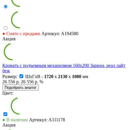
● Снято с продажи
Артикул: А194580
Акция
Кровать с подъемным механизмом 160х200 Зарина, реал лайт
беж
Размер:
ШxГxВ -
1720
x
2130
x
1080
мм
26 556 р.
26 556 р.
%
Подобрать аналог
Цвет:
● В наличии
Артикул: А111178
Акция