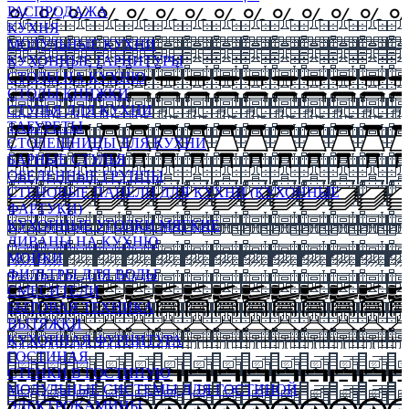
РАСПРОДАЖА
КУХНЯ
МОДУЛЬНЫЕ КУХНИ
КУХОННЫЕ ГАРНИТУРЫ
СТОЛЫ НА КУХНЮ
СТОЛЫ КНИЖКИ
СТУЛЬЯ ДЛЯ КУХНИ
ТАБУРЕТЫ
СТОЛЕШНИЦЫ ДЛЯ КУХНИ
БАРНЫЕ СТУЛЬЯ
ОБЕДЕННЫЕ ГРУППЫ
СТЕНОВЫЕ ПАНЕЛИ ДЛЯ КУХНИ (КУХОННЫЕ
ФАРТУКИ)
КУХОННЫЕ УГОЛКИ МЯГКИЕ
ДИВАНЫ НА КУХНЮ
МОЙКИ
ФИЛЬТРЫ ДЛЯ ВОДЫ
СМЕСИТЕЛИ
БЫТОВАЯ ТЕХНИКА
ВЫТЯЖКИ
КУХОННАЯ ФУРНИТУРА
ГОСТИНАЯ
СТЕНКИ В ГОСТИНУЮ
МОДУЛЬНЫЕ СИСТЕМЫ ДЛЯ ГОСТИНОЙ
ЭЛЕКТРОКАМИНЫ