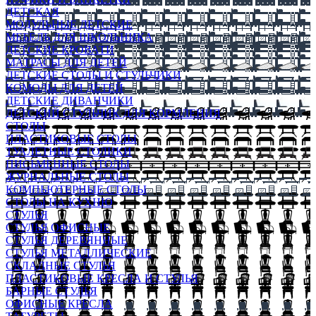
ДЕТСКАЯ
МОДУЛЬНЫЕ ДЕТСКИЕ
МЕБЕЛЬ ДЛЯ ШКОЛЬНИКА
ДЕТСКИЕ КРОВАТИ
МАТРАСЫ ДЛЯ ДЕТЕЙ
ДЕТСКИЕ СТОЛЫ И СТУЛЬЧИКИ
КОМОДЫ ДЛЯ ДЕТЕЙ
ДЕТСКИЕ ДИВАНЧИКИ
ДЕТСКИЙ СТУЛЬЧИК ДЛЯ КОРМЛЕНИЯ
СТОЛЫ
ПЛАСТИКОВЫЕ СТОЛЫ
ТУАЛЕТНЫЕ СТОЛИКИ
ПИСЬМЕННЫЕ СТОЛЫ
ЖУРНАЛЬНЫЕ СТОЛЫ
КОМПЬЮТЕРНЫЕ СТОЛЫ
СТОЛЫ НА КУХНЮ
СТУЛЬЯ
СТУЛЬЯ ОФИСНЫЕ
СТУЛЬЯ ДЕРЕВЯННЫЕ
СТУЛЬЯ МЕТАЛЛИЧЕСКИЕ
СКЛАДНЫЕ СТУЛЬЯ
ПЛАСТИКОВЫЕ КРЕСЛА И СТУЛЬЯ
БАРНЫЕ СТУЛЬЯ
ОФИСНЫЕ КРЕСЛА