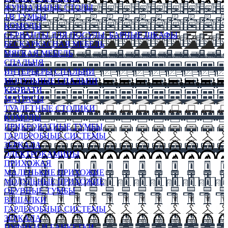
ЖУРНАЛЬНЫЕ СТОЛЫ
ТВ ТУМБЫ
КОМОДЫ
СЕРВАНТЫ ДЛЯ ПОСУДЫ, БАРНЫЕ ШКАФЫ
БЕСКАРКАСНАЯ МЕБЕЛЬ
МЯГКАЯ МЕБЕЛЬ
СПАЛЬНЯ
ИНТЕРЬЕРЫ СПАЛЬНИ
МОДУЛЬНЫЕ СПАЛЬНИ
КРОВАТИ
МАТРАСЫ
ТУАЛЕТНЫЕ СТОЛИКИ
КОМОДЫ
ПРИКРОВАТНЫЕ ТУМБЫ
ГАРДЕРОБНЫЕ СИСТЕМЫ
ЗЕРКАЛА
ЭЛЕКТРОКАМИНЫ
ПРИХОЖАЯ
МАЛЕНЬКИЕ ПРИХОЖИЕ
МОДУЛЬНЫЕ ПРИХОЖИЕ
ОБУВНЫЕ ТУМБЫ
ВЕШАЛКИ
ГАРДЕРОБНЫЕ СИСТЕМЫ
ЗЕРКАЛА
ПУФИКИ И БАНКЕТКИ