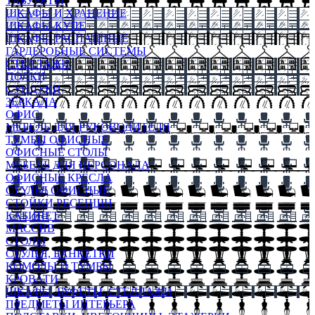
ТАБУРЕТЫ
ШКАФЫ И ХРАНЕНИЕ
ШКАФЫ-КУПЕ
ШКАФЫ-РАСПАШНЫЕ
ГАРДЕРОБНЫЕ СИСТЕМЫ
СТЕЛЛАЖИ
ПОЛКИ
СУНДУКИ
ЗЕРКАЛА
ОФИС
МЕБЕЛЬ ДЛЯ РУКОВОДИТЕЛЯ
ТУМБЫ ОФИСНЫЕ
ОФИСНЫЕ СТОЛЫ
МЕБЕЛЬ ДЛЯ ПЕРСОНАЛА
ОФИСНЫЕ КРЕСЛА
СТУЛЬЯ ОФИСНЫЕ
СТОЙКИ РЕСЕПШН
КАБИНЕТ
МАССИВ
СТОЛЫ
СТУЛЬЯ, БАНКЕТКИ
КОМОДЫ И ТУМБЫ
КРОВАТИ
ШКАФЫ, БУФЕТЫ, СТЕЛЛАЖИ
ПРЕДМЕТЫ ИНТЕРЬЕРА