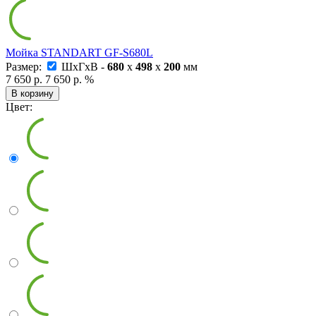
Мойка STANDART GF-S680L
Размер:
ШxГxВ -
680
x
498
x
200
мм
7 650 р.
7 650 р.
%
В корзину
Цвет: