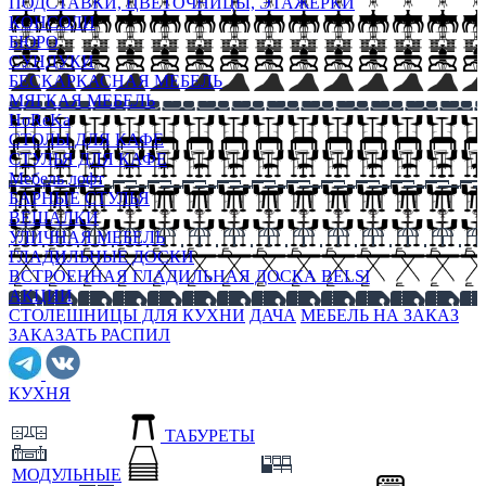
ПОДСТАВКИ, ЦВЕТОЧНИЦЫ, ЭТАЖЕРКИ
КОНСОЛИ
БЮРО
СУНДУКИ
БЕСКАРКАСНАЯ МЕБЕЛЬ
МЯГКАЯ МЕБЕЛЬ
HoReKa
СТОЛЫ ДЛЯ КАФЕ
СТУЛЬЯ ДЛЯ КАФЕ
Мебель лофт
БАРНЫЕ СТУЛЬЯ
ВЕШАЛКИ
УЛИЧНАЯ МЕБЕЛЬ
ГЛАДИЛЬНЫЕ ДОСКИ
ВСТРОЕННАЯ ГЛАДИЛЬНАЯ ДОСКА BELSI
АКЦИИ
СТОЛЕШНИЦЫ ДЛЯ КУХНИ
ДАЧА
МЕБЕЛЬ НА ЗАКАЗ
ЗАКАЗАТЬ РАСПИЛ
КУХНЯ
ТАБУРЕТЫ
МОДУЛЬНЫЕ