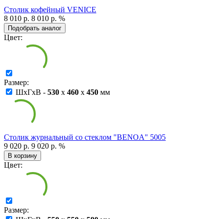
Столик кофейный VENICE
8 010 р.
8 010 р.
%
Подобрать аналог
Цвет:
Размер:
ШxГxВ -
530
x
460
x
450
мм
Столик журнальный со стеклом "BENOA" 5005
9 020 р.
9 020 р.
%
В корзину
Цвет:
Размер: