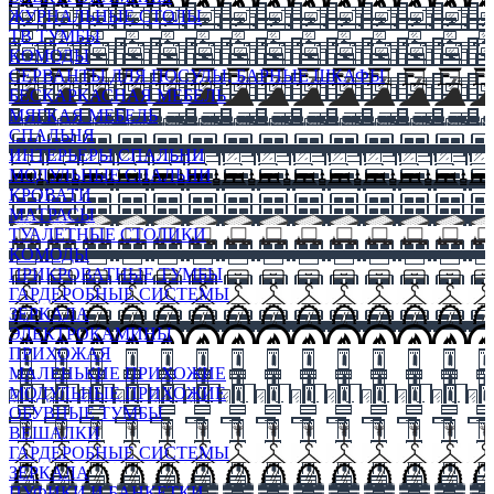
ЖУРНАЛЬНЫЕ СТОЛЫ
ТВ ТУМБЫ
КОМОДЫ
СЕРВАНТЫ ДЛЯ ПОСУДЫ, БАРНЫЕ ШКАФЫ
БЕСКАРКАСНАЯ МЕБЕЛЬ
МЯГКАЯ МЕБЕЛЬ
СПАЛЬНЯ
ИНТЕРЬЕРЫ СПАЛЬНИ
МОДУЛЬНЫЕ СПАЛЬНИ
КРОВАТИ
МАТРАСЫ
ТУАЛЕТНЫЕ СТОЛИКИ
КОМОДЫ
ПРИКРОВАТНЫЕ ТУМБЫ
ГАРДЕРОБНЫЕ СИСТЕМЫ
ЗЕРКАЛА
ЭЛЕКТРОКАМИНЫ
ПРИХОЖАЯ
МАЛЕНЬКИЕ ПРИХОЖИЕ
МОДУЛЬНЫЕ ПРИХОЖИЕ
ОБУВНЫЕ ТУМБЫ
ВЕШАЛКИ
ГАРДЕРОБНЫЕ СИСТЕМЫ
ЗЕРКАЛА
ПУФИКИ И БАНКЕТКИ