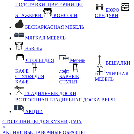
ПОДСТАВКИ, ЦВЕТОЧНИЦЫ,
БЮРО
ЭТАЖЕРКИ
КОНСОЛИ
СУНДУКИ
БЕСКАРКАСНАЯ МЕБЕЛЬ
МЯГКАЯ МЕБЕЛЬ
HoReKa
СТОЛЫ ДЛЯ
Мебель
ВЕШАЛКИ
КАФЕ
лофт
УЛИЧНАЯ
СТУЛЬЯ ДЛЯ
БАРНЫЕ
МЕБЕЛЬ
КАФЕ
СТУЛЬЯ
ГЛАДИЛЬНЫЕ ДОСКИ
ВСТРОЕННАЯ ГЛАДИЛЬНАЯ ДОСКА BELSI
АКЦИИ
СТОЛЕШНИЦЫ ДЛЯ КУХНИ
ДАЧА
×
АКЦИЯ!! ВЫСТАВОЧНЫЕ ОБРАЗЦЫ