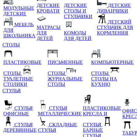
ДЕТСКИЕ
ДЕТСКИЕ
ДЕТСКИЕ
МОДУЛЬНЫЕ
КРОВАТИ
СТОЛЫ И
ДИВАНЧИКИ
ДЕТСКИЕ
СТУЛЬЧИКИ
ДЕТСКИЙ
МЕБЕЛЬ
МАТРАСЫ
СТУЛЬЧИК ДЛЯ
ДЛЯ
ДЛЯ
КОМОДЫ
КОРМЛЕНИЯ
ШКОЛЬНИКА
ДЕТЕЙ
ДЛЯ ДЕТЕЙ
СТОЛЫ
ПЛАСТИКОВЫЕ
ПИСЬМЕННЫЕ
КОМПЬЮТЕРНЫЕ
СТОЛЫ
СТОЛЫ
СТОЛЫ
ТУАЛЕТНЫЕ
ЖУРНАЛЬНЫЕ
СТОЛЫ НА
СТОЛИКИ
СТОЛЫ
КУХНЮ
СТУЛЬЯ
СТУЛЬЯ
СТУЛЬЯ
ПЛАСТИКОВЫЕ
ОФИС
ОФИСНЫЕ
МЕТАЛЛИЧЕСКИЕ
КРЕСЛА И
КРЕС
СТУЛЬЯ
СКЛАДНЫЕ
СТУЛЬЯ
ДЕРЕВЯННЫЕ
СТУЛЬЯ
БАРНЫЕ
ТАБУ
СТУЛЬЯ