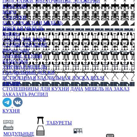
ПОДСТАВКИ, ЦВЕТОЧНИЦЫ, ЭТАЖЕРКИ
КОНСОЛИ
БЮРО
СУНДУКИ
БЕСКАРКАСНАЯ МЕБЕЛЬ
МЯГКАЯ МЕБЕЛЬ
HoReKa
СТОЛЫ ДЛЯ КАФЕ
СТУЛЬЯ ДЛЯ КАФЕ
Мебель лофт
БАРНЫЕ СТУЛЬЯ
ВЕШАЛКИ
УЛИЧНАЯ МЕБЕЛЬ
ГЛАДИЛЬНЫЕ ДОСКИ
ВСТРОЕННАЯ ГЛАДИЛЬНАЯ ДОСКА BELSI
АКЦИИ
СТОЛЕШНИЦЫ ДЛЯ КУХНИ
ДАЧА
МЕБЕЛЬ НА ЗАКАЗ
ЗАКАЗАТЬ РАСПИЛ
КУХНЯ
ТАБУРЕТЫ
МОДУЛЬНЫЕ