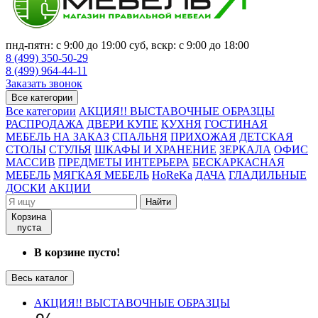
пнд-пятн: с 9:00 до 19:00 суб, вскр: с 9:00 до 18:00
8 (499) 350-50-29
8 (499) 964-44-11
Заказать звонок
Все категории
Все категории
АКЦИЯ!! ВЫСТАВОЧНЫЕ ОБРАЗЦЫ
РАСПРОДАЖА
ДВЕРИ КУПЕ
КУХНЯ
ГОСТИНАЯ
МЕБЕЛЬ НА ЗАКАЗ
СПАЛЬНЯ
ПРИХОЖАЯ
ДЕТСКАЯ
СТОЛЫ
СТУЛЬЯ
ШКАФЫ И ХРАНЕНИЕ
ЗЕРКАЛА
ОФИС
МАССИВ
ПРЕДМЕТЫ ИНТЕРЬЕРА
БЕСКАРКАСНАЯ
МЕБЕЛЬ
МЯГКАЯ МЕБЕЛЬ
HoReKa
ДАЧА
ГЛАДИЛЬНЫЕ
ДОСКИ
АКЦИИ
Найти
Корзина
пуста
В корзине пусто!
Весь каталог
АКЦИЯ!! ВЫСТАВОЧНЫЕ ОБРАЗЦЫ