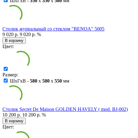
ШxГxВ -
550
x
550
x
580
мм
Столик журнальный со стеклом "BENOA" 5005
9 020 р.
9 020 р.
%
В корзину
Цвет:
Размер:
ШxГxВ -
580
x
580
x
550
мм
Столик Secret De Maison GOLDEN HAVELY ( mod. BJ-002)
10 200 р.
10 200 р.
%
В корзину
Цвет: