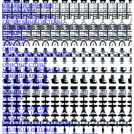
ТАБУРЕТЫ
ШКАФЫ И ХРАНЕНИЕ
ШКАФЫ-КУПЕ
ШКАФЫ-РАСПАШНЫЕ
ГАРДЕРОБНЫЕ СИСТЕМЫ
СТЕЛЛАЖИ
ПОЛКИ
СУНДУКИ
ЗЕРКАЛА
ОФИС
МЕБЕЛЬ ДЛЯ РУКОВОДИТЕЛЯ
ТУМБЫ ОФИСНЫЕ
ОФИСНЫЕ СТОЛЫ
МЕБЕЛЬ ДЛЯ ПЕРСОНАЛА
ОФИСНЫЕ КРЕСЛА
СТУЛЬЯ ОФИСНЫЕ
СТОЙКИ РЕСЕПШН
КАБИНЕТ
МАССИВ
СТОЛЫ
СТУЛЬЯ, БАНКЕТКИ
КОМОДЫ И ТУМБЫ
КРОВАТИ
ШКАФЫ, БУФЕТЫ, СТЕЛЛАЖИ
ПРЕДМЕТЫ ИНТЕРЬЕРА