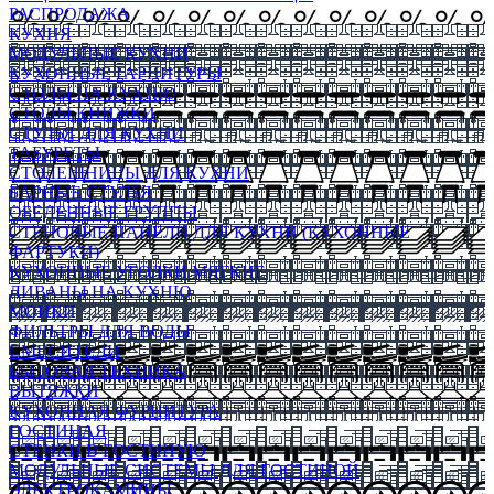
РАСПРОДАЖА
КУХНЯ
МОДУЛЬНЫЕ КУХНИ
КУХОННЫЕ ГАРНИТУРЫ
СТОЛЫ НА КУХНЮ
СТОЛЫ КНИЖКИ
СТУЛЬЯ ДЛЯ КУХНИ
ТАБУРЕТЫ
СТОЛЕШНИЦЫ ДЛЯ КУХНИ
БАРНЫЕ СТУЛЬЯ
ОБЕДЕННЫЕ ГРУППЫ
СТЕНОВЫЕ ПАНЕЛИ ДЛЯ КУХНИ (КУХОННЫЕ
ФАРТУКИ)
КУХОННЫЕ УГОЛКИ МЯГКИЕ
ДИВАНЫ НА КУХНЮ
МОЙКИ
ФИЛЬТРЫ ДЛЯ ВОДЫ
СМЕСИТЕЛИ
БЫТОВАЯ ТЕХНИКА
ВЫТЯЖКИ
КУХОННАЯ ФУРНИТУРА
ГОСТИНАЯ
СТЕНКИ В ГОСТИНУЮ
МОДУЛЬНЫЕ СИСТЕМЫ ДЛЯ ГОСТИНОЙ
ЭЛЕКТРОКАМИНЫ