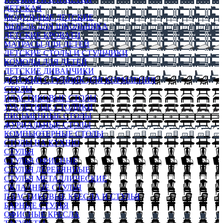
ДЕТСКАЯ
МОДУЛЬНЫЕ ДЕТСКИЕ
МЕБЕЛЬ ДЛЯ ШКОЛЬНИКА
ДЕТСКИЕ КРОВАТИ
МАТРАСЫ ДЛЯ ДЕТЕЙ
ДЕТСКИЕ СТОЛЫ И СТУЛЬЧИКИ
КОМОДЫ ДЛЯ ДЕТЕЙ
ДЕТСКИЕ ДИВАНЧИКИ
ДЕТСКИЙ СТУЛЬЧИК ДЛЯ КОРМЛЕНИЯ
СТОЛЫ
ПЛАСТИКОВЫЕ СТОЛЫ
ТУАЛЕТНЫЕ СТОЛИКИ
ПИСЬМЕННЫЕ СТОЛЫ
ЖУРНАЛЬНЫЕ СТОЛЫ
КОМПЬЮТЕРНЫЕ СТОЛЫ
СТОЛЫ НА КУХНЮ
СТУЛЬЯ
СТУЛЬЯ ОФИСНЫЕ
СТУЛЬЯ ДЕРЕВЯННЫЕ
СТУЛЬЯ МЕТАЛЛИЧЕСКИЕ
СКЛАДНЫЕ СТУЛЬЯ
ПЛАСТИКОВЫЕ КРЕСЛА И СТУЛЬЯ
БАРНЫЕ СТУЛЬЯ
ОФИСНЫЕ КРЕСЛА