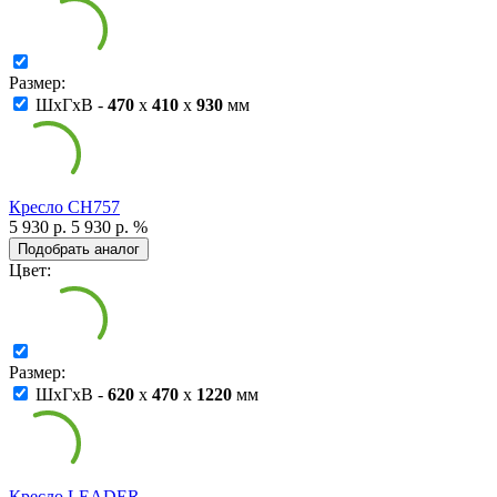
Размер:
ШxГxВ -
470
x
410
x
930
мм
Кресло СН757
5 930 р.
5 930 р.
%
Подобрать аналог
Цвет:
Размер:
ШxГxВ -
620
x
470
x
1220
мм
Кресло LEADER