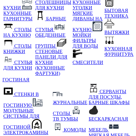
СТОЛЕШНИЦЫ
КУХОННЫЕ
КУХНИ
ДЛЯ КУХНИ
УГОЛКИ
БЫТОВАЯ
КУХОННЫЕ
МЯГКИЕ
ТЕХНИКА
ГАРНИТУРЫ
БАРНЫЕ
ДИВАНЫ НА
СТОЛЫ
СТУЛЬЯ
КУХНЮ
ВЫТЯЖКИ
НА КУХНЮ
ОБЕДЕННЫЕ
МОЙКИ
ФИЛЬТРЫ
СТОЛЫ
ГРУППЫ
ДЛЯ ВОДЫ
КУХОННАЯ
КНИЖКИ
СТЕНОВЫЕ
ФУРНИТУРА
ПАНЕЛИ ДЛЯ
СТУЛЬЯ
КУХНИ
СМЕСИТЕЛИ
ДЛЯ КУХНИ
(КУХОННЫЕ
ФАРТУКИ)
ГОСТИНАЯ
СЕРВАНТЫ
СТЕНКИ В
ДЛЯ ПОСУДЫ,
ЖУРНАЛЬНЫЕ
БАРНЫЕ ШКАФЫ
ГОСТИНУЮ
МОДУЛЬНЫЕ
СТОЛЫ
СИСТЕМЫ ДЛЯ
ТВ ТУМБЫ
БЕСКАРКАСНАЯ
ГОСТИНОЙ
КОМОДЫ
МЕБЕЛЬ
ЭЛЕКТРОКАМИНЫ
МЯГКАЯ МЕБЕЛЬ