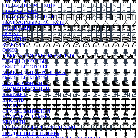
ТАБУРЕТЫ
ШКАФЫ И ХРАНЕНИЕ
ШКАФЫ-КУПЕ
ШКАФЫ-РАСПАШНЫЕ
ГАРДЕРОБНЫЕ СИСТЕМЫ
СТЕЛЛАЖИ
ПОЛКИ
СУНДУКИ
ЗЕРКАЛА
ОФИС
МЕБЕЛЬ ДЛЯ РУКОВОДИТЕЛЯ
ТУМБЫ ОФИСНЫЕ
ОФИСНЫЕ СТОЛЫ
МЕБЕЛЬ ДЛЯ ПЕРСОНАЛА
ОФИСНЫЕ КРЕСЛА
СТУЛЬЯ ОФИСНЫЕ
СТОЙКИ РЕСЕПШН
КАБИНЕТ
МАССИВ
СТОЛЫ
СТУЛЬЯ, БАНКЕТКИ
КОМОДЫ И ТУМБЫ
КРОВАТИ
ШКАФЫ, БУФЕТЫ, СТЕЛЛАЖИ
ПРЕДМЕТЫ ИНТЕРЬЕРА