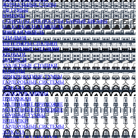
ЖУРНАЛЬНЫЕ СТОЛЫ
ТВ ТУМБЫ
КОМОДЫ
СЕРВАНТЫ ДЛЯ ПОСУДЫ, БАРНЫЕ ШКАФЫ
БЕСКАРКАСНАЯ МЕБЕЛЬ
МЯГКАЯ МЕБЕЛЬ
СПАЛЬНЯ
ИНТЕРЬЕРЫ СПАЛЬНИ
МОДУЛЬНЫЕ СПАЛЬНИ
КРОВАТИ
МАТРАСЫ
ТУАЛЕТНЫЕ СТОЛИКИ
КОМОДЫ
ПРИКРОВАТНЫЕ ТУМБЫ
ГАРДЕРОБНЫЕ СИСТЕМЫ
ЗЕРКАЛА
ЭЛЕКТРОКАМИНЫ
ПРИХОЖАЯ
МАЛЕНЬКИЕ ПРИХОЖИЕ
МОДУЛЬНЫЕ ПРИХОЖИЕ
ОБУВНЫЕ ТУМБЫ
ВЕШАЛКИ
ГАРДЕРОБНЫЕ СИСТЕМЫ
ЗЕРКАЛА
ПУФИКИ И БАНКЕТКИ