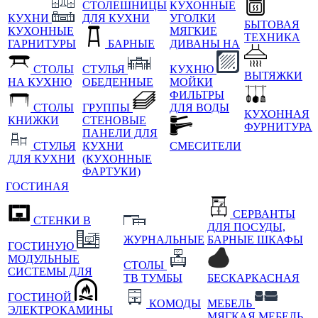
СТОЛЕШНИЦЫ
КУХОННЫЕ
КУХНИ
ДЛЯ КУХНИ
УГОЛКИ
БЫТОВАЯ
КУХОННЫЕ
МЯГКИЕ
ТЕХНИКА
ГАРНИТУРЫ
БАРНЫЕ
ДИВАНЫ НА
СТОЛЫ
СТУЛЬЯ
КУХНЮ
ВЫТЯЖКИ
НА КУХНЮ
ОБЕДЕННЫЕ
МОЙКИ
ФИЛЬТРЫ
СТОЛЫ
ГРУППЫ
ДЛЯ ВОДЫ
КУХОННАЯ
КНИЖКИ
СТЕНОВЫЕ
ФУРНИТУРА
ПАНЕЛИ ДЛЯ
СТУЛЬЯ
КУХНИ
СМЕСИТЕЛИ
ДЛЯ КУХНИ
(КУХОННЫЕ
ФАРТУКИ)
ГОСТИНАЯ
СЕРВАНТЫ
СТЕНКИ В
ДЛЯ ПОСУДЫ,
ЖУРНАЛЬНЫЕ
БАРНЫЕ ШКАФЫ
ГОСТИНУЮ
МОДУЛЬНЫЕ
СТОЛЫ
СИСТЕМЫ ДЛЯ
ТВ ТУМБЫ
БЕСКАРКАСНАЯ
ГОСТИНОЙ
КОМОДЫ
МЕБЕЛЬ
ЭЛЕКТРОКАМИНЫ
МЯГКАЯ МЕБЕЛЬ