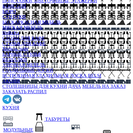
ПОДСТАВКИ, ЦВЕТОЧНИЦЫ, ЭТАЖЕРКИ
КОНСОЛИ
БЮРО
СУНДУКИ
БЕСКАРКАСНАЯ МЕБЕЛЬ
МЯГКАЯ МЕБЕЛЬ
HoReKa
СТОЛЫ ДЛЯ КАФЕ
СТУЛЬЯ ДЛЯ КАФЕ
Мебель лофт
БАРНЫЕ СТУЛЬЯ
ВЕШАЛКИ
УЛИЧНАЯ МЕБЕЛЬ
ГЛАДИЛЬНЫЕ ДОСКИ
ВСТРОЕННАЯ ГЛАДИЛЬНАЯ ДОСКА BELSI
АКЦИИ
СТОЛЕШНИЦЫ ДЛЯ КУХНИ
ДАЧА
МЕБЕЛЬ НА ЗАКАЗ
ЗАКАЗАТЬ РАСПИЛ
КУХНЯ
ТАБУРЕТЫ
МОДУЛЬНЫЕ