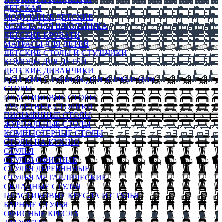
ДЕТСКАЯ
МОДУЛЬНЫЕ ДЕТСКИЕ
МЕБЕЛЬ ДЛЯ ШКОЛЬНИКА
ДЕТСКИЕ КРОВАТИ
МАТРАСЫ ДЛЯ ДЕТЕЙ
ДЕТСКИЕ СТОЛЫ И СТУЛЬЧИКИ
КОМОДЫ ДЛЯ ДЕТЕЙ
ДЕТСКИЕ ДИВАНЧИКИ
ДЕТСКИЙ СТУЛЬЧИК ДЛЯ КОРМЛЕНИЯ
СТОЛЫ
ПЛАСТИКОВЫЕ СТОЛЫ
ТУАЛЕТНЫЕ СТОЛИКИ
ПИСЬМЕННЫЕ СТОЛЫ
ЖУРНАЛЬНЫЕ СТОЛЫ
КОМПЬЮТЕРНЫЕ СТОЛЫ
СТОЛЫ НА КУХНЮ
СТУЛЬЯ
СТУЛЬЯ ОФИСНЫЕ
СТУЛЬЯ ДЕРЕВЯННЫЕ
СТУЛЬЯ МЕТАЛЛИЧЕСКИЕ
СКЛАДНЫЕ СТУЛЬЯ
ПЛАСТИКОВЫЕ КРЕСЛА И СТУЛЬЯ
БАРНЫЕ СТУЛЬЯ
ОФИСНЫЕ КРЕСЛА