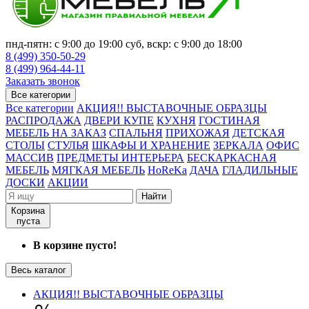
пнд-пятн: с 9:00 до 19:00 суб, вскр: с 9:00 до 18:00
8 (499) 350-50-29
8 (499) 964-44-11
Заказать звонок
Все категории
Все категории
АКЦИЯ!! ВЫСТАВОЧНЫЕ ОБРАЗЦЫ
РАСПРОДАЖА
ДВЕРИ КУПЕ
КУХНЯ
ГОСТИНАЯ
МЕБЕЛЬ НА ЗАКАЗ
СПАЛЬНЯ
ПРИХОЖАЯ
ДЕТСКАЯ
СТОЛЫ
СТУЛЬЯ
ШКАФЫ И ХРАНЕНИЕ
ЗЕРКАЛА
ОФИС
МАССИВ
ПРЕДМЕТЫ ИНТЕРЬЕРА
БЕСКАРКАСНАЯ
МЕБЕЛЬ
МЯГКАЯ МЕБЕЛЬ
HoReKa
ДАЧА
ГЛАДИЛЬНЫЕ
ДОСКИ
АКЦИИ
Найти
Корзина
пуста
В корзине пусто!
Весь каталог
АКЦИЯ!! ВЫСТАВОЧНЫЕ ОБРАЗЦЫ