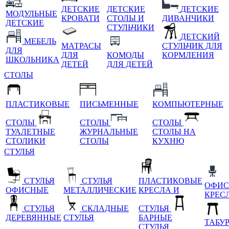
ДЕТСКИЕ
ДЕТСКИЕ
ДЕТСКИЕ
МОДУЛЬНЫЕ
КРОВАТИ
СТОЛЫ И
ДИВАНЧИКИ
ДЕТСКИЕ
СТУЛЬЧИКИ
ДЕТСКИЙ
МЕБЕЛЬ
МАТРАСЫ
СТУЛЬЧИК ДЛЯ
ДЛЯ
ДЛЯ
КОМОДЫ
КОРМЛЕНИЯ
ШКОЛЬНИКА
ДЕТЕЙ
ДЛЯ ДЕТЕЙ
СТОЛЫ
ПЛАСТИКОВЫЕ
ПИСЬМЕННЫЕ
КОМПЬЮТЕРНЫЕ
СТОЛЫ
СТОЛЫ
СТОЛЫ
ТУАЛЕТНЫЕ
ЖУРНАЛЬНЫЕ
СТОЛЫ НА
СТОЛИКИ
СТОЛЫ
КУХНЮ
СТУЛЬЯ
СТУЛЬЯ
СТУЛЬЯ
ПЛАСТИКОВЫЕ
ОФИС
ОФИСНЫЕ
МЕТАЛЛИЧЕСКИЕ
КРЕСЛА И
КРЕС
СТУЛЬЯ
СКЛАДНЫЕ
СТУЛЬЯ
ДЕРЕВЯННЫЕ
СТУЛЬЯ
БАРНЫЕ
ТАБУ
СТУЛЬЯ