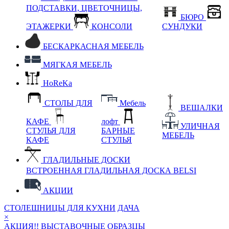
ПОДСТАВКИ, ЦВЕТОЧНИЦЫ,
БЮРО
ЭТАЖЕРКИ
КОНСОЛИ
СУНДУКИ
БЕСКАРКАСНАЯ МЕБЕЛЬ
МЯГКАЯ МЕБЕЛЬ
HoReKa
СТОЛЫ ДЛЯ
Мебель
ВЕШАЛКИ
КАФЕ
лофт
УЛИЧНАЯ
СТУЛЬЯ ДЛЯ
БАРНЫЕ
МЕБЕЛЬ
КАФЕ
СТУЛЬЯ
ГЛАДИЛЬНЫЕ ДОСКИ
ВСТРОЕННАЯ ГЛАДИЛЬНАЯ ДОСКА BELSI
АКЦИИ
СТОЛЕШНИЦЫ ДЛЯ КУХНИ
ДАЧА
×
АКЦИЯ!! ВЫСТАВОЧНЫЕ ОБРАЗЦЫ