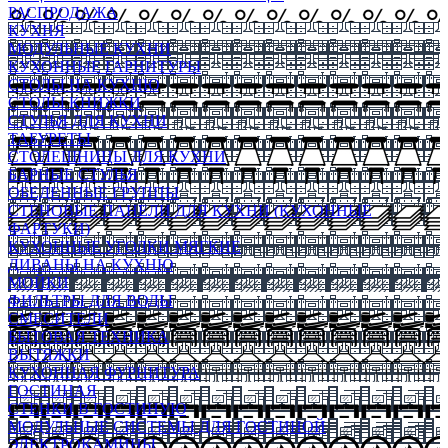
РАСПРОДАЖА
КУХНЯ
МОДУЛЬНЫЕ КУХНИ
КУХОННЫЕ ГАРНИТУРЫ
СТОЛЫ НА КУХНЮ
СТОЛЫ КНИЖКИ
СТУЛЬЯ ДЛЯ КУХНИ
ТАБУРЕТЫ
СТОЛЕШНИЦЫ ДЛЯ КУХНИ
БАРНЫЕ СТУЛЬЯ
ОБЕДЕННЫЕ ГРУППЫ
СТЕНОВЫЕ ПАНЕЛИ ДЛЯ КУХНИ (КУХОННЫЕ
ФАРТУКИ)
КУХОННЫЕ УГОЛКИ МЯГКИЕ
ДИВАНЫ НА КУХНЮ
МОЙКИ
ФИЛЬТРЫ ДЛЯ ВОДЫ
СМЕСИТЕЛИ
БЫТОВАЯ ТЕХНИКА
ВЫТЯЖКИ
КУХОННАЯ ФУРНИТУРА
ГОСТИНАЯ
СТЕНКИ В ГОСТИНУЮ
МОДУЛЬНЫЕ СИСТЕМЫ ДЛЯ ГОСТИНОЙ
ЭЛЕКТРОКАМИНЫ