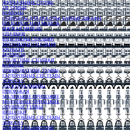
ЖУРНАЛЬНЫЕ СТОЛЫ
ТВ ТУМБЫ
КОМОДЫ
СЕРВАНТЫ ДЛЯ ПОСУДЫ, БАРНЫЕ ШКАФЫ
БЕСКАРКАСНАЯ МЕБЕЛЬ
МЯГКАЯ МЕБЕЛЬ
СПАЛЬНЯ
ИНТЕРЬЕРЫ СПАЛЬНИ
МОДУЛЬНЫЕ СПАЛЬНИ
КРОВАТИ
МАТРАСЫ
ТУАЛЕТНЫЕ СТОЛИКИ
КОМОДЫ
ПРИКРОВАТНЫЕ ТУМБЫ
ГАРДЕРОБНЫЕ СИСТЕМЫ
ЗЕРКАЛА
ЭЛЕКТРОКАМИНЫ
ПРИХОЖАЯ
МАЛЕНЬКИЕ ПРИХОЖИЕ
МОДУЛЬНЫЕ ПРИХОЖИЕ
ОБУВНЫЕ ТУМБЫ
ВЕШАЛКИ
ГАРДЕРОБНЫЕ СИСТЕМЫ
ЗЕРКАЛА
ПУФИКИ И БАНКЕТКИ