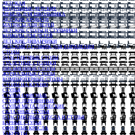
ДЕТСКАЯ
МОДУЛЬНЫЕ ДЕТСКИЕ
МЕБЕЛЬ ДЛЯ ШКОЛЬНИКА
ДЕТСКИЕ КРОВАТИ
МАТРАСЫ ДЛЯ ДЕТЕЙ
ДЕТСКИЕ СТОЛЫ И СТУЛЬЧИКИ
КОМОДЫ ДЛЯ ДЕТЕЙ
ДЕТСКИЕ ДИВАНЧИКИ
ДЕТСКИЙ СТУЛЬЧИК ДЛЯ КОРМЛЕНИЯ
СТОЛЫ
ПЛАСТИКОВЫЕ СТОЛЫ
ТУАЛЕТНЫЕ СТОЛИКИ
ПИСЬМЕННЫЕ СТОЛЫ
ЖУРНАЛЬНЫЕ СТОЛЫ
КОМПЬЮТЕРНЫЕ СТОЛЫ
СТОЛЫ НА КУХНЮ
СТУЛЬЯ
СТУЛЬЯ ОФИСНЫЕ
СТУЛЬЯ ДЕРЕВЯННЫЕ
СТУЛЬЯ МЕТАЛЛИЧЕСКИЕ
СКЛАДНЫЕ СТУЛЬЯ
ПЛАСТИКОВЫЕ КРЕСЛА И СТУЛЬЯ
БАРНЫЕ СТУЛЬЯ
ОФИСНЫЕ КРЕСЛА
ТАБУРЕТЫ