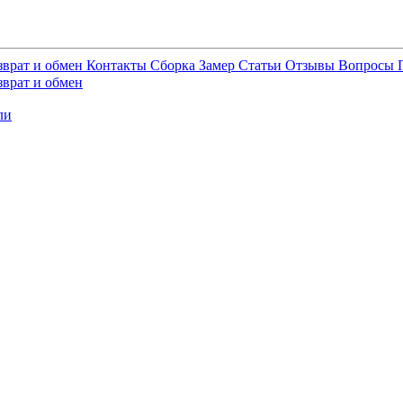
зврат и обмен
Контакты
Сборка
Замер
Статьи
Отзывы
Вопросы
зврат и обмен
ли