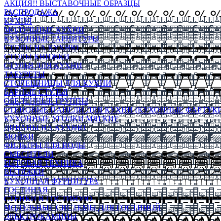
АКЦИЯ!! ВЫСТАВОЧНЫЕ ОБРАЗЦЫ
РАСПРОДАЖА
КУХНЯ
МОДУЛЬНЫЕ КУХНИ
КУХОННЫЕ ГАРНИТУРЫ
СТОЛЫ НА КУХНЮ
СТОЛЫ КНИЖКИ
СТУЛЬЯ ДЛЯ КУХНИ
ТАБУРЕТЫ
СТОЛЕШНИЦЫ ДЛЯ КУХНИ
БАРНЫЕ СТУЛЬЯ
ОБЕДЕННЫЕ ГРУППЫ
СТЕНОВЫЕ ПАНЕЛИ ДЛЯ КУХНИ (КУХОННЫЕ ФАРТУКИ
КУХОННЫЕ УГОЛКИ МЯГКИЕ
ДИВАНЫ НА КУХНЮ
МОЙКИ
ФИЛЬТРЫ ДЛЯ ВОДЫ
СМЕСИТЕЛИ
БЫТОВАЯ ТЕХНИКА
ВЫТЯЖКИ
КУХОННАЯ ФУРНИТУРА
ГОСТИНАЯ
СТЕНКИ В ГОСТИНУЮ
МОДУЛЬНЫЕ СИСТЕМЫ ДЛЯ ГОСТИНОЙ
ЭЛЕКТРОКАМИНЫ