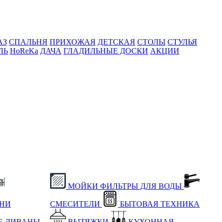
АЗ
СПАЛЬНЯ
ПРИХОЖАЯ
ДЕТСКАЯ
СТОЛЫ
СТУЛЬЯ
ЛЬ
HoReKa
ДАЧА
ГЛАДИЛЬНЫЕ ДОСКИ
АКЦИИ
МОЙКИ
ФИЛЬТРЫ ДЛЯ ВОДЫ
ХНИ
СМЕСИТЕЛИ
БЫТОВАЯ ТЕХНИКА
Е
ДИВАНЫ
ВЫТЯЖКИ
КУХОННАЯ