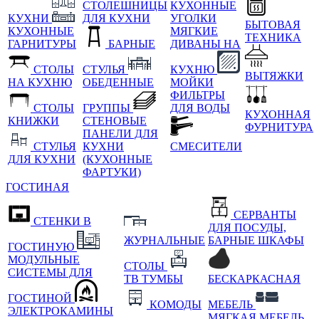
СТОЛЕШНИЦЫ
КУХОННЫЕ
КУХНИ
ДЛЯ КУХНИ
УГОЛКИ
БЫТОВАЯ
КУХОННЫЕ
МЯГКИЕ
ТЕХНИКА
ГАРНИТУРЫ
БАРНЫЕ
ДИВАНЫ НА
СТОЛЫ
СТУЛЬЯ
КУХНЮ
ВЫТЯЖКИ
НА КУХНЮ
ОБЕДЕННЫЕ
МОЙКИ
ФИЛЬТРЫ
СТОЛЫ
ГРУППЫ
ДЛЯ ВОДЫ
КУХОННАЯ
КНИЖКИ
СТЕНОВЫЕ
ФУРНИТУРА
ПАНЕЛИ ДЛЯ
СТУЛЬЯ
КУХНИ
СМЕСИТЕЛИ
ДЛЯ КУХНИ
(КУХОННЫЕ
ФАРТУКИ)
ГОСТИНАЯ
СЕРВАНТЫ
СТЕНКИ В
ДЛЯ ПОСУДЫ,
ЖУРНАЛЬНЫЕ
БАРНЫЕ ШКАФЫ
ГОСТИНУЮ
МОДУЛЬНЫЕ
СТОЛЫ
СИСТЕМЫ ДЛЯ
ТВ ТУМБЫ
БЕСКАРКАСНАЯ
ГОСТИНОЙ
КОМОДЫ
МЕБЕЛЬ
ЭЛЕКТРОКАМИНЫ
МЯГКАЯ МЕБЕЛЬ