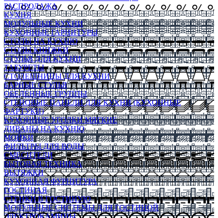
РАСПРОДАЖА
КУХНЯ
МОДУЛЬНЫЕ КУХНИ
КУХОННЫЕ ГАРНИТУРЫ
СТОЛЫ НА КУХНЮ
СТОЛЫ КНИЖКИ
СТУЛЬЯ ДЛЯ КУХНИ
ТАБУРЕТЫ
СТОЛЕШНИЦЫ ДЛЯ КУХНИ
БАРНЫЕ СТУЛЬЯ
ОБЕДЕННЫЕ ГРУППЫ
СТЕНОВЫЕ ПАНЕЛИ ДЛЯ КУХНИ (КУХОННЫЕ
ФАРТУКИ)
КУХОННЫЕ УГОЛКИ МЯГКИЕ
ДИВАНЫ НА КУХНЮ
МОЙКИ
ФИЛЬТРЫ ДЛЯ ВОДЫ
СМЕСИТЕЛИ
БЫТОВАЯ ТЕХНИКА
ВЫТЯЖКИ
КУХОННАЯ ФУРНИТУРА
ГОСТИНАЯ
СТЕНКИ В ГОСТИНУЮ
МОДУЛЬНЫЕ СИСТЕМЫ ДЛЯ ГОСТИНОЙ
ЭЛЕКТРОКАМИНЫ