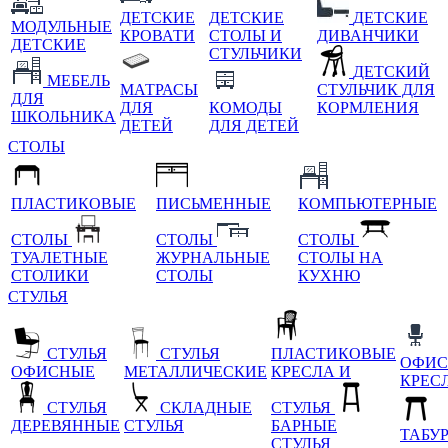
ДЕТСКИЕ
ДЕТСКИЕ
ДЕТСКИЕ
МОДУЛЬНЫЕ
КРОВАТИ
СТОЛЫ И
ДИВАНЧИКИ
ДЕТСКИЕ
СТУЛЬЧИКИ
ДЕТСКИЙ
МЕБЕЛЬ
МАТРАСЫ
СТУЛЬЧИК ДЛЯ
ДЛЯ
ДЛЯ
КОМОДЫ
КОРМЛЕНИЯ
ШКОЛЬНИКА
ДЕТЕЙ
ДЛЯ ДЕТЕЙ
СТОЛЫ
ПЛАСТИКОВЫЕ
ПИСЬМЕННЫЕ
КОМПЬЮТЕРНЫЕ
СТОЛЫ
СТОЛЫ
СТОЛЫ
ТУАЛЕТНЫЕ
ЖУРНАЛЬНЫЕ
СТОЛЫ НА
СТОЛИКИ
СТОЛЫ
КУХНЮ
СТУЛЬЯ
СТУЛЬЯ
СТУЛЬЯ
ПЛАСТИКОВЫЕ
ОФИС
ОФИСНЫЕ
МЕТАЛЛИЧЕСКИЕ
КРЕСЛА И
КРЕС
СТУЛЬЯ
СКЛАДНЫЕ
СТУЛЬЯ
ДЕРЕВЯННЫЕ
СТУЛЬЯ
БАРНЫЕ
ТАБУ
СТУЛЬЯ