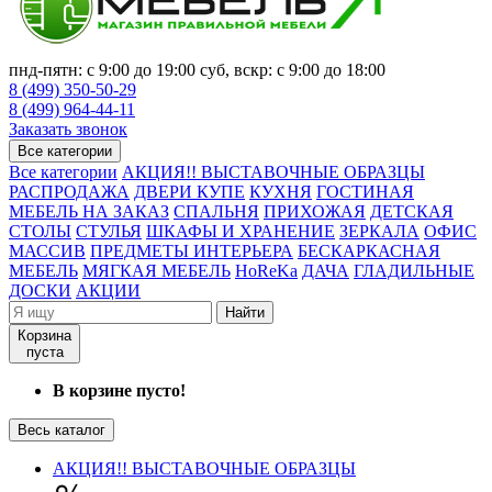
пнд-пятн: с 9:00 до 19:00 суб, вскр: с 9:00 до 18:00
8 (499) 350-50-29
8 (499) 964-44-11
Заказать звонок
Все категории
Все категории
АКЦИЯ!! ВЫСТАВОЧНЫЕ ОБРАЗЦЫ
РАСПРОДАЖА
ДВЕРИ КУПЕ
КУХНЯ
ГОСТИНАЯ
МЕБЕЛЬ НА ЗАКАЗ
СПАЛЬНЯ
ПРИХОЖАЯ
ДЕТСКАЯ
СТОЛЫ
СТУЛЬЯ
ШКАФЫ И ХРАНЕНИЕ
ЗЕРКАЛА
ОФИС
МАССИВ
ПРЕДМЕТЫ ИНТЕРЬЕРА
БЕСКАРКАСНАЯ
МЕБЕЛЬ
МЯГКАЯ МЕБЕЛЬ
HoReKa
ДАЧА
ГЛАДИЛЬНЫЕ
ДОСКИ
АКЦИИ
Найти
Корзина
пуста
В корзине пусто!
Весь каталог
АКЦИЯ!! ВЫСТАВОЧНЫЕ ОБРАЗЦЫ