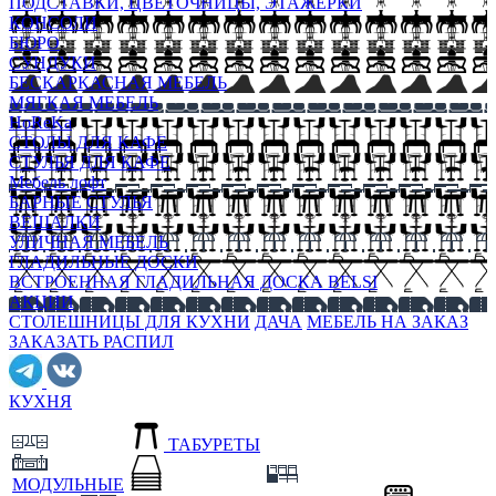
ПОДСТАВКИ, ЦВЕТОЧНИЦЫ, ЭТАЖЕРКИ
КОНСОЛИ
БЮРО
СУНДУКИ
БЕСКАРКАСНАЯ МЕБЕЛЬ
МЯГКАЯ МЕБЕЛЬ
HoReKa
СТОЛЫ ДЛЯ КАФЕ
СТУЛЬЯ ДЛЯ КАФЕ
Мебель лофт
БАРНЫЕ СТУЛЬЯ
ВЕШАЛКИ
УЛИЧНАЯ МЕБЕЛЬ
ГЛАДИЛЬНЫЕ ДОСКИ
ВСТРОЕННАЯ ГЛАДИЛЬНАЯ ДОСКА BELSI
АКЦИИ
СТОЛЕШНИЦЫ ДЛЯ КУХНИ
ДАЧА
МЕБЕЛЬ НА ЗАКАЗ
ЗАКАЗАТЬ РАСПИЛ
КУХНЯ
ТАБУРЕТЫ
МОДУЛЬНЫЕ