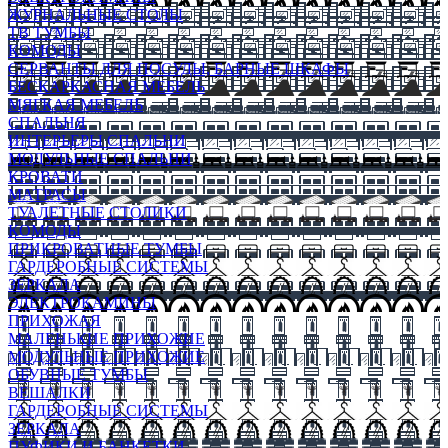
ЖУРНАЛЬНЫЕ СТОЛЫ
ТВ ТУМБЫ
КОМОДЫ
СЕРВАНТЫ ДЛЯ ПОСУДЫ, БАРНЫЕ ШКАФЫ
БЕСКАРКАСНАЯ МЕБЕЛЬ
МЯГКАЯ МЕБЕЛЬ
СПАЛЬНЯ
ИНТЕРЬЕРЫ СПАЛЬНИ
МОДУЛЬНЫЕ СПАЛЬНИ
КРОВАТИ
МАТРАСЫ
ТУАЛЕТНЫЕ СТОЛИКИ
КОМОДЫ
ПРИКРОВАТНЫЕ ТУМБЫ
ГАРДЕРОБНЫЕ СИСТЕМЫ
ЗЕРКАЛА
ЭЛЕКТРОКАМИНЫ
ПРИХОЖАЯ
МАЛЕНЬКИЕ ПРИХОЖИЕ
МОДУЛЬНЫЕ ПРИХОЖИЕ
ОБУВНЫЕ ТУМБЫ
ВЕШАЛКИ
ГАРДЕРОБНЫЕ СИСТЕМЫ
ЗЕРКАЛА
ПУФИКИ И БАНКЕТКИ