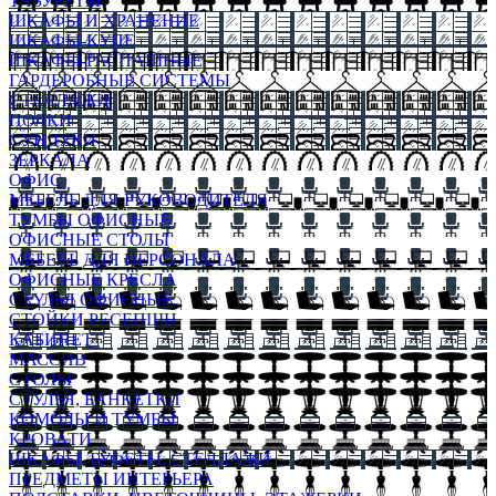
ТАБУРЕТЫ
ШКАФЫ И ХРАНЕНИЕ
ШКАФЫ-КУПЕ
ШКАФЫ-РАСПАШНЫЕ
ГАРДЕРОБНЫЕ СИСТЕМЫ
СТЕЛЛАЖИ
ПОЛКИ
СУНДУКИ
ЗЕРКАЛА
ОФИС
МЕБЕЛЬ ДЛЯ РУКОВОДИТЕЛЯ
ТУМБЫ ОФИСНЫЕ
ОФИСНЫЕ СТОЛЫ
МЕБЕЛЬ ДЛЯ ПЕРСОНАЛА
ОФИСНЫЕ КРЕСЛА
СТУЛЬЯ ОФИСНЫЕ
СТОЙКИ РЕСЕПШН
КАБИНЕТ
МАССИВ
СТОЛЫ
СТУЛЬЯ, БАНКЕТКИ
КОМОДЫ И ТУМБЫ
КРОВАТИ
ШКАФЫ, БУФЕТЫ, СТЕЛЛАЖИ
ПРЕДМЕТЫ ИНТЕРЬЕРА