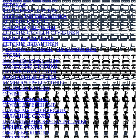
ДЕТСКАЯ
МОДУЛЬНЫЕ ДЕТСКИЕ
МЕБЕЛЬ ДЛЯ ШКОЛЬНИКА
ДЕТСКИЕ КРОВАТИ
МАТРАСЫ ДЛЯ ДЕТЕЙ
ДЕТСКИЕ СТОЛЫ И СТУЛЬЧИКИ
КОМОДЫ ДЛЯ ДЕТЕЙ
ДЕТСКИЕ ДИВАНЧИКИ
ДЕТСКИЙ СТУЛЬЧИК ДЛЯ КОРМЛЕНИЯ
СТОЛЫ
ПЛАСТИКОВЫЕ СТОЛЫ
ТУАЛЕТНЫЕ СТОЛИКИ
ПИСЬМЕННЫЕ СТОЛЫ
ЖУРНАЛЬНЫЕ СТОЛЫ
КОМПЬЮТЕРНЫЕ СТОЛЫ
СТОЛЫ НА КУХНЮ
СТУЛЬЯ
СТУЛЬЯ ОФИСНЫЕ
СТУЛЬЯ ДЕРЕВЯННЫЕ
СТУЛЬЯ МЕТАЛЛИЧЕСКИЕ
СКЛАДНЫЕ СТУЛЬЯ
ПЛАСТИКОВЫЕ КРЕСЛА И СТУЛЬЯ
БАРНЫЕ СТУЛЬЯ
ОФИСНЫЕ КРЕСЛА