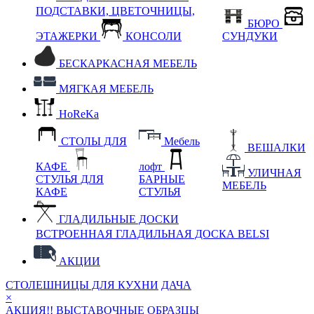
ПОДСТАВКИ, ЦВЕТОЧНИЦЫ,
БЮРО
ЭТАЖЕРКИ
КОНСОЛИ
СУНДУКИ
БЕСКАРКАСНАЯ МЕБЕЛЬ
МЯГКАЯ МЕБЕЛЬ
HoReKa
СТОЛЫ ДЛЯ
Мебель
ВЕШАЛКИ
КАФЕ
лофт
УЛИЧНАЯ
СТУЛЬЯ ДЛЯ
БАРНЫЕ
МЕБЕЛЬ
КАФЕ
СТУЛЬЯ
ГЛАДИЛЬНЫЕ ДОСКИ
ВСТРОЕННАЯ ГЛАДИЛЬНАЯ ДОСКА BELSI
АКЦИИ
СТОЛЕШНИЦЫ ДЛЯ КУХНИ
ДАЧА
×
АКЦИЯ!! ВЫСТАВОЧНЫЕ ОБРАЗЦЫ