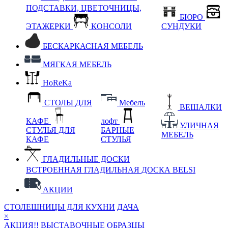
ПОДСТАВКИ, ЦВЕТОЧНИЦЫ,
БЮРО
ЭТАЖЕРКИ
КОНСОЛИ
СУНДУКИ
БЕСКАРКАСНАЯ МЕБЕЛЬ
МЯГКАЯ МЕБЕЛЬ
HoReKa
СТОЛЫ ДЛЯ
Мебель
ВЕШАЛКИ
КАФЕ
лофт
УЛИЧНАЯ
СТУЛЬЯ ДЛЯ
БАРНЫЕ
МЕБЕЛЬ
КАФЕ
СТУЛЬЯ
ГЛАДИЛЬНЫЕ ДОСКИ
ВСТРОЕННАЯ ГЛАДИЛЬНАЯ ДОСКА BELSI
АКЦИИ
СТОЛЕШНИЦЫ ДЛЯ КУХНИ
ДАЧА
×
АКЦИЯ!! ВЫСТАВОЧНЫЕ ОБРАЗЦЫ