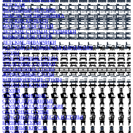
ДЕТСКАЯ
МОДУЛЬНЫЕ ДЕТСКИЕ
МЕБЕЛЬ ДЛЯ ШКОЛЬНИКА
ДЕТСКИЕ КРОВАТИ
МАТРАСЫ ДЛЯ ДЕТЕЙ
ДЕТСКИЕ СТОЛЫ И СТУЛЬЧИКИ
КОМОДЫ ДЛЯ ДЕТЕЙ
ДЕТСКИЕ ДИВАНЧИКИ
ДЕТСКИЙ СТУЛЬЧИК ДЛЯ КОРМЛЕНИЯ
СТОЛЫ
ПЛАСТИКОВЫЕ СТОЛЫ
ТУАЛЕТНЫЕ СТОЛИКИ
ПИСЬМЕННЫЕ СТОЛЫ
ЖУРНАЛЬНЫЕ СТОЛЫ
КОМПЬЮТЕРНЫЕ СТОЛЫ
СТОЛЫ НА КУХНЮ
СТУЛЬЯ
СТУЛЬЯ ОФИСНЫЕ
СТУЛЬЯ ДЕРЕВЯННЫЕ
СТУЛЬЯ МЕТАЛЛИЧЕСКИЕ
СКЛАДНЫЕ СТУЛЬЯ
ПЛАСТИКОВЫЕ КРЕСЛА И СТУЛЬЯ
БАРНЫЕ СТУЛЬЯ
ОФИСНЫЕ КРЕСЛА