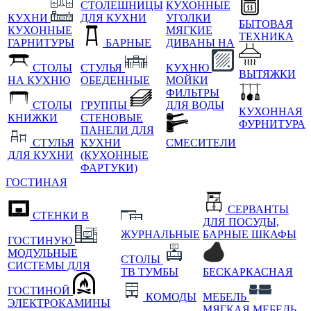
СТОЛЕШНИЦЫ
КУХОННЫЕ
КУХНИ
ДЛЯ КУХНИ
УГОЛКИ
БЫТОВАЯ
КУХОННЫЕ
МЯГКИЕ
ТЕХНИКА
ГАРНИТУРЫ
БАРНЫЕ
ДИВАНЫ НА
СТОЛЫ
СТУЛЬЯ
КУХНЮ
ВЫТЯЖКИ
НА КУХНЮ
ОБЕДЕННЫЕ
МОЙКИ
ФИЛЬТРЫ
СТОЛЫ
ГРУППЫ
ДЛЯ ВОДЫ
КУХОННАЯ
КНИЖКИ
СТЕНОВЫЕ
ФУРНИТУРА
ПАНЕЛИ ДЛЯ
СТУЛЬЯ
КУХНИ
СМЕСИТЕЛИ
ДЛЯ КУХНИ
(КУХОННЫЕ
ФАРТУКИ)
ГОСТИНАЯ
СЕРВАНТЫ
СТЕНКИ В
ДЛЯ ПОСУДЫ,
ЖУРНАЛЬНЫЕ
БАРНЫЕ ШКАФЫ
ГОСТИНУЮ
МОДУЛЬНЫЕ
СТОЛЫ
СИСТЕМЫ ДЛЯ
ТВ ТУМБЫ
БЕСКАРКАСНАЯ
ГОСТИНОЙ
КОМОДЫ
МЕБЕЛЬ
ЭЛЕКТРОКАМИНЫ
МЯГКАЯ МЕБЕЛЬ