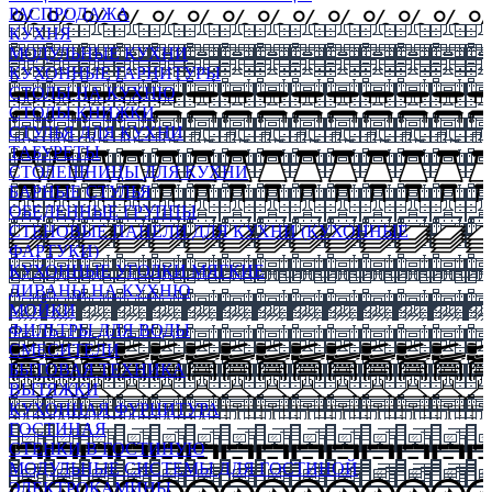
РАСПРОДАЖА
КУХНЯ
МОДУЛЬНЫЕ КУХНИ
КУХОННЫЕ ГАРНИТУРЫ
СТОЛЫ НА КУХНЮ
СТОЛЫ КНИЖКИ
СТУЛЬЯ ДЛЯ КУХНИ
ТАБУРЕТЫ
СТОЛЕШНИЦЫ ДЛЯ КУХНИ
БАРНЫЕ СТУЛЬЯ
ОБЕДЕННЫЕ ГРУППЫ
СТЕНОВЫЕ ПАНЕЛИ ДЛЯ КУХНИ (КУХОННЫЕ
ФАРТУКИ)
КУХОННЫЕ УГОЛКИ МЯГКИЕ
ДИВАНЫ НА КУХНЮ
МОЙКИ
ФИЛЬТРЫ ДЛЯ ВОДЫ
СМЕСИТЕЛИ
БЫТОВАЯ ТЕХНИКА
ВЫТЯЖКИ
КУХОННАЯ ФУРНИТУРА
ГОСТИНАЯ
СТЕНКИ В ГОСТИНУЮ
МОДУЛЬНЫЕ СИСТЕМЫ ДЛЯ ГОСТИНОЙ
ЭЛЕКТРОКАМИНЫ