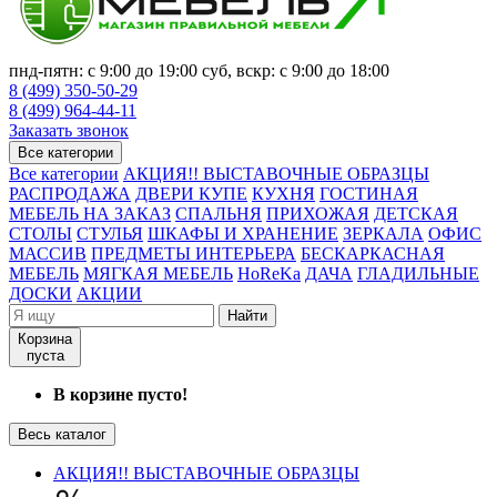
пнд-пятн: с 9:00 до 19:00 суб, вскр: с 9:00 до 18:00
8 (499) 350-50-29
8 (499) 964-44-11
Заказать звонок
Все категории
Все категории
АКЦИЯ!! ВЫСТАВОЧНЫЕ ОБРАЗЦЫ
РАСПРОДАЖА
ДВЕРИ КУПЕ
КУХНЯ
ГОСТИНАЯ
МЕБЕЛЬ НА ЗАКАЗ
СПАЛЬНЯ
ПРИХОЖАЯ
ДЕТСКАЯ
СТОЛЫ
СТУЛЬЯ
ШКАФЫ И ХРАНЕНИЕ
ЗЕРКАЛА
ОФИС
МАССИВ
ПРЕДМЕТЫ ИНТЕРЬЕРА
БЕСКАРКАСНАЯ
МЕБЕЛЬ
МЯГКАЯ МЕБЕЛЬ
HoReKa
ДАЧА
ГЛАДИЛЬНЫЕ
ДОСКИ
АКЦИИ
Найти
Корзина
пуста
В корзине пусто!
Весь каталог
АКЦИЯ!! ВЫСТАВОЧНЫЕ ОБРАЗЦЫ