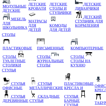
ДЕТСКИЕ
ДЕТСКИЕ
ДЕТСКИЕ
МОДУЛЬНЫЕ
КРОВАТИ
СТОЛЫ И
ДИВАНЧИКИ
ДЕТСКИЕ
СТУЛЬЧИКИ
ДЕТСКИЙ
МЕБЕЛЬ
МАТРАСЫ
СТУЛЬЧИК ДЛЯ
ДЛЯ
ДЛЯ
КОМОДЫ
КОРМЛЕНИЯ
ШКОЛЬНИКА
ДЕТЕЙ
ДЛЯ ДЕТЕЙ
СТОЛЫ
ПЛАСТИКОВЫЕ
ПИСЬМЕННЫЕ
КОМПЬЮТЕРНЫЕ
СТОЛЫ
СТОЛЫ
СТОЛЫ
ТУАЛЕТНЫЕ
ЖУРНАЛЬНЫЕ
СТОЛЫ НА
СТОЛИКИ
СТОЛЫ
КУХНЮ
СТУЛЬЯ
СТУЛЬЯ
СТУЛЬЯ
ПЛАСТИКОВЫЕ
ОФИС
ОФИСНЫЕ
МЕТАЛЛИЧЕСКИЕ
КРЕСЛА И
КРЕС
СТУЛЬЯ
СКЛАДНЫЕ
СТУЛЬЯ
ДЕРЕВЯННЫЕ
СТУЛЬЯ
БАРНЫЕ
ТАБУ
СТУЛЬЯ