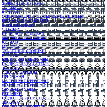
ЖУРНАЛЬНЫЕ СТОЛЫ
ТВ ТУМБЫ
КОМОДЫ
СЕРВАНТЫ ДЛЯ ПОСУДЫ, БАРНЫЕ ШКАФЫ
БЕСКАРКАСНАЯ МЕБЕЛЬ
МЯГКАЯ МЕБЕЛЬ
СПАЛЬНЯ
ИНТЕРЬЕРЫ СПАЛЬНИ
МОДУЛЬНЫЕ СПАЛЬНИ
КРОВАТИ
МАТРАСЫ
ТУАЛЕТНЫЕ СТОЛИКИ
КОМОДЫ
ПРИКРОВАТНЫЕ ТУМБЫ
ГАРДЕРОБНЫЕ СИСТЕМЫ
ЗЕРКАЛА
ЭЛЕКТРОКАМИНЫ
ПРИХОЖАЯ
МАЛЕНЬКИЕ ПРИХОЖИЕ
МОДУЛЬНЫЕ ПРИХОЖИЕ
ОБУВНЫЕ ТУМБЫ
ВЕШАЛКИ
ГАРДЕРОБНЫЕ СИСТЕМЫ
ЗЕРКАЛА
ПУФИКИ И БАНКЕТКИ