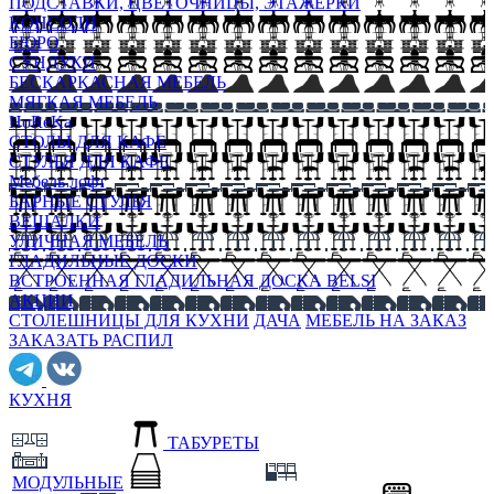
ПОДСТАВКИ, ЦВЕТОЧНИЦЫ, ЭТАЖЕРКИ
КОНСОЛИ
БЮРО
СУНДУКИ
БЕСКАРКАСНАЯ МЕБЕЛЬ
МЯГКАЯ МЕБЕЛЬ
HoReKa
СТОЛЫ ДЛЯ КАФЕ
СТУЛЬЯ ДЛЯ КАФЕ
Мебель лофт
БАРНЫЕ СТУЛЬЯ
ВЕШАЛКИ
УЛИЧНАЯ МЕБЕЛЬ
ГЛАДИЛЬНЫЕ ДОСКИ
ВСТРОЕННАЯ ГЛАДИЛЬНАЯ ДОСКА BELSI
АКЦИИ
СТОЛЕШНИЦЫ ДЛЯ КУХНИ
ДАЧА
МЕБЕЛЬ НА ЗАКАЗ
ЗАКАЗАТЬ РАСПИЛ
КУХНЯ
ТАБУРЕТЫ
МОДУЛЬНЫЕ