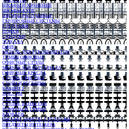
ТАБУРЕТЫ
ШКАФЫ И ХРАНЕНИЕ
ШКАФЫ-КУПЕ
ШКАФЫ-РАСПАШНЫЕ
ГАРДЕРОБНЫЕ СИСТЕМЫ
СТЕЛЛАЖИ
ПОЛКИ
СУНДУКИ
ЗЕРКАЛА
ОФИС
МЕБЕЛЬ ДЛЯ РУКОВОДИТЕЛЯ
ТУМБЫ ОФИСНЫЕ
ОФИСНЫЕ СТОЛЫ
МЕБЕЛЬ ДЛЯ ПЕРСОНАЛА
ОФИСНЫЕ КРЕСЛА
СТУЛЬЯ ОФИСНЫЕ
СТОЙКИ РЕСЕПШН
КАБИНЕТ
МАССИВ
СТОЛЫ
СТУЛЬЯ, БАНКЕТКИ
КОМОДЫ И ТУМБЫ
КРОВАТИ
ШКАФЫ, БУФЕТЫ, СТЕЛЛАЖИ
ПРЕДМЕТЫ ИНТЕРЬЕРА