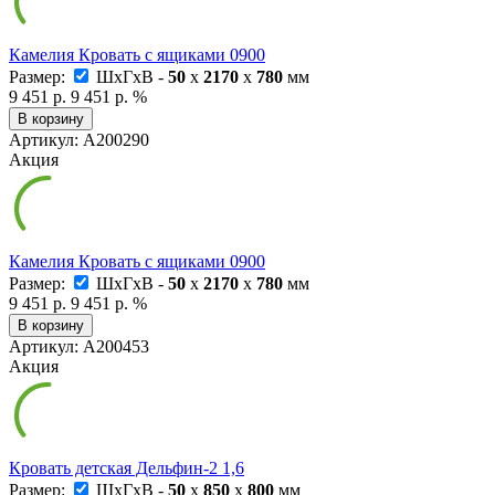
Камелия Кровать с ящиками 0900
Размер:
ШxГxВ -
50
x
2170
x
780
мм
9 451 р.
9 451 р.
%
В корзину
Артикул: А200290
Акция
Камелия Кровать с ящиками 0900
Размер:
ШxГxВ -
50
x
2170
x
780
мм
9 451 р.
9 451 р.
%
В корзину
Артикул: А200453
Акция
Кровать детская Дельфин-2 1,6
Размер:
ШxГxВ -
50
x
850
x
800
мм