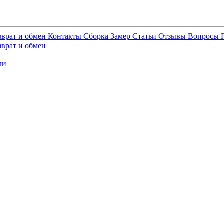
зврат и обмен
Контакты
Сборка
Замер
Статьи
Отзывы
Вопросы
зврат и обмен
ли