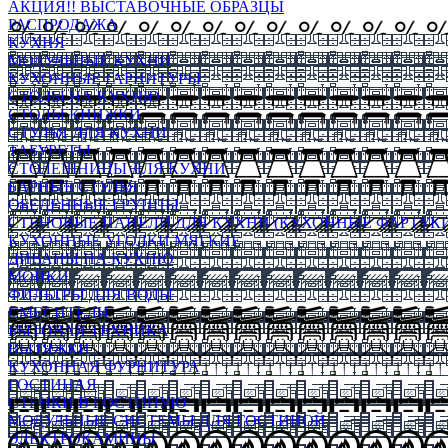
АКЦИЯ!! ВЫСТАВОЧНЫЕ ОБРАЗЦЫ
РАСПРОДАЖА
КУХНЯ
МОДУЛЬНЫЕ КУХНИ
КУХОННЫЕ ГАРНИТУРЫ
СТОЛЫ НА КУХНЮ
СТОЛЫ КНИЖКИ
СТУЛЬЯ ДЛЯ КУХНИ
ТАБУРЕТЫ
СТОЛЕШНИЦЫ ДЛЯ КУХНИ
БАРНЫЕ СТУЛЬЯ
ОБЕДЕННЫЕ ГРУППЫ
СТЕНОВЫЕ ПАНЕЛИ ДЛЯ КУХНИ (КУХОННЫЕ ФАРТУКИ
КУХОННЫЕ УГОЛКИ МЯГКИЕ
ДИВАНЫ НА КУХНЮ
МОЙКИ
ФИЛЬТРЫ ДЛЯ ВОДЫ
СМЕСИТЕЛИ
БЫТОВАЯ ТЕХНИКА
ВЫТЯЖКИ
КУХОННАЯ ФУРНИТУРА
ГОСТИНАЯ
СТЕНКИ В ГОСТИНУЮ
МОДУЛЬНЫЕ СИСТЕМЫ ДЛЯ ГОСТИНОЙ
ЭЛЕКТРОКАМИНЫ