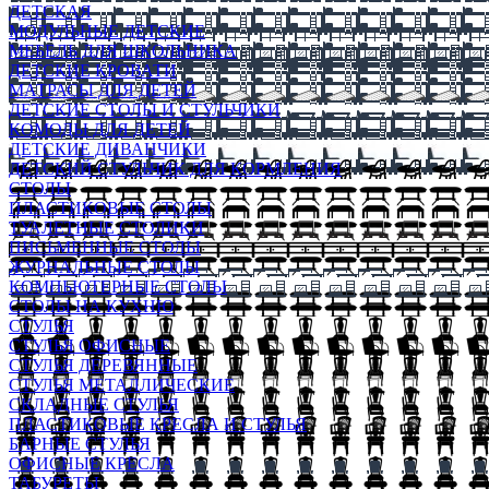
ДЕТСКАЯ
МОДУЛЬНЫЕ ДЕТСКИЕ
МЕБЕЛЬ ДЛЯ ШКОЛЬНИКА
ДЕТСКИЕ КРОВАТИ
МАТРАСЫ ДЛЯ ДЕТЕЙ
ДЕТСКИЕ СТОЛЫ И СТУЛЬЧИКИ
КОМОДЫ ДЛЯ ДЕТЕЙ
ДЕТСКИЕ ДИВАНЧИКИ
ДЕТСКИЙ СТУЛЬЧИК ДЛЯ КОРМЛЕНИЯ
СТОЛЫ
ПЛАСТИКОВЫЕ СТОЛЫ
ТУАЛЕТНЫЕ СТОЛИКИ
ПИСЬМЕННЫЕ СТОЛЫ
ЖУРНАЛЬНЫЕ СТОЛЫ
КОМПЬЮТЕРНЫЕ СТОЛЫ
СТОЛЫ НА КУХНЮ
СТУЛЬЯ
СТУЛЬЯ ОФИСНЫЕ
СТУЛЬЯ ДЕРЕВЯННЫЕ
СТУЛЬЯ МЕТАЛЛИЧЕСКИЕ
СКЛАДНЫЕ СТУЛЬЯ
ПЛАСТИКОВЫЕ КРЕСЛА И СТУЛЬЯ
БАРНЫЕ СТУЛЬЯ
ОФИСНЫЕ КРЕСЛА
ТАБУРЕТЫ