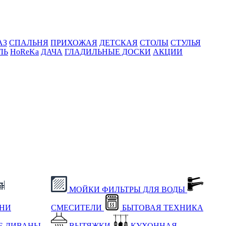
АЗ
СПАЛЬНЯ
ПРИХОЖАЯ
ДЕТСКАЯ
СТОЛЫ
СТУЛЬЯ
ЛЬ
HoReKa
ДАЧА
ГЛАДИЛЬНЫЕ ДОСКИ
АКЦИИ
МОЙКИ
ФИЛЬТРЫ ДЛЯ ВОДЫ
ХНИ
СМЕСИТЕЛИ
БЫТОВАЯ ТЕХНИКА
Е
ДИВАНЫ
ВЫТЯЖКИ
КУХОННАЯ