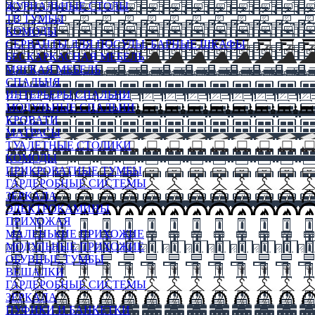
ЖУРНАЛЬНЫЕ СТОЛЫ
ТВ ТУМБЫ
КОМОДЫ
СЕРВАНТЫ ДЛЯ ПОСУДЫ, БАРНЫЕ ШКАФЫ
БЕСКАРКАСНАЯ МЕБЕЛЬ
МЯГКАЯ МЕБЕЛЬ
СПАЛЬНЯ
ИНТЕРЬЕРЫ СПАЛЬНИ
МОДУЛЬНЫЕ СПАЛЬНИ
КРОВАТИ
МАТРАСЫ
ТУАЛЕТНЫЕ СТОЛИКИ
КОМОДЫ
ПРИКРОВАТНЫЕ ТУМБЫ
ГАРДЕРОБНЫЕ СИСТЕМЫ
ЗЕРКАЛА
ЭЛЕКТРОКАМИНЫ
ПРИХОЖАЯ
МАЛЕНЬКИЕ ПРИХОЖИЕ
МОДУЛЬНЫЕ ПРИХОЖИЕ
ОБУВНЫЕ ТУМБЫ
ВЕШАЛКИ
ГАРДЕРОБНЫЕ СИСТЕМЫ
ЗЕРКАЛА
ПУФИКИ И БАНКЕТКИ