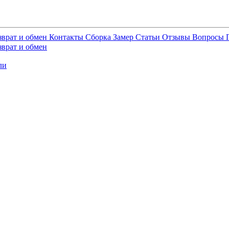
зврат и обмен
Контакты
Сборка
Замер
Статьи
Отзывы
Вопросы
зврат и обмен
ли