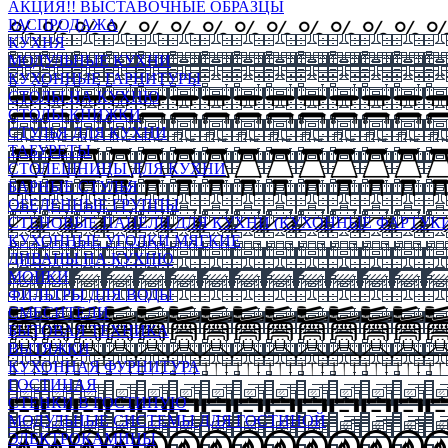
АКЦИЯ!! ВЫСТАВОЧНЫЕ ОБРАЗЦЫ
РАСПРОДАЖА
КУХНЯ
МОДУЛЬНЫЕ КУХНИ
КУХОННЫЕ ГАРНИТУРЫ
СТОЛЫ НА КУХНЮ
СТОЛЫ КНИЖКИ
СТУЛЬЯ ДЛЯ КУХНИ
ТАБУРЕТЫ
СТОЛЕШНИЦЫ ДЛЯ КУХНИ
БАРНЫЕ СТУЛЬЯ
ОБЕДЕННЫЕ ГРУППЫ
СТЕНОВЫЕ ПАНЕЛИ ДЛЯ КУХНИ (КУХОННЫЕ ФАРТУКИ
КУХОННЫЕ УГОЛКИ МЯГКИЕ
ДИВАНЫ НА КУХНЮ
МОЙКИ
ФИЛЬТРЫ ДЛЯ ВОДЫ
СМЕСИТЕЛИ
БЫТОВАЯ ТЕХНИКА
ВЫТЯЖКИ
КУХОННАЯ ФУРНИТУРА
ГОСТИНАЯ
СТЕНКИ В ГОСТИНУЮ
МОДУЛЬНЫЕ СИСТЕМЫ ДЛЯ ГОСТИНОЙ
ЭЛЕКТРОКАМИНЫ