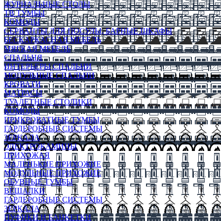
ЖУРНАЛЬНЫЕ СТОЛЫ
ТВ ТУМБЫ
КОМОДЫ
СЕРВАНТЫ ДЛЯ ПОСУДЫ, БАРНЫЕ ШКАФЫ
БЕСКАРКАСНАЯ МЕБЕЛЬ
МЯГКАЯ МЕБЕЛЬ
СПАЛЬНЯ
ИНТЕРЬЕРЫ СПАЛЬНИ
МОДУЛЬНЫЕ СПАЛЬНИ
КРОВАТИ
МАТРАСЫ
ТУАЛЕТНЫЕ СТОЛИКИ
КОМОДЫ
ПРИКРОВАТНЫЕ ТУМБЫ
ГАРДЕРОБНЫЕ СИСТЕМЫ
ЗЕРКАЛА
ЭЛЕКТРОКАМИНЫ
ПРИХОЖАЯ
МАЛЕНЬКИЕ ПРИХОЖИЕ
МОДУЛЬНЫЕ ПРИХОЖИЕ
ОБУВНЫЕ ТУМБЫ
ВЕШАЛКИ
ГАРДЕРОБНЫЕ СИСТЕМЫ
ЗЕРКАЛА
ПУФИКИ И БАНКЕТКИ