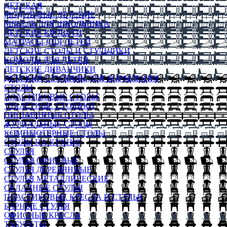
ДЕТСКАЯ
МОДУЛЬНЫЕ ДЕТСКИЕ
МЕБЕЛЬ ДЛЯ ШКОЛЬНИКА
ДЕТСКИЕ КРОВАТИ
МАТРАСЫ ДЛЯ ДЕТЕЙ
ДЕТСКИЕ СТОЛЫ И СТУЛЬЧИКИ
КОМОДЫ ДЛЯ ДЕТЕЙ
ДЕТСКИЕ ДИВАНЧИКИ
ДЕТСКИЙ СТУЛЬЧИК ДЛЯ КОРМЛЕНИЯ
СТОЛЫ
ПЛАСТИКОВЫЕ СТОЛЫ
ТУАЛЕТНЫЕ СТОЛИКИ
ПИСЬМЕННЫЕ СТОЛЫ
ЖУРНАЛЬНЫЕ СТОЛЫ
КОМПЬЮТЕРНЫЕ СТОЛЫ
СТОЛЫ НА КУХНЮ
СТУЛЬЯ
СТУЛЬЯ ОФИСНЫЕ
СТУЛЬЯ ДЕРЕВЯННЫЕ
СТУЛЬЯ МЕТАЛЛИЧЕСКИЕ
СКЛАДНЫЕ СТУЛЬЯ
ПЛАСТИКОВЫЕ КРЕСЛА И СТУЛЬЯ
БАРНЫЕ СТУЛЬЯ
ОФИСНЫЕ КРЕСЛА
ТАБУРЕТЫ