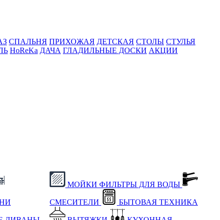
АЗ
СПАЛЬНЯ
ПРИХОЖАЯ
ДЕТСКАЯ
СТОЛЫ
СТУЛЬЯ
ЛЬ
HoReKa
ДАЧА
ГЛАДИЛЬНЫЕ ДОСКИ
АКЦИИ
МОЙКИ
ФИЛЬТРЫ ДЛЯ ВОДЫ
ХНИ
СМЕСИТЕЛИ
БЫТОВАЯ ТЕХНИКА
Е
ДИВАНЫ
ВЫТЯЖКИ
КУХОННАЯ